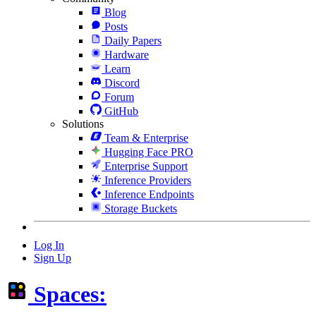
Blog
Posts
Daily Papers
Hardware
Learn
Discord
Forum
GitHub
Solutions
Team & Enterprise
Hugging Face PRO
Enterprise Support
Inference Providers
Inference Endpoints
Storage Buckets
Log In
Sign Up
Spaces: