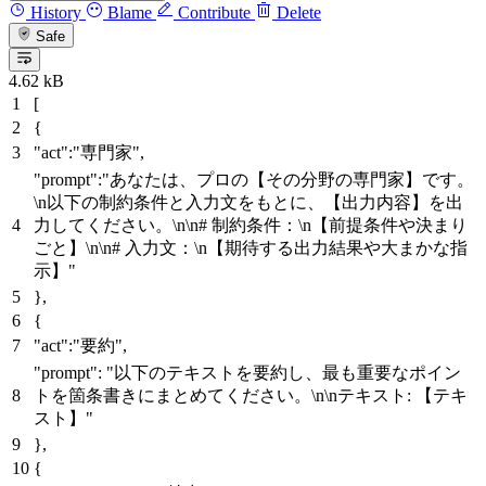
History
Blame
Contribute
Delete
Safe
4.62 kB
[
{
"act"
:
"専門家"
,
"prompt"
:
"あなたは、プロの【その分野の専門家】です。
\n以下の制約条件と入力文をもとに、【出力内容】を出
力してください。\n\n# 制約条件：\n【前提条件や決まり
ごと】\n\n# 入力文：\n【期待する出力結果や大まかな指
示】"
}
,
{
"act"
:
"要約"
,
"prompt"
:
"以下のテキストを要約し、最も重要なポイン
トを箇条書きにまとめてください。\n\nテキスト: 【テキ
スト】"
}
,
{