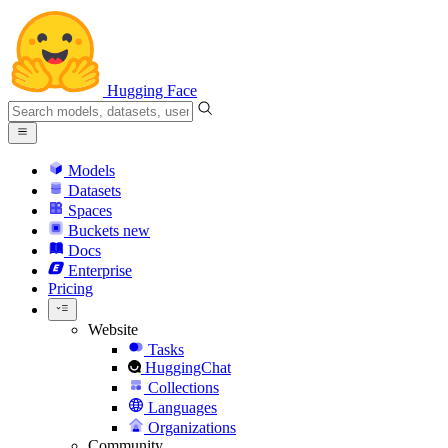
Hugging Face
Models
Datasets
Spaces
Buckets
new
Docs
Enterprise
Pricing
Website
Tasks
HuggingChat
Collections
Languages
Organizations
Community