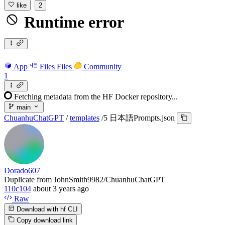
like
2
Runtime error
App
Files
Files
Community
1
Fetching metadata from the HF Docker repository...
main
ChuanhuChatGPT
/
templates
/
5 日本語Prompts.json
Dorado607
Duplicate from JohnSmith9982/ChuanhuChatGPT
110c104
about 3 years ago
Raw
Download with hf CLI
Copy download link