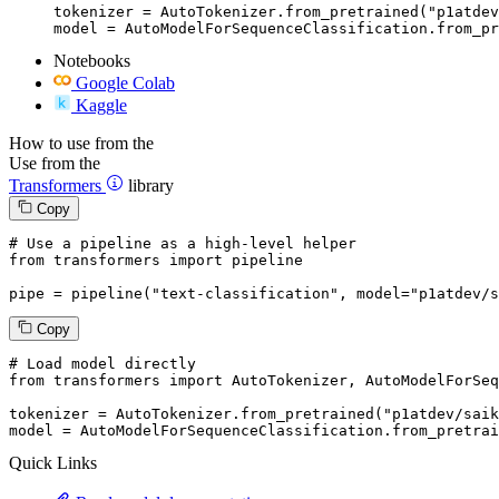
tokenizer = AutoTokenizer.from_pretrained("p1atdev
model = AutoModelForSequenceClassification.from_pr
Notebooks
Google Colab
Kaggle
How to use from the
Use from the
Transformers
library
Copy
# Use a pipeline as a high-level helper
from
 transformers 
import
 pipeline

pipe = pipeline(
"text-classification"
, model=
"p1atdev/s
Copy
# Load model directly
from
 transformers 
import
 AutoTokenizer, AutoModelForSeq
tokenizer = AutoTokenizer.from_pretrained(
"p1atdev/saik
model = AutoModelForSequenceClassification.from_pretrai
Quick Links