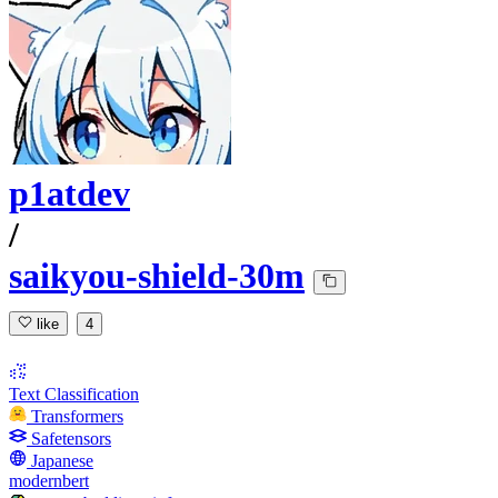
p1atdev
/
saikyou-shield-30m
like
4
Text Classification
Transformers
Safetensors
Japanese
modernbert