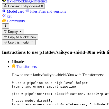
text-embeddings-inference
License:
cc-by-nc-sa-4.0
Model card
Files
Files and versions
xet
Community
Deploy
Copy to bucket
new
Use this model
Instructions to use p1atdev/saikyou-shield-30m with lib
Libraries
Transformers
How to use p1atdev/saikyou-shield-30m with Transformers:
# Use a pipeline as a high-level helper

from transformers import pipeline

pipe = pipeline("text-classification", model="p1at
# Load model directly

from transformers import AutoTokenizer, AutoModelF