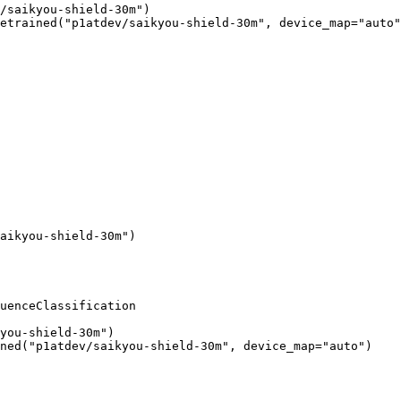
/saikyou-shield-30m")

etrained("p1atdev/saikyou-shield-30m", device_map="auto"
aikyou-shield-30m"
)
uenceClassification

you-shield-30m"
)

ned(
"p1atdev/saikyou-shield-30m"
, device_map=
"auto"
)