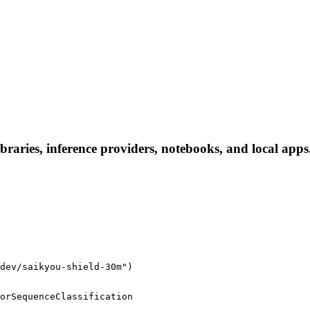
raries, inference providers, notebooks, and local apps. 
dev/saikyou-shield-30m")
orSequenceClassification
