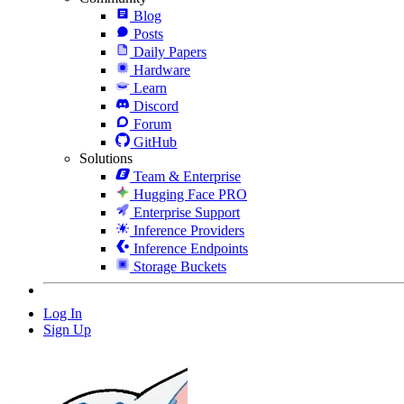
Blog
Posts
Daily Papers
Hardware
Learn
Discord
Forum
GitHub
Solutions
Team & Enterprise
Hugging Face PRO
Enterprise Support
Inference Providers
Inference Endpoints
Storage Buckets
Log In
Sign Up