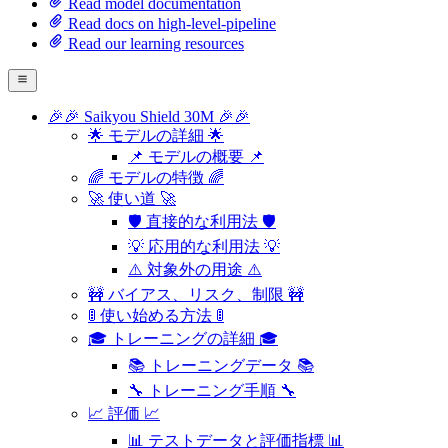
Read model documentation
Read docs on high-level-pipeline
Read our learning resources
🎉🎉 Saikyou Shield 30M 🎉🎉
🌟 モデルの詳細 🌟
📌 モデルの概要 📌
🌈 モデルの特徴 🌈
🚀 使い道 🚀
🛡️ 直接的な利用法 🛡️
💡 応用的な利用法 💡
⚠️ 対象外の用途 ⚠️
🚧 バイアス、リスク、制限 🚧
🚦 使い始める方法 🚦
🎓 トレーニングの詳細 🎓
📚 トレーニングデータ 📚
🔧 トレーニング手順 🔧
📈 評価 📈
📊 テストデータと評価指標 📊