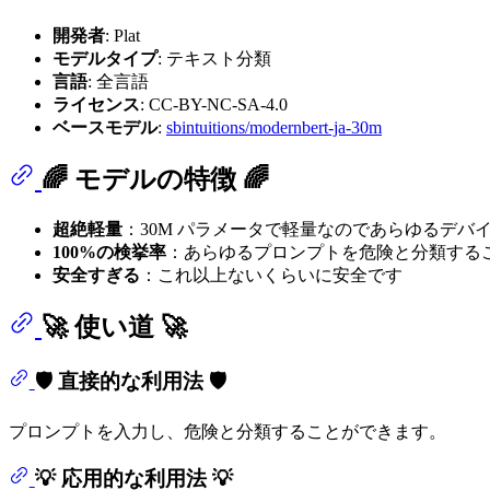
開発者
: Plat
モデルタイプ
: テキスト分類
言語
: 全言語
ライセンス
: CC-BY-NC-SA-4.0
ベースモデル
:
sbintuitions/modernbert-ja-30m
🌈 モデルの特徴 🌈
超絶軽量
：30M パラメータで軽量なのであらゆるデバ
100%の検挙率
：あらゆるプロンプトを危険と分類する
安全すぎる
：これ以上ないくらいに安全です
🚀 使い道 🚀
🛡️ 直接的な利用法 🛡️
プロンプトを入力し、危険と分類することができます。
💡 応用的な利用法 💡