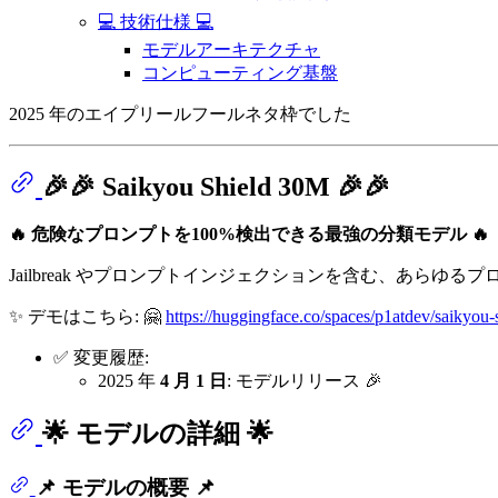
💻 技術仕様 💻
モデルアーキテクチャ
コンピューティング基盤
2025 年のエイプリールフールネタ枠でした
🎉🎉 Saikyou Shield 30M 🎉🎉
🔥 危険なプロンプトを100%検出できる最強の分類モデル 🔥
Jailbreak やプロンプトインジェクションを含む、あらゆ
✨ デモはこちら: 🤗
https://huggingface.co/spaces/p1atdev/saikyo
✅ 変更履歴:
2025 年
4 月 1 日
: モデルリリース 🎉
🌟 モデルの詳細 🌟
📌 モデルの概要 📌