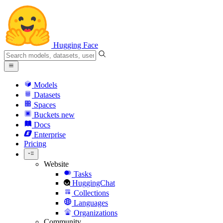
Hugging Face
Models
Datasets
Spaces
Buckets
new
Docs
Enterprise
Pricing
Website
Tasks
HuggingChat
Collections
Languages
Organizations
Community