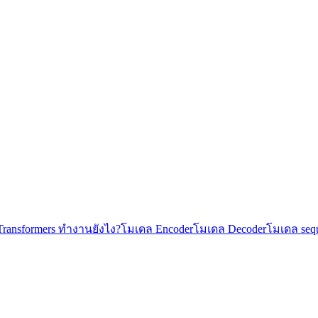
Transformers ทำงานยังไง?
โมเดล Encoder
โมเดล Decoder
โมเดล sequ