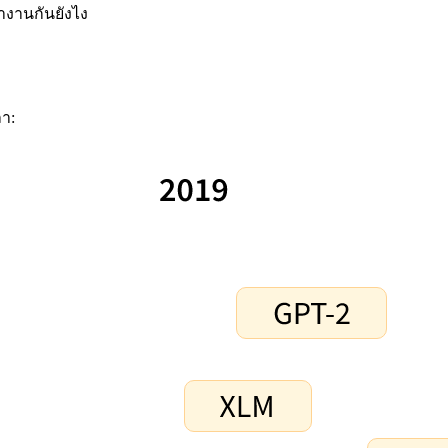
ำงานกันยังไง
า: