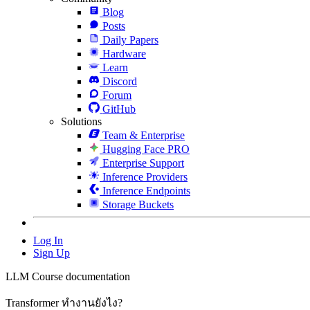
Blog
Posts
Daily Papers
Hardware
Learn
Discord
Forum
GitHub
Solutions
Team & Enterprise
Hugging Face PRO
Enterprise Support
Inference Providers
Inference Endpoints
Storage Buckets
Log In
Sign Up
LLM Course documentation
Transformer ทำงานยังไง?