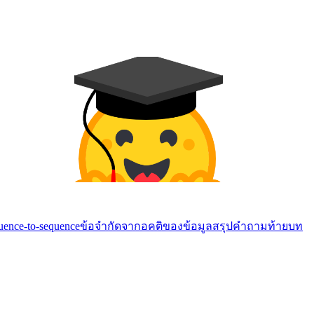
ence-to-sequence
ข้อจำกัดจากอคติของข้อมูล
สรุป
คำถามท้ายบท