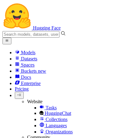
Hugging Face
Models
Datasets
Spaces
Buckets
new
Docs
Enterprise
Pricing
Website
Tasks
HuggingChat
Collections
Languages
Organizations
Community