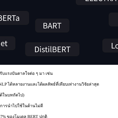
้รับแรงบันดาลใจต่อ ๆ มา เช่น
LP ได้หลายงานและได้ผลลัพธ์ที่เทียบเท่างานวิจัยล่าสุด
ด้ในบทถัดไป)
มีการนำไปใช้ในด้านไม่ดี
่ 97% ของโมเดล BERT ปกติ