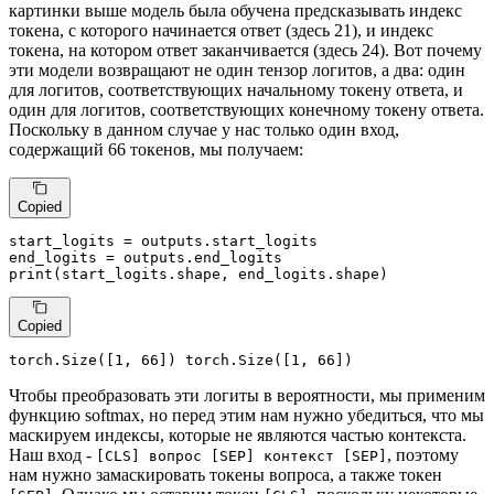
картинки выше модель была обучена предсказывать индекс
токена, с которого начинается ответ (здесь 21), и индекс
токена, на котором ответ заканчивается (здесь 24). Вот почему
эти модели возвращают не один тензор логитов, а два: один
для логитов, соответствующих начальному токену ответа, и
один для логитов, соответствующих конечному токену ответа.
Поскольку в данном случае у нас только один вход,
содержащий 66 токенов, мы получаем:
Copied
start_logits = outputs.start_logits

print
(start_logits.shape, end_logits.shape)
Copied
torch.Size([
1
, 
66
]) torch.Size([
1
, 
66
])
Чтобы преобразовать эти логиты в вероятности, мы применим
функцию softmax, но перед этим нам нужно убедиться, что мы
маскируем индексы, которые не являются частью контекста.
Наш вход -
, поэтому
[CLS] вопрос [SEP] контекст [SEP]
нам нужно замаскировать токены вопроса, а также токен