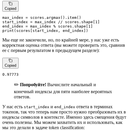
Copied
max_index = scores.argmax().item()

start_index = max_index // scores.shape[
1
]

end_index = max_index % scores.shape[
1
print
(scores[start_index, end_index])
Мы еще не закончили, но, по крайней мере, у нас уже есть
корректная оценка ответа (вы можете проверить это, сравнив
ее с первым результатом в предыдущем разделе):
Copied
0.97773
✏️
Попробуйте!
Вычислите начальный и
конечный индексы для пяти наиболее вероятных
ответов.
У нас есть
и
ответа в терминах
start_index
end_index
токенов, так что теперь нам просто нужно преобразовать их в
индексы символов в контексте. Именно здесь смещения будут
очень полезны. Мы можем захватить их и использовать, как
мы это делали в задаче token classification: