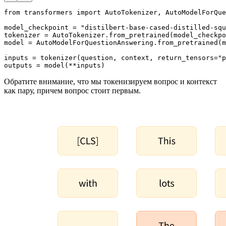
from
 transformers 
import
 AutoTokenizer, AutoModelForQue
model_checkpoint = 
"distilbert-base-cased-distilled-squ
tokenizer = AutoTokenizer.from_pretrained(model_checkpo
model = AutoModelForQuestionAnswering.from_pretrained(m
inputs = tokenizer(question, context, return_tensors=
"p
outputs = model(**inputs)
Обратите внимание, что мы токенизируем вопрос и контекст
как пару, причем вопрос стоит первым.