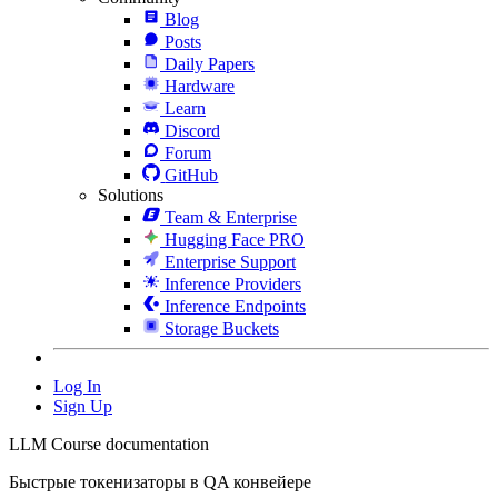
Blog
Posts
Daily Papers
Hardware
Learn
Discord
Forum
GitHub
Solutions
Team & Enterprise
Hugging Face PRO
Enterprise Support
Inference Providers
Inference Endpoints
Storage Buckets
Log In
Sign Up
LLM Course documentation
Быстрые токенизаторы в QA конвейере