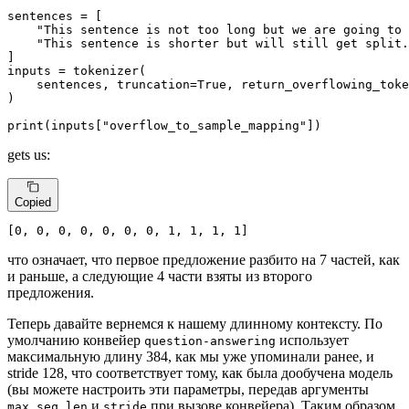
sentences = [

"This sentence is not too long but we are going to 
"This sentence is shorter but will still get split.
]

inputs = tokenizer(

    sentences, truncation=
True
, return_overflowing_toke
)

print
(inputs[
"overflow_to_sample_mapping"
])
gets us:
Copied
[
0
, 
0
, 
0
, 
0
, 
0
, 
0
, 
0
, 
1
, 
1
, 
1
, 
1
]
что означает, что первое предложение разбито на 7 частей, как
и раньше, а следующие 4 части взяты из второго
предложения.
Теперь давайте вернемся к нашему длинному контексту. По
умолчанию конвейер
использует
question-answering
максимальную длину 384, как мы уже упоминали ранее, и
stride 128, что соответствует тому, как была дообучена модель
(вы можете настроить эти параметры, передав аргументы
и
при вызове конвейера). Таким образом,
max_seq_len
stride