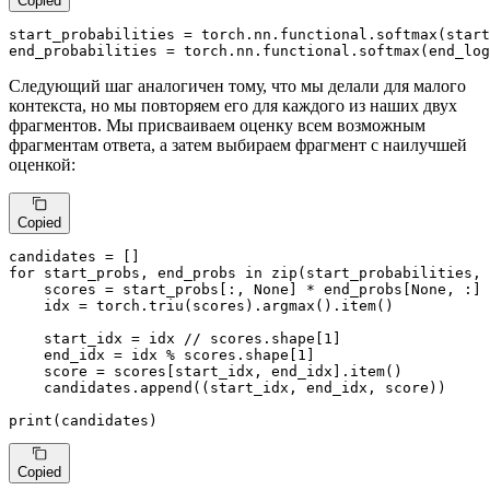
Copied
start_probabilities = torch.nn.functional.softmax(start
end_probabilities = torch.nn.functional.softmax(end_log
Следующий шаг аналогичен тому, что мы делали для малого
контекста, но мы повторяем его для каждого из наших двух
фрагментов. Мы присваиваем оценку всем возможным
фрагментам ответа, а затем выбираем фрагмент с наилучшей
оценкой:
Copied
for
 start_probs, end_probs 
in
zip
(start_probabilities, 
    scores = start_probs[:, 
None
] * end_probs[
None
, :]

    idx = torch.triu(scores).argmax().item()

    start_idx = idx // scores.shape[
1
]

    end_idx = idx % scores.shape[
1
]

    score = scores[start_idx, end_idx].item()

    candidates.append((start_idx, end_idx, score))

print
(candidates)
Copied