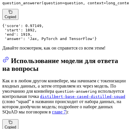
question_answerer(question=question, context=long_conte
Copied
{
'score'
: 
0.97149
,

'start'
: 
1892
,

'end'
: 
1919
,

'answer'
: 
'Jax, PyTorch and TensorFlow'
}
Давайте посмотрим, как он справится со всем этим!
Использование модели для ответа
на вопросы
Как и в любом другом конвейере, мы начинаем с токенизации
входных данных, а затем отправляем их через модель. По
умолчанию для конвейера
используется
question-answering
контрольная точка
distilbert-base-cased-distilled-squad
(слово “squad” в названии происходит от набора данных, на
котором дообучили модель; подробнее о наборе данных
SQuAD мы поговорим в
главе 7
):
Copied