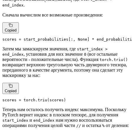
.
\mathrm{end\_probabi
end_index
[\mathrm{end\_index
Сначала вычислим все возможные произведения:
Copied
scores = start_probabilities[:, 
None
] * end_probabiliti
Затем мы замаскируем значения, где
start_index >
, установив для них значение
(все остальные
end_index
0
вероятности - положительные числа). Функция
torch.triu()
возвращает верхнюю треугольную часть двумерного тензора,
переданного в качестве аргумента, поэтому она сделает эту
маскировку за нас:
Copied
scores = torch.triu(scores)
Теперь нам осталось получить индекс максимума. Поскольку
PyTorch вернет индекс в плоском тензоре, для получения
и
нам нужно воспользоваться
start_index
end_index
операциями получения целой части
и остатка
от деления:
//
%