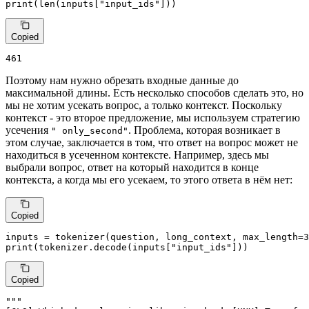
print
(
len
(inputs[
"input_ids"
]))
Copied
461
Поэтому нам нужно обрезать входные данные до
максимальной длины. Есть несколько способов сделать это, но
мы не хотим усекать вопрос, а только контекст. Поскольку
контекст - это второе предложение, мы используем стратегию
усечения
. Проблема, которая возникает в
" only_second"
этом случае, заключается в том, что ответ на вопрос может не
находиться в усеченном контексте. Например, здесь мы
выбрали вопрос, ответ на который находится в конце
контекста, а когда мы его усекаем, то этого ответа в нём нет:
Copied
inputs = tokenizer(question, long_context, max_length=
3
print
(tokenizer.decode(inputs[
"input_ids"
]))
Copied
"""
