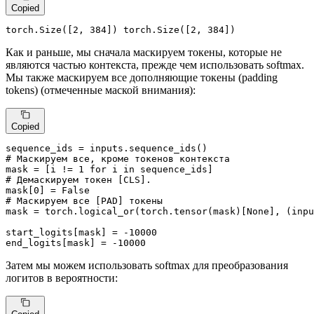
Copied
torch.Size([
2
, 
384
]) torch.Size([
2
, 
384
])
Как и раньше, мы сначала маскируем токены, которые не
являются частью контекста, прежде чем использовать softmax.
Мы также маскируем все дополняющие токены (padding
tokens) (отмеченные маской внимания):
Copied
# Маскируем все, кроме токенов контекста
mask = [i != 
1
for
 i 
in
# Демаскируем токен [CLS].
mask[
0
] = 
False
# Маскируем все [PAD] токены
mask = torch.logical_or(torch.tensor(mask)[
None
], (inpu
start_logits[mask] = -
10000
end_logits[mask] = -
10000
Затем мы можем использовать softmax для преобразования
логитов в вероятности: