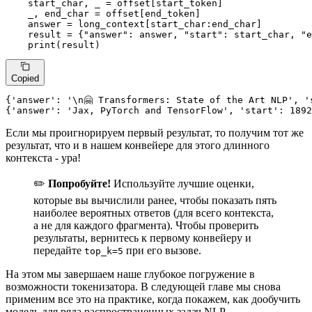
    start_char, _ = offset[start_token]

    _, end_char = offset[end_token]

    answer = long_context[start_char:end_char]

    result = {
"answer"
: answer, 
"start"
: start_char, 
"e
print
(result)
Copied
{
'answer'
: 
'\n🤗 Transformers: State of the Art NLP'
, 
'
{
'answer'
: 
'Jax, PyTorch and TensorFlow'
, 
'start'
: 
1892
Если мы проигнорируем первый результат, то получим тот же
результат, что и в нашем конвейере для этого длинного
контекста - ура!
✏️
Попробуйте!
Используйте лучшие оценки,
которые вы вычислили ранее, чтобы показать пять
наиболее вероятных ответов (для всего контекста,
а не для каждого фрагмента). Чтобы проверить
результаты, вернитесь к первому конвейеру и
передайте
при его вызове.
top_k=5
На этом мы завершаем наше глубокое погружение в
возможности токенизатора. В следующей главе мы снова
применим все это на практике, когда покажем, как дообучить
модель для ряда распространенных задач NLP.