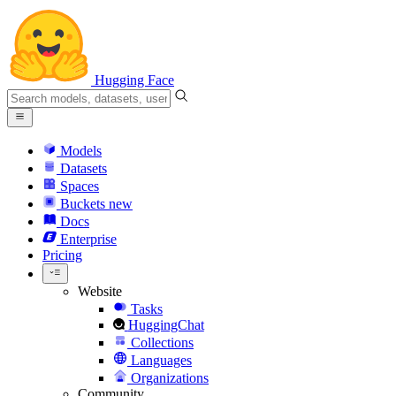
Hugging Face
Models
Datasets
Spaces
Buckets
new
Docs
Enterprise
Pricing
Website
Tasks
HuggingChat
Collections
Languages
Organizations
Community