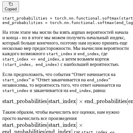
Copied
start_probabilities = torch.nn.functional.softmax(start
end_probabilities = torch.nn.functional.softmax(end_log
На этом этапе мы могли бы взять argmax вероятностей начала
и конца - но в итоге мы можем получить начальный индекс,
который больше конечного, поэтому нам нужно принять еще
несколько мер предосторожности. Мы вычислим вероятности
каждого возможного
и
, где
start_index
end_index
, а затем возьмем кортеж
start_index <= end_index
с наибольшей вероятностью.
(start_index, end_index)
Если предположить, что события “Ответ начинается на
” и “Ответ заканчивается на
”
start_index
end_index
независимы, то вероятность того, что ответ начинается на
и заканчивается на
, равна:
start_index
end_index
start_probabilities
[
start_index
\mathrm{start\_probabili
]
×
end_probabilities
[
e
Таким образом, чтобы вычислить все оценки, нам нужно
\mathrm{start\_probab
просто вычислить все произведения
start_probabilities
[
start_index
]
[\mathrm{start\_inde
×
end_probabilities
[
end_index
]
\times
где
start_index <=