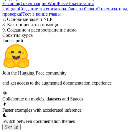
Encoding
Токенизация WordPiece
Токенизация
Unigram
Создание токенизатора, блок за блоком
Токенизаторы,
проверка!
Тест в конце главы
7. Основные задачи NLP
8. Как попросить о помощи
9. Создание и распространение демо
События курса
Глоссарий
Join the Hugging Face community
and get access to the augmented documentation experience
Collaborate on models, datasets and Spaces
Faster examples with accelerated inference
Switch between documentation themes
Sign Up