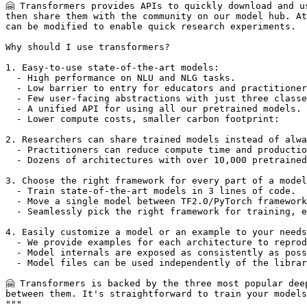
🤗 Transformers provides APIs to quickly download and u
then share them with the community on our model hub. At
can be modified to enable quick research experiments.

Why should I use transformers?

1. Easy-to-use state-of-the-art models:

  - High performance on NLU and NLG tasks.

  - Low barrier to entry for educators and practitioner
  - Few user-facing abstractions with just three classe
  - A unified API for using all our pretrained models.

  - Lower compute costs, smaller carbon footprint:

2. Researchers can share trained models instead of alwa
  - Practitioners can reduce compute time and productio
  - Dozens of architectures with over 10,000 pretrained
3. Choose the right framework for every part of a model
  - Train state-of-the-art models in 3 lines of code.

  - Move a single model between TF2.0/PyTorch framework
  - Seamlessly pick the right framework for training, e
4. Easily customize a model or an example to your needs
  - We provide examples for each architecture to reprod
  - Model internals are exposed as consistently as poss
  - Model files can be used independently of the librar
🤗 Transformers is backed by the three most popular dee
between them. It's straightforward to train your models
"""