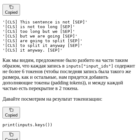
Copied
'[CLS] This sentence is not [SEP]'
'[CLS] is not too long [SEP]'
'[CLS] too long but we [SEP]'
'[CLS] but we are going [SEP]'
'[CLS] are going to split [SEP]'
'[CLS] to split it anyway [SEP]'
'[CLS] it anyway. [SEP]'
Как мы видим, предложение было разбито на части таким
образом, что каждая запись в
содержит
inputs["input_ids"]
не более 6 токенов (чтобы последняя запись была такого же
размера, как и остальные, нам придется добавить
дополняющие токены (padding tokens)), и между каждой
частью есть перекрытие в 2 токена.
Давайте посмотрим на результат токенизации:
Copied
print
(inputs.keys())
Copied