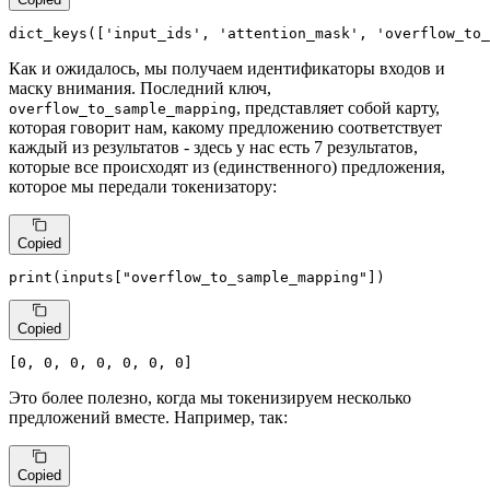
dict_keys([
'input_ids'
, 
'attention_mask'
, 
'overflow_to_
Как и ожидалось, мы получаем идентификаторы входов и
маску внимания. Последний ключ,
, представляет собой карту,
overflow_to_sample_mapping
которая говорит нам, какому предложению соответствует
каждый из результатов - здесь у нас есть 7 результатов,
которые все происходят из (единственного) предложения,
которое мы передали токенизатору:
Copied
print
(inputs[
"overflow_to_sample_mapping"
])
Copied
[
0
, 
0
, 
0
, 
0
, 
0
, 
0
, 
0
]
Это более полезно, когда мы токенизируем несколько
предложений вместе. Например, так:
Copied