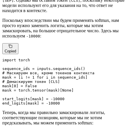
. Однако мы оставим токен
, поскольку некоторые
[SEP]
[CLS]
модели используют его для указания на то, что ответ не
находится в контексте.
Поскольку впоследствии мы будем применять softmax, нам
просто нужно заменить логиты, которые мы хотим
замаскировать, на большое отрицательное число. Здесь мы
используем
:
-10000
Copied
import
 torch

# Маскируем все, кроме токенов контекста
mask = [i != 
1
for
 i 
in
# Демаскируем токен [CLS]
mask[
0
] = 
False
mask = torch.tensor(mask)[
None
]

start_logits[mask] = -
10000
end_logits[mask] = -
10000
Теперь, когда мы правильно замаскировали логиты,
соответствующие позициям, которые мы не хотим
предсказывать, мы можем применить softmax: