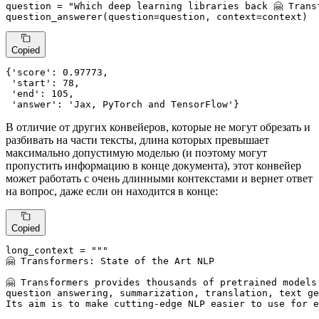
question = 
"Which deep learning libraries back 🤗 Trans
question_answerer(question=question, context=context)
Copied
{
'score'
: 
0.97773
,

'start'
: 
78
,

'end'
: 
105
,

'answer'
: 
'Jax, PyTorch and TensorFlow'
}
В отличие от других конвейеров, которые не могут обрезать и
разбивать на части тексты, длина которых превышает
максимально допустимую моделью (и поэтому могут
пропустить информацию в конце документа), этот конвейер
может работать с очень длинными контекстами и вернет ответ
на вопрос, даже если он находится в конце:
Copied
long_context = 
"""

🤗 Transformers: State of the Art NLP

🤗 Transformers provides thousands of pretrained models
question answering, summarization, translation, text ge
Its aim is to make cutting-edge NLP easier to use for e