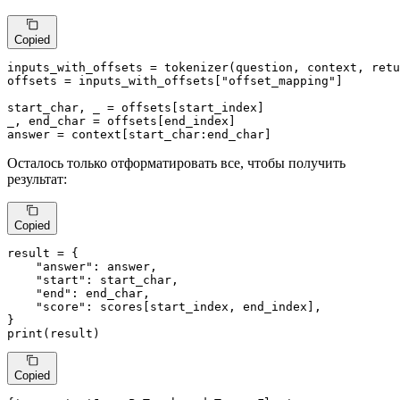
Copied
inputs_with_offsets = tokenizer(question, context, retu
offsets = inputs_with_offsets[
"offset_mapping"
]

start_char, _ = offsets[start_index]

_, end_char = offsets[end_index]

answer = context[start_char:end_char]
Осталось только отформатировать все, чтобы получить
результат:
Copied
result = {

"answer"
: answer,

"start"
: start_char,

"end"
: end_char,

"score"
: scores[start_index, end_index],

print
(result)
Copied