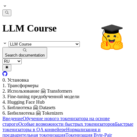
LLM Course
Search documentation
0. Установка
1. Трансформеры
2. Использование 🤗 Transformers
3. Fine-tuning предобученной модели
4. Hugging Face Hub
5. Библиотека 🤗 Datasets
6. Бибилиотека 🤗 Tokenizers
Введение
Обучение нового токенизатора на основе
старого
Особые возможности быстрых токенизаторов
Быстрые
токенизаторы в QA конвейере
Нормализация и
предварительная токенизация
Токенизация Byte-Pair