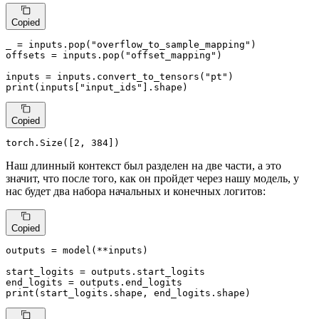
Copied
_ = inputs.pop(
"overflow_to_sample_mapping"
)

offsets = inputs.pop(
"offset_mapping"
)

inputs = inputs.convert_to_tensors(
"pt"
print
(inputs[
"input_ids"
].shape)
Copied
torch.Size([
2
, 
384
])
Наш длинный контекст был разделен на две части, а это
значит, что после того, как он пройдет через нашу модель, у
нас будет два набора начальных и конечных логитов:
Copied
outputs = model(**inputs)

start_logits = outputs.start_logits

print
(start_logits.shape, end_logits.shape)