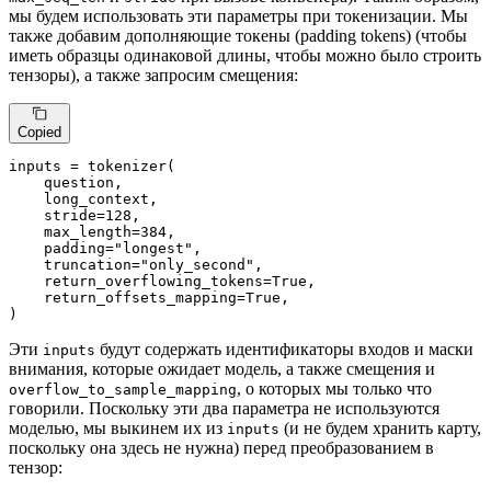
мы будем использовать эти параметры при токенизации. Мы
также добавим дополняющие токены (padding tokens) (чтобы
иметь образцы одинаковой длины, чтобы можно было строить
тензоры), а также запросим смещения:
Copied
inputs = tokenizer(

    question,

    long_context,

    stride=
128
,

    max_length=
384
,

    padding=
"longest"
,

    truncation=
"only_second"
,

    return_overflowing_tokens=
True
,

    return_offsets_mapping=
True
,

)
Эти
будут содержать идентификаторы входов и маски
inputs
внимания, которые ожидает модель, а также смещения и
, о которых мы только что
overflow_to_sample_mapping
говорили. Поскольку эти два параметра не используются
моделью, мы выкинем их из
(и не будем хранить карту,
inputs
поскольку она здесь не нужна) перед преобразованием в
тензор: