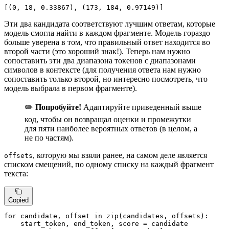
[(
0
, 
18
, 
0.33867
), (
173
, 
184
, 
0.97149
)]
Эти два кандидата соответствуют лучшим ответам, которые
модель смогла найти в каждом фрагменте. Модель гораздо
больше уверена в том, что правильный ответ находится во
второй части (это хороший знак!). Теперь нам нужно
сопоставить эти два диапазона токенов с диапазонами
символов в контексте (для получения ответа нам нужно
сопоставить только второй, но интересно посмотреть, что
модель выбрала в первом фрагменте).
✏️
Попробуйте!
Адаптируйте приведенный выше
код, чтобы он возвращал оценки и промежутки
для пяти наиболее вероятных ответов (в целом, а
не по частям).
, которую мы взяли ранее, на самом деле является
offsets
списком смещений, по одному списку на каждый фрагмент
текста:
Copied
for
 candidate, offset 
in
zip
(candidates, offsets):

    start_token, end_token, score = candidate
