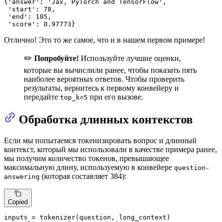
{
'answer'
: 
'Jax, PyTorch and TensorFlow'
,

'start'
: 
78
,

'end'
: 
105
,

'score'
: 
0.97773
}
Отлично! Это то же самое, что и в нашем первом примере!
✏️
Попробуйте!
Используйте лучшие оценки,
которые вы вычислили ранее, чтобы показать пять
наиболее вероятных ответов. Чтобы проверить
результаты, вернитесь к первому конвейеру и
передайте
при его вызове.
top_k=5
Обработка длинных контекстов
Если мы попытаемся токенизировать вопрос и длинный
контекст, который мы использовали в качестве примера ранее,
мы получим количество токенов, превышающее
максимальную длину, используемую в конвейере
question-
(которая составляет 384):
answering
Copied