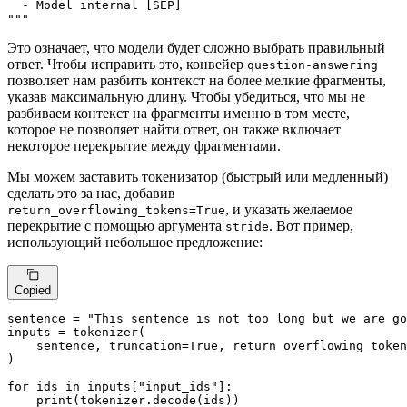
  - Model internal [SEP]

"""
Это означает, что модели будет сложно выбрать правильный
ответ. Чтобы исправить это, конвейер
question-answering
позволяет нам разбить контекст на более мелкие фрагменты,
указав максимальную длину. Чтобы убедиться, что мы не
разбиваем контекст на фрагменты именно в том месте,
которое не позволяет найти ответ, он также включает
некоторое перекрытие между фрагментами.
Мы можем заставить токенизатор (быстрый или медленный)
сделать это за нас, добавив
, и указать желаемое
return_overflowing_tokens=True
перекрытие с помощью аргумента
. Вот пример,
stride
использующий небольшое предложение:
Copied
sentence = 
"This sentence is not too long but we are go
inputs = tokenizer(

    sentence, truncation=
True
, return_overflowing_token
)

for
 ids 
in
 inputs[
"input_ids"
]:

print
(tokenizer.decode(ids))