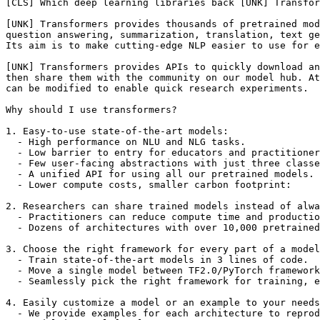
[CLS] Which deep learning libraries back [UNK] Transfor
[UNK] Transformers provides thousands of pretrained mod
question answering, summarization, translation, text ge
Its aim is to make cutting-edge NLP easier to use for e
[UNK] Transformers provides APIs to quickly download an
then share them with the community on our model hub. At
can be modified to enable quick research experiments.

Why should I use transformers?

1. Easy-to-use state-of-the-art models:

  - High performance on NLU and NLG tasks.

  - Low barrier to entry for educators and practitioner
  - Few user-facing abstractions with just three classe
  - A unified API for using all our pretrained models.

  - Lower compute costs, smaller carbon footprint:

2. Researchers can share trained models instead of alwa
  - Practitioners can reduce compute time and productio
  - Dozens of architectures with over 10,000 pretrained
3. Choose the right framework for every part of a model
  - Train state-of-the-art models in 3 lines of code.

  - Move a single model between TF2.0/PyTorch framework
  - Seamlessly pick the right framework for training, e
4. Easily customize a model or an example to your needs
  - We provide examples for each architecture to reprod