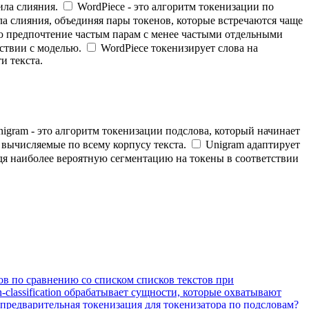
ила слияния.
WordPiece - это алгоритм токенизации по
а слияния, объединяя пары токенов, которые встречаются чаще
ую предпочтение частым парам с менее частыми отдельными
ствии с моделью.
WordPiece токенизирует слова на
и текста.
igram - это алгоритм токенизации подслова, который начинает
 вычисляемые по всему корпусу текста.
Unigram адаптирует
дя наиболее вероятную сегментацию на токены в соответствии
ов по сравнению со списком списков текстов при
-classification обрабатывает сущности, которые охватывают
 предварительная токенизация для токенизатора по подсловам?