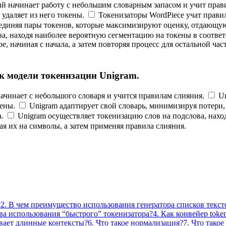
ый начинает работу с небольшим словарным запасом и учит прав
удаляет из него токены.
Токенизаторы WordPiece учат правил
бъединяя пары токенов, которые максимизируют оценку, отдающ
а, находя наиболее вероятную сегментацию на токены в соответ
е, начиная с начала, а затем повторяя процесс для остальной част
 к модели токенизации Unigram.
начинает с небольшого словаря и учится правилам слияния.
Un
кены.
Unigram адаптирует свой словарь, минимизируя потери,
.
Unigram осуществляет токенизацию слов на подслова, нахо
ая их на символы, а затем применяя правила слияния.
?
2.
В чем преимущество использования генератора списков текст
а использования “быстрого” токенизатора?
4.
Как конвейер token
ывает длинные контексты?
6.
Что такое нормализация?
7.
Что такое