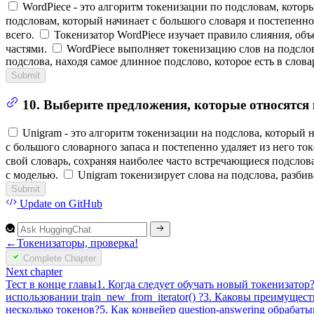
WordPiece - это алгоритм токенизации по подсловам, котор
подсловам, который начинает с большого словаря и постепенно 
всего.
Токенизатор WordPiece изучает правило слияния, о
частями.
WordPiece выполняет токенизацию слов на подслов
подслова, находя самое длинное подслово, которое есть в словар
Submit
10. Выберите предложения, которые относятся
Unigram - это алгоритм токенизации на подслова, который 
с большого словарного запаса и постепенно удаляет из него то
свой словарь, сохраняя наиболее часто встречающиеся подслова
с моделью.
Unigram токенизирует слова на подслова, разбив
Submit
Update
on GitHub
←
Токенизаторы, проверка!
Complete Chapter
Next chapter
Тест в конце главы
1.
Когда следует обучать новый токенизатор
использовании train_new_from_iterator() ?
3.
Каковы преимуществ
несколько токенов?
5.
Как конвейер question-answering обрабат