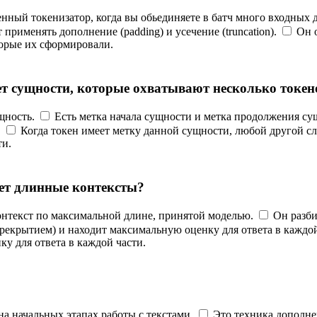
нный токенизатор, когда вы обьединяете в батч много входных 
применять дополнение (padding) и усечение (truncation).
Он 
торые их сформировали.
вает сущности, которые охватывают несколько токен
щность.
Есть метка начала сущности и метка продолжения су
.
Когда токен имеет метку данной сущности, любой другой сл
ти.
ает длинные контексты?
контекст по максимальной длине, принятой моделью.
Он разби
перекрытием) и находит максимальную оценку для ответа в каждой
у для ответа в каждой части.
на начальных этапах работы с текстами.
Это техника дополне