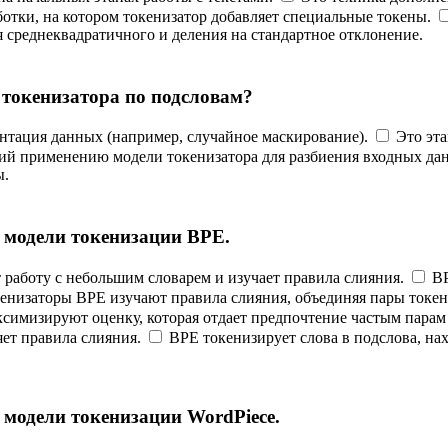
отки, на котором токенизатор добавляет специальные токены.
 среднеквадратичного и деления на стандартное отклонение.
 токенизатора по подсловам?
ентация данных (например, случайное маскирование).
Это эта
ий применению модели токенизатора для разбиения входных дан
ы.
к модели токенизации BPE.
 работу с небольшим словарем и изучает правила слияния.
BP
енизаторы BPE изучают правила слияния, объединяя пары токено
ксимизируют оценку, которая отдает предпочтение частым парам
яет правила слияния.
BPE токенизирует слова в подслова, нах
 модели токенизации WordPiece.