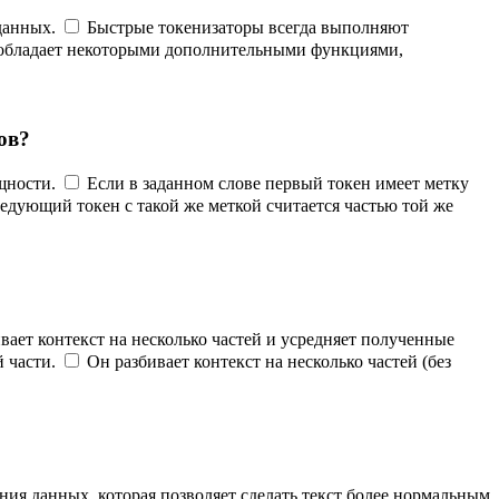
данных.
Быстрые токенизаторы всегда выполняют
обладает некоторыми дополнительными функциями,
ов?
щности.
Если в заданном слове первый токен имеет метку
едующий токен с такой же меткой считается частью той же
вает контекст на несколько частей и усредняет полученные
 части.
Он разбивает контекст на несколько частей (без
ния данных, которая позволяет сделать текст более нормальным