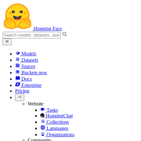
Hugging Face
Models
Datasets
Spaces
Buckets
new
Docs
Enterprise
Pricing
Website
Tasks
HuggingChat
Collections
Languages
Organizations
Community