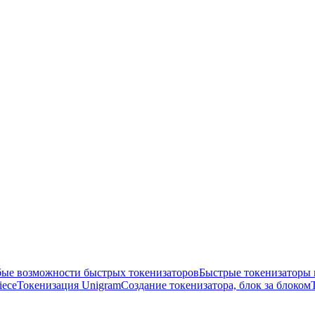
ые возможности быстрых токенизаторов
Быстрые токенизаторы 
iece
Токенизация Unigram
Создание токенизатора, блок за блоком