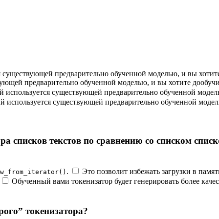
я существующей предварительно обученной моделью, и вы хотит
вующей предварительно обученной моделью, и вы хотите дообучи
ый используется существующей предварительно обученной модел
рый используется существующей предварительно обученной моде
ра списков текстов по сравнению со списком списк
.
Это позволит избежать загрузки в памят
w_from_iterator()
Обученный вами токенизатор будет генерировать более каче
рого” токенизатора?