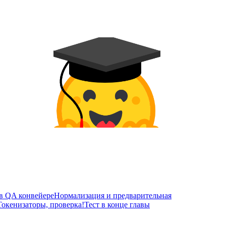
в QA конвейере
Нормализация и предварительная
Токенизаторы, проверка!
Тест в конце главы