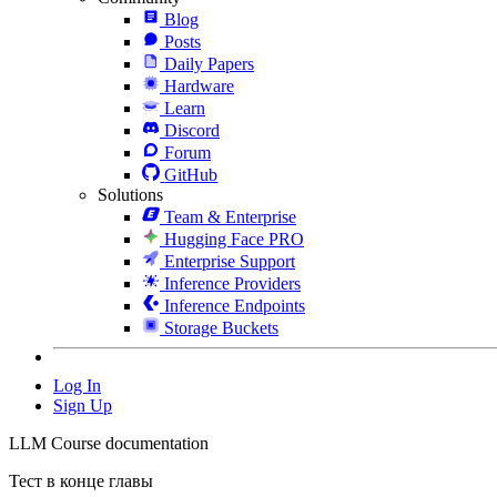
Blog
Posts
Daily Papers
Hardware
Learn
Discord
Forum
GitHub
Solutions
Team & Enterprise
Hugging Face PRO
Enterprise Support
Inference Providers
Inference Endpoints
Storage Buckets
Log In
Sign Up
LLM Course documentation
Тест в конце главы