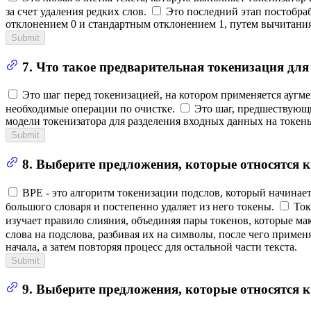
за счет удаления редких слов.
Это последний этап постобраб
отклонением 0 и стандартным отклонением 1, путем вычитания
Submit
7. Что такое предварительная токенизация для
Это шаг перед токенизацией, на котором применяется аугм
необходимые операции по очистке.
Это шаг, предшествующ
модели токенизатора для разделения входных данных на токен
Submit
8. Выберите предложения, которые относятся 
BPE - это алгоритм токенизации подслов, который начинает
большого словаря и постепенно удаляет из него токены.
Ток
изучает правило слияния, объединяя пары токенов, которые ма
слова на подслова, разбивая их на символы, после чего примен
начала, а затем повторяя процесс для остальной части текста.
Submit
9. Выберите предложения, которые относятся к