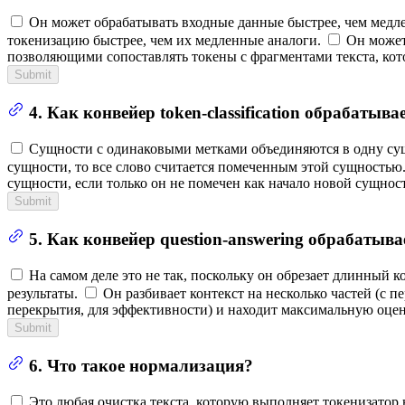
Он может обрабатывать входные данные быстрее, чем медле
токенизацию быстрее, чем их медленные аналоги.
Он может 
позволяющими сопоставлять токены с фрагментами текста, ко
Submit
4. Как конвейер token-classification обрабаты
Сущности с одинаковыми метками объединяются в одну су
сущности, то все слово считается помеченным этой сущностью
сущности, если только он не помечен как начало новой сущнос
Submit
5. Как конвейер question-answering обрабатыв
На самом деле это не так, поскольку он обрезает длинный 
результаты.
Он разбивает контекст на несколько частей (с 
перекрытия, для эффективности) и находит максимальную оценк
Submit
6. Что такое нормализация?
Это любая очистка текста, которую выполняет токенизатор 