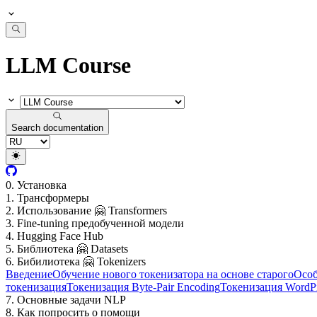
LLM Course
Search documentation
0. Установка
1. Трансформеры
2. Использование 🤗 Transformers
3. Fine-tuning предобученной модели
4. Hugging Face Hub
5. Библиотека 🤗 Datasets
6. Бибилиотека 🤗 Tokenizers
Введение
Обучение нового токенизатора на основе старого
Особ
токенизация
Токенизация Byte-Pair Encoding
Токенизация WordP
7. Основные задачи NLP
8. Как попросить о помощи