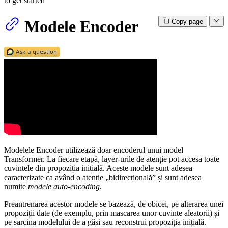
to get started
Modele Encoder
Copy page
Modelele Encoder utilizează doar encoderul unui model
Transformer. La fiecare etapă, layer-urile de atenție pot accesa toate
cuvintele din propoziția inițială. Aceste modele sunt adesea
caracterizate ca având o atenție „bidirecțională” și sunt adesea
numite
modele auto-encoding
.
Preantrenarea acestor modele se bazează, de obicei, pe alterarea unei
propoziții date (de exemplu, prin mascarea unor cuvinte aleatorii) și
pe sarcina modelului de a găsi sau reconstrui propoziția inițială.