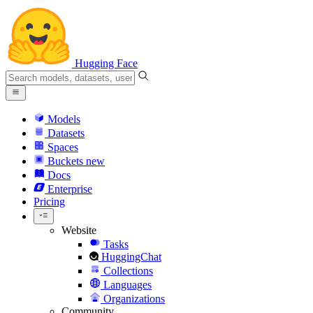
Hugging Face
Models
Datasets
Spaces
Buckets
new
Docs
Enterprise
Pricing
Website
Tasks
HuggingChat
Collections
Languages
Organizations
Community