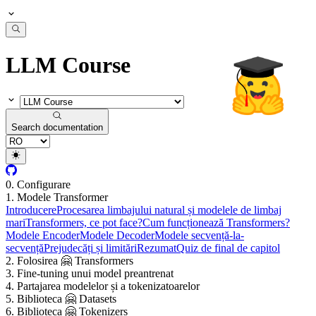
LLM Course
Search documentation
0. Configurare
1. Modele Transformer
Introducere
Procesarea limbajului natural și modelele de limbaj
mari
Transformers, ce pot face?
Cum funcționează Transformers?
Modele Encoder
Modele Decoder
Modele secvență-la-
secvență
Prejudecăți și limitări
Rezumat
Quiz de final de capitol
2. Folosirea 🤗 Transformers
3. Fine-tuning unui model preantrenat
4. Partajarea modelelor și a tokenizatoarelor
5. Biblioteca 🤗 Datasets
6. Biblioteca 🤗 Tokenizers