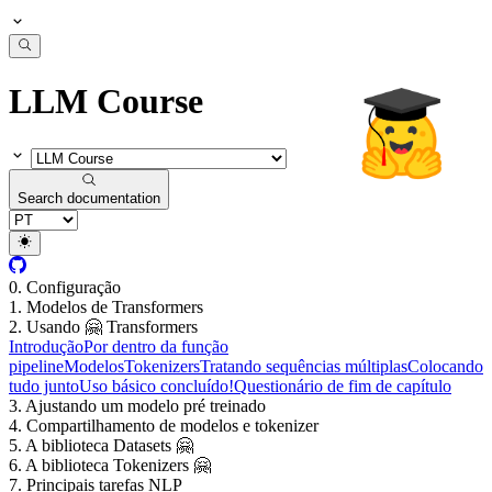
LLM Course
Search documentation
0. Configuração
1. Modelos de Transformers
2. Usando 🤗 Transformers
Introdução
Por dentro da função
pipeline
Modelos
Tokenizers
Tratando sequências múltiplas
Colocando
tudo junto
Uso básico concluído!
Questionário de fim de capítulo
3. Ajustando um modelo pré treinado
4. Compartilhamento de modelos e tokenizer
5. A biblioteca Datasets 🤗
6. A biblioteca Tokenizers 🤗
7. Principais tarefas NLP