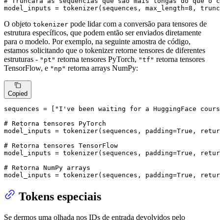
# Truncará as sequências que são mais longas do que o c
model_inputs = tokenizer(sequences, max_length=
8
, trunc
O objeto
pode lidar com a conversão para tensores de
tokenizer
estrutura específicos, que podem então ser enviados diretamente
para o modelo. Por exemplo, na seguinte amostra de código,
estamos solicitando que o tokenizer retorne tensores de diferentes
estruturas -
retorna tensores PyTorch,
retorna tensores
"pt"
"tf"
TensorFlow, e
retorna arrays NumPy:
"np"
Copied
sequences = [
"I've been waiting for a HuggingFace cours
# Retorna tensores PyTorch
model_inputs = tokenizer(sequences, padding=
True
, retur
# Retorna tensores TensorFlow
model_inputs = tokenizer(sequences, padding=
True
, retur
# Retorna NumPy arrays
model_inputs = tokenizer(sequences, padding=
True
, retur
Tokens especiais
Se dermos uma olhada nos IDs de entrada devolvidos pelo