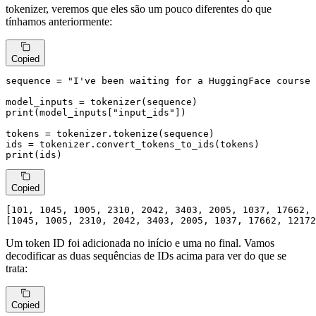
tokenizer, veremos que eles são um pouco diferentes do que
tínhamos anteriormente:
Copied
sequence = 
"I've been waiting for a HuggingFace course 
print
(model_inputs[
"input_ids"
])

tokens = tokenizer.tokenize(sequence)

print
(ids)
Copied
[
101
, 
1045
, 
1005
, 
2310
, 
2042
, 
3403
, 
2005
, 
1037
, 
17662
, 
[
1045
, 
1005
, 
2310
, 
2042
, 
3403
, 
2005
, 
1037
, 
17662
, 
12172
Um token ID foi adicionada no início e uma no final. Vamos
decodificar as duas sequências de IDs acima para ver do que se
trata:
Copied