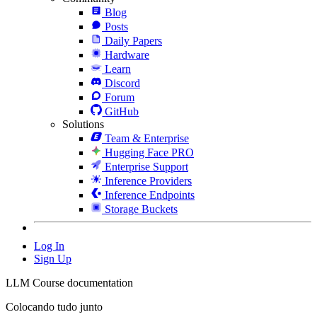
Blog
Posts
Daily Papers
Hardware
Learn
Discord
Forum
GitHub
Solutions
Team & Enterprise
Hugging Face PRO
Enterprise Support
Inference Providers
Inference Endpoints
Storage Buckets
Log In
Sign Up
LLM Course documentation
Colocando tudo junto