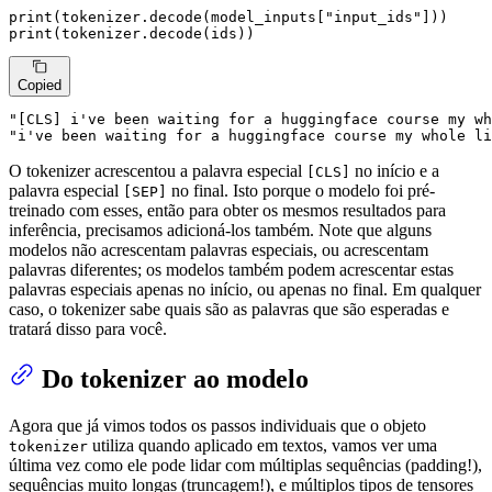
print
(tokenizer.decode(model_inputs[
"input_ids"
print
(tokenizer.decode(ids))
Copied
"[CLS] i've been waiting for a huggingface course my wh
"i've been waiting for a huggingface course my whole li
O tokenizer acrescentou a palavra especial
no início e a
[CLS]
palavra especial
no final. Isto porque o modelo foi pré-
[SEP]
treinado com esses, então para obter os mesmos resultados para
inferência, precisamos adicioná-los também. Note que alguns
modelos não acrescentam palavras especiais, ou acrescentam
palavras diferentes; os modelos também podem acrescentar estas
palavras especiais apenas no início, ou apenas no final. Em qualquer
caso, o tokenizer sabe quais são as palavras que são esperadas e
tratará disso para você.
Do tokenizer ao modelo
Agora que já vimos todos os passos individuais que o objeto
utiliza quando aplicado em textos, vamos ver uma
tokenizer
última vez como ele pode lidar com múltiplas sequências (padding!),
sequências muito longas (truncagem!), e múltiplos tipos de tensores