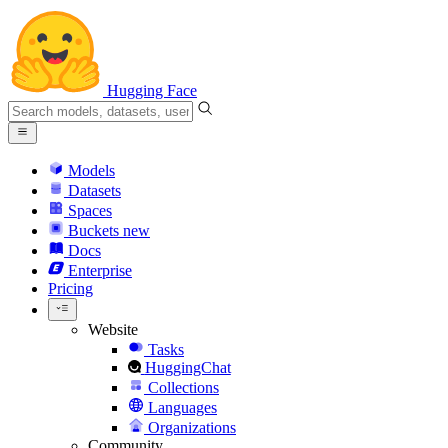
Hugging Face
Models
Datasets
Spaces
Buckets
new
Docs
Enterprise
Pricing
Website
Tasks
HuggingChat
Collections
Languages
Organizations
Community