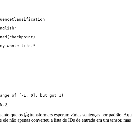
uenceClassification

nglish"
ned(checkpoint)

my whole life."
ange
 of [-
1
, 
0
], but got 
1
)
ão 2.
to que os 🤗 transformers esperam várias sentenças por padrão. Aqui 
ue ele não apenas converteu a lista de IDs de entrada em um tensor, m