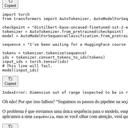
Copied
import
from
 transformers 
import
 AutoTokenizer, AutoModelForSeq
checkpoint = 
"distilbert-base-uncased-finetuned-sst-2-e
tokenizer = AutoTokenizer.from_pretrained(checkpoint)

model = AutoModelForSequenceClassification.from_pretrai
sequence = 
"I've been waiting for a HuggingFace course 
tokens = tokenizer.tokenize(sequence)

ids = tokenizer.convert_tokens_to_ids(tokens)

# This line will fail.
model(input_ids)
Copied
IndexError: Dimension out of 
range
 (expected to be 
in
r
Oh não! Por que isso falhou? “Seguimos os passos do pipeline na seç
O problema é que enviamos uma única sequência para o modelo, enquan
aplicamos a uma
, mas se você olhar com atenção, verá q
sequência