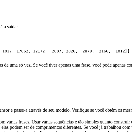
á a saída:
 
1037
, 
17662
, 
12172
,  
2607
, 
2026
,  
2878
,  
2166
,  
1012
]]

das de uma só vez. Se você tiver apenas uma frase, você pode apenas c
nsor e passe-a através de seu modelo. Verifique se você obtém os mesm
m várias frases. Usar várias sequências é tão simples quanto construi
 elas podem ser de comprimentos diferentes. Se você já trabalhou com t