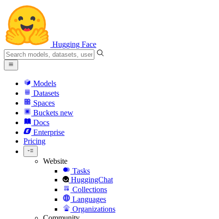
Hugging Face
Models
Datasets
Spaces
Buckets
new
Docs
Enterprise
Pricing
Website
Tasks
HuggingChat
Collections
Languages
Organizations
Community