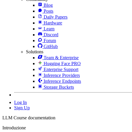
Blog
Posts
Daily Papers
Hardware
Learn
Discord
Forum
GitHub
Solutions
Team & Enterprise
Hugging Face PRO
Enterprise Support
Inference Providers
Inference Endpoints
Storage Buckets
Log In
Sign Up
LLM Course documentation
Introduzione