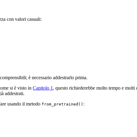
zza con valori casuali:
incomprensibili; è necessario addestrarlo prima.
ome si è visto in
Capitolo 1
, questo richiederebbe molto tempo e molti d
ià addestrati.
 fare usando il metodo
:
from_pretrained()