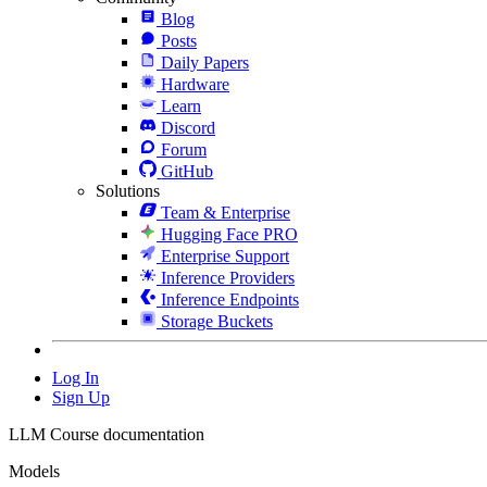
Blog
Posts
Daily Papers
Hardware
Learn
Discord
Forum
GitHub
Solutions
Team & Enterprise
Hugging Face PRO
Enterprise Support
Inference Providers
Inference Endpoints
Storage Buckets
Log In
Sign Up
LLM Course documentation
Models