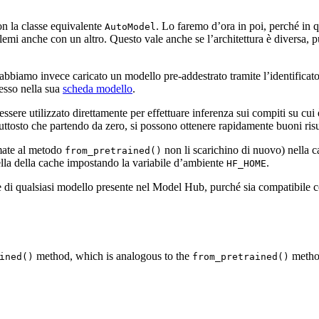
n la classe equivalente
. Lo faremo d’ora in poi, perché in 
AutoModel
mi anche con un altro. Questo vale anche se l’architettura è diversa, pu
abbiamo invece caricato un modello pre-addestrato tramite l’identificat
 esso nella sua
scheda modello
.
 essere utilizzato direttamente per effettuare inferenza sui compiti su c
iuttosto che partendo da zero, si possono ottenere rapidamente buoni risul
amate al metodo
non li scarichino di nuovo) nella c
from_pretrained()
tella della cache impostando la variabile d’ambiente
.
HF_HOME
atore di qualsiasi modello presente nel Model Hub, purché sia compatibi
method, which is analogous to the
metho
ined()
from_pretrained()