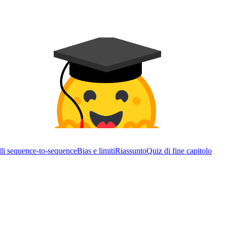
li sequence-to-sequence
Bias e limiti
Riassunto
Quiz di fine capitolo