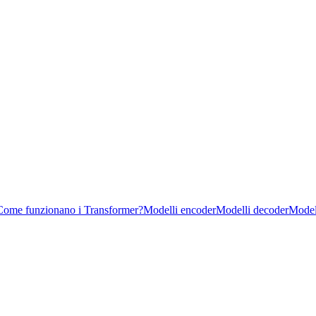
Come funzionano i Transformer?
Modelli encoder
Modelli decoder
Model