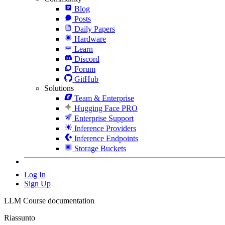
Blog
Posts
Daily Papers
Hardware
Learn
Discord
Forum
GitHub
Solutions
Team & Enterprise
Hugging Face PRO
Enterprise Support
Inference Providers
Inference Endpoints
Storage Buckets
Log In
Sign Up
LLM Course documentation
Riassunto