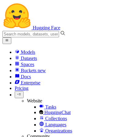
Hugging Face
Models
Datasets
Spaces
Buckets
new
Docs
Enterprise
Pricing
Website
Tasks
HuggingChat
Collections
Languages
Organizations
Community