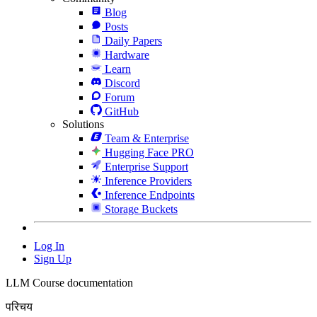
Blog
Posts
Daily Papers
Hardware
Learn
Discord
Forum
GitHub
Solutions
Team & Enterprise
Hugging Face PRO
Enterprise Support
Inference Providers
Inference Endpoints
Storage Buckets
Log In
Sign Up
LLM Course documentation
परिचय