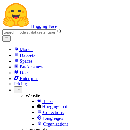
Hugging Face
Models
Datasets
Spaces
Buckets
new
Docs
Enterprise
Pricing
Website
Tasks
HuggingChat
Collections
Languages
Organizations
Community