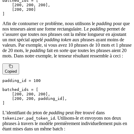
batched_ids = [

    [
200
, 
200
, 
200
],

    [
200
, 
200
]

]
Afin de contourner ce problème, nous utilisons le
padding
pour que
nos tenseurs aient une forme rectangulaire. Le
padding
permet de
s’assurer que toutes nos phrases ont la même longueur en ajoutant
un mot spécial appelé
padding token
aux phrases ayant moins de
valeurs. Par exemple, si vous avez 10 phrases de 10 mots et 1 phrase
de 20 mots, le
padding
fait en sorte que toutes les phrases aient 20
mots. Dans notre exemple, le tenseur résultant ressemble à ceci :
Copied
padding_id = 
100
batched_ids = [

    [
200
, 
200
, 
200
],

    [
200
, 
200
, padding_id],

]
L’identifiant du jeton de
padding
peut être trouvé dans
. Utilisons-le et envoyons nos deux
tokenizer.pad_token_id
phrases à travers le modèle premièrement individuellement puis en
étant mises dans un même batch :