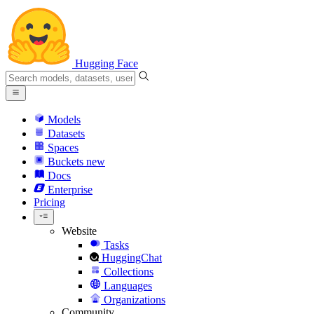
Hugging Face
Models
Datasets
Spaces
Buckets
new
Docs
Enterprise
Pricing
Website
Tasks
HuggingChat
Collections
Languages
Organizations
Community