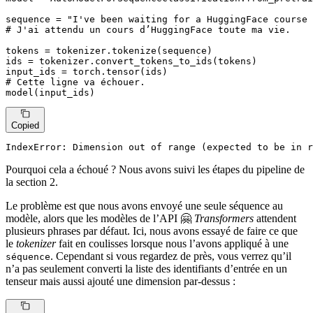
sequence = 
"I've been waiting for a HuggingFace course 
# J'ai attendu un cours d’HuggingFace toute ma vie.
tokens = tokenizer.tokenize(sequence)

ids = tokenizer.convert_tokens_to_ids(tokens)

# Cette ligne va échouer.
model(input_ids)
Copied
IndexError: Dimension out of 
range
 (expected to be 
in
r
Pourquoi cela a échoué ? Nous avons suivi les étapes du pipeline de
la section 2.
Le problème est que nous avons envoyé une seule séquence au
modèle, alors que les modèles de l’API 🤗
Transformers
attendent
plusieurs phrases par défaut. Ici, nous avons essayé de faire ce que
le
tokenizer
fait en coulisses lorsque nous l’avons appliqué à une
. Cependant si vous regardez de près, vous verrez qu’il
séquence
n’a pas seulement converti la liste des identifiants d’entrée en un
tenseur mais aussi ajouté une dimension par-dessus :