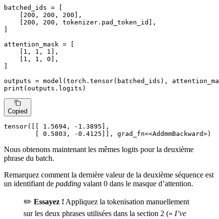
batched_ids = [

    [
200
, 
200
, 
200
],

    [
200
, 
200
, tokenizer.pad_token_id],

]

attention_mask = [

    [
1
, 
1
, 
1
],

    [
1
, 
1
, 
0
],

]

print
(outputs.logits)
Copied
tensor([[ 
1.5694
, -
1.3895
],

        [ 
0.5803
, -
0.4125
]], grad_fn=<AddmmBackward>)
Nous obtenons maintenant les mêmes logits pour la deuxième
phrase du batch.
Remarquez comment la dernière valeur de la deuxième séquence est
un identifiant de
padding
valant 0 dans le masque d’attention.
✏️
Essayez !
Appliquez la tokenisation manuellement
sur les deux phrases utilisées dans la section 2 («
I’ve