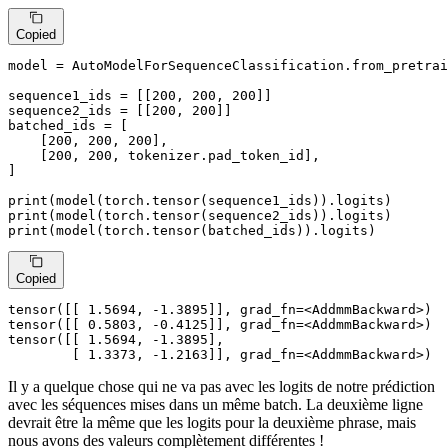
Copied
model = AutoModelForSequenceClassification.from_pretrai
sequence1_ids = [[
200
, 
200
, 
200
]]

sequence2_ids = [[
200
, 
200
]]

batched_ids = [

    [
200
, 
200
, 
200
],

    [
200
, 
200
, tokenizer.pad_token_id],

]

print
print
print
(model(torch.tensor(batched_ids)).logits)
Copied
tensor([[ 
1.5694
, -
1.3895
]], grad_fn=<AddmmBackward>)

tensor([[ 
0.5803
, -
0.4125
]], grad_fn=<AddmmBackward>)

tensor([[ 
1.5694
, -
1.3895
],

        [ 
1.3373
, -
1.2163
]], grad_fn=<AddmmBackward>)
Il y a quelque chose qui ne va pas avec les logits de notre prédiction
avec les séquences mises dans un même batch. La deuxième ligne
devrait être la même que les logits pour la deuxième phrase, mais
nous avons des valeurs complètement différentes !