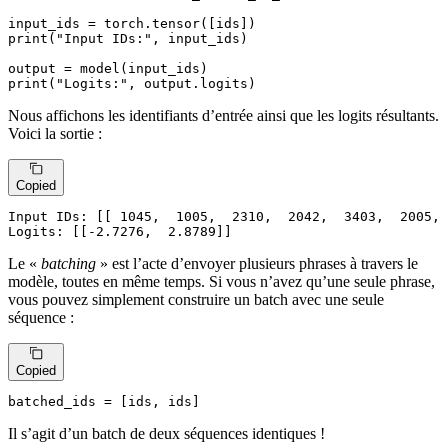
print
(
"Input IDs:"
, input_ids)

print
(
"Logits:"
, output.logits)
Nous affichons les identifiants d’entrée ainsi que les logits résultants.
Voici la sortie :
Copied
Input IDs: [[ 
1045
,  
1005
,  
2310
,  
2042
,  
3403
,  
2005
, 
Logits: [[-
2.7276
,  
2.8789
]]
Le «
batching
» est l’acte d’envoyer plusieurs phrases à travers le
modèle, toutes en même temps. Si vous n’avez qu’une seule phrase,
vous pouvez simplement construire un batch avec une seule
séquence :
Copied
batched_ids
 = [ids, ids]
Il s’agit d’un batch de deux séquences identiques !