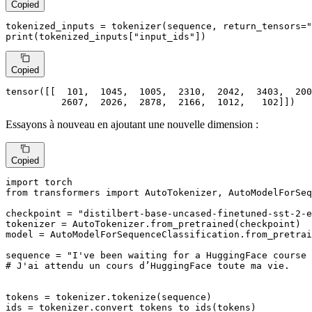
Copied
tokenized_inputs = tokenizer(sequence, return_tensors=
"
print
(tokenized_inputs[
"input_ids"
])
Copied
tensor([[  
101
,  
1045
,  
1005
,  
2310
,  
2042
,  
3403
,  
200
2607
,  
2026
,  
2878
,  
2166
,  
1012
,   
102
]])
Essayons à nouveau en ajoutant une nouvelle dimension :
Copied
import
from
 transformers 
import
 AutoTokenizer, AutoModelForSeq
checkpoint = 
"distilbert-base-uncased-finetuned-sst-2-e
tokenizer = AutoTokenizer.from_pretrained(checkpoint)

model = AutoModelForSequenceClassification.from_pretrai
sequence = 
"I've been waiting for a HuggingFace course 
# J'ai attendu un cours d’HuggingFace toute ma vie.
tokens = tokenizer.tokenize(sequence)

ids = tokenizer.convert_tokens_to_ids(tokens)
