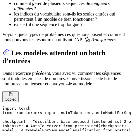
comment gérer de plusieurs séquences
de longueurs
différentes
?
les indices du vocabulaire sont-ils les seules entrées qui
permettent à un modèle de bien fonctionner ?
existe-t-il une séquence trop longue ?
Voyons quels types de problèmes ces questions posent et comment
nous pouvons les résoudre en utilisant l’API 🤗
Transformers
.
Les modèles attendent un batch
d’entrées
Dans l’exercice précédent, vous avez vu comment les séquences
sont traduites en listes de nombres. Convertissons cette liste de
nombres en un tenseur et envoyons-le au modèle :
Copied
import
from
 transformers 
import
 AutoTokenizer, AutoModelForSeq
checkpoint = 
"distilbert-base-uncased-finetuned-sst-2-e
tokenizer = AutoTokenizer.from_pretrained(checkpoint)

model = AutoModelForSequenceClassification.from_pretrai