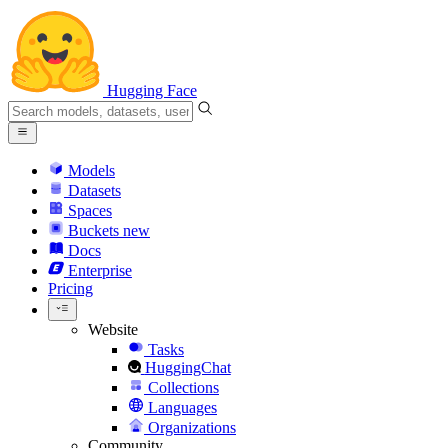
Hugging Face
Models
Datasets
Spaces
Buckets
new
Docs
Enterprise
Pricing
Website
Tasks
HuggingChat
Collections
Languages
Organizations
Community