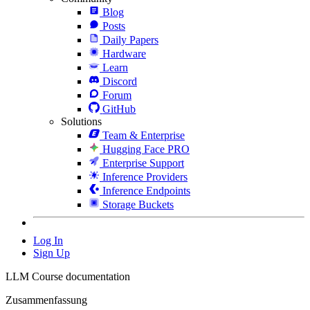
Blog
Posts
Daily Papers
Hardware
Learn
Discord
Forum
GitHub
Solutions
Team & Enterprise
Hugging Face PRO
Enterprise Support
Inference Providers
Inference Endpoints
Storage Buckets
Log In
Sign Up
LLM Course documentation
Zusammenfassung