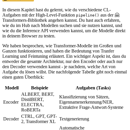
In diesem Kapitel hast du gelernt, wie du verschiedene CL-
Aufgaben mit der High-Level-Funktion
aus der 🤗
pipeline()
Transformers-Bibliothek angehen kannst. Du hast auch erfahren,
wie du im Hub nach Modellen suchen und sie nutzen kannst, und
wie du die Inference API verwenden kannst, um die Modelle direkt
in deinem Browser zu testen.
Wir haben besprochen, wie Transformer-Modelle im Großen und
Ganzen funktionieren, und haben die Bedeutung von Tranfer
Learning und Feintuning erläutert. Ein wichtiger Aspekt ist, dass du
entweder die gesamte Architektur, nur den Encoder oder auch nur
den Decoder verwenden kannst - je nachdem, welche Art von
Aufgabe du lösen willst. Die nachfolgende Tabelle gibt noch einmal
einen guten Überblick:
Modell
Beispiele
Aufgaben (Tasks)
ALBERT, BERT,
Klassifizierung von Sätzen,
DistilBERT,
Encoder
Eigennamenerkennung/NER,
ELECTRA,
Extraktive Frage-Antwort-Systeme
RoBERTa
CTRL, GPT, GPT-
Decoder
Textgenerierung
2, Transformer XL
Automatische