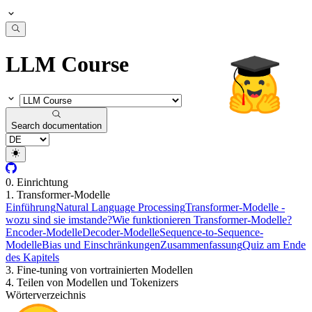
LLM Course
Search documentation
0. Einrichtung
1. Transformer-Modelle
Einführung
Natural Language Processing
Transformer-Modelle -
wozu sind sie imstande?
Wie funktionieren Transformer-Modelle?
Encoder-Modelle
Decoder-Modelle
Sequence-to-Sequence-
Modelle
Bias und Einschränkungen
Zusammenfassung
Quiz am Ende
des Kapitels
3. Fine-tuning von vortrainierten Modellen
4. Teilen von Modellen und Tokenizers
Wörterverzeichnis