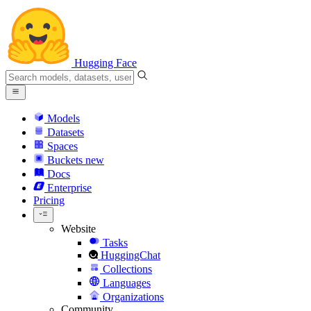
Hugging Face
Models
Datasets
Spaces
Buckets
new
Docs
Enterprise
Pricing
Website
Tasks
HuggingChat
Collections
Languages
Organizations
Community