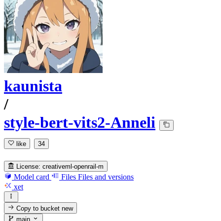
kaunista
/
style-bert-vits2-Anneli
like
34
License:
creativeml-openrail-m
Model card
Files
Files and versions
xet
Copy to bucket
new
main