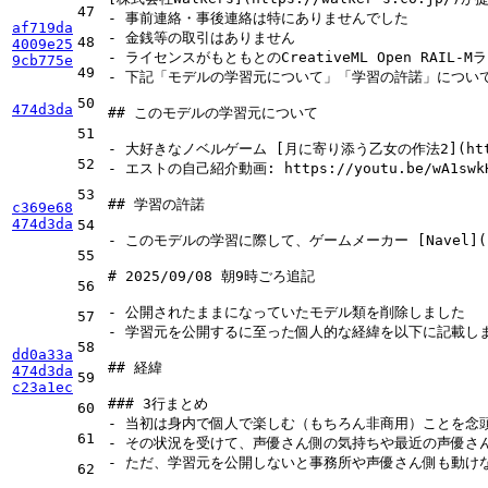
47
-
af719da
-
48
4009e25
-
 ライセンスがもともとのCreativeML Open RAIL-M
9cb775e
49
-
 下記「モデルの学習元について」「学習の許諾」については、A
50
474d3da
## このモデルの学習元について
51
-
 大好きなノベルゲーム [
月に寄り添う乙女の作法2
](
ht
52
-
 エストの自己紹介動画: https://youtu.be/wA1swkH
53
## 学習の許諾
c369e68
474d3da
54
-
 このモデルの学習に際して、ゲームメーカー [
Navel
](
55
# 2025/09/08 朝9時ごろ追記
56
-
57
-
 学習元を公開するに至った個人的な経緯を以下に記載しま
58
dd0a33a
## 経緯
474d3da
59
c23a1ec
### 3行まとめ
60
-
61
-
-
 ただ、学習元を公開しないと事務所や声優さん側も動けな
62