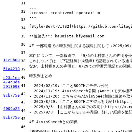
31
---
32
license:
creativeml-openrail-m
---
33
[
Style-Bert-VITS2
](
https://github.com/litag
34
35
**連絡先**
: kaunista.hf@gmail.com

36
## 一部報道での時系列に関する誤報に関して（2025/09/
37
本件について、一部報道で、「9/5の山村響さんの声明を
11c0b09
38
これについては、[
下記経緯
](
#経緯
)で記載されている通
なお、山村響さんの声明と、8/29での学習元明記との関係
5fa4210
39
時系列まとめ

40
c23a1ec
474d3da
41
-
5913693
-
42
9cb775e
-
-
 2025/8/29: [
こことBOOTHに学習元を明記
](
https:
43
-
 2025/9/5: [
山村響さんのXでの表明
](
https://x.c
4009e25
44
-
 2025/9/8: [
ここからモデルを削除、詳しい経緯を追
9cb775e
45
## AivisSpeechとの関係
46
[
株式会社Walkers
](
https://walker-s.co.jp/
)が