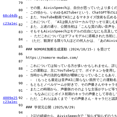
79
-
80
-
68cd4db
-
 また、YouTube動画でAIによるマネタイズ技術を広め
81
-
c23a1ec
82
-
 また、上述の通り、公開当初は「こんな質の高い音声を
-
83
  -
84
-
 （ただ、観測する限り5人ほどの何人かは、「あのAivi
85
### NOMORE無断生成運動（2024/10/15-）を受けて
86
https://nomore-mudan.com/

87
-
88
-
-
89
  -
90
-
-
91
  -
 ちなみににじボイス初期のキャラの声優として存在し
4009e25
92
-
 ただ、これらはあくまで「その声優さん・キャラだと認識
c23a1ec
93
### 学習元公開（2025/8/29）
94
-