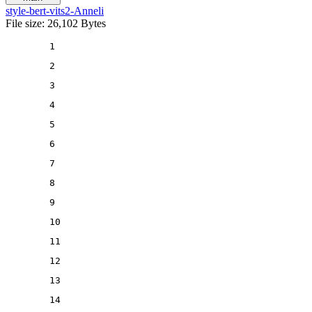
style-bert-vits2-Anneli
File size: 26,102 Bytes
1
2
3
4
5
6
7
8
9
10
11
12
13
14