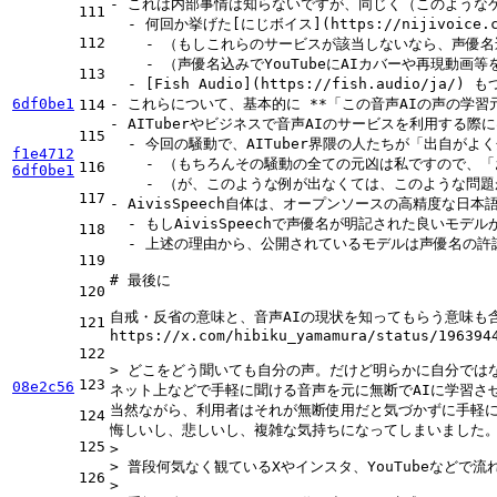
-
111
  -
 何回か挙げた[
にじボイス
](
https://nijivoice.
112
    -
    -
113
  -
 [
Fish Audio
](
https://fish.audio/ja/
) も
6df0be1
-
 これらについて、基本的に 
**「この音声AIの声の学
114
-
115
  -
f1e4712
    -
116
6df0be1
    -
117
-
  -
118
  -
 上述の理由から、公開されているモデルは声優名の許
119
# 最後に
120
自戒・反省の意味と、音声AIの現状を知ってもらう意味も
121
https://x.com/hibiku
_yamamura/status/196394
122
> どこをどう聞いても自分の声。だけど明らかに自分では
123
08e2c56
ネット上などで手軽に聞ける音声を元に無断でAIに学習さ
当然ながら、利用者はそれが無断使用だと気づかずに手軽
124
悔しいし、悲しいし、複雑な気持ちになってしまいました
125
> 
> 普段何気なく観ているXやインスタ、YouTubeなど
126
> 