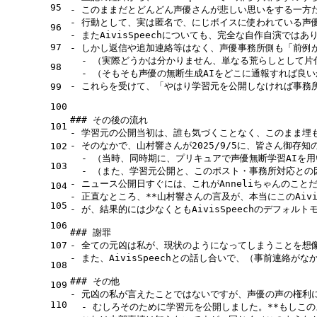
95
-
-
96
-
97
-
  -
98
  -
-
 これらを受けて、「やはり学習元を公開しなければ事務所
99
100
### その後の流れ
101
-
-
 そのなかで、山村響さんが2025/9/5に、皆さん御存知
102
  -
103
  -
 （また、学習元公開と、このポスト・事務所対応との
-
 ニュース公開日すぐには、これがAnneliちゃんのこ
104
-
 正直なところ、
**山村響さんの言及が、本当にこのAivi
105
-
 が、結果的には少なくともAivisSpeechのデフ
106
### 謝罪
107
-
-
 また、AivisSpeechとの話し合いで、（事前連
108
### その他
109
-
110
  -
 むしろそのために学習元を公開しました。
**もしこ