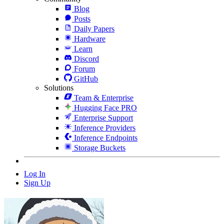
Blog
Posts
Daily Papers
Hardware
Learn
Discord
Forum
GitHub
Solutions
Team & Enterprise
Hugging Face PRO
Enterprise Support
Inference Providers
Inference Endpoints
Storage Buckets
Log In
Sign Up