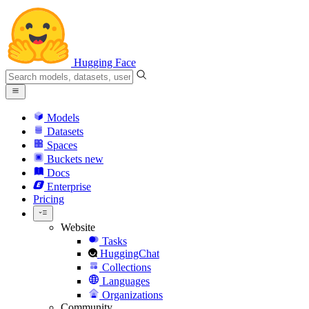
Hugging Face
Models
Datasets
Spaces
Buckets
new
Docs
Enterprise
Pricing
Website
Tasks
HuggingChat
Collections
Languages
Organizations
Community