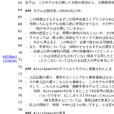
以下は、このモデルを公開した当初の状況から、公開後現在
63
64
### モデル公開当初（2024/02/19）
65
-
-
66
  -
67
-
-
68
  -
69
-
  -
70
    -
6df0be1
71
c23a1ec
    -
 （ただこれについてはものまね芸人や声が本当にそ
72
### AivisSpeechのデフォルトモデルに搭載されたとき（2
73
-
74
-
-
75
  -
 当時、AivisSpeechが出てきたことでAI音声
76
    -
 （ついでですが、[
にじボイス
](
https://nijiv
      -
77
-
 以上の理由で、特段「やめたほうが良いですよ」とは言
78
### AivisSpeechの普及