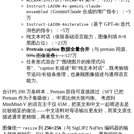
ALLaVA-Instruct-VFLAN-4V
Instruct-LAION-4v-gemini-claude-
（Gemini/Claude 合成的增广指令）：~5
ensembled
万
（基于 GPT-4o 迭代
Instruct-LAION-4oiterative
润色的指令）：~5万
纯文本对话（保留基础语言能力，图像列填 8×8
黑图占位）：~23万
Pretrain caption 数据全量合并
（与 pretrain 同源、
99% 图像重叠）：
127万
任务形式混合了"围绕图片的推理式问
答"、"caption 长描述"和"纯文本对话"，既考验细
节追问/长链条推理，也兼顾图像描述与通用语言
能力。
合计约 290 万条样本，Pretrain 阶段可直接跳过（SFT 已把
Pretrain 作为子集吸收）。中英比例大致均衡。 考虑到
MiniMind-V 的语言主干仅 65M，把英文和中文一起喂进去是
比较稳妥的做法——中文语料对母语输出更友好，而英文原生
描述通常更精细，两者互为补充。
图像统一
到
256×256
（与 SigLIP2 NaFlex 编码器的输
resize