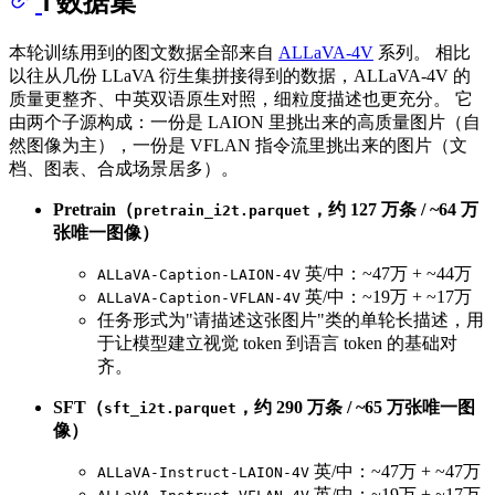
Ⅰ 数据集
本轮训练用到的图文数据全部来自
ALLaVA-4V
系列。 相比
以往从几份 LLaVA 衍生集拼接得到的数据，ALLaVA-4V 的
质量更整齐、中英双语原生对照，细粒度描述也更充分。 它
由两个子源构成：一份是 LAION 里挑出来的高质量图片（自
然图像为主），一份是 VFLAN 指令流里挑出来的图片（文
档、图表、合成场景居多）。
Pretrain（
，约 127 万条 / ~64 万
pretrain_i2t.parquet
张唯一图像）
英/中：~47万 + ~44万
ALLaVA-Caption-LAION-4V
英/中：~19万 + ~17万
ALLaVA-Caption-VFLAN-4V
任务形式为"请描述这张图片"类的单轮长描述，用
于让模型建立视觉 token 到语言 token 的基础对
齐。
SFT（
，约 290 万条 / ~65 万张唯一图
sft_i2t.parquet
像）
英/中：~47万 + ~47万
ALLaVA-Instruct-LAION-4V
英/中：~19万 + ~17万