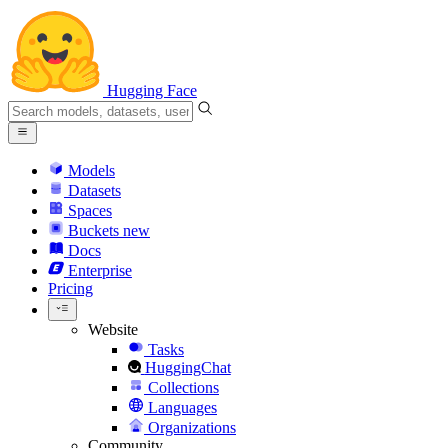
Hugging Face
Models
Datasets
Spaces
Buckets
new
Docs
Enterprise
Pricing
Website
Tasks
HuggingChat
Collections
Languages
Organizations
Community