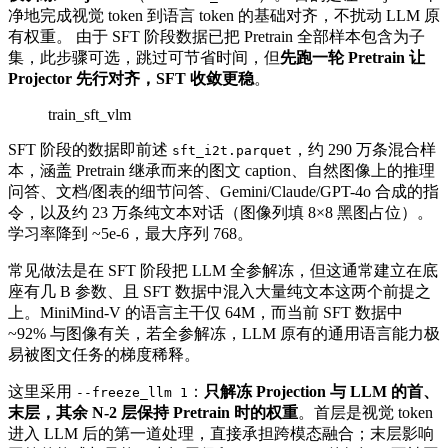
净地完成视觉 token 到语言 token 的基础对齐，不扰动 LLM 原
有权重。 由于 SFT 阶段数据已把 Pretrain 全部样本包含为子
集，此步骤可选，跳过可节省时间，但
先跑一轮 Pretrain 让
Projector 先行对齐，SFT 收敛更稳
。
train_sft_vlm
SFT 阶段的数据即前述
，约 290 万条混合样
sft_i2t.parquet
本，涵盖 Pretrain 继承而来的图文 caption、自然图像上的推理
问答、文档/图表的细节问答、Gemini/Claude/GPT-4o 合成的指
令，以及约 23 万条纯文本对话（图像列填 8×8 黑图占位）。
学习率降到 ~5e-6，最大序列 768。
常见做法是在 SFT 阶段把 LLM 全参解冻，但这通常建立在底
座有几 B 参数、且 SFT 数据中混入大量纯文本这两个前提之
上。MiniMind-V 的语言主干仅 64M，而当前 SFT 数据中
~92% 与图像有关，若全参解冻，LLM 原有的通用语言能力极
易被图文任务的梯度稀释。
这里采用
：
只解冻 Projection 与 LLM 的首、
--freeze_llm 1
末层，其余 N-2 层保持 Pretrain 时的权重
。首层是视觉 token
进入 LLM 后的第一道处理，直接承担跨模态融合；末层影响