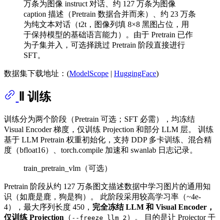
万条为图像 instruct 对话、约 127 万条为图像
caption 描述（Pretrain 数据合并而来）、约 23 万条
为纯文本对话（t2t，图像列填 8×8 黑图占位，用
于保持模型的基础语言能力）。由于 Pretrain 已作
为子集并入，可选择跳过 Pretrain 阶段直接进行
SFT。
数据集下载地址：(
ModelScope
|
HuggingFace
)
Ⅱ 训练
训练分为两个阶段（Pretrain 可选；SFT 必需），均冻结
Visual Encoder 梯度，仅训练 Projection 和部分 LLM 层。 训练
基于 LLM Pretrain 权重初始化，支持 DDP 多卡训练、混合精
度（bfloat16）、torch.compile 加速和 swanlab 日志记录。
train_pretrain_vlm（可选）
Pretrain 阶段从约 127 万条图文描述数据中学习图片的通用知
识（如鹿是鹿，狗是狗）。 此阶段采用较高学习率（~4e-
4），最大序列长度 450，
完全冻结 LLM 和 Visual Encoder，
仅训练 Projection
（
）。 目的是让 Projector 干
--freeze_llm 2