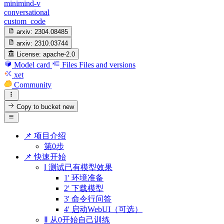
minimind-v
conversational
custom_code
arxiv:
2304.08485
arxiv:
2310.03744
License:
apache-2.0
Model card
Files
Files and versions
xet
Community
Copy to bucket
new
📌 项目介绍
第0步
📌 快速开始
Ⅰ 测试已有模型效果
1' 环境准备
2' 下载模型
3' 命令行问答
4' 启动WebUI（可选）
Ⅱ 从0开始自己训练