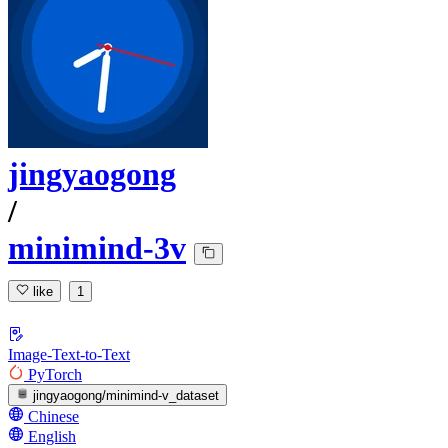
jingyaogong
/
minimind-3v
like
1
Image-Text-to-Text
PyTorch
jingyaogong/minimind-v_dataset
Chinese
English