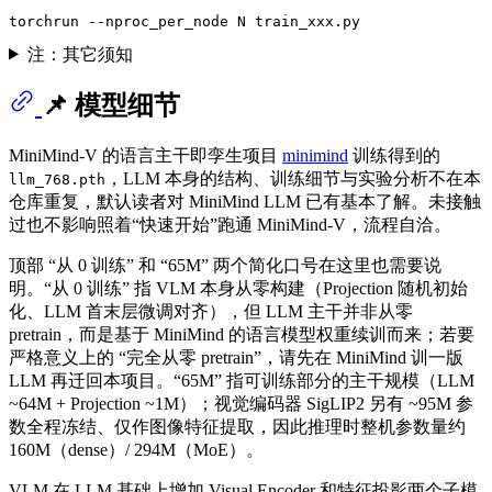
注：其它须知
📌 模型细节
MiniMind-V 的语言主干即孪生项目
minimind
训练得到的
，LLM 本身的结构、训练细节与实验分析不在本
llm_768.pth
仓库重复，默认读者对 MiniMind LLM 已有基本了解。未接触
过也不影响照着“快速开始”跑通 MiniMind-V，流程自洽。
顶部 “从 0 训练” 和 “65M” 两个简化口号在这里也需要说
明。“从 0 训练” 指 VLM 本身从零构建（Projection 随机初始
化、LLM 首末层微调对齐），但 LLM 主干并非从零
pretrain，而是基于 MiniMind 的语言模型权重续训而来；若要
严格意义上的 “完全从零 pretrain”，请先在 MiniMind 训一版
LLM 再迁回本项目。“65M” 指可训练部分的主干规模（LLM
~64M + Projection ~1M）；视觉编码器 SigLIP2 另有 ~95M 参
数全程冻结、仅作图像特征提取，因此推理时整机参数量约
160M（dense）/ 294M（MoE）。
VLM 在 LLM 基础上增加 Visual Encoder 和特征投影两个子模