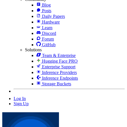
Blog
Posts
Daily Papers
Hardware
Learn
Discord
Forum
GitHub
Solutions
Team & Enterprise
Hugging Face PRO
Enterprise Support
Inference Providers
Inference Endpoints
Storage Buckets
Log In
Sign Up