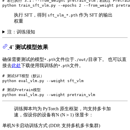
# 若已执行 3.1：--from_weight pretrain_vlm；若跳过 Pretrain
执行 SFT，得到
作为 SFT 的输出
sft_vlm_*.pth
权重
注：训练须知
4' 测试模型效果
确保需要测试的模型
文件位于
目录下。 也可以直
*.pth
./out/
接去
此处
下载使用我训练的
文件。
*.pth
# 测试SFT模型（默认）
python eval_vlm.py --weight sft_vlm

# 测试Pretrain模型
训练脚本均为 PyTorch 原生框架，均支持多卡加
速，假设你的设备有N (N＞1) 张显卡：
单机N卡启动训练方式 (DDP, 支持多机多卡集群)