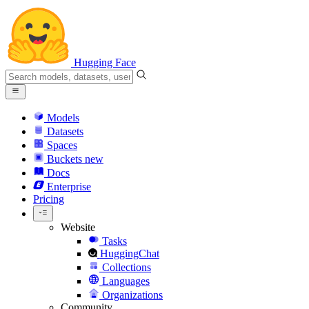
Hugging Face
Models
Datasets
Spaces
Buckets
new
Docs
Enterprise
Pricing
Website
Tasks
HuggingChat
Collections
Languages
Organizations
Community