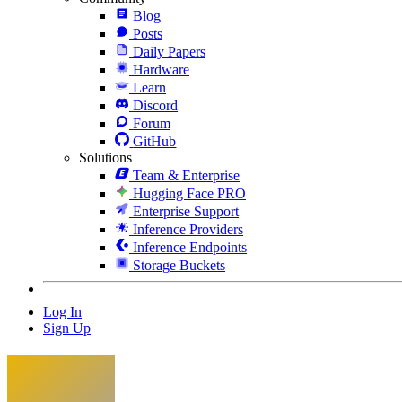
Blog
Posts
Daily Papers
Hardware
Learn
Discord
Forum
GitHub
Solutions
Team & Enterprise
Hugging Face PRO
Enterprise Support
Inference Providers
Inference Endpoints
Storage Buckets
Log In
Sign Up