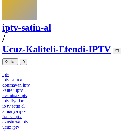
iptv-satin-al
/
Ucuz-Kaliteli-Efendi-IPTV
like
0
iptv
iptv satın al
donmayan iptv
kaliteli iptv
kesintisiz iptv
iptv fiyatları
ip tv satın al
almanya iptv
fransa iptv
avusturya iptv
ucuz iptv