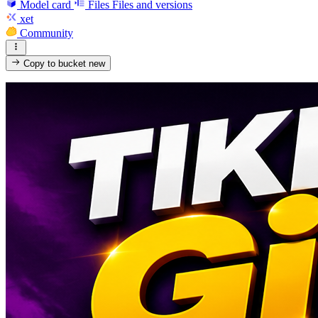
Model card
Files
Files and versions
xet
Community
Copy to bucket
new