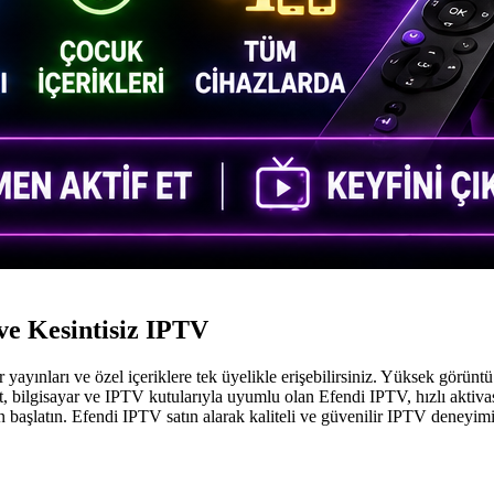
ve Kesintisiz IPTV
r yayınları ve özel içeriklere tek üyelikle erişebilirsiniz. Yüksek görüntü
blet, bilgisayar ve IPTV kutularıyla uyumlu olan Efendi IPTV, hızlı akti
n başlatın. Efendi IPTV satın alarak kaliteli ve güvenilir IPTV deneyimin