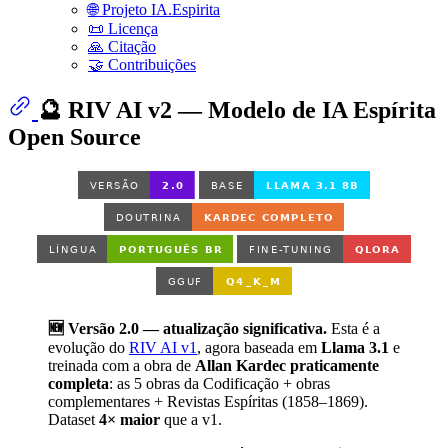
🌐 Projeto IA.Espirita
📜 Licença
🙏 Citação
🤝 Contribuições
🔮 RIV AI v2 — Modelo de IA Espírita
Open Source
🆕 Versão 2.0 — atualização significativa.
Esta é a
evolução do
RIV AI v1
, agora baseada em
Llama 3.1
e
treinada com a obra de
Allan Kardec praticamente
completa
: as 5 obras da Codificação + obras
complementares + Revistas Espíritas (1858–1869).
Dataset
4× maior
que a v1.