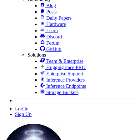
Blog
Posts
Daily Papers
Hardware
Learn
Discord
Forum
GitHub
Solutions
Team & Enterprise
Hugging Face PRO
Enterprise Support
Inference Providers
Inference Endpoints
Storage Buckets
Log In
Sign Up