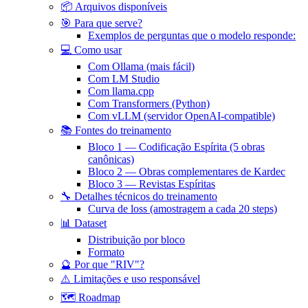
📦 Arquivos disponíveis
🎯 Para que serve?
Exemplos de perguntas que o modelo responde:
💻 Como usar
Com Ollama (mais fácil)
Com LM Studio
Com llama.cpp
Com Transformers (Python)
Com vLLM (servidor OpenAI-compatible)
📚 Fontes do treinamento
Bloco 1 — Codificação Espírita (5 obras
canônicas)
Bloco 2 — Obras complementares de Kardec
Bloco 3 — Revistas Espíritas
🔧 Detalhes técnicos do treinamento
Curva de loss (amostragem a cada 20 steps)
📊 Dataset
Distribuição por bloco
Formato
🔮 Por que "RIV"?
⚠️ Limitações e uso responsável
🗺️ Roadmap