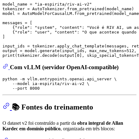
model_name = 
"ia-espirita/riv-ai-v2"
tokenizer = AutoTokenizer.from_pretrained(model_name)

model = AutoModelForCausalLM.from_pretrained(model_name
messages = [

    {
"role"
: 
"system"
, 
"content"
: 
"Você é RIV AI, um as
    {
"role"
: 
"user"
, 
"content"
: 
"O que acontece quando 
]

input_ids = tokenizer.apply_chat_template(messages, ret
output = model.generate(input_ids, max_new_tokens=
512
, 
print
(tokenizer.decode(output[
0
], skip_special_tokens=
T
Com vLLM (servidor OpenAI-compatible)
python -m vllm.entrypoints.openai.api_server \

    --model ia-espirita/riv-ai-v2 \

📚 Fontes do treinamento
O dataset v2 foi construído a partir da
obra integral de Allan
Kardec em domínio público
, organizada em três blocos: