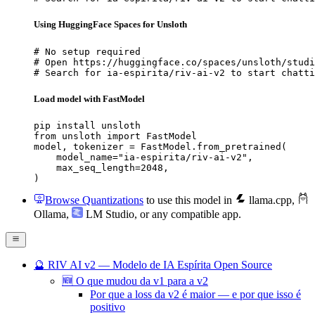
Using HuggingFace Spaces for Unsloth
# No setup required

# Open https://huggingface.co/spaces/unsloth/studi
# Search for ia-espirita/riv-ai-v2 to start chatti
Load model with FastModel
pip install unsloth

from unsloth import FastModel

model, tokenizer = FastModel.from_pretrained(

    model_name="ia-espirita/riv-ai-v2",

    max_seq_length=2048,

)
Browse Quantizations
to use this model in
llama.cpp
,
Ollama
,
LM Studio
, or any compatible app.
🔮 RIV AI v2 — Modelo de IA Espírita Open Source
🆕 O que mudou da v1 para a v2
Por que a loss da v2 é maior — e por que isso é
positivo