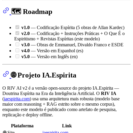
🗺️ Roadmap
v1.0
— Codificação Espírita (5 obras de Allan Kardec)
v2.0
— Codificação + Instruções Práticas + O Que É o
Espiritismo + Revistas Espíritas (este modelo)
v3.0
— Obras de Emmanuel, Divaldo Franco e ESDE
v4.0
— Versão em Espanhol (es)
v5.0
— Versão em Inglês (en)
🌐 Projeto IA.Espirita
O RIV AI v2 é a versão open-source do projeto IA.Espirita —
Doutrina Espírita na Era da Inteligência Artificial. O
RIV IA
(
iaespirita.com
) usa uma arquitetura mais robusta (modelo base
maior com reasoning + RAG estrito sobre o mesmo corpus),
enquanto este modelo é publicado como artefato de pesquisa,
replicação e deploy offline.
Plataforma
Link
🌐 Site
iaespirita.com