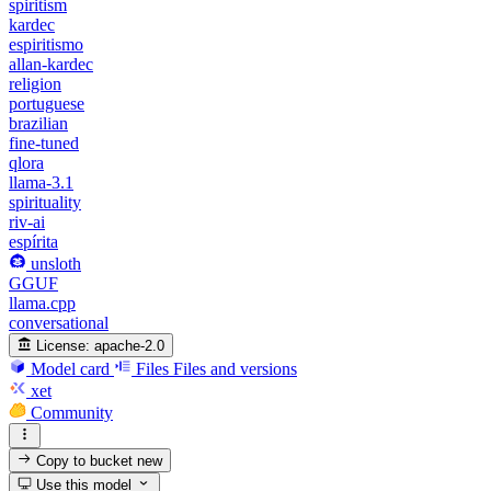
spiritism
kardec
espiritismo
allan-kardec
religion
portuguese
brazilian
fine-tuned
qlora
llama-3.1
spirituality
riv-ai
espírita
unsloth
GGUF
llama.cpp
conversational
License:
apache-2.0
Model card
Files
Files and versions
xet
Community
Copy to bucket
new
Use this model