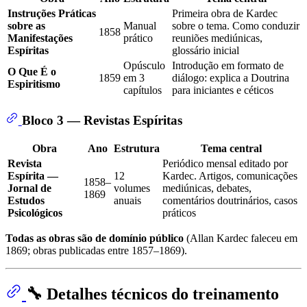
Instruções Práticas
Primeira obra de Kardec
sobre as
Manual
sobre o tema. Como conduzir
1858
Manifestações
prático
reuniões mediúnicas,
Espíritas
glossário inicial
Opúsculo
Introdução em formato de
O Que É o
1859
em 3
diálogo: explica a Doutrina
Espiritismo
capítulos
para iniciantes e céticos
Bloco 3 — Revistas Espíritas
Obra
Ano
Estrutura
Tema central
Revista
Periódico mensal editado por
Espírita —
12
Kardec. Artigos, comunicações
1858–
Jornal de
volumes
mediúnicas, debates,
1869
Estudos
anuais
comentários doutrinários, casos
Psicológicos
práticos
Todas as obras são de domínio público
(Allan Kardec faleceu em
1869; obras publicadas entre 1857–1869).
🔧 Detalhes técnicos do treinamento