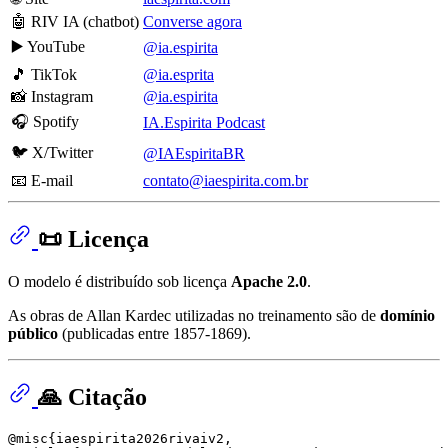
🤖 RIV IA (chatbot)
Converse agora
▶️ YouTube
@ia.espirita
🎵 TikTok
@ia.esprita
📸 Instagram
@ia.espirita
🎧 Spotify
IA.Espirita Podcast
🐦 X/Twitter
@IAEspiritaBR
📧 E-mail
contato@iaespirita.com.br
📜 Licença
O modelo é distribuído sob licença
Apache 2.0
.
As obras de Allan Kardec utilizadas no treinamento são de
domínio
público
(publicadas entre 1857-1869).
🙏 Citação
@misc{iaespirita2026rivaiv2,
