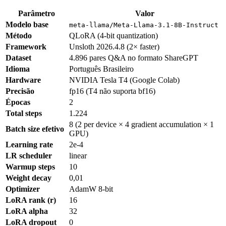
Parâmetro
Valor
Modelo base
meta-llama/Meta-Llama-3.1-8B-Instruct
Método
QLoRA (4-bit quantization)
Framework
Unsloth 2026.4.8 (2× faster)
Dataset
4.896 pares Q&A no formato ShareGPT
Idioma
Português Brasileiro
Hardware
NVIDIA Tesla T4 (Google Colab)
Precisão
fp16 (T4 não suporta bf16)
Épocas
2
Total steps
1.224
8 (2 per device × 4 gradient accumulation × 1
Batch size efetivo
GPU)
Learning rate
2e-4
LR scheduler
linear
Warmup steps
10
Weight decay
0,01
Optimizer
AdamW 8-bit
LoRA rank (r)
16
LoRA alpha
32
LoRA dropout
0