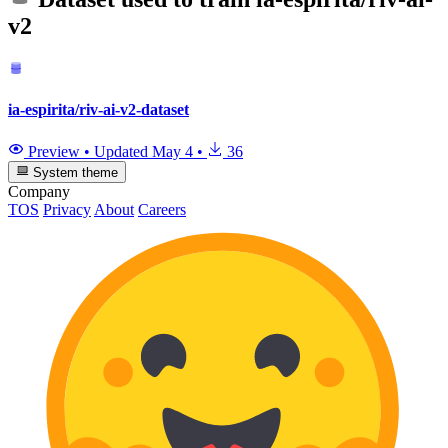
v2
ia-espirita/riv-ai-v2-dataset
Preview
•
Updated
May 4
•
36
System theme
Company
TOS
Privacy
About
Careers