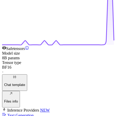
Safetensors
Model size
8B params
Tensor type
BF16
·
Chat template
Files info
Inference Providers
NEW
Text Generation