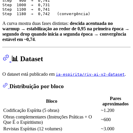
Step   900  →  0,741

Step  1000  →  0,731

Step  1100  →  0,741

A curva mostra duas fases distintas:
descida acentuada no
warmup → estabilização ao redor de 0,95 na primeira época →
segundo drop quando inicia a segunda época → convergência
estável em ~0,74
.
📊 Dataset
O dataset está publicado em
.
ia-espirita/riv-ai-v2-dataset
Distribuição por bloco
Pares
Bloco
aproximados
Codificação Espírita (5 obras)
~1.200
Obras complementares (Instruções Práticas + O
~600
Que É o Espiritismo)
Revistas Espíritas (12 volumes)
~3.000