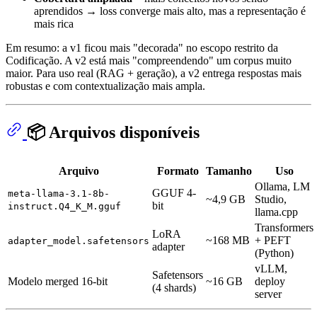
aprendidos → loss converge mais alto, mas a representação é
mais rica
Em resumo: a v1 ficou mais "decorada" no escopo restrito da
Codificação. A v2 está mais "compreendendo" um corpus muito
maior. Para uso real (RAG + geração), a v2 entrega respostas mais
robustas e com contextualização mais ampla.
📦 Arquivos disponíveis
Arquivo
Formato
Tamanho
Uso
Ollama, LM
GGUF 4-
meta-llama-3.1-8b-
~4,9 GB
Studio,
bit
instruct.Q4_K_M.gguf
llama.cpp
Transformers
LoRA
~168 MB
+ PEFT
adapter_model.safetensors
adapter
(Python)
vLLM,
Safetensors
Modelo merged 16-bit
~16 GB
deploy
(4 shards)
server