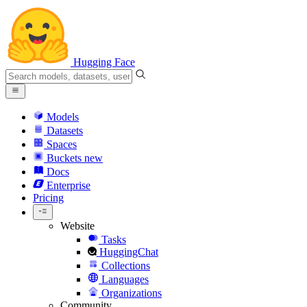
Hugging Face
Models
Datasets
Spaces
Buckets
new
Docs
Enterprise
Pricing
Website
Tasks
HuggingChat
Collections
Languages
Organizations
Community