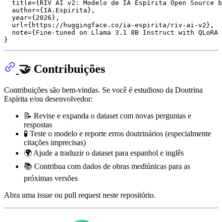
  title={RIV AI v2: Modelo de IA Espírita Open Source b
  author={IA.Espirita},

  year={2026},

  url={https://huggingface.co/ia-espirita/riv-ai-v2},

  note={Fine-tuned on Llama 3.1 8B Instruct with QLoRA 
🤝 Contribuições
Contribuições são bem-vindas. Se você é estudioso da Doutrina
Espírita e/ou desenvolvedor:
📝 Revise e expanda o dataset com novas perguntas e
respostas
🧪 Teste o modelo e reporte erros doutrinários (especialmente
citações imprecisas)
🌍 Ajude a traduzir o dataset para espanhol e inglês
📚 Contribua com dados de obras mediúnicas para as
próximas versões
Abra uma issue ou pull request neste repositório.