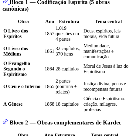
Bloco 1 — Codificação Espírita (5 obras
canônicas)
Obra
Ano
Estrutura
Tema central
1.019
O Livro dos
Deus, espíritos, leis
1857
questões em
Espíritos
morais, vida futura
4 partes
Mediunidade,
O Livro dos
32 capítulos,
1861
manifestações e
Médiuns
370 itens
comunicação
O Evangelho
Moral de Jesus à luz do
Segundo o
1864
28 capítulos
Espiritismo
Espiritismo
2 partes
Justiça divina, penas e
O Céu e o Inferno
1865
(doutrina +
recompensas futuras
relatos)
Ciência e Espiritismo:
A Gênese
1868
18 capítulos
criação, milagres,
profecias
Bloco 2 — Obras complementares de Kardec
Obra
Ano
Estrutura
Tema central