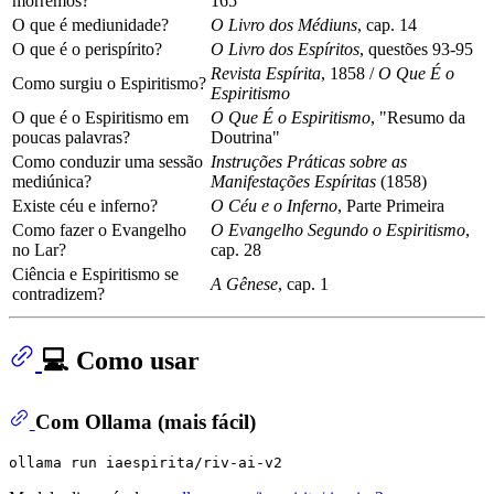
morremos?
165
O que é mediunidade?
O Livro dos Médiuns
, cap. 14
O que é o perispírito?
O Livro dos Espíritos
, questões 93-95
Revista Espírita
, 1858 /
O Que É o
Como surgiu o Espiritismo?
Espiritismo
O que é o Espiritismo em
O Que É o Espiritismo
, "Resumo da
poucas palavras?
Doutrina"
Como conduzir uma sessão
Instruções Práticas sobre as
mediúnica?
Manifestações Espíritas
(1858)
Existe céu e inferno?
O Céu e o Inferno
, Parte Primeira
Como fazer o Evangelho
O Evangelho Segundo o Espiritismo
,
no Lar?
cap. 28
Ciência e Espiritismo se
A Gênese
, cap. 1
contradizem?
💻 Como usar
Com Ollama (mais fácil)