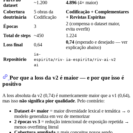
~1.200
4.896
(4× maior)
dataset
Cobertura
5 obras da
Codificação + Complementares
doutrinária
Codificação
+ Revistas Espíritas
2 (compensa o dataset maior,
Épocas
3
evita overfit)
Total de steps
~450
1.224
0,74
(esperado e desejado — ver
Loss final
0,64
explicação abaixo)
ia-
Repositório
espirita/riv-
ia-espirita/riv-ai-v2
ai
Por que a loss da v2 é maior — e por que isso é
positivo
A loss absoluta da v2 (0,74) é numericamente maior que a v1 (0,64),
mas isso
não significa pior qualidade
. Pelo contrário:
Dataset 4× maior
= maior diversidade lexical e temática → o
modelo generaliza em vez de memorizar
2 épocas vs 3
= redução intencional de exposição repetida →
menos overfitting literal
Cobertura ampliada
= mais conceitos novos sendo