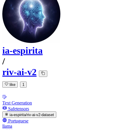
ia-espirita
/
riv-ai-v2
like
1
Text Generation
Safetensors
ia-espirita/riv-ai-v2-dataset
Portuguese
llama