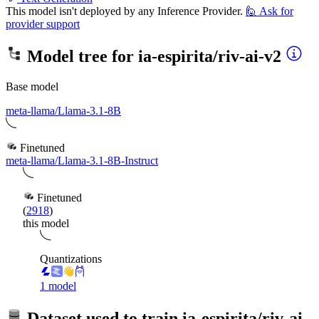
This model isn't deployed by any Inference Provider.
🙋
Ask for
provider support
Model tree for
ia-espirita/riv-ai-v2
Base model
meta-llama/Llama-3.1-8B
Finetuned
meta-llama/Llama-3.1-8B-Instruct
Finetuned
(
2918
)
this model
Quantizations
1 model
Dataset used to train
ia-espirita/riv-ai-