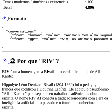
Temas modernos / sintéticos / existenciais
~100
Total
4.896
Formato
{
"conversations"
:
[
{
"from"
:
"human"
,
"value"
:
"Animais têm alma segun
{
"from"
:
"gpt"
,
"value"
:
"Sim, os animais possuem u
]
}
🔮 Por que "RIV"?
RIV
é uma homenagem a
Riv
ail — o verdadeiro nome de Allan
Kardec.
Hippolyte Léon Denizard Rivail (1804-1869) foi o pedagogo
francês que codificou a Doutrina Espírita. Ele adotou o pseudônimo
"Allan Kardec" para separar seu trabalho acadêmico da obra
espírita. O nome RIV AI conecta a tradição kardecista com a era da
inteligência artificial — o passado e o futuro do conhecimento
espírita.