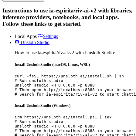
Instructions to use ia-espirita/riv-ai-v2 with libraries,
inference providers, notebooks, and local apps.
Follow these links to get started.
Local Apps
Settings
Unsloth Studio
How to use ia-espirita/riv-ai-v2 with Unsloth Studio:
Install Unsloth Studio (macOS, Linux, WSL)
curl -fsSL https://unsloth.ai/install.sh | sh

# Run unsloth studio

unsloth studio -H 0.0.0.0 -p 8888

# Then open http://localhost:8888 in your browser

# Search for ia-espirita/riv-ai-v2 to start chatti
Install Unsloth Studio (Windows)
irm https://unsloth.ai/install.ps1 | iex

# Run unsloth studio

unsloth studio -H 0.0.0.0 -p 8888

# Then open http://localhost:8888 in your browser

# Search for ia-espirita/riv-ai-v2 to start chatti