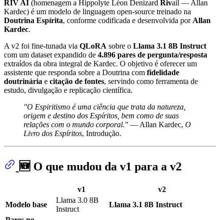
RIV AI
(homenagem a Hippolyte Léon Denizard
Riv
ail — Allan
Kardec) é um modelo de linguagem open-source treinado na
Doutrina Espírita
, conforme codificada e desenvolvida por
Allan
Kardec
.
A v2 foi fine-tunada via
QLoRA
sobre o
Llama 3.1 8B Instruct
com um dataset expandido de
4.896 pares de pergunta/resposta
extraídos da obra integral de Kardec. O objetivo é oferecer um
assistente que responda sobre a Doutrina com
fidelidade
doutrinária
e
citação de fontes
, servindo como ferramenta de
estudo, divulgação e replicação científica.
"O Espiritismo é uma ciência que trata da natureza,
origem e destino dos Espíritos, bem como de suas
relações com o mundo corporal."
— Allan Kardec,
O
Livro dos Espíritos
, Introdução.
🆕 O que mudou da v1 para a v2
v1
v2
Llama 3.0 8B
Modelo base
Llama 3.1 8B Instruct
Instruct
Pares no