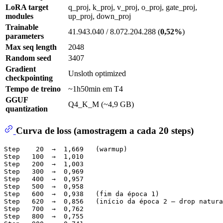
LoRA target
q_proj, k_proj, v_proj, o_proj, gate_proj,
modules
up_proj, down_proj
Trainable
41.943.040 / 8.072.204.288 (
0,52%
)
parameters
Max seq length
2048
Random seed
3407
Gradient
Unsloth optimized
checkpointing
Tempo de treino
~1h50min em T4
GGUF
Q4_K_M (~4,9 GB)
quantization
Curva de loss (amostragem a cada 20 steps)
Step    20  →  1,669   (warmup)

Step   100  →  1,010

Step   200  →  1,003

Step   300  →  0,969

Step   400  →  0,957

Step   500  →  0,958

Step   600  →  0,938   (fim da época 1)

Step   620  →  0,856   (início da época 2 — drop natura
Step   700  →  0,762

Step   800  →  0,755
