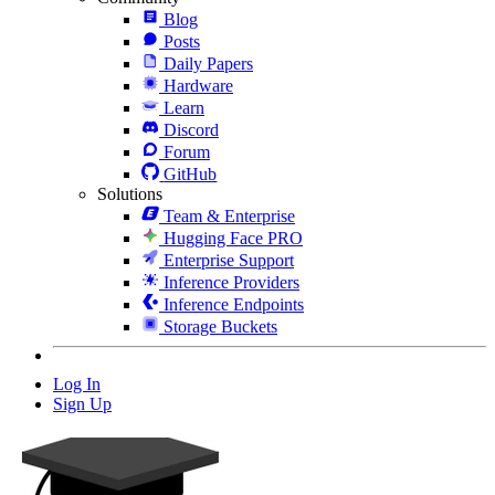
Blog
Posts
Daily Papers
Hardware
Learn
Discord
Forum
GitHub
Solutions
Team & Enterprise
Hugging Face PRO
Enterprise Support
Inference Providers
Inference Endpoints
Storage Buckets
Log In
Sign Up