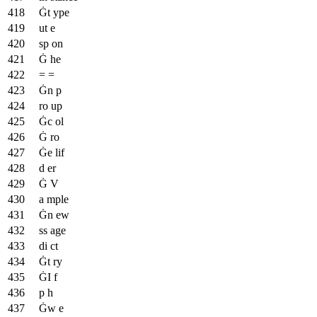
Ġt ype
ut e
sp on
Ġ he
= =
Ġn p
ro up
Ġc ol
Ġ ro
Ġe lif
d er
Ġ V
a mple
Ġn ew
ss age
di ct
Ġt ry
ĠI f
p h
Ġw e