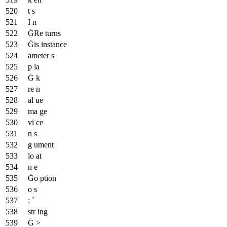
t s
I n
ĠRe turns
Ġis instance
ameter s
p la
Ġ k
re n
al ue
ma ge
vi ce
n s
g ument
lo at
n e
Ġo ption
o s
: `
str ing
Ġ >