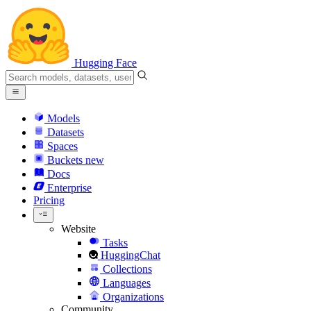
Hugging Face
Models
Datasets
Spaces
Buckets
new
Docs
Enterprise
Pricing
Website
Tasks
HuggingChat
Collections
Languages
Organizations
Community