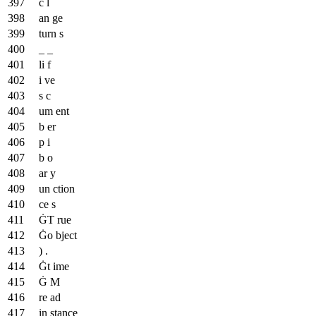
c l
an ge
turn s
_ _
li f
i ve
s c
um ent
b er
p i
b o
ar y
un ction
ce s
ĠT rue
Ġo bject
) .
Ġt ime
Ġ M
re ad
in stance