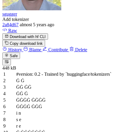
sgugger
Add tokenizer
2a84d67
almost 5 years ago
Raw
Download with hf CLI
Copy download link
History
Blame
Contribute
Delete
Safe
448 kB
#version: 0.2 - Trained by `huggingface/tokenizers`
Ġ Ġ
ĠĠ ĠĠ
ĠĠ Ġ
ĠĠĠĠ ĠĠĠĠ
ĠĠĠĠ ĠĠĠ
i n
s e
r e