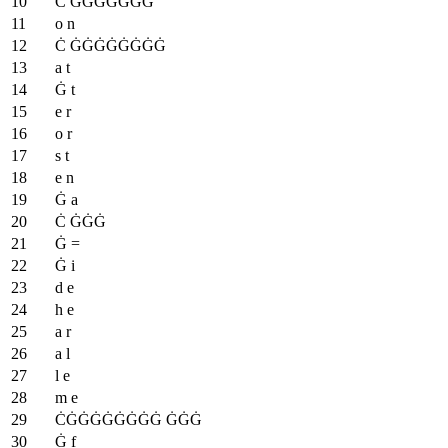
Ċ ĠĠĠĠĠĠĠ
o n
Ċ ĠĠĠĠĠĠĠĠ
a t
Ġ t
e r
o r
s t
e n
Ġ a
Ċ ĠĠĠ
Ġ =
Ġ i
d e
h e
a r
a l
l e
m e
ĊĠĠĠĠĠĠĠĠ ĠĠĠ
Ġ f