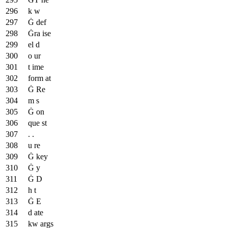
k w
Ġ def
Ġra ise
el d
o ur
t ime
form at
Ġ Re
m s
Ġ on
que st
. .
u re
Ġ key
Ġ y
Ġ D
h t
Ġ E
d ate
kw args