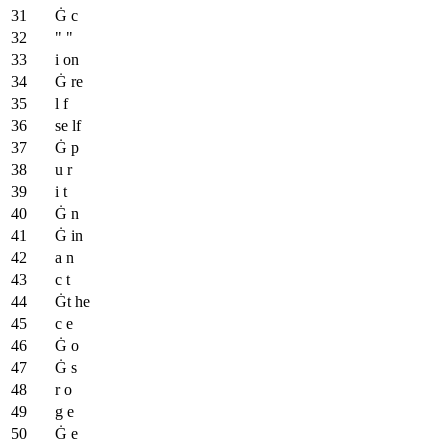
Ġ c
" "
i on
Ġ re
l f
se lf
Ġ p
u r
i t
Ġ n
Ġ in
a n
c t
Ġt he
c e
Ġ o
Ġ s
r o
g e
Ġ e