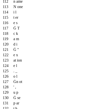
n ame
N one
i l
t er
e s
Ġ T
c k
a m
d i
Ġ "
e x
at ion
e l
. _
o l
Ġn ot
' ,
u p
Ġ se
p ar
t h