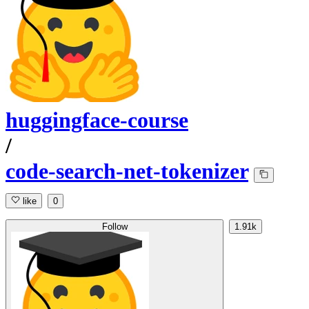
huggingface-course
/
code-search-net-tokenizer
like
0
Follow
1.91k