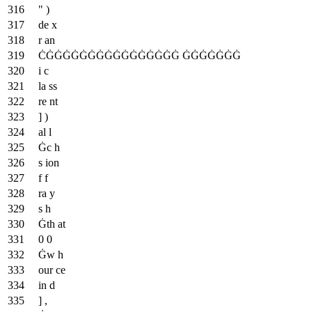
" )
de x
r an
ĊĠĠĠĠĠĠĠĠĠĠĠĠĠĠĠĠ ĠĠĠĠĠĠĠ
i c
la ss
re nt
] )
al l
Ġc h
s ion
f f
ra y
s h
Ġth at
0 0
Ġw h
our ce
in d
] ,