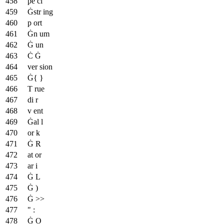
pe ci
Ġstr ing
p ort
Ġn um
Ġ un
Ċ Ġ
ver sion
Ġ{ }
T rue
di r
v ent
Ġal l
or k
Ġ R
at or
ar i
Ġ L
Ġ )
Ġ >>
" :
Ġ O