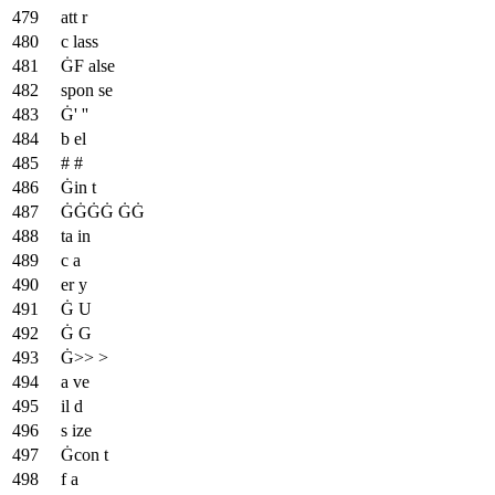
att r
c lass
ĠF alse
spon se
Ġ' ''
b el
# #
Ġin t
ĠĠĠĠ ĠĠ
ta in
c a
er y
Ġ U
Ġ G
Ġ>> >
a ve
il d
s ize
Ġcon t
f a