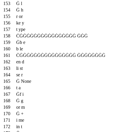
Ġ l
Ġ h
r or
ke y
t ype
ĊĠĠĠĠĠĠĠĠĠĠĠĠĠĠĠĠ ĠĠĠ
Ġb e
b le
ĊĠĠĠĠĠĠĠĠĠĠĠĠĠĠĠĠ ĠĠĠĠĠĠĠĠ
en d
li st
se r
Ġ None
t a
Ġf i
Ġ g
or m
Ġ +
i me
in t