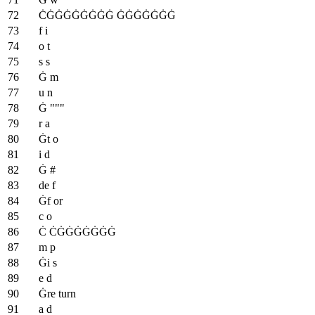
ĊĠĠĠĠĠĠĠĠ ĠĠĠĠĠĠĠ
f i
o t
s s
Ġ m
u n
Ġ """
r a
Ġt o
i d
Ġ #
de f
Ġf or
c o
Ċ ĊĠĠĠĠĠĠĠ
m p
Ġi s
e d
Ġre turn
a d