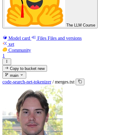
The LLM Course
Model card
Files
Files and versions
xet
Community
1
Copy to bucket
new
main
code-search-net-tokenizer
/
merges.txt