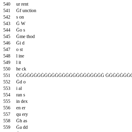
ur rent
Ġf unction
s on
Ġ W
Ġo s
Ġme thod
Ġi d
o st
l ine
l it
he ck
ĊĠĠĠĠĠĠĠĠĠĠĠĠĠĠĠĠĠĠĠĠĠĠĠĠ ĠĠĠĠĠĠĠ
Ġd o
i al
ran s
in dex
en er
qu ery
Ġh as
Ġa dd