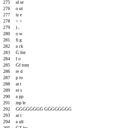
al se
o ut
iz e
> >
) ,
o w
fi g
a ck
Ġ list
f o
Ġf rom
re d
p ro
at t
er s
a pp
mp le
ĠĠĠĠĠĠĠĠ ĠĠĠĠĠĠĠĠ
ar t
a ult
ĠT he