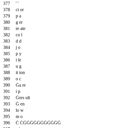
' '
ct or
p a
g er
re ate
co l
d d
j o
p y
i le
u g
it ion
o c
Ġa re
i p
Ġres ult
Ġ en
lo w
m o
Ċ ĊĠĠĠĠĠĠĠĠĠĠĠ