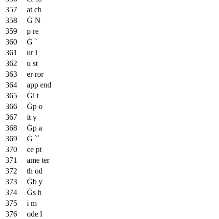
at ch
Ġ N
p re
Ġ `
ur l
u st
er ror
app end
Ġi t
Ġp o
it y
Ġp a
Ġ ``
ce pt
ame ter
th od
Ġb y
Ġs h
i m
ode l