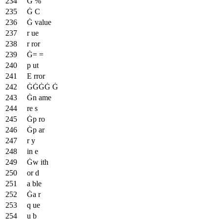
Ġ %
Ġ C
Ġ value
r ue
r ror
Ġ= =
p ut
E rror
ĠĠĠĠ Ġ
Ġn ame
re s
Ġp ro
Ġp ar
r y
in e
Ġw ith
or d
a ble
Ġa r
q ue
u b