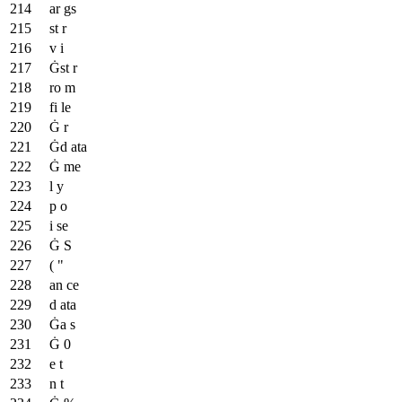
ar gs
st r
v i
Ġst r
ro m
fi le
Ġ r
Ġd ata
Ġ me
l y
p o
i se
Ġ S
( "
an ce
d ata
Ġa s
Ġ 0
e t
n t