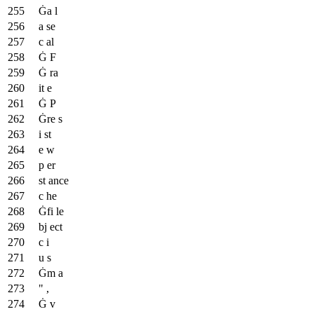
Ġa l
a se
c al
Ġ F
Ġ ra
it e
Ġ P
Ġre s
i st
e w
p er
st ance
c he
Ġfi le
bj ect
c i
u s
Ġm a
" ,
Ġ v