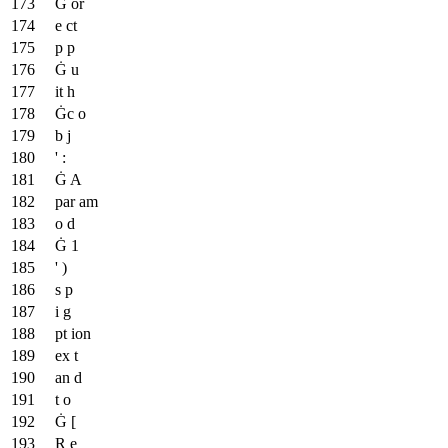
Ġ or
e ct
p p
Ġ u
it h
Ġc o
b j
' :
Ġ A
par am
o d
Ġ 1
' )
s p
i g
pt ion
ex t
an d
t o
Ġ [
R e