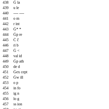
Ġ la
u le
---- ----
o m
r int
Ġ* *
Ġp re
Ċ ĉ
ri b
Ġ <
val id
Ġp ath
de d
Ġex cept
Ġw ill
o p
in fo
ig n
lo g
ss ion