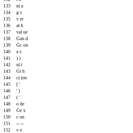
m a
g s
v er
at h
val ue
Ġan d
Ġc on
a s
) )
ul t
Ġt h
ct ion
[ '
' ]
( '
o de
Ġe x
c on
-- --
v e