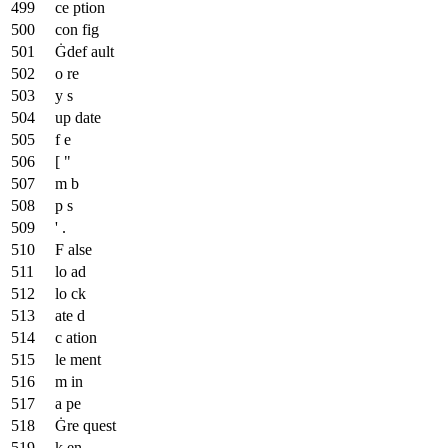
ce ption
con fig
Ġdef ault
o re
y s
up date
f e
[ "
m b
p s
' .
F alse
lo ad
lo ck
ate d
c ation
le ment
m in
a pe
Ġre quest
k en