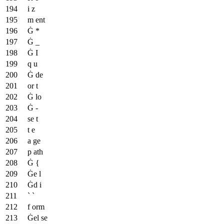
i z
m ent
Ġ *
Ġ _
Ġ I
q u
Ġ de
or t
Ġ lo
Ġ -
se t
t e
a ge
p ath
Ġ {
Ġe l
Ġd i
` `
f orm
Ġel se