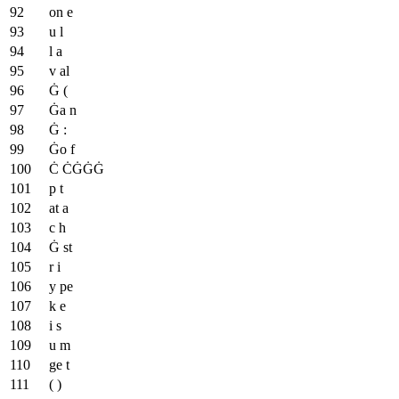
on e
u l
l a
v al
Ġ (
Ġa n
Ġ :
Ġo f
Ċ ĊĠĠĠ
p t
at a
c h
Ġ st
r i
y pe
k e
i s
u m
ge t
( )