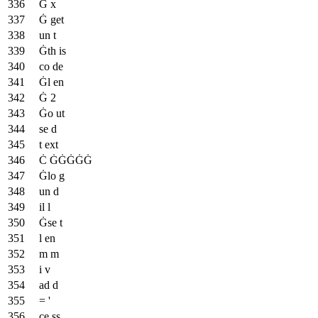
Ġ x
Ġ get
un t
Ġth is
co de
Ġl en
Ġ 2
Ġo ut
se d
t ext
Ċ ĠĠĠĠĠ
Ġlo g
un d
il l
Ġse t
l en
m m
i v
ad d
= '
ce ss