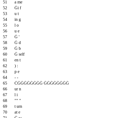
a me
Ġi f
u t
in g
l o
u e
Ġ '
Ġ d
Ġ b
Ġ self
en t
) :
p e
- -
ĊĠĠĠĠĠĠĠĠ ĠĠĠĠĠĠĠĠ
ur n
l i
"" "
t urn
at e
Ġ w