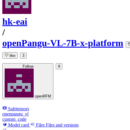
hk-eai
/
openPangu-VL-7B-x-platform
like
3
Follow
9
openRFM
Safetensors
openpangu_vl
custom_code
Model card
Files
Files and versions