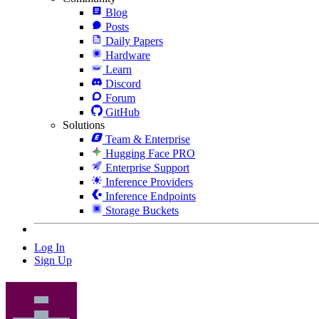
Blog
Posts
Daily Papers
Hardware
Learn
Discord
Forum
GitHub
Solutions
Team & Enterprise
Hugging Face PRO
Enterprise Support
Inference Providers
Inference Endpoints
Storage Buckets
Log In
Sign Up