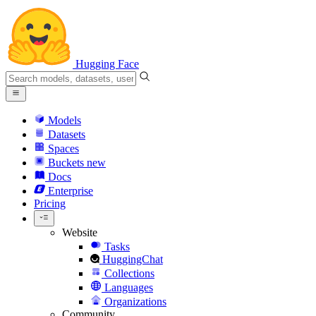
Hugging Face
Models
Datasets
Spaces
Buckets
new
Docs
Enterprise
Pricing
Website
Tasks
HuggingChat
Collections
Languages
Organizations
Community