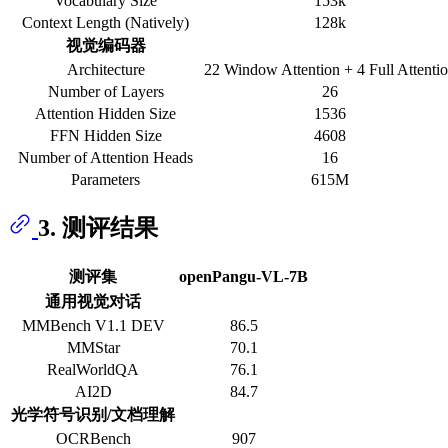
Vocabulary Size
153k
Context Length (Natively)
128k
视觉编码器
Architecture
22 Window Attention + 4 Full Attenti
Number of Layers
26
Attention Hidden Size
1536
FFN Hidden Size
4608
Number of Attention Heads
16
Parameters
615M
3. 测评结果
测评集
openPangu-VL-7B
通用视觉对话
MMBench V1.1 DEV
86.5
MMStar
70.1
RealWorldQA
76.1
AI2D
84.7
光学符号识别/文档理解
OCRBench
907