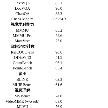
TextVQA
85.1
DocVQA
96.0
ChartQA
88.3
CharXiv dq/rq
83.9/54.3
视觉学科能力
MMMU
65.2
MMMU-Pro
52.6
MathVista
75.0
目标定位/计数
RefCOCO-avg
90.6
ODinW-13
51.5
CountBench
96.1
Point-Bench
65.4
多图
BLINK
63.3
MUIRBench
61.6
视频理解
MVBench
74.0
VideoMME (w/o sub)
68.0
MLVU
76.9