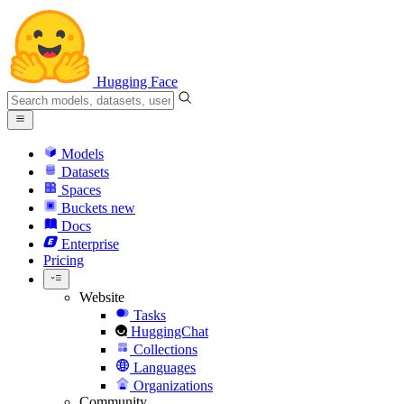
Hugging Face
Models
Datasets
Spaces
Buckets
new
Docs
Enterprise
Pricing
Website
Tasks
HuggingChat
Collections
Languages
Organizations
Community