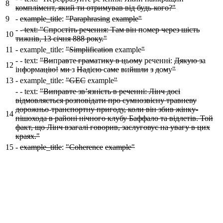
8
комплiмент, який ти отримував вiд будь
-
кого?"
9
-
example_title
:
"Paraphrasing
example"
-
-
text: "Спр
о
стiть речення: Там він п
о
мер через шість
10
тижнів, 13 січня 888 року."
11
-
example_title:
"Simplification
example
"
-
- text:
"Ви
пр
ав
т
е грама
т
ику в ц
ь
ому
реченн
i
:
Дякую з
а
12
ін
ф
о
р
м
ацію!
ми
з
Над
і
єю
с
аме
в
и
йшли
з
д
о
м
у
"
13
-
example_title:
"GEC
example
"
-
- text:
"Виправте зв’язнiсть в реченнi: Лінч досі
відмовляється розповідати про сумнозвісну травневу
дорожньо
-
транспортну пригоду, коли він збив жінку-
14
пішохода в районі нічного клубу Баффало та відлетів. Той
факт, що Лінч взагалі говорив, заслуговує на увагу в цих
краях."
15
-
example_title
:
"Coherence
example"