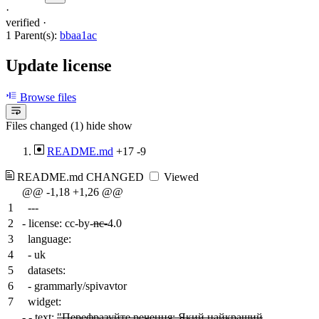
·
verified
·
1 Parent(s):
bbaa1ac
Update license
Browse files
Files changed (1)
hide
show
README.md
+17
-9
README.md
CHANGED
Viewed
@@ -1,18 +1,26 @@
1
---
2
-
license: cc-by-
nc-
4.0
3
language:
4
- uk
5
datasets:
6
- grammarly/spivavtor
7
widget:
-
- text:
"Перефразуйте речення: Який найкращий