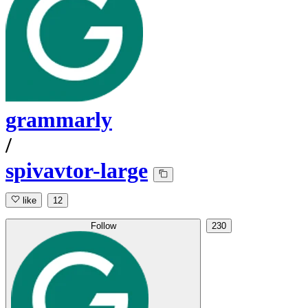
grammarly
/
spivavtor-large
like
12
Follow
230