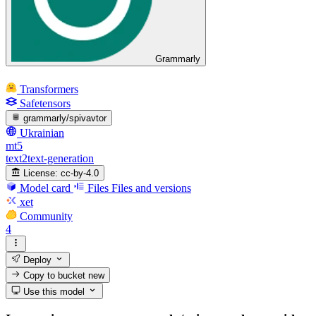
Grammarly
Transformers
Safetensors
grammarly/spivavtor
Ukrainian
mt5
text2text-generation
License:
cc-by-4.0
Model card
Files
Files and versions
xet
Community
4
Deploy
Copy to bucket
new
Use this model