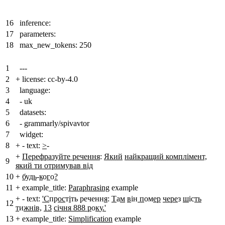
16
inference:
17
parameters:
18
max_new_tokens: 250
1
---
2
+
license: cc-by-4.0
3
language:
4
- uk
5
datasets:
6
- grammarly/spivavtor
7
widget:
8
+
- text:
>
-
+
Перефразуйте речення
:
Який
найкращий комплiмент,
9
який ти отримував вiд
10
+
будь
-
к
о
г
о
?
11
+
example_title:
Paraphrasing
example
+
- text:
'С
пр
ос
т
i
ть реченн
я
:
Т
а
м
в
ін
п
ом
ер
чере
з
ш
іс
ть
12
т
и
жнів,
13
січня 888 р
о
к
у
.'
13
+
example_title:
Simplification
example