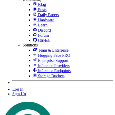
Blog
Posts
Daily Papers
Hardware
Learn
Discord
Forum
GitHub
Solutions
Team & Enterprise
Hugging Face PRO
Enterprise Support
Inference Providers
Inference Endpoints
Storage Buckets
Log In
Sign Up