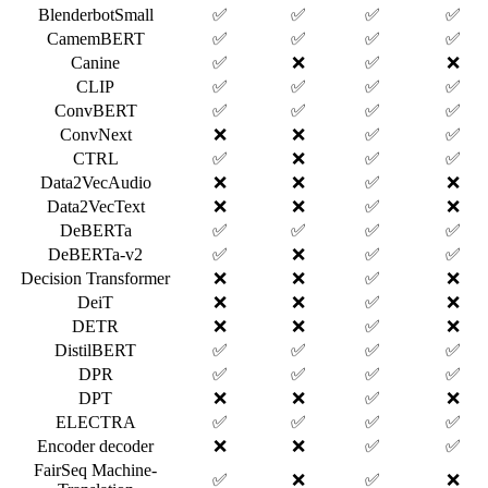
BlenderbotSmall
✅
✅
✅
✅
CamemBERT
✅
✅
✅
✅
Canine
✅
❌
✅
❌
CLIP
✅
✅
✅
✅
ConvBERT
✅
✅
✅
✅
ConvNext
❌
❌
✅
✅
CTRL
✅
❌
✅
✅
Data2VecAudio
❌
❌
✅
❌
Data2VecText
❌
❌
✅
❌
DeBERTa
✅
✅
✅
✅
DeBERTa-v2
✅
❌
✅
✅
Decision Transformer
❌
❌
✅
❌
DeiT
❌
❌
✅
❌
DETR
❌
❌
✅
❌
DistilBERT
✅
✅
✅
✅
DPR
✅
✅
✅
✅
DPT
❌
❌
✅
❌
ELECTRA
✅
✅
✅
✅
Encoder decoder
❌
❌
✅
✅
FairSeq Machine-
✅
❌
✅
❌