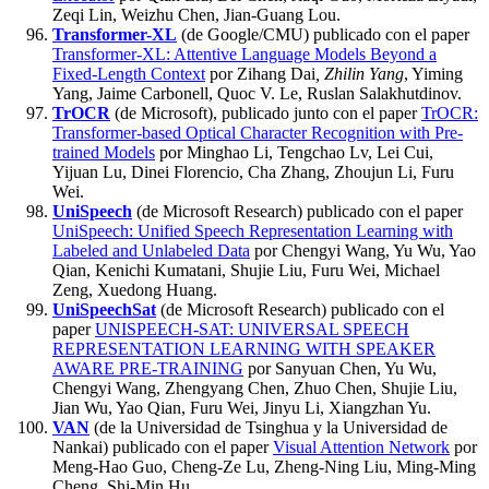
Zeqi Lin, Weizhu Chen, Jian-Guang Lou.
Transformer-XL
(de Google/CMU) publicado con el paper
Transformer-XL: Attentive Language Models Beyond a
Fixed-Length Context
por Zihang Dai
, Zhilin Yang
, Yiming
Yang, Jaime Carbonell, Quoc V. Le, Ruslan Salakhutdinov.
TrOCR
(de Microsoft), publicado junto con el paper
TrOCR:
Transformer-based Optical Character Recognition with Pre-
trained Models
por Minghao Li, Tengchao Lv, Lei Cui,
Yijuan Lu, Dinei Florencio, Cha Zhang, Zhoujun Li, Furu
Wei.
UniSpeech
(de Microsoft Research) publicado con el paper
UniSpeech: Unified Speech Representation Learning with
Labeled and Unlabeled Data
por Chengyi Wang, Yu Wu, Yao
Qian, Kenichi Kumatani, Shujie Liu, Furu Wei, Michael
Zeng, Xuedong Huang.
UniSpeechSat
(de Microsoft Research) publicado con el
paper
UNISPEECH-SAT: UNIVERSAL SPEECH
REPRESENTATION LEARNING WITH SPEAKER
AWARE PRE-TRAINING
por Sanyuan Chen, Yu Wu,
Chengyi Wang, Zhengyang Chen, Zhuo Chen, Shujie Liu,
Jian Wu, Yao Qian, Furu Wei, Jinyu Li, Xiangzhan Yu.
VAN
(de la Universidad de Tsinghua y la Universidad de
Nankai) publicado con el paper
Visual Attention Network
por
Meng-Hao Guo, Cheng-Ze Lu, Zheng-Ning Liu, Ming-Ming
Cheng, Shi-Min Hu.