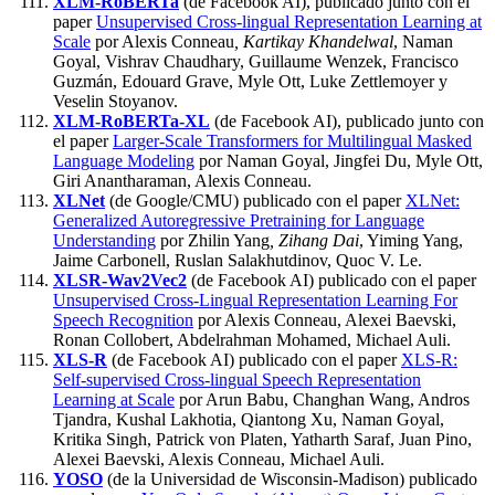
XLM-RoBERTa
(de Facebook AI), publicado junto con el
paper
Unsupervised Cross-lingual Representation Learning at
Scale
por Alexis Conneau
, Kartikay Khandelwal
, Naman
Goyal, Vishrav Chaudhary, Guillaume Wenzek, Francisco
Guzmán, Edouard Grave, Myle Ott, Luke Zettlemoyer y
Veselin Stoyanov.
XLM-RoBERTa-XL
(de Facebook AI), publicado junto con
el paper
Larger-Scale Transformers for Multilingual Masked
Language Modeling
por Naman Goyal, Jingfei Du, Myle Ott,
Giri Anantharaman, Alexis Conneau.
XLNet
(de Google/CMU) publicado con el paper
XLNet:
Generalized Autoregressive Pretraining for Language
Understanding
por Zhilin Yang
, Zihang Dai
, Yiming Yang,
Jaime Carbonell, Ruslan Salakhutdinov, Quoc V. Le.
XLSR-Wav2Vec2
(de Facebook AI) publicado con el paper
Unsupervised Cross-Lingual Representation Learning For
Speech Recognition
por Alexis Conneau, Alexei Baevski,
Ronan Collobert, Abdelrahman Mohamed, Michael Auli.
XLS-R
(de Facebook AI) publicado con el paper
XLS-R:
Self-supervised Cross-lingual Speech Representation
Learning at Scale
por Arun Babu, Changhan Wang, Andros
Tjandra, Kushal Lakhotia, Qiantong Xu, Naman Goyal,
Kritika Singh, Patrick von Platen, Yatharth Saraf, Juan Pino,
Alexei Baevski, Alexis Conneau, Michael Auli.
YOSO
(de la Universidad de Wisconsin-Madison) publicado