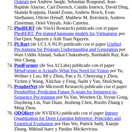
Outputs
por Andrew Jaegle, Sebastian Borgeaud, Jean-
Baptiste Alayrac, Carl Doersch, Catalin Ionescu, David Ding,
Skanda Koppula, Daniel Zoran, Andrew Brock, Evan
Shelhamer, Olivier Hénaff, Matthew M. Botvinick, Andrew
Zisserman, Oriol Vinyals, João Carreira.
PhoBERT
(de VinAI Research) publicado con el paper
PhoBERT: Pre-trained language models for Vietnamese
por
Dat Quoc Nguyen y Anh Tuan Nguyen.
PLBart
(de UCLA NLP) publicado con el paper
Unified
Pre-training for Program Understanding and Generation
por
Wasi Uddin Ahmad, Saikat Chakraborty, Baishakhi Ray, Kai-
Wei Chang.
PoolFormer
(de Sea AI Labs) publicado con el paper
MetaFormer is Actually What You Need for Vision
por Yu,
Weihao y Luo, Mi y Zhou, Pan y Si, Chenyang y Zhou,
Yichen y Wang, Xinchao y Feng, Jiashi y Yan, Shuicheng.
ProphetNet
(de Microsoft Research) publicado con el paper
ProphetNet: Predicting Future N-gram for Sequence-to-
Sequence Pre-training
por Yu Yan, Weizhen Qi, Yeyun Gong,
Dayiheng Liu, Nan Duan, Jiusheng Chen, Ruofei Zhang y
Ming Zhou.
QDQBert
(de NVIDIA) publicado con el paper
Integer
Quantization for Deep Learning Inference: Principles and
Empirical Evaluation
por Hao Wu, Patrick Judd, Xiaojie
Zhang, Mikhail Isaev y Paulius Micikevicius.