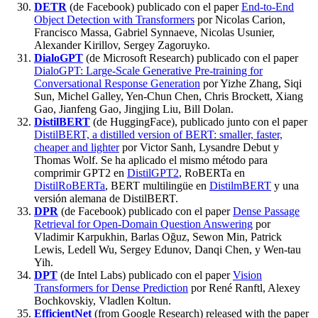
DETR
(de Facebook) publicado con el paper
End-to-End
Object Detection with Transformers
por Nicolas Carion,
Francisco Massa, Gabriel Synnaeve, Nicolas Usunier,
Alexander Kirillov, Sergey Zagoruyko.
DialoGPT
(de Microsoft Research) publicado con el paper
DialoGPT: Large-Scale Generative Pre-training for
Conversational Response Generation
por Yizhe Zhang, Siqi
Sun, Michel Galley, Yen-Chun Chen, Chris Brockett, Xiang
Gao, Jianfeng Gao, Jingjing Liu, Bill Dolan.
DistilBERT
(de HuggingFace), publicado junto con el paper
DistilBERT, a distilled version of BERT: smaller, faster,
cheaper and lighter
por Victor Sanh, Lysandre Debut y
Thomas Wolf. Se ha aplicado el mismo método para
comprimir GPT2 en
DistilGPT2
, RoBERTa en
DistilRoBERTa
, BERT multilingüe en
DistilmBERT
y una
versión alemana de DistilBERT.
DPR
(de Facebook) publicado con el paper
Dense Passage
Retrieval for Open-Domain Question Answering
por
Vladimir Karpukhin, Barlas Oğuz, Sewon Min, Patrick
Lewis, Ledell Wu, Sergey Edunov, Danqi Chen, y Wen-tau
Yih.
DPT
(de Intel Labs) publicado con el paper
Vision
Transformers for Dense Prediction
por René Ranftl, Alexey
Bochkovskiy, Vladlen Koltun.
EfficientNet
(from Google Research) released with the paper