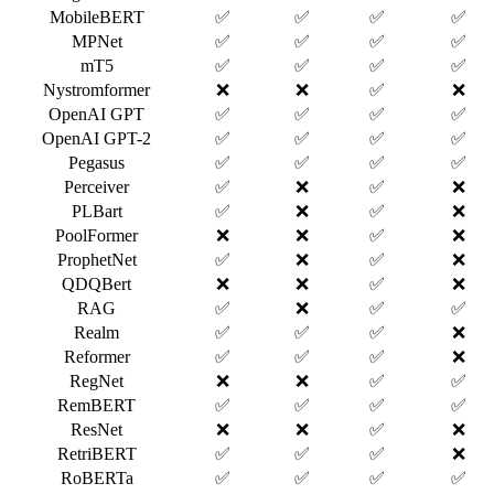
MobileBERT
✅
✅
✅
✅
MPNet
✅
✅
✅
✅
mT5
✅
✅
✅
✅
Nystromformer
❌
❌
✅
❌
OpenAI GPT
✅
✅
✅
✅
OpenAI GPT-2
✅
✅
✅
✅
Pegasus
✅
✅
✅
✅
Perceiver
✅
❌
✅
❌
PLBart
✅
❌
✅
❌
PoolFormer
❌
❌
✅
❌
ProphetNet
✅
❌
✅
❌
QDQBert
❌
❌
✅
❌
RAG
✅
❌
✅
✅
Realm
✅
✅
✅
❌
Reformer
✅
✅
✅
❌
RegNet
❌
❌
✅
✅
RemBERT
✅
✅
✅
✅
ResNet
❌
❌
✅
❌
RetriBERT
✅
✅
✅
❌
RoBERTa
✅
✅
✅
✅