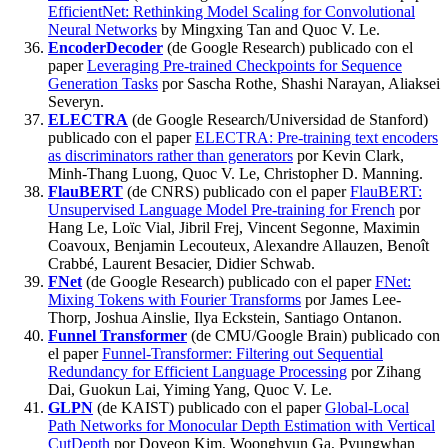
EfficientNet: Rethinking Model Scaling for Convolutional
Neural Networks
by Mingxing Tan and Quoc V. Le.
EncoderDecoder
(de Google Research) publicado con el
paper
Leveraging Pre-trained Checkpoints for Sequence
Generation Tasks
por Sascha Rothe, Shashi Narayan, Aliaksei
Severyn.
ELECTRA
(de Google Research/Universidad de Stanford)
publicado con el paper
ELECTRA: Pre-training text encoders
as discriminators rather than generators
por Kevin Clark,
Minh-Thang Luong, Quoc V. Le, Christopher D. Manning.
FlauBERT
(de CNRS) publicado con el paper
FlauBERT:
Unsupervised Language Model Pre-training for French
por
Hang Le, Loïc Vial, Jibril Frej, Vincent Segonne, Maximin
Coavoux, Benjamin Lecouteux, Alexandre Allauzen, Benoît
Crabbé, Laurent Besacier, Didier Schwab.
FNet
(de Google Research) publicado con el paper
FNet:
Mixing Tokens with Fourier Transforms
por James Lee-
Thorp, Joshua Ainslie, Ilya Eckstein, Santiago Ontanon.
Funnel Transformer
(de CMU/Google Brain) publicado con
el paper
Funnel-Transformer: Filtering out Sequential
Redundancy for Efficient Language Processing
por Zihang
Dai, Guokun Lai, Yiming Yang, Quoc V. Le.
GLPN
(de KAIST) publicado con el paper
Global-Local
Path Networks for Monocular Depth Estimation with Vertical
CutDepth
por Doyeon Kim, Woonghyun Ga, Pyungwhan