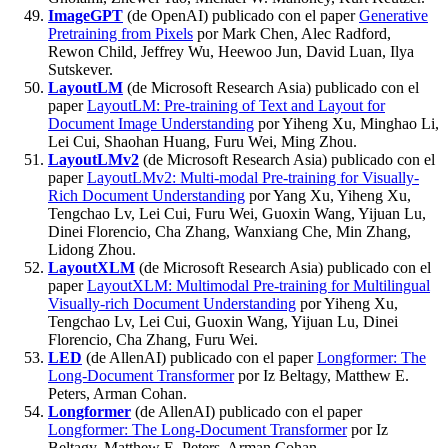
ImageGPT
(de OpenAI) publicado con el paper
Generative
Pretraining from Pixels
por Mark Chen, Alec Radford,
Rewon Child, Jeffrey Wu, Heewoo Jun, David Luan, Ilya
Sutskever.
LayoutLM
(de Microsoft Research Asia) publicado con el
paper
LayoutLM: Pre-training of Text and Layout for
Document Image Understanding
por Yiheng Xu, Minghao Li,
Lei Cui, Shaohan Huang, Furu Wei, Ming Zhou.
LayoutLMv2
(de Microsoft Research Asia) publicado con el
paper
LayoutLMv2: Multi-modal Pre-training for Visually-
Rich Document Understanding
por Yang Xu, Yiheng Xu,
Tengchao Lv, Lei Cui, Furu Wei, Guoxin Wang, Yijuan Lu,
Dinei Florencio, Cha Zhang, Wanxiang Che, Min Zhang,
Lidong Zhou.
LayoutXLM
(de Microsoft Research Asia) publicado con el
paper
LayoutXLM: Multimodal Pre-training for Multilingual
Visually-rich Document Understanding
por Yiheng Xu,
Tengchao Lv, Lei Cui, Guoxin Wang, Yijuan Lu, Dinei
Florencio, Cha Zhang, Furu Wei.
LED
(de AllenAI) publicado con el paper
Longformer: The
Long-Document Transformer
por Iz Beltagy, Matthew E.
Peters, Arman Cohan.
Longformer
(de AllenAI) publicado con el paper
Longformer: The Long-Document Transformer
por Iz
Beltagy, Matthew E. Peters, Arman Cohan.