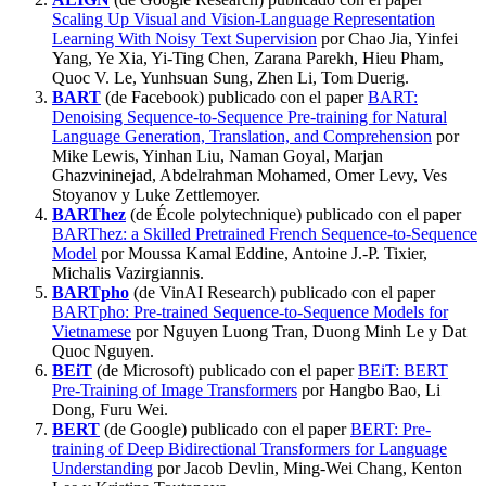
Scaling Up Visual and Vision-Language Representation
Learning With Noisy Text Supervision
por Chao Jia, Yinfei
Yang, Ye Xia, Yi-Ting Chen, Zarana Parekh, Hieu Pham,
Quoc V. Le, Yunhsuan Sung, Zhen Li, Tom Duerig.
BART
(de Facebook) publicado con el paper
BART:
Denoising Sequence-to-Sequence Pre-training for Natural
Language Generation, Translation, and Comprehension
por
Mike Lewis, Yinhan Liu, Naman Goyal, Marjan
Ghazvininejad, Abdelrahman Mohamed, Omer Levy, Ves
Stoyanov y Luke Zettlemoyer.
BARThez
(de École polytechnique) publicado con el paper
BARThez: a Skilled Pretrained French Sequence-to-Sequence
Model
por Moussa Kamal Eddine, Antoine J.-P. Tixier,
Michalis Vazirgiannis.
BARTpho
(de VinAI Research) publicado con el paper
BARTpho: Pre-trained Sequence-to-Sequence Models for
Vietnamese
por Nguyen Luong Tran, Duong Minh Le y Dat
Quoc Nguyen.
BEiT
(de Microsoft) publicado con el paper
BEiT: BERT
Pre-Training of Image Transformers
por Hangbo Bao, Li
Dong, Furu Wei.
BERT
(de Google) publicado con el paper
BERT: Pre-
training of Deep Bidirectional Transformers for Language
Understanding
por Jacob Devlin, Ming-Wei Chang, Kenton