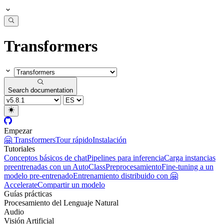
Transformers
Search documentation
Empezar
🤗 Transformers
Tour rápido
Instalación
Tutoriales
Conceptos básicos de chat
Pipelines para inferencia
Carga instancias
preentrenadas con un AutoClass
Preprocesamiento
Fine-tuning a un
modelo pre-entrenado
Entrenamiento distribuido con 🤗
Accelerate
Compartir un modelo
Guías prácticas
Procesamiento del Lenguaje Natural
Audio
Visión Artificial