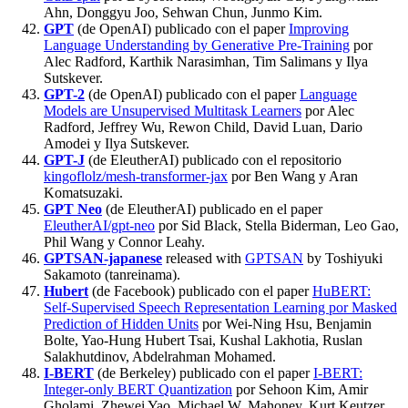
Ahn, Donggyu Joo, Sehwan Chun, Junmo Kim.
GPT
(de OpenAI) publicado con el paper
Improving
Language Understanding by Generative Pre-Training
por
Alec Radford, Karthik Narasimhan, Tim Salimans y Ilya
Sutskever.
GPT-2
(de OpenAI) publicado con el paper
Language
Models are Unsupervised Multitask Learners
por Alec
Radford, Jeffrey Wu, Rewon Child, David Luan, Dario
Amodei y Ilya Sutskever.
GPT-J
(de EleutherAI) publicado con el repositorio
kingoflolz/mesh-transformer-jax
por Ben Wang y Aran
Komatsuzaki.
GPT Neo
(de EleutherAI) publicado en el paper
EleutherAI/gpt-neo
por Sid Black, Stella Biderman, Leo Gao,
Phil Wang y Connor Leahy.
GPTSAN-japanese
released with
GPTSAN
by Toshiyuki
Sakamoto (tanreinama).
Hubert
(de Facebook) publicado con el paper
HuBERT:
Self-Supervised Speech Representation Learning por Masked
Prediction of Hidden Units
por Wei-Ning Hsu, Benjamin
Bolte, Yao-Hung Hubert Tsai, Kushal Lakhotia, Ruslan
Salakhutdinov, Abdelrahman Mohamed.
I-BERT
(de Berkeley) publicado con el paper
I-BERT:
Integer-only BERT Quantization
por Sehoon Kim, Amir
Gholami, Zhewei Yao, Michael W. Mahoney, Kurt Keutzer.