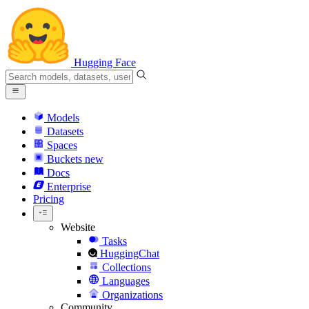
Hugging Face
Models
Datasets
Spaces
Buckets
new
Docs
Enterprise
Pricing
Website
Tasks
HuggingChat
Collections
Languages
Organizations
Community