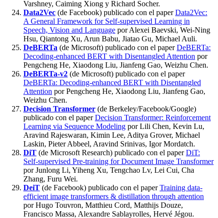
Varshney, Caiming Xiong y Richard Socher.
Data2Vec
(de Facebook) publicado con el paper
Data2Vec:
A General Framework for Self-supervised Learning in
Speech, Vision and Language
por Alexei Baevski, Wei-Ning
Hsu, Qiantong Xu, Arun Babu, Jiatao Gu, Michael Auli.
DeBERTa
(de Microsoft) publicado con el paper
DeBERTa:
Decoding-enhanced BERT with Disentangled Attention
por
Pengcheng He, Xiaodong Liu, Jianfeng Gao, Weizhu Chen.
DeBERTa-v2
(de Microsoft) publicado con el paper
DeBERTa: Decoding-enhanced BERT with Disentangled
Attention
por Pengcheng He, Xiaodong Liu, Jianfeng Gao,
Weizhu Chen.
Decision Transformer
(de Berkeley/Facebook/Google)
publicado con el paper
Decision Transformer: Reinforcement
Learning via Sequence Modeling
por Lili Chen, Kevin Lu,
Aravind Rajeswaran, Kimin Lee, Aditya Grover, Michael
Laskin, Pieter Abbeel, Aravind Srinivas, Igor Mordatch.
DiT
(de Microsoft Research) publicado con el paper
DiT:
Self-supervised Pre-training for Document Image Transformer
por Junlong Li, Yiheng Xu, Tengchao Lv, Lei Cui, Cha
Zhang, Furu Wei.
DeiT
(de Facebook) publicado con el paper
Training data-
efficient image transformers & distillation through attention
por Hugo Touvron, Matthieu Cord, Matthijs Douze,
Francisco Massa, Alexandre Sablayrolles, Hervé Jégou.