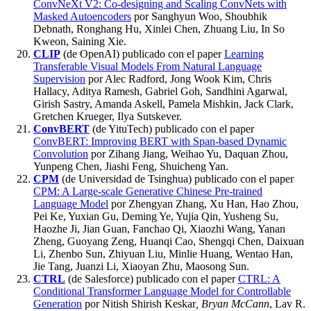
ConvNeXt V2: Co-designing and Scaling ConvNets with
Masked Autoencoders
por Sanghyun Woo, Shoubhik
Debnath, Ronghang Hu, Xinlei Chen, Zhuang Liu, In So
Kweon, Saining Xie.
CLIP
(de OpenAI) publicado con el paper
Learning
Transferable Visual Models From Natural Language
Supervision
por Alec Radford, Jong Wook Kim, Chris
Hallacy, Aditya Ramesh, Gabriel Goh, Sandhini Agarwal,
Girish Sastry, Amanda Askell, Pamela Mishkin, Jack Clark,
Gretchen Krueger, Ilya Sutskever.
ConvBERT
(de YituTech) publicado con el paper
ConvBERT: Improving BERT with Span-based Dynamic
Convolution
por Zihang Jiang, Weihao Yu, Daquan Zhou,
Yunpeng Chen, Jiashi Feng, Shuicheng Yan.
CPM
(de Universidad de Tsinghua) publicado con el paper
CPM: A Large-scale Generative Chinese Pre-trained
Language Model
por Zhengyan Zhang, Xu Han, Hao Zhou,
Pei Ke, Yuxian Gu, Deming Ye, Yujia Qin, Yusheng Su,
Haozhe Ji, Jian Guan, Fanchao Qi, Xiaozhi Wang, Yanan
Zheng, Guoyang Zeng, Huanqi Cao, Shengqi Chen, Daixuan
Li, Zhenbo Sun, Zhiyuan Liu, Minlie Huang, Wentao Han,
Jie Tang, Juanzi Li, Xiaoyan Zhu, Maosong Sun.
CTRL
(de Salesforce) publicado con el paper
CTRL: A
Conditional Transformer Language Model for Controllable
Generation
por Nitish Shirish Keskar
, Bryan McCann
, Lav R.