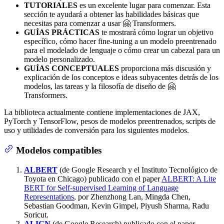
TUTORIALES
es un excelente lugar para comenzar. Esta
sección te ayudará a obtener las habilidades básicas que
necesitas para comenzar a usar 🤗 Transformers.
GUÍAS PRÁCTICAS
te mostrará cómo lograr un objetivo
específico, cómo hacer fine-tuning a un modelo preentrenado
para el modelado de lenguaje o cómo crear un cabezal para un
modelo personalizado.
GUÍAS CONCEPTUALES
proporciona más discusión y
explicación de los conceptos e ideas subyacentes detrás de los
modelos, las tareas y la filosofía de diseño de 🤗
Transformers.
La biblioteca actualmente contiene implementaciones de JAX,
PyTorch y TensorFlow, pesos de modelos preentrenados, scripts de
uso y utilidades de conversión para los siguientes modelos.
Modelos compatibles
ALBERT
(de Google Research y el Instituto Tecnológico de
Toyota en Chicago) publicado con el paper
ALBERT: A Lite
BERT for Self-supervised Learning of Language
Representations
, por Zhenzhong Lan, Mingda Chen,
Sebastian Goodman, Kevin Gimpel, Piyush Sharma, Radu
Soricut.
ALIGN
(de Google Research) publicado con el paper