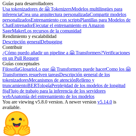
Guías para desarrolladores
Usa tokenizadores de 🤗 Tokenizers
Modelos multilingües para
inferencia
Crea una arquitectura personalizada
Compartir modelos
personalizados
Entrenamiento con scripts
Plantillas para Modelos de
Chat
Entrenador
Ejecutar el entrenamiento en Amazon
SageMaker
Los recursos de la comunidad
Rendimiento y escalabilidad
Descripción general
Debugging
Contribuir
¿Cómo puedo añadir un pipeline a 🤗 Transformers?
Verificaciones
en un Pull Request
Guías conceptuales
Filosofía
Glosario
Lo que 🤗 Transformers puede hacer
Como los 🤗
Transformers resuelven tareas
Descripción general de los
tokenizadores
Mecanismos de atención
Relleno y
truncamiento
BERTología
Perplejidad de los modelos de longitud
fija
Flujo de trabajo para la inferencia de los servidores
web
Anatomía del entrenamiento de los modelos
You are viewing v5.8.0 version.
A newer version
v5.14.0
is
available.