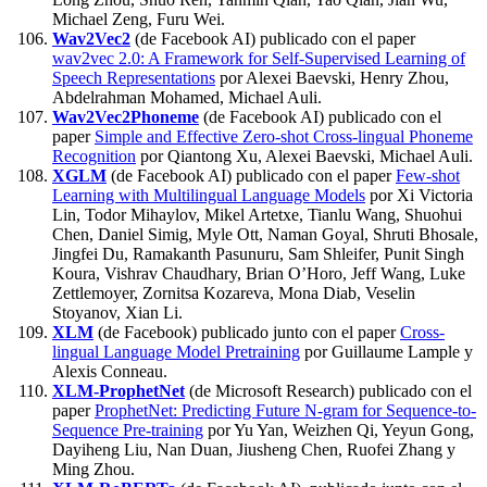
Michael Zeng, Furu Wei.
Wav2Vec2
(de Facebook AI) publicado con el paper
wav2vec 2.0: A Framework for Self-Supervised Learning of
Speech Representations
por Alexei Baevski, Henry Zhou,
Abdelrahman Mohamed, Michael Auli.
Wav2Vec2Phoneme
(de Facebook AI) publicado con el
paper
Simple and Effective Zero-shot Cross-lingual Phoneme
Recognition
por Qiantong Xu, Alexei Baevski, Michael Auli.
XGLM
(de Facebook AI) publicado con el paper
Few-shot
Learning with Multilingual Language Models
por Xi Victoria
Lin, Todor Mihaylov, Mikel Artetxe, Tianlu Wang, Shuohui
Chen, Daniel Simig, Myle Ott, Naman Goyal, Shruti Bhosale,
Jingfei Du, Ramakanth Pasunuru, Sam Shleifer, Punit Singh
Koura, Vishrav Chaudhary, Brian O’Horo, Jeff Wang, Luke
Zettlemoyer, Zornitsa Kozareva, Mona Diab, Veselin
Stoyanov, Xian Li.
XLM
(de Facebook) publicado junto con el paper
Cross-
lingual Language Model Pretraining
por Guillaume Lample y
Alexis Conneau.
XLM-ProphetNet
(de Microsoft Research) publicado con el
paper
ProphetNet: Predicting Future N-gram for Sequence-to-
Sequence Pre-training
por Yu Yan, Weizhen Qi, Yeyun Gong,
Dayiheng Liu, Nan Duan, Jiusheng Chen, Ruofei Zhang y
Ming Zhou.