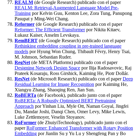
REALM
(de Google Research) publicado con el paper
REALM: Retrieval-Augmented Language Model Pre-
Training
por Kelvin Guu, Kenton Lee, Zora Tung, Panupong
Pasupat y Ming-Wei Chang.
Reformer
(de Google Research) publicado con el paper
Reformer: The Efficient Transformer
por Nikita Kitaev,
Łukasz Kaiser, Anselm Levskaya.
RemBERT
(de Google Research) publicado con el paper
Rethinking embedding coupling in pre-trained language
models
por Hyung Won Chung, Thibault Févry, Henry Tsai,
M. Johnson, Sebastian Ruder.
RegNet
(de META Platforms) publicado con el paper
Designing Network Design Space
por Ilija Radosavovic, Raj
Prateek Kosaraju, Ross Girshick, Kaiming He, Piotr Dollár.
ResNet
(de Microsoft Research) publicado con el paper
Deep
Residual Learning for Image Recognition
por Kaiming He,
Xiangyu Zhang, Shaoqing Ren, Jian Sun.
RoBERTa
(de Facebook), publicado junto con el paper
RoBERTa: A Robustly Optimized BERT Pretraining
Approach
por Yinhan Liu, Myle Ott, Naman Goyal, Jingfei
Du, Mandar Joshi, Danqi Chen, Omer Levy, Mike Lewis,
Luke Zettlemoyer, Veselin Stoyanov.
RoFormer
(de ZhuiyiTechnology), publicado junto con el
paper
RoFormer: Enhanced Transformer with Rotary Position
Embedding
por Jianlin Su y Yu Lu y Shengfeng Pan y Bo