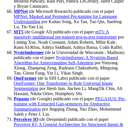
Mostofa Patwary, Raul Puri, Patrick LeGresley, Jared Casper
y Bryan Catanzaro.
MPNet
(de Microsoft Research) publicado con el paper
MPNet: Masked and Permuted Pre-training for Language
Understanding
por Kaitao Song, Xu Tan, Tao Qin, Jianfeng
Lu, Tie-Yan Liu.
MT5
(de Google AI) publicado con el paper
mT5: A
massively multilingual pre-trained text-to-text transformer
por
Linting Xue, Noah Constant, Adam Roberts, Mihir Kale,
Rami Al-Rfou, Aditya Siddhant, Aditya Barua, Colin Raffel.
Nyströmformer
(de la Universidad de Wisconsin - Madison)
publicado con el paper
Nyströmformer: A Nyström-Based
Algorithm for Approximating Self-Attention
por Yunyang
Xiong, Zhanpeng Zeng, Rudrasis Chakraborty, Mingxing
Tan, Glenn Fung, Yin Li, Vikas Singh.
OneFormer
(de la SHI Labs) publicado con el paper
OneFormer: One Transformer to Rule Universal Image
Segmentation
por Jitesh Jain, Jiachen Li, MangTik Chiu, Ali
Hassani, Nikita Orlov, Humphrey Shi.
Pegasus
(de Google) publicado con el paper
PEGASUS: Pre-
training with Extracted Gap-sentences for Abstractive
Summarization
por Jingqing Zhang, Yao Zhao, Mohammad
Saleh y Peter J. Liu.
Perceiver IO
(de Deepmind) publicado con el paper
Perceiver IO: A General Architecture for Structured Inputs &