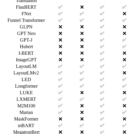
Translation
FlauBERT
✅
❌
✅
✅
FNet
✅
✅
✅
❌
Funnel Transformer
✅
✅
✅
✅
GLPN
❌
❌
✅
❌
GPT Neo
❌
❌
✅
❌
GPT-J
❌
❌
✅
✅
Hubert
❌
❌
✅
✅
I-BERT
❌
❌
✅
❌
ImageGPT
❌
❌
✅
❌
LayoutLM
✅
✅
✅
✅
LayoutLMv2
✅
✅
✅
❌
LED
✅
✅
✅
✅
Longformer
✅
✅
✅
✅
LUKE
✅
❌
✅
❌
LXMERT
✅
✅
✅
✅
M2M100
✅
❌
✅
❌
Marian
✅
❌
✅
✅
MaskFormer
❌
❌
✅
❌
mBART
✅
✅
✅
✅
MegatronBert
❌
❌
✅
❌