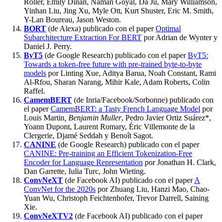
Roller, Emily Dinan, Naman Goyal, Da Ju, Mary Williamson,
Yinhan Liu, Jing Xu, Myle Ott, Kurt Shuster, Eric M. Smith,
Y-Lan Boureau, Jason Weston.
BORT
(de Alexa) publicado con el paper
Optimal
Subarchitecture Extraction For BERT
por Adrian de Wynter y
Daniel J. Perry.
ByT5
(de Google Research) publicado con el paper
ByT5:
Towards a token-free future with pre-trained byte-to-byte
models
por Linting Xue, Aditya Barua, Noah Constant, Rami
Al-Rfou, Sharan Narang, Mihir Kale, Adam Roberts, Colin
Raffel.
CamemBERT
(de Inria/Facebook/Sorbonne) publicado con
el paper
CamemBERT: a Tasty French Language Model
por
Louis Martin
, Benjamin Muller
, Pedro Javier Ortiz Suárez*,
Yoann Dupont, Laurent Romary, Éric Villemonte de la
Clergerie, Djamé Seddah y Benoît Sagot.
CANINE
(de Google Research) publicado con el paper
CANINE: Pre-training an Efficient Tokenization-Free
Encoder for Language Representation
por Jonathan H. Clark,
Dan Garrette, Iulia Turc, John Wieting.
ConvNeXT
(de Facebook AI) publicado con el paper
A
ConvNet for the 2020s
por Zhuang Liu, Hanzi Mao, Chao-
Yuan Wu, Christoph Feichtenhofer, Trevor Darrell, Saining
Xie.
ConvNeXTV2
(de Facebook AI) publicado con el paper