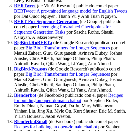
Lee y Kristina Toutanova.
BERTweet
(de VinAI Research) publicado con el paper
BERTweet: A pre-trained language model for English Tweets
por Dat Quoc Nguyen, Thanh Vu y Anh Tuan Nguyen.
BERT For Sequence Generation
(de Google) publicado
con el paper
Leveraging Pre-trained Checkpoints for
Sequence Generation Tasks
por Sascha Rothe, Shashi
Narayan, Aliaksei Severyn.
BigBird-RoBERTa
(de Google Research) publicado con el
paper
Big Bird: Transformers for Longer Sequences
por
Manzil Zaheer, Guru Guruganesh, Avinava Dubey, Joshua
Ainslie, Chris Alberti, Santiago Ontanon, Philip Pham,
Anirudh Ravula, Qifan Wang, Li Yang, Amr Ahmed.
BigBird-Pegasus
(de Google Research) publicado con el
paper
Big Bird: Transformers for Longer Sequences
por
Manzil Zaheer, Guru Guruganesh, Avinava Dubey, Joshua
Ainslie, Chris Alberti, Santiago Ontanon, Philip Pham,
Anirudh Ravula, Qifan Wang, Li Yang, Amr Ahmed.
Blenderbot
(de Facebook) publicado con el paper
Recipes
for building an open-domain chatbot
por Stephen Roller,
Emily Dinan, Naman Goyal, Da Ju, Mary Williamson,
Yinhan Liu, Jing Xu, Myle Ott, Kurt Shuster, Eric M. Smith,
Y-Lan Boureau, Jason Weston.
BlenderbotSmall
(de Facebook) publicado con el paper
Recipes for building an open-domain chatbot
por Stephen