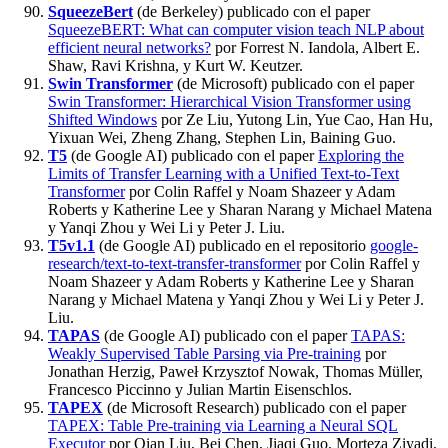
SqueezeBert
(de Berkeley) publicado con el paper
SqueezeBERT: What can computer vision teach NLP about
efficient neural networks?
por Forrest N. Iandola, Albert E.
Shaw, Ravi Krishna, y Kurt W. Keutzer.
Swin Transformer
(de Microsoft) publicado con el paper
Swin Transformer: Hierarchical Vision Transformer using
Shifted Windows
por Ze Liu, Yutong Lin, Yue Cao, Han Hu,
Yixuan Wei, Zheng Zhang, Stephen Lin, Baining Guo.
T5
(de Google AI) publicado con el paper
Exploring the
Limits of Transfer Learning with a Unified Text-to-Text
Transformer
por Colin Raffel y Noam Shazeer y Adam
Roberts y Katherine Lee y Sharan Narang y Michael Matena
y Yanqi Zhou y Wei Li y Peter J. Liu.
T5v1.1
(de Google AI) publicado en el repositorio
google-
research/text-to-text-transfer-transformer
por Colin Raffel y
Noam Shazeer y Adam Roberts y Katherine Lee y Sharan
Narang y Michael Matena y Yanqi Zhou y Wei Li y Peter J.
Liu.
TAPAS
(de Google AI) publicado con el paper
TAPAS:
Weakly Supervised Table Parsing via Pre-training
por
Jonathan Herzig, Paweł Krzysztof Nowak, Thomas Müller,
Francesco Piccinno y Julian Martin Eisenschlos.
TAPEX
(de Microsoft Research) publicado con el paper
TAPEX: Table Pre-training via Learning a Neural SQL
Executor
por Qian Liu, Bei Chen, Jiaqi Guo, Morteza Ziyadi,