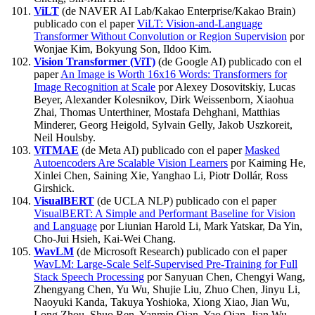
ViLT
(de NAVER AI Lab/Kakao Enterprise/Kakao Brain)
publicado con el paper
ViLT: Vision-and-Language
Transformer Without Convolution or Region Supervision
por
Wonjae Kim, Bokyung Son, Ildoo Kim.
Vision Transformer (ViT)
(de Google AI) publicado con el
paper
An Image is Worth 16x16 Words: Transformers for
Image Recognition at Scale
por Alexey Dosovitskiy, Lucas
Beyer, Alexander Kolesnikov, Dirk Weissenborn, Xiaohua
Zhai, Thomas Unterthiner, Mostafa Dehghani, Matthias
Minderer, Georg Heigold, Sylvain Gelly, Jakob Uszkoreit,
Neil Houlsby.
ViTMAE
(de Meta AI) publicado con el paper
Masked
Autoencoders Are Scalable Vision Learners
por Kaiming He,
Xinlei Chen, Saining Xie, Yanghao Li, Piotr Dollár, Ross
Girshick.
VisualBERT
(de UCLA NLP) publicado con el paper
VisualBERT: A Simple and Performant Baseline for Vision
and Language
por Liunian Harold Li, Mark Yatskar, Da Yin,
Cho-Jui Hsieh, Kai-Wei Chang.
WavLM
(de Microsoft Research) publicado con el paper
WavLM: Large-Scale Self-Supervised Pre-Training for Full
Stack Speech Processing
por Sanyuan Chen, Chengyi Wang,
Zhengyang Chen, Yu Wu, Shujie Liu, Zhuo Chen, Jinyu Li,
Naoyuki Kanda, Takuya Yoshioka, Xiong Xiao, Jian Wu,
Long Zhou, Shuo Ren, Yanmin Qian, Yao Qian, Jian Wu,