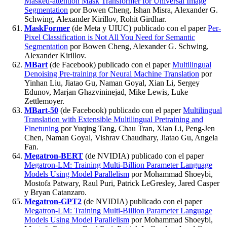
Masked-attention Mask Transformer for Universal Image
Segmentation
por Bowen Cheng, Ishan Misra, Alexander G.
Schwing, Alexander Kirillov, Rohit Girdhar.
MaskFormer
(de Meta y UIUC) publicado con el paper
Per-
Pixel Classification is Not All You Need for Semantic
Segmentation
por Bowen Cheng, Alexander G. Schwing,
Alexander Kirillov.
MBart
(de Facebook) publicado con el paper
Multilingual
Denoising Pre-training for Neural Machine Translation
por
Yinhan Liu, Jiatao Gu, Naman Goyal, Xian Li, Sergey
Edunov, Marjan Ghazvininejad, Mike Lewis, Luke
Zettlemoyer.
MBart-50
(de Facebook) publicado con el paper
Multilingual
Translation with Extensible Multilingual Pretraining and
Finetuning
por Yuqing Tang, Chau Tran, Xian Li, Peng-Jen
Chen, Naman Goyal, Vishrav Chaudhary, Jiatao Gu, Angela
Fan.
Megatron-BERT
(de NVIDIA) publicado con el paper
Megatron-LM: Training Multi-Billion Parameter Language
Models Using Model Parallelism
por Mohammad Shoeybi,
Mostofa Patwary, Raul Puri, Patrick LeGresley, Jared Casper
y Bryan Catanzaro.
Megatron-GPT2
(de NVIDIA) publicado con el paper
Megatron-LM: Training Multi-Billion Parameter Language
Models Using Model Parallelism
por Mohammad Shoeybi,