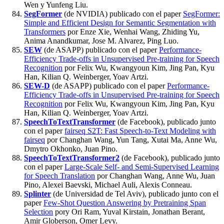
Wen y Yunfeng Liu.
SegFormer
(de NVIDIA) publicado con el paper
SegFormer:
Simple and Efficient Design for Semantic Segmentation with
Transformers
por Enze Xie, Wenhai Wang, Zhiding Yu,
Anima Anandkumar, Jose M. Alvarez, Ping Luo.
SEW
(de ASAPP) publicado con el paper
Performance-
Efficiency Trade-offs in Unsupervised Pre-training for Speech
Recognition
por Felix Wu, Kwangyoun Kim, Jing Pan, Kyu
Han, Kilian Q. Weinberger, Yoav Artzi.
SEW-D
(de ASAPP) publicado con el paper
Performance-
Efficiency Trade-offs in Unsupervised Pre-training for Speech
Recognition
por Felix Wu, Kwangyoun Kim, Jing Pan, Kyu
Han, Kilian Q. Weinberger, Yoav Artzi.
SpeechToTextTransformer
(de Facebook), publicado junto
con el paper
fairseq S2T: Fast Speech-to-Text Modeling with
fairseq
por Changhan Wang, Yun Tang, Xutai Ma, Anne Wu,
Dmytro Okhonko, Juan Pino.
SpeechToTextTransformer2
(de Facebook), publicado junto
con el paper
Large-Scale Self- and Semi-Supervised Learning
for Speech Translation
por Changhan Wang, Anne Wu, Juan
Pino, Alexei Baevski, Michael Auli, Alexis Conneau.
Splinter
(de Universidad de Tel Aviv), publicado junto con el
paper
Few-Shot Question Answering by Pretraining Span
Selection
pory Ori Ram, Yuval Kirstain, Jonathan Berant,
Amir Globerson, Omer Levy.