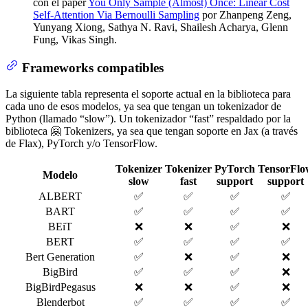
con el paper
You Only Sample (Almost) Once: Linear Cost
Self-Attention Via Bernoulli Sampling
por Zhanpeng Zeng,
Yunyang Xiong, Sathya N. Ravi, Shailesh Acharya, Glenn
Fung, Vikas Singh.
Frameworks compatibles
La siguiente tabla representa el soporte actual en la biblioteca para
cada uno de esos modelos, ya sea que tengan un tokenizador de
Python (llamado “slow”). Un tokenizador “fast” respaldado por la
biblioteca 🤗 Tokenizers, ya sea que tengan soporte en Jax (a través
de Flax), PyTorch y/o TensorFlow.
Tokenizer
Tokenizer
PyTorch
TensorFlo
Modelo
slow
fast
support
support
ALBERT
✅
✅
✅
✅
BART
✅
✅
✅
✅
BEiT
❌
❌
✅
❌
BERT
✅
✅
✅
✅
Bert Generation
✅
❌
✅
❌
BigBird
✅
✅
✅
❌
BigBirdPegasus
❌
❌
✅
❌
Blenderbot
✅
✅
✅
✅