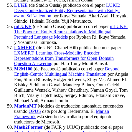
LUKE
(de Studio Ousia) publicado con el paper
LUKE:
Deep Contextualized Entity Representations with Entity-
aware Self-attention
por Ikuya Yamada, Akari Asai, Hiroyuki
Shindo, Hideaki Takeda, Yuji Matsumoto.
mLUKE
(de Studio Ousia) publicado con el paper
mLUKE:
The Power of Entity Representations in Multilingual
Pretrained Language Models
por Ryokan Ri, Ikuya Yamada,
y Yoshimasa Tsuruoka.
LXMERT
(de UNC Chapel Hill) publicado con el paper
LXMERT: Learning Cross-Modality Encoder
Representations from Transformers for Open-Domain
Question Answering
por Hao Tan y Mohit Bansal.
M2M100
(de Facebook) publicado con el paper
Beyond
English-Centric Multilingual Machine Translation
por Angela
Fan, Shruti Bhosale, Holger Schwenk, Zhiyi Ma, Ahmed El-
Kishky, Siddharth Goyal, Mandeep Baines, Onur Celebi,
Guillaume Wenzek, Vishrav Chaudhary, Naman Goyal, Tom
Birch, Vitaliy Liptchinsky, Sergey Edunov, Edouard Grave,
Michael Auli, Armand Joulin.
MarianMT
Modelos de traducción automática entrenados
usando
OPUS
data por Jörg Tiedemann. El
Marian
Framework
está siendo desarrollado por el equipo de
traductores de Microsoft.
Mask2Former
(de FAIR y UIUC) publicado con el paper