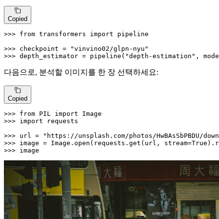
Copied
>>> 
from
 transformers 
import
 pipeline

>>> 
checkpoint = 
"vinvino02/glpn-nyu"
>>> 
depth_estimator = pipeline(
"depth-estimation"
, mode
다음으로, 분석할 이미지를 한 장 선택하세요:
Copied
>>> 
from
 PIL 
import
>>> 
import
 requests

>>> 
url = 
"https://unsplash.com/photos/HwBAsSbPBDU/down
>>> 
image = Image.
open
(requests.get(url, stream=
True
>>> 
image