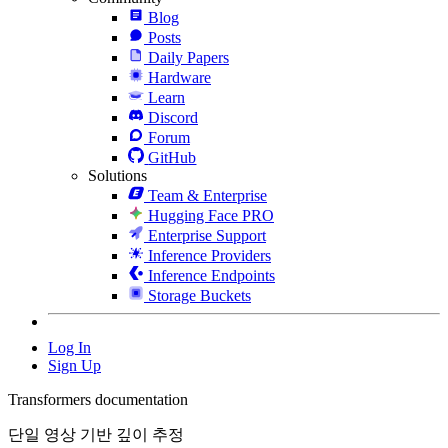
Blog
Posts
Daily Papers
Hardware
Learn
Discord
Forum
GitHub
Solutions
Team & Enterprise
Hugging Face PRO
Enterprise Support
Inference Providers
Inference Endpoints
Storage Buckets
Log In
Sign Up
Transformers documentation
단일 영상 기반 깊이 추정