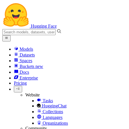
Hugging Face
Models
Datasets
Spaces
Buckets
new
Docs
Enterprise
Pricing
Website
Tasks
HuggingChat
Collections
Languages
Organizations
Community