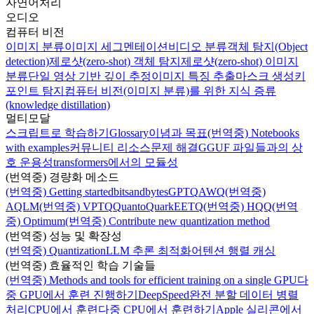
자연어처리
오디오
컴퓨터 비전
이미지 분류
이미지 세그멘테이션
비디오 분류
객체 탐지(Object
detection)
제로샷(zero-shot) 객체 탐지
제로샷(zero-shot) 이미지
분류
단일 영상 기반 깊이 추정
이미지 특징 추출
마스크 생성
키
포인트 탐지
컴퓨터 비전(이미지 분류)를 위한 지식 증류
(knowledge distillation)
멀티모달
스크립트로 학습하기
Glossary
이념과 목표
(번역중) Notebooks
with examples
커뮤니티 리소스
문제 해결
GGUF 파일들과의 상
호 운용성
transformers에서의 모듈성
(번역중) 경량화 메소드
(번역중) Getting started
bitsandbytes
GPTQ
AWQ
(번역중)
AQLM
(번역중) VPTQ
Quanto
Quark
EETQ
(번역중) HQQ
(번역
중) Optimum
(번역중) Contribute new quantization method
(번역중) 성능 및 확장성
(번역중) Quantization
LLM 추론 최적화
어텐션 행렬 캐싱
(번역중) 효율적인 학습 기술들
(번역중) Methods and tools for efficient training on a single GPU
다
중 GPU에서 훈련 진행하기
DeepSpeed
완전 분할 데이터 병렬
처리
CPU에서 훈련
다중 CPU에서 훈련하기
Apple 실리콘에서