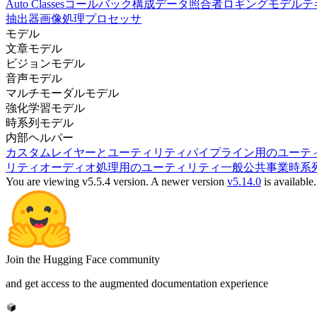
Auto Classes
コールバック
構成
データ照合者
ロギング
モデル
テ
抽出器
画像処理プロセッサ
モデル
文章モデル
ビジョンモデル
音声モデル
マルチモーダルモデル
強化学習モデル
時系列モデル
内部ヘルパー
カスタムレイヤーとユーティリティ
パイプライン用のユーテ
リティ
オーディオ処理用のユーティリティ
一般公共事業
時系
You are viewing v5.5.4 version.
A newer version
v5.14.0
is available.
Join the Hugging Face community
and get access to the augmented documentation experience