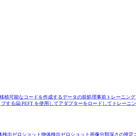
使用して移植可能なコードを作成する
データの前処理
事前トレーニング
アップする
🤗 PEFT を使用してアダプターをロードしてトレーニ
体検出
ゼロショット物体検出
ゼロショット画像分類
深さの推定