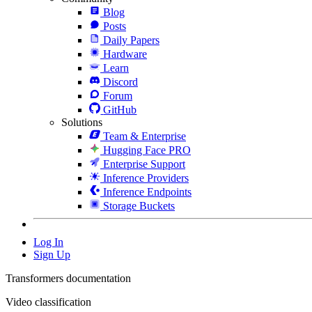
Blog
Posts
Daily Papers
Hardware
Learn
Discord
Forum
GitHub
Solutions
Team & Enterprise
Hugging Face PRO
Enterprise Support
Inference Providers
Inference Endpoints
Storage Buckets
Log In
Sign Up
Transformers documentation
Video classification