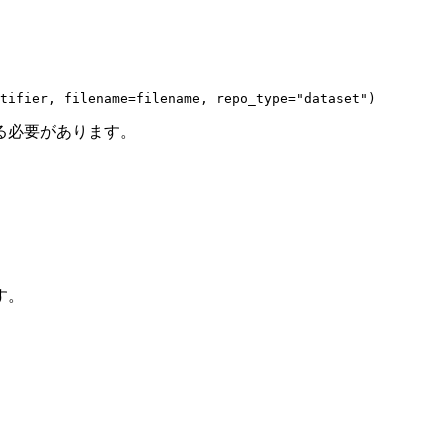
tifier, filename=filename, repo_type=
"dataset"
)
る必要があります。
す。