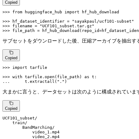
Copied
>>> 
from
 huggingface_hub 
import
 hf_hub_download

>>> 
hf_dataset_identifier = 
"sayakpaul/ucf101-subset"
>>> 
filename = 
"UCF101_subset.tar.gz"
>>> 
file_path = hf_hub_download(repo_id=hf_dataset_iden
サブセットをダウンロードした後、圧縮アーカイブを抽出す
Copied
>>> 
import
 tarfile

>>> 
with
 tarfile.
open
(file_path) 
as
... 
     t.extractall(
"."
)
大まかに言うと、データセットは次のように構成されていま
Copied
UCF101_subset/

    train/

        BandMarching/

            video_1.mp4

            video_2.mp4
