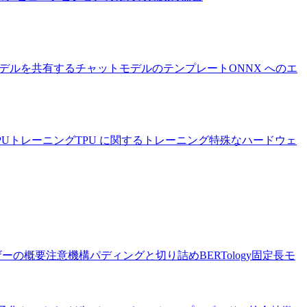
デルを共有する
チャットモデルのテンプレート
ONNX へのエ
PUトレーニング
TPU に関するトレーニング
特殊なハードウェ
ザーの概要
注意機構
パディングと切り詰め
BERTology
固定長モ