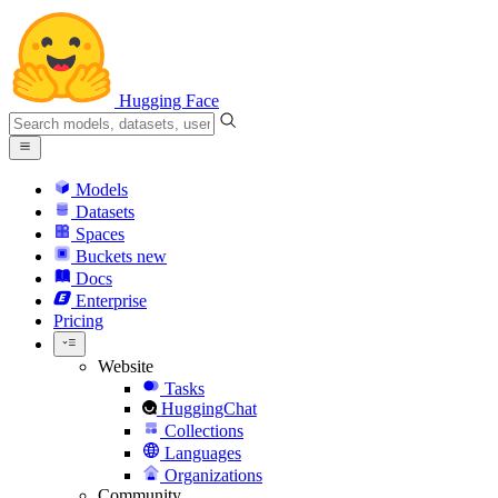
Hugging Face
Models
Datasets
Spaces
Buckets
new
Docs
Enterprise
Pricing
Website
Tasks
HuggingChat
Collections
Languages
Organizations
Community