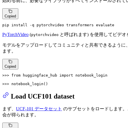
始める前に、必要なライブラリがすべてインストールされて
Copied
pip install -q pytorchvideo transformers evaluate
PyTorchVideo
(
と呼ばれます) を使用してビデ
pytorchvideo
モデルをアップロードしてコミュニティと共有できるように、H
ます。
Copied
>>> 
from
 huggingface_hub 
import
 notebook_login

>>> 
notebook_login()
Load UCF101 dataset
まず、
UCF-101 データセット
のサブセットをロードします。
会が得られます。