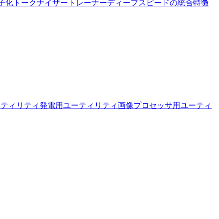
子化
トークナイザー
トレーナー
ディープスピードの統合
特徴
ーティリティ
発電用ユーティリティ
画像プロセッサ用ユーティ