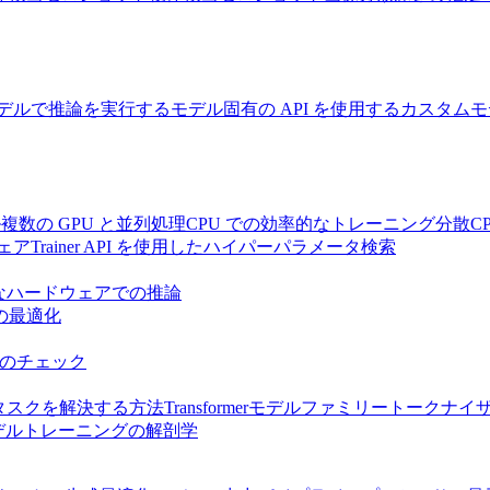
デルで推論を実行する
モデル固有の API を使用する
カスタムモ
ル
複数の GPU と並列処理
CPU での効率的なトレーニング
分散C
ェア
Trainer API を使用したハイパーパラメータ検索
なハードウェアでの推論
推論の最適化
のチェック
ersがタスクを解決する方法
Transformerモデルファミリー
トークナイ
デルトレーニングの解剖学