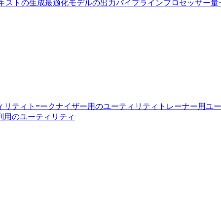
キストの生成
最適化
モデルの出力
パイプライン
プロセッサー
量
ィリティ
ト=ークナイザー用のユーティリティ
トレーナー用ユ
列用のユーティリティ