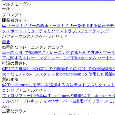
マルチモーダル
世代
プロンプト
開発者ガイド
🤗 トークナイザーの高速トークナイザーを使用する
多言語モ
クスポート
コミュニティリソース
トラブルシューティング
パフォーマンスとスケーラビリティ
概要
効率的なトレーニングテクニック
単一の GPU で効率的にトレーニングするための方法とツー
アに関するトレーニング
トレーニング用のカスタム ハードウ
推論の最適化
CPUでの推論
1 つの GPU での推論
多くの GPU での推論
特殊
大きなモデルのインスタンス化
torch.compile()を使用した
貢献する
🤗 Transformersにモデルを追加する方法
テスト
プルリクエスト
コンセプチュアルガイド
フィロソフィー
用語集
🤗 Transformersの機能
🤗 Transform
デルのパープレキシティ
Webサーバー推論用パイプライン
モ
API
主要なクラス