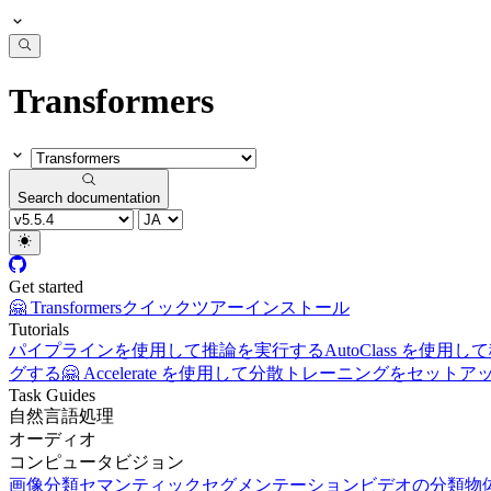
Transformers
Search documentation
Get started
🤗 Transformers
クイックツアー
インストール
Tutorials
パイプラインを使用して推論を実行する
AutoClass を
グする
🤗 Accelerate を使用して分散トレーニングをセット
Task Guides
自然言語処理
オーディオ
コンピュータビジョン
画像分類
セマンティックセグメンテーション
ビデオの分類
物