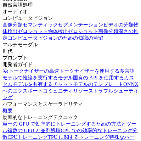
自然言語処理
オーディオ
コンピュータビジョン
画像分類
セマンティックセグメンテーション
ビデオの分類
物
体検出
ゼロショット物体検出
ゼロショット画像分類
深さの推
定
コンピュータビジョンのための知識の蒸留
マルチモーダル
世代
プロンプト
開発者ガイド
🤗 トークナイザーの高速トークナイザーを使用する
多言語
モデルで推論を実行する
モデル固有の API を使用する
カス
タムモデルを共有する
チャットモデルのテンプレート
ONNX
へのエクスポート
コミュニティリソース
トラブルシューティ
ング
パフォーマンスとスケーラビリティ
概要
効率的なトレーニングテクニック
単一の GPU で効率的にトレーニングするための方法とツー
ル
複数の GPU と並列処理
CPU での効率的なトレーニング
分
散CPUトレーニング
TPU に関するトレーニング
特殊なハー