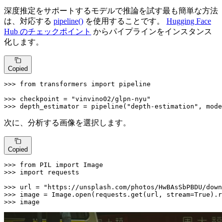
深度推定をサポートするモデルで推論を試す最も簡単な方法
は、対応する
pipeline()
を使用することです。
Hugging Face
Hub のチェックポイント
からパイプラインをインスタンス
化します。
Copied
>>> 
from
 transformers 
import
 pipeline

>>> 
checkpoint = 
"vinvino02/glpn-nyu"
>>> 
depth_estimator = pipeline(
"depth-estimation"
, mode
次に、分析する画像を選択します。
Copied
>>> 
from
 PIL 
import
>>> 
import
 requests

>>> 
url = 
"https://unsplash.com/photos/HwBAsSbPBDU/down
>>> 
image = Image.
open
(requests.get(url, stream=
True
>>> 
image