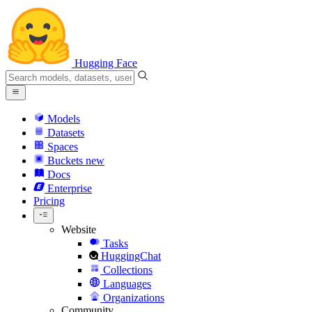
Hugging Face
Models
Datasets
Spaces
Buckets
new
Docs
Enterprise
Pricing
Website
Tasks
HuggingChat
Collections
Languages
Organizations
Community