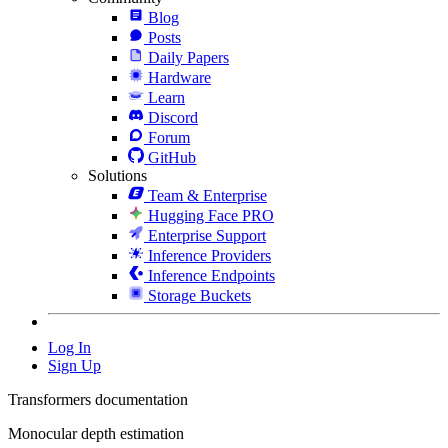
Blog
Posts
Daily Papers
Hardware
Learn
Discord
Forum
GitHub
Solutions
Team & Enterprise
Hugging Face PRO
Enterprise Support
Inference Providers
Inference Endpoints
Storage Buckets
Log In
Sign Up
Transformers documentation
Monocular depth estimation