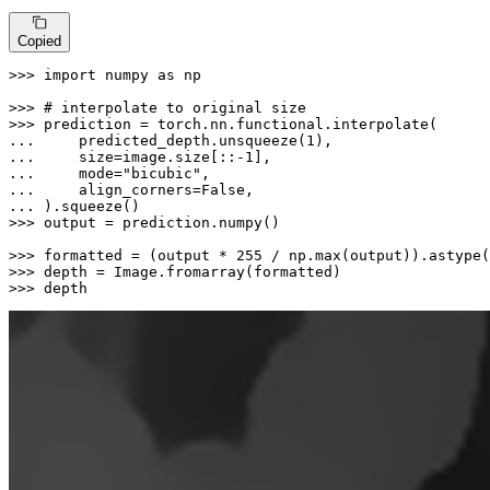
Copied
>>> 
import
 numpy 
as
 np

>>> 
# interpolate to original size
>>> 
... 
    predicted_depth.unsqueeze(
1
... 
    size=image.size[::-
1
... 
    mode=
"bicubic"
... 
    align_corners=
False
... 
>>> 
output = prediction.numpy()

>>> 
formatted = (output * 
255
 / np.
max
(output)).astype(
>>> 
>>> 
depth