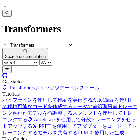
Transformers
Search documentation
Get started
🤗 Transformers
クイックツアー
インストール
Tutorials
パイプラインを使用して推論を実行する
AutoClass を使用し
て移植可能なコードを作成する
データの前処理
事前トレーニ
ングされたモデルを微調整する
スクリプトを使用してトレー
ニングする
🤗 Accelerate を使用して分散トレーニングをセッ
トアップする
🤗 PEFT を使用してアダプターをロードしてト
レーニングする
モデルを共有する
LLM を使用した生成
Task Guides