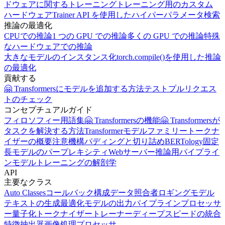
ドウェアに関するトレーニング
トレーニング用のカスタム
ハードウェア
Trainer API を使用したハイパーパラメータ検索
推論の最適化
CPUでの推論
1 つの GPU での推論
多くの GPU での推論
特殊
なハードウェアでの推論
大きなモデルのインスタンス化
torch.compile()を使用した推論
の最適化
貢献する
🤗 Transformersにモデルを追加する方法
テスト
プルリクエス
トのチェック
コンセプチュアルガイド
フィロソフィー
用語集
🤗 Transformersの機能
🤗 Transformersが
タスクを解決する方法
Transformerモデルファミリー
トークナ
イザーの概要
注意機構
パディングと切り詰め
BERTology
固定
長モデルのパープレキシティ
Webサーバー推論用パイプライ
ン
モデルトレーニングの解剖学
API
主要なクラス
Auto Classes
コールバック
構成
データ照合者
ロギング
モデル
テキストの生成
最適化
モデルの出力
パイプライン
プロセッサ
ー
量子化
トークナイザー
トレーナー
ディープスピードの統合
特徴抽出器
画像処理プロセッサ