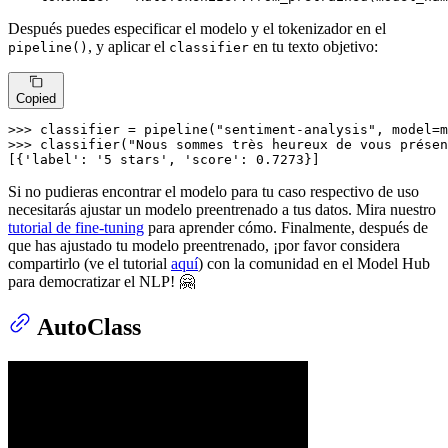
Después puedes especificar el modelo y el tokenizador en el
, y aplicar el
en tu texto objetivo:
pipeline()
classifier
Copied
>>> 
classifier = pipeline(
"sentiment-analysis"
>>> 
classifier(
"Nous sommes très heureux de vous présen
[{
'label'
: 
'5 stars'
, 
'score'
: 
0.7273
}]
Si no pudieras encontrar el modelo para tu caso respectivo de uso
necesitarás ajustar un modelo preentrenado a tus datos. Mira nuestro
tutorial de fine-tuning
para aprender cómo. Finalmente, después de
que has ajustado tu modelo preentrenado, ¡por favor considera
compartirlo (ve el tutorial
aquí
) con la comunidad en el Model Hub
para democratizar el NLP! 🤗
AutoClass