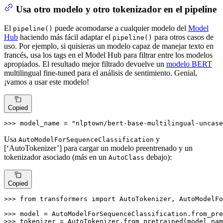
Usa otro modelo y otro tokenizador en el pipeline
El
puede acomodarse a cualquier modelo del
Model
pipeline()
Hub
haciendo más fácil adaptar el
para otros casos de
pipeline()
uso. Por ejemplo, si quisieras un modelo capaz de manejar texto en
francés, usa los tags en el Model Hub para filtrar entre los modelos
apropiados. El resultado mejor filtrado devuelve un
modelo BERT
multilingual fine-tuned para el análisis de sentimiento. Genial,
¡vamos a usar este modelo!
Copied
>>> 
model_name = 
"nlptown/bert-base-multilingual-uncase
Usa
y
AutoModelForSequenceClassification
[‘AutoTokenizer’] para cargar un modelo preentrenado y un
tokenizador asociado (más en un
debajo):
AutoClass
Copied
>>> 
from
 transformers 
import
 AutoTokenizer, AutoModelFo
>>> 
>>> 
tokenizer = AutoTokenizer.from_pretrained(model_nam