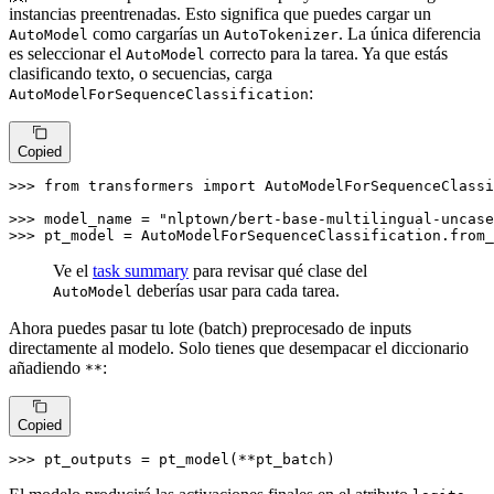
instancias preentrenadas. Esto significa que puedes cargar un
como cargarías un
. La única diferencia
AutoModel
AutoTokenizer
es seleccionar el
correcto para la tarea. Ya que estás
AutoModel
clasificando texto, o secuencias, carga
:
AutoModelForSequenceClassification
Copied
>>> 
from
 transformers 
import
 AutoModelForSequenceClassi
>>> 
model_name = 
"nlptown/bert-base-multilingual-uncase
>>> 
pt_model = AutoModelForSequenceClassification.from_
Ve el
task summary
para revisar qué clase del
deberías usar para cada tarea.
AutoModel
Ahora puedes pasar tu lote (batch) preprocesado de inputs
directamente al modelo. Solo tienes que desempacar el diccionario
añadiendo
:
**
Copied
>>> 
pt_outputs = pt_model(**pt_batch)