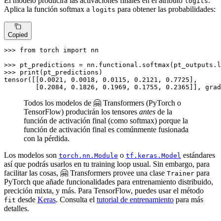
El modelo producirá las activaciones finales en el atributo
.
logits
Aplica la función softmax a
para obtener las probabilidades:
logits
Copied
>>> 
from
 torch 
import
 nn

>>> 
pt_predictions = nn.functional.softmax(pt_outputs.l
>>> 
print
(pt_predictions)

tensor([[
0.0021
, 
0.0018
, 
0.0115
, 
0.2121
, 
0.7725
],

        [
0.2084
, 
0.1826
, 
0.1969
, 
0.1755
, 
0.2365
]], grad
Todos los modelos de 🤗 Transformers (PyTorch o
TensorFlow) producirán los tensores
antes
de la
función de activación final (como softmax) porque la
función de activación final es comúnmente fusionada
con la pérdida.
Los modelos son
o
estándares
torch.nn.Module
tf.keras.Model
así que podrás usarlos en tu training loop usual. Sin embargo, para
facilitar las cosas, 🤗 Transformers provee una clase
para
Trainer
PyTorch que añade funcionalidades para entrenamiento distribuido,
precición mixta, y más. Para TensorFlow, puedes usar el método
desde
Keras
. Consulta el
tutorial de entrenamiento
para más
fit
detalles.