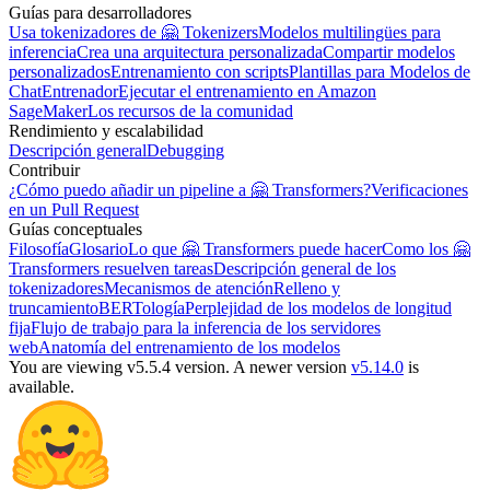
Guías para desarrolladores
Usa tokenizadores de 🤗 Tokenizers
Modelos multilingües para
inferencia
Crea una arquitectura personalizada
Compartir modelos
personalizados
Entrenamiento con scripts
Plantillas para Modelos de
Chat
Entrenador
Ejecutar el entrenamiento en Amazon
SageMaker
Los recursos de la comunidad
Rendimiento y escalabilidad
Descripción general
Debugging
Contribuir
¿Cómo puedo añadir un pipeline a 🤗 Transformers?
Verificaciones
en un Pull Request
Guías conceptuales
Filosofía
Glosario
Lo que 🤗 Transformers puede hacer
Como los 🤗
Transformers resuelven tareas
Descripción general de los
tokenizadores
Mecanismos de atención
Relleno y
truncamiento
BERTología
Perplejidad de los modelos de longitud
fija
Flujo de trabajo para la inferencia de los servidores
web
Anatomía del entrenamiento de los modelos
You are viewing v5.5.4 version.
A newer version
v5.14.0
is
available.