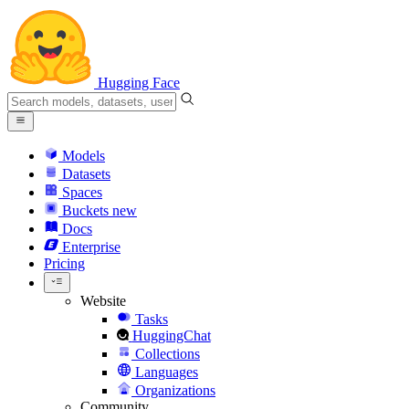
Hugging Face
Models
Datasets
Spaces
Buckets
new
Docs
Enterprise
Pricing
Website
Tasks
HuggingChat
Collections
Languages
Organizations
Community