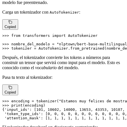
modelo fue preentrenado.
Carga un tokenizador con
:
AutoTokenizer
Copied
>>> 
from
 transformers 
import
 AutoTokenizer

>>> 
nombre_del_modelo = 
"nlptown/bert-base-multilingual
>>> 
tokenizer = AutoTokenizer.from_pretrained(nombre_de
Después, el tokenizador convierte los tokens a números para
construir un tensor que servirá como input para el modelo. Esto es
conocido como el
vocabulario
del modelo.
Pasa tu texto al tokenizador:
Copied
>>> 
encoding = tokenizer(
"Estamos muy felices de mostra
>>> 
print
(encoding)

{
'input_ids'
: [
101
, 
10602
, 
14000
, 
13653
, 
43353
, 
10107
, 
'token_type_ids'
: [
0
, 
0
, 
0
, 
0
, 
0
, 
0
, 
0
, 
0
, 
0
, 
0
, 
0
, 
0
,
'attention_mask'
: [
1
, 
1
, 
1
, 
1
, 
1
, 
1
, 
1
, 
1
, 
1
, 
1
, 
1
, 
1
,