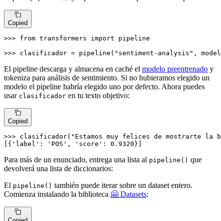
Copied
>>> 
from
 transformers 
import
 pipeline

>>> 
clasificador = pipeline(
"sentiment-analysis"
, model
El pipeline descarga y almacena en caché el
modelo preentrenado
y
tokeniza para análisis de sentimiento. Si no hubieramos elegido un
modelo el pipeline habría elegido uno por defecto. Ahora puedes
usar
en tu texto objetivo:
clasificador
Copied
>>> 
clasificador(
"Estamos muy felices de mostrarte la b
[{
'label'
: 
'POS'
, 
'score'
: 
0.9320
}]
Para más de un enunciado, entrega una lista al
que
pipeline()
devolverá una lista de diccionarios:
El
también puede iterar sobre un dataset entero.
pipeline()
Comienza instalando la biblioteca
🤗 Datasets
:
Copied