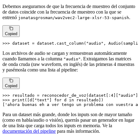
Debemos asegurarnos de que la frecuencia de muestreo del conjunto
de datos coincide con la frecuencia de muestreo con la que se
entrenó
.
jonatasgrosman/wav2vec2-large-xlsr-53-spanish
Copied
>>> 
dataset = dataset.cast_column(
"audio"
, Audio(sampli
Los archivos de audio se cargan y remuestrean automáticamente
cuando llamamos a la columna
. Extraigamos las matrices
"audio"
de onda cruda (raw waveform, en inglés) de las primeras 4 muestras
y pasémosla como una lista al pipeline:
Copied
>>> 
resultado = reconocedor_de_voz(dataset[:
4
][
"audio"
>>> 
print
([d[
"text"
] 
for
 d 
in
 resultado])

[
'ahora buenas eh a ver tengo un problema con vuestra a
Para un dataset más grande, donde los inputs son de mayor tamaño
(como en habla/audio o visión), querrás pasar un generador en lugar
de una lista que carga todos los inputs en memoria. Ve la
documentación del pipeline
para más información.