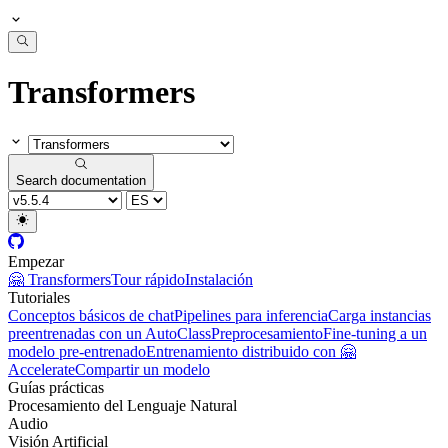
Transformers
Search documentation
Empezar
🤗 Transformers
Tour rápido
Instalación
Tutoriales
Conceptos básicos de chat
Pipelines para inferencia
Carga instancias
preentrenadas con un AutoClass
Preprocesamiento
Fine-tuning a un
modelo pre-entrenado
Entrenamiento distribuido con 🤗
Accelerate
Compartir un modelo
Guías prácticas
Procesamiento del Lenguaje Natural
Audio
Visión Artificial