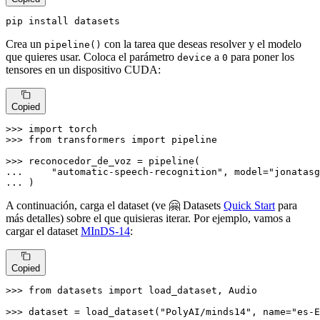
pip install datasets
Crea un
con la tarea que deseas resolver y el modelo
pipeline()
que quieres usar. Coloca el parámetro
a
para poner los
device
0
tensores en un dispositivo CUDA:
Copied
>>> 
import
>>> 
from
 transformers 
import
 pipeline

>>> 
... 
"automatic-speech-recognition"
, model=
"jonatasg
... 
)
A continuación, carga el dataset (ve 🤗 Datasets
Quick Start
para
más detalles) sobre el que quisieras iterar. Por ejemplo, vamos a
cargar el dataset
MInDS-14
:
Copied
>>> 
from
 datasets 
import
 load_dataset, Audio

>>> 
dataset = load_dataset(
"PolyAI/minds14"
, name=
"es-E