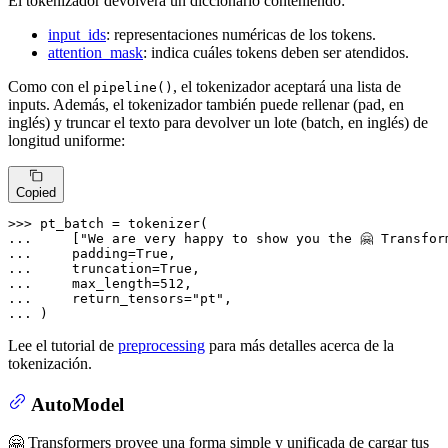
El tokenizador devolverá un diccionario conteniendo:
input_ids
: representaciones numéricas de los tokens.
attention_mask
: indica cuáles tokens deben ser atendidos.
Como con el
, el tokenizador aceptará una lista de
pipeline()
inputs. Además, el tokenizador también puede rellenar (pad, en
inglés) y truncar el texto para devolver un lote (batch, en inglés) de
longitud uniforme:
Copied
>>> 
... 
    [
"We are very happy to show you the 🤗 Transfor
... 
    padding=
True
... 
    truncation=
True
... 
    max_length=
512
... 
    return_tensors=
"pt"
... 
)
Lee el tutorial de
preprocessing
para más detalles acerca de la
tokenización.
AutoModel
🤗 Transformers provee una forma simple y unificada de cargar tus