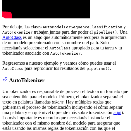
Por debajo, las clases
y
AutoModelForSequenceClassification
trabajan juntas para dar poder al
. Una
AutoTokenizer
pipeline()
AutoClass
es un atajo que automáticamente recupera la arquitectura
de un modelo preentrenado con su nombre o el path. Sólo
necesitarás seleccionar el
apropiado para tu tarea y tu
AutoClass
tokenizador asociado con
.
AutoTokenizer
Regresemos a nuestro ejemplo y veamos cómo puedes usar el
para reproducir los resultados del
.
AutoClass
pipeline()
AutoTokenizer
Un tokenizador es responsable de procesar el texto a un formato que
sea entendible para el modelo. Primero, el tokenizador separará el
texto en palabras llamadas
tokens
. Hay múltiples reglas que
gobiernan el proceso de tokenización incluyendo el cómo separar
una palabra y en qué nivel (aprende más sobre tokenización
aquí
).
Lo más importante es recordar que necesitarás instanciar el
tokenizador con el mismo nombre del modelo para asegurar que
estás usando las mismas reglas de tokenización con las que el