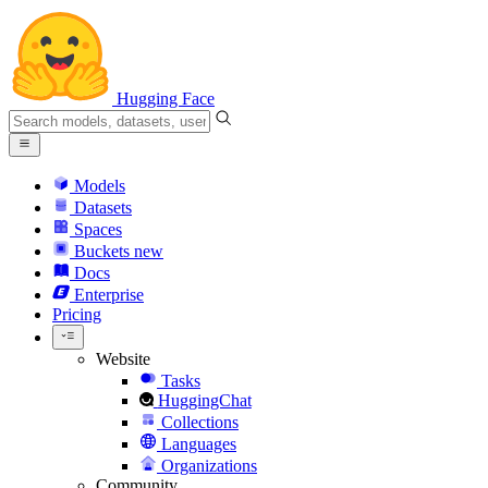
Hugging Face
Models
Datasets
Spaces
Buckets
new
Docs
Enterprise
Pricing
Website
Tasks
HuggingChat
Collections
Languages
Organizations
Community