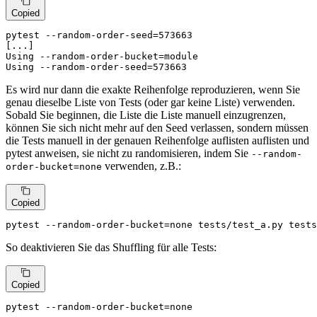
Copied
pytest --random-order-seed=573663

[...]

Using --random-order-bucket=module

Using --random-order-seed=573663
Es wird nur dann die exakte Reihenfolge reproduzieren, wenn Sie
genau dieselbe Liste von Tests (oder gar keine Liste) verwenden.
Sobald Sie beginnen, die Liste die Liste manuell einzugrenzen,
können Sie sich nicht mehr auf den Seed verlassen, sondern müssen
die Tests manuell in der genauen Reihenfolge auflisten auflisten und
pytest anweisen, sie nicht zu randomisieren, indem Sie
--random-
verwenden, z.B.:
order-bucket=none
Copied
pytest --random-order-bucket=none tests/test_a.py tests
So deaktivieren Sie das Shuffling für alle Tests:
Copied
pytest --random-order-bucket=none