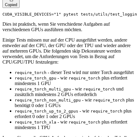
Copied
CUDA_VISIBLE_DEVICES=
"1"
 pytest tests/utils/test_loggin
Dies ist praktisch, wenn Sie verschiedene Aufgaben auf
verschiedenen GPUs ausführen möchten.
Einige Tests müssen nur auf der CPU ausgeführt werden, andere
entweder auf der CPU, der GPU oder der TPU und wieder andere
auf mehreren GPUs. Die folgenden skip Dekorateure werden
verwendet, um die Anforderungen von Tests in Bezug auf
CPU/GPU/TPU festzulegen:
- dieser Test wird nur unter Torch ausgeführt
require_torch
- wie
plus erfordert
require_torch_gpu
require_torch
mindestens 1 GPU
- wie
und
require_torch_multi_gpu
require_torch
zusätzlich mindestens 2 GPUs erforderlich
- wie
plus
require_torch_non_multi_gpu
require_torch
benötigt 0 oder 1 GPUs
- wie
plus
require_torch_up_to_2_gpus
require_torch
erfordert 0 oder 1 oder 2 GPUs
- wie
plus erfordert
require_torch_xla
require_torch
mindestens 1 TPU