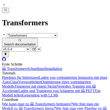
Transformers
Search documentation
Erste Schritte
🤗 Transformers
Schnellstart
Installation
Tutorials
Pipelines für Inferenzen
Laden von vortrainierten Instanzen mit einer
AutoClass
Vorverarbeiten
Optimierung eines vortrainierten
Modells
Trainieren mit einem Skript
Verteiltes Training mit 🤗
Accelerate
Laden und Trainieren von Adaptern mit 🤗 PEFT
Ein
Modell teilen
Generation with LLMs
Contribute
Wie kann man zu 🤗 Transformers beitragen?
Wie fügt man ein
Modell zu 🤗 Transformers hinzu?
Wie fügt man eine Pipeline zu 🤗