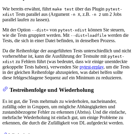
Wie bereits erwähnt, führt
über das Plugin
make test
pytest-
Tests parallel aus (Argument
, z.B.
um 2 Jobs
xdist
-n X
-n 2
parallel laufen zu lassen).
Mit der Option
von
können Sie steuern,
--dist=
pytest-xdist
wie die Tests gruppiert werden. Mit
werden die
--dist=loadfile
Tests, die sich in einer Datei befinden, in denselben Prozess.
Da die Reihenfolge der ausgeführten Tests unterschiedlich und nicht
vorhersehbar ist, kann die Ausführung der Testsuite mit
pytest-
zu Fehlern führt (was bedeutet, dass wir einige unentdeckte
xdist
gekoppelte Tests haben), verwenden Sie
pytest-replay
, um die Tests
in der gleichen Reihenfolge abzuspielen, was dabei helfen sollte
diese fehlgeschlagene Sequenz auf ein Minimum zu reduzieren.
Testreihenfolge und Wiederholung
Es ist gut, die Tests mehrmals zu wiederholen, nacheinander,
zufällig oder in Gruppen, um mögliche Abhängigkeiten und
zustandsbezogene Fehler zu erkennen (Abriss). Und die einfache,
mehrfache Wiederholung ist einfach gut, um einige Probleme zu
erkennen, die durch die Zufälligkeit von DL aufgedeckt werden.