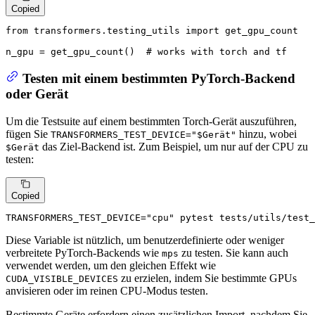
Copied
from
 transformers.testing_utils 
import
 get_gpu_count

n_gpu = get_gpu_count()  
# works with torch and tf
Testen mit einem bestimmten PyTorch-Backend
oder Gerät
Um die Testsuite auf einem bestimmten Torch-Gerät auszuführen,
fügen Sie
hinzu, wobei
TRANSFORMERS_TEST_DEVICE="$Gerät"
das Ziel-Backend ist. Zum Beispiel, um nur auf der CPU zu
$Gerät
testen:
Copied
TRANSFORMERS_TEST_DEVICE=
"cpu"
 pytest tests/utils/test_
Diese Variable ist nützlich, um benutzerdefinierte oder weniger
verbreitete PyTorch-Backends wie
zu testen. Sie kann auch
mps
verwendet werden, um den gleichen Effekt wie
zu erzielen, indem Sie bestimmte GPUs
CUDA_VISIBLE_DEVICES
anvisieren oder im reinen CPU-Modus testen.
Bestimmte Geräte erfordern einen zusätzlichen Import, nachdem Sie