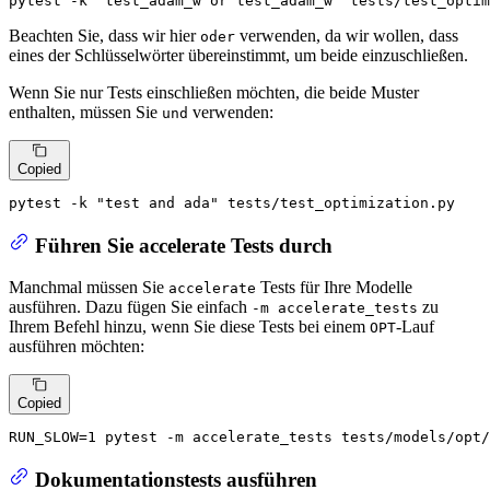
pytest -k 
"test_adam_w or test_adam_w"
 tests/test_optim
Beachten Sie, dass wir hier
verwenden, da wir wollen, dass
oder
eines der Schlüsselwörter übereinstimmt, um beide einzuschließen.
Wenn Sie nur Tests einschließen möchten, die beide Muster
enthalten, müssen Sie
verwenden:
und
Copied
pytest -k 
"test and ada"
 tests/test_optimization.py
Führen Sie accelerate Tests durch
Manchmal müssen Sie
Tests für Ihre Modelle
accelerate
ausführen. Dazu fügen Sie einfach
zu
-m accelerate_tests
Ihrem Befehl hinzu, wenn Sie diese Tests bei einem
-Lauf
OPT
ausführen möchten:
Copied
RUN_SLOW=1 pytest -m accelerate_tests tests/models/opt
Dokumentationstests ausführen