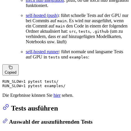
torch hub integration
: prüft, ob die torch hub Integration
funktioniert.
self-hosted (push)
: führt schnelle Tests auf der GPU nur
bei Commits auf
. Es wird nur ausgeführt, wenn
main
ein Commit auf
den Code in einem der folgenden
main
Ordner aktualisiert hat:
,
,
(um zu
src
tests
.github
verhindern, dass er auf hinzugefügten Modellkarten,
Notebooks usw. läuft)
self-hosted runner
: führt normale und langsame Tests
auf GPU in
und
:
tests
examples
Copied
RUN_SLOW=1 pytest tests/

RUN_SLOW=1 pytest examples/
Die Ergebnisse können Sie
hier
sehen.
Tests ausführen
Auswahl der auszuführenden Tests