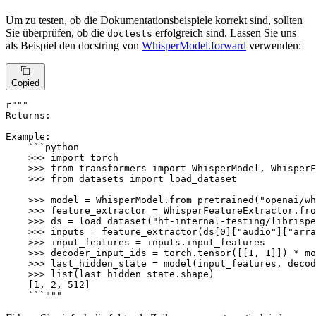
Um zu testen, ob die Dokumentationsbeispiele korrekt sind, sollten
Sie überprüfen, ob die
erfolgreich sind. Lassen Sie uns
doctests
als Beispiel den docstring von
WhisperModel.forward
verwenden:
Copied
r"""

Returns:

Example:

    ```python

    >>> import torch

    >>> from transformers import WhisperModel, WhisperF
    >>> from datasets import load_dataset

    >>> model = WhisperModel.from_pretrained("openai/wh
    >>> feature_extractor = WhisperFeatureExtractor.fro
    >>> ds = load_dataset("hf-internal-testing/librispe
    >>> inputs = feature_extractor(ds[0]["audio"]["arra
    >>> input_features = inputs.input_features

    >>> decoder_input_ids = torch.tensor([[1, 1]]) * mo
    >>> last_hidden_state = model(input_features, decod
    >>> list(last_hidden_state.shape)

    [1, 2, 512]

    ```"""