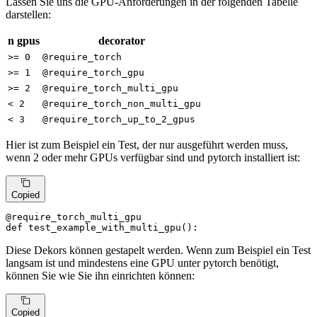
Lassen Sie uns die GPU-Anforderungen in der folgenden Tabelle
darstellen:
n gpus
decorator
>= 0
@require_torch
>= 1
@require_torch_gpu
>= 2
@require_torch_multi_gpu
< 2
@require_torch_non_multi_gpu
< 3
@require_torch_up_to_2_gpus
Hier ist zum Beispiel ein Test, der nur ausgeführt werden muss,
wenn 2 oder mehr GPUs verfügbar sind und pytorch installiert ist:
Copied
@require_torch_multi_gpu
def
test_example_with_multi_gpu
():
Diese Dekors können gestapelt werden. Wenn zum Beispiel ein Test
langsam ist und mindestens eine GPU unter pytorch benötigt,
können Sie wie Sie ihn einrichten können:
Copied