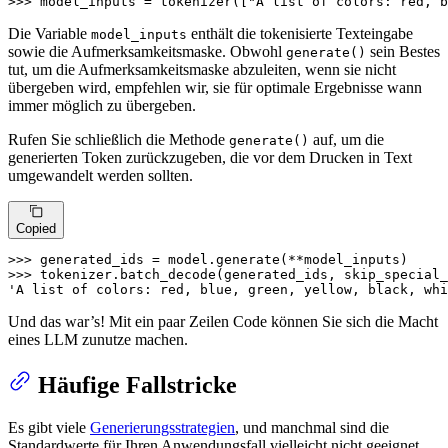
>>> 
model_inputs = tokenizer([
"A list of colors: red, b
Die Variable
enthält die tokenisierte Texteingabe
model_inputs
sowie die Aufmerksamkeitsmaske. Obwohl
sein Bestes
generate()
tut, um die Aufmerksamkeitsmaske abzuleiten, wenn sie nicht
übergeben wird, empfehlen wir, sie für optimale Ergebnisse wann
immer möglich zu übergeben.
Rufen Sie schließlich die Methode
auf, um die
generate()
generierten Token zurückzugeben, die vor dem Drucken in Text
umgewandelt werden sollten.
Copied
>>> 
>>> 
tokenizer.batch_decode(generated_ids, skip_special_
'A list of colors: red, blue, green, yellow, black, whi
Und das war’s! Mit ein paar Zeilen Code können Sie sich die Macht
eines LLM zunutze machen.
Häufige Fallstricke
Es gibt viele
Generierungsstrategien
, und manchmal sind die
Standardwerte für Ihren Anwendungsfall vielleicht nicht geeignet.