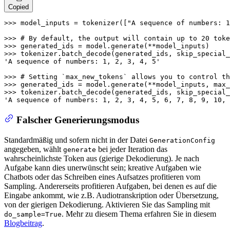
Copied
>>> 
model_inputs = tokenizer([
"A sequence of numbers: 1
>>> 
# By default, the output will contain up to 20 toke
>>> 
>>> 
tokenizer.batch_decode(generated_ids, skip_special_
'A sequence of numbers: 1, 2, 3, 4, 5'
>>> 
# Setting `max_new_tokens` allows you to control th
>>> 
generated_ids = model.generate(**model_inputs, max_
>>> 
tokenizer.batch_decode(generated_ids, skip_special_
'A sequence of numbers: 1, 2, 3, 4, 5, 6, 7, 8, 9, 10, 
Falscher Generierungsmodus
Standardmäßig und sofern nicht in der Datei
GenerationConfig
angegeben, wählt
bei jeder Iteration das
generate
wahrscheinlichste Token aus (gierige Dekodierung). Je nach
Aufgabe kann dies unerwünscht sein; kreative Aufgaben wie
Chatbots oder das Schreiben eines Aufsatzes profitieren vom
Sampling. Andererseits profitieren Aufgaben, bei denen es auf die
Eingabe ankommt, wie z.B. Audiotranskription oder Übersetzung,
von der gierigen Dekodierung. Aktivieren Sie das Sampling mit
. Mehr zu diesem Thema erfahren Sie in diesem
do_sample=True
Blogbeitrag
.