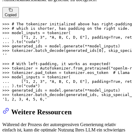
Copied
>>> 
# The tokenizer initialized above has right-padding
>>> 
# which is shorter, has padding on the right side. 
>>> 
... 
    [
"1, 2, 3"
, 
"A, B, C, D, E"
], padding=
True
, ret
... 
).to(
"cuda"
>>> 
>>> 
tokenizer.batch_decode(generated_ids[
0
], skip_spec
''
>>> 
# With left-padding, it works as expected!
>>> 
tokenizer = AutoTokenizer.from_pretrained(
"openlm-r
>>> 
tokenizer.pad_token = tokenizer.eos_token  
# Llama 
>>> 
... 
    [
"1, 2, 3"
, 
"A, B, C, D, E"
], padding=
True
, ret
... 
).to(
"cuda"
>>> 
>>> 
tokenizer.batch_decode(generated_ids, skip_special_
'1, 2, 3, 4, 5, 6,'
Weitere Ressourcen
Während der Prozess der autoregressiven Generierung relativ
einfach ist, kann die optimale Nutzung Ihres LLM ein schwieriges