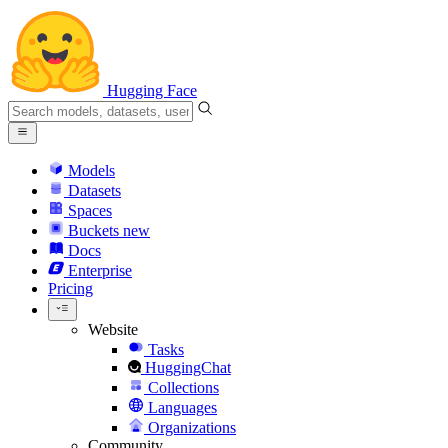
Hugging Face
Models
Datasets
Spaces
Buckets
new
Docs
Enterprise
Pricing
Website
Tasks
HuggingChat
Collections
Languages
Organizations
Community