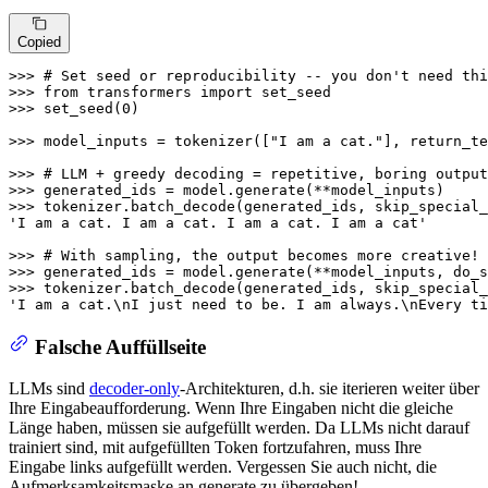
Copied
>>> 
# Set seed or reproducibility -- you don't need th
>>> 
from
 transformers 
import
>>> 
set_seed(
0
)

>>> 
model_inputs = tokenizer([
"I am a cat."
], return_te
>>> 
# LLM + greedy decoding = repetitive, boring output
>>> 
>>> 
tokenizer.batch_decode(generated_ids, skip_special_
'I am a cat. I am a cat. I am a cat. I am a cat'
>>> 
# With sampling, the output becomes more creative!
>>> 
generated_ids = model.generate(**model_inputs, do_s
>>> 
tokenizer.batch_decode(generated_ids, skip_special_
'I am a cat.\nI just need to be. I am always.\nEvery ti
Falsche Auffüllseite
LLMs sind
decoder-only
-Architekturen, d.h. sie iterieren weiter über
Ihre Eingabeaufforderung. Wenn Ihre Eingaben nicht die gleiche
Länge haben, müssen sie aufgefüllt werden. Da LLMs nicht darauf
trainiert sind, mit aufgefüllten Token fortzufahren, muss Ihre
Eingabe links aufgefüllt werden. Vergessen Sie auch nicht, die
Aufmerksamkeitsmaske an generate zu übergeben!