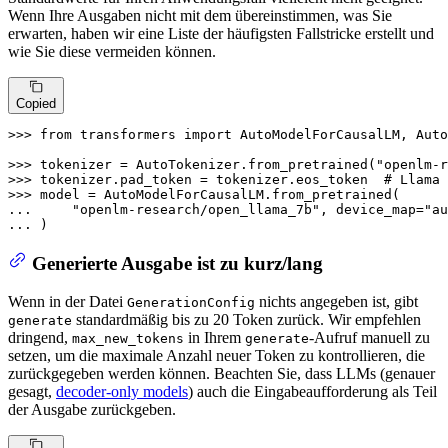
Wenn Ihre Ausgaben nicht mit dem übereinstimmen, was Sie
erwarten, haben wir eine Liste der häufigsten Fallstricke erstellt und
wie Sie diese vermeiden können.
Copied
>>> 
from
 transformers 
import
 AutoModelForCausalLM, Auto
>>> 
tokenizer = AutoTokenizer.from_pretrained(
"openlm-r
>>> 
tokenizer.pad_token = tokenizer.eos_token  
# Llama 
>>> 
... 
"openlm-research/open_llama_7b"
, device_map=
"au
... 
)
Generierte Ausgabe ist zu kurz/lang
Wenn in der Datei
nichts angegeben ist, gibt
GenerationConfig
standardmäßig bis zu 20 Token zurück. Wir empfehlen
generate
dringend,
in Ihrem
-Aufruf manuell zu
max_new_tokens
generate
setzen, um die maximale Anzahl neuer Token zu kontrollieren, die
zurückgegeben werden können. Beachten Sie, dass LLMs (genauer
gesagt,
decoder-only models
) auch die Eingabeaufforderung als Teil
der Ausgabe zurückgeben.