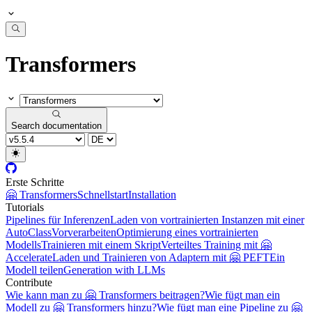
Transformers
Search documentation
Erste Schritte
🤗 Transformers
Schnellstart
Installation
Tutorials
Pipelines für Inferenzen
Laden von vortrainierten Instanzen mit einer
AutoClass
Vorverarbeiten
Optimierung eines vortrainierten
Modells
Trainieren mit einem Skript
Verteiltes Training mit 🤗
Accelerate
Laden und Trainieren von Adaptern mit 🤗 PEFT
Ein
Modell teilen
Generation with LLMs
Contribute
Wie kann man zu 🤗 Transformers beitragen?
Wie fügt man ein
Modell zu 🤗 Transformers hinzu?
Wie fügt man eine Pipeline zu 🤗