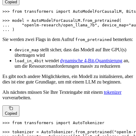
Copied
>>> 
from
 transformers 
import
 AutoModelForCausalLM, Bits
>>> 
... 
"openlm-research/open_llama_7b"
, device_map=
"au
... 
)
Sie werden zwei Flags in dem Aufruf
bemerken:
from_pretrained
stellt sicher, dass das Modell auf Ihre GPU(s)
device_map
übertragen wird
wendet
dynamische 4-Bit-Quantisierung
an,
load_in_4bit
um die Ressourcenanforderungen massiv zu reduzieren
Es gibt noch andere Möglichkeiten, ein Modell zu initialisieren, aber
dies ist eine gute Grundlage, um mit einem LLM zu beginnen.
Als nächstes müssen Sie Ihre Texteingabe mit einem
tokenizer
vorverarbeiten.
Copied
>>> 
from
 transformers 
import
 AutoTokenizer

>>> 
tokenizer = AutoTokenizer.from_pretrained(
"openlm-r