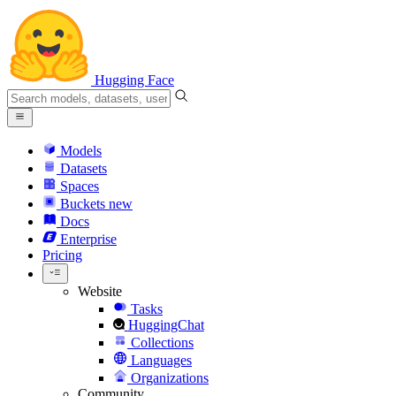
Hugging Face
Models
Datasets
Spaces
Buckets
new
Docs
Enterprise
Pricing
Website
Tasks
HuggingChat
Collections
Languages
Organizations
Community