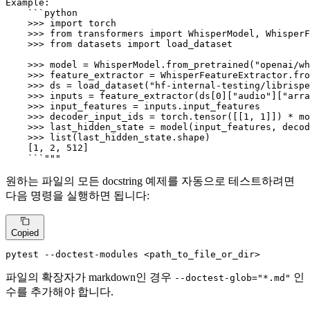
Example:

    ```python

    >>> import torch

    >>> from transformers import WhisperModel, WhisperF
    >>> from datasets import load_dataset

    >>> model = WhisperModel.from_pretrained("openai/wh
    >>> feature_extractor = WhisperFeatureExtractor.fro
    >>> ds = load_dataset("hf-internal-testing/librispe
    >>> inputs = feature_extractor(ds[0]["audio"]["arra
    >>> input_features = inputs.input_features

    >>> decoder_input_ids = torch.tensor([[1, 1]]) * mo
    >>> last_hidden_state = model(input_features, decod
    >>> list(last_hidden_state.shape)

    [1, 2, 512]

    ```"""
원하는 파일의 모든 docstring 예제를 자동으로 테스트하려면
다음 명령을 실행하면 됩니다:
Copied
pytest --doctest-modules <path_to_file_or_dir>
파일의 확장자가 markdown인 경우
인
--doctest-glob="*.md"
수를 추가해야 합니다.