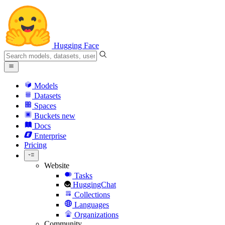
Hugging Face
Models
Datasets
Spaces
Buckets
new
Docs
Enterprise
Pricing
Website
Tasks
HuggingChat
Collections
Languages
Organizations
Community