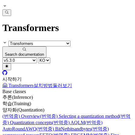
Transformers
Search documentation
시작하기
🤗 Transformers
설치방법
둘러보기
Base classes
추론(Inference)
학습(Training)
양자화(Quantization)
(번역중) Overview
(번역중) Selecting a quantization method
(번역
중) Quantization concepts
(번역중) AQLM
(번역중)
AutoRound
AWQ
(번역중) BitNet
bitsandbytes
(번역중)