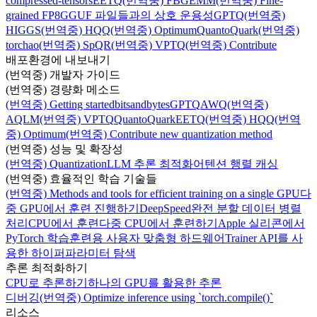
compressed-tensors
EETQ
(번역중) FBGEMM
(번역중) Fine-
grained FP8
GGUF 파일들과의 상호 운용성
GPTQ
(번역중)
HIGGS
(번역중) HQQ
(번역중) Optimum
Quanto
Quark
(번역중)
torchao
(번역중) SpQR
(번역중) VPTQ
(번역중) Contribute
배포환경에 내보내기
(번역중) 개발자 가이드
(번역중) 경량화 메소드
(번역중) Getting started
bitsandbytes
GPTQ
AWQ
(번역중)
AQLM
(번역중) VPTQ
Quanto
Quark
EETQ
(번역중) HQQ
(번역
중) Optimum
(번역중) Contribute new quantization method
(번역중) 성능 및 확장성
(번역중) Quantization
LLM 추론 최적화
어텐션 행렬 캐싱
(번역중) 효율적인 학습 기술들
(번역중) Methods and tools for efficient training on a single GPU
다
중 GPU에서 훈련 진행하기
DeepSpeed
완전 분할 데이터 병렬
처리
CPU에서 훈련
다중 CPU에서 훈련하기
Apple 실리콘에서
PyTorch 학습
훈련용 사용자 맞춤형 하드웨어
Trainer API를 사
용한 하이퍼파라미터 탐색
추론 최적화하기
CPU로 추론하기
하나의 GPU를 활용한 추론
디버깅
(번역중) Optimize inference using `torch.compile()`
리소스