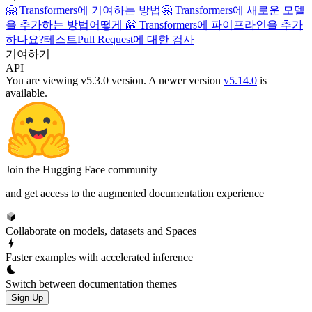
🤗 Transformers에 기여하는 방법
🤗 Transformers에 새로운 모델
을 추가하는 방법
어떻게 🤗 Transformers에 파이프라인을 추가
하나요?
테스트
Pull Request에 대한 검사
기여하기
API
You are viewing v5.3.0 version.
A newer version
v5.14.0
is
available.
Join the Hugging Face community
and get access to the augmented documentation experience
Collaborate on models, datasets and Spaces
Faster examples with accelerated inference
Switch between documentation themes
Sign Up