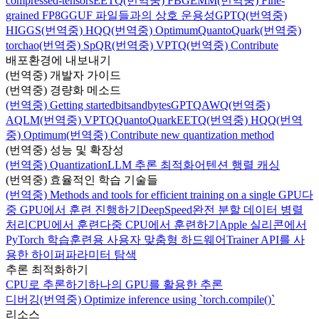
compressed-tensors
EETQ
(번역중) FBGEMM
(번역중) Fine-
grained FP8
GGUF 파일들과의 상호 운용성
GPTQ
(번역중)
HIGGS
(번역중) HQQ
(번역중) Optimum
Quanto
Quark
(번역중)
torchao
(번역중) SpQR
(번역중) VPTQ
(번역중) Contribute
배포환경에 내보내기
(번역중) 개발자 가이드
(번역중) 경량화 메소드
(번역중) Getting started
bitsandbytes
GPTQ
AWQ
(번역중)
AQLM
(번역중) VPTQ
Quanto
Quark
EETQ
(번역중) HQQ
(번역
중) Optimum
(번역중) Contribute new quantization method
(번역중) 성능 및 확장성
(번역중) Quantization
LLM 추론 최적화
어텐션 행렬 캐싱
(번역중) 효율적인 학습 기술들
(번역중) Methods and tools for efficient training on a single GPU
다
중 GPU에서 훈련 진행하기
DeepSpeed
완전 분할 데이터 병렬
처리
CPU에서 훈련
다중 CPU에서 훈련하기
Apple 실리콘에서
PyTorch 학습
훈련용 사용자 맞춤형 하드웨어
Trainer API를 사
용한 하이퍼파라미터 탐색
추론 최적화하기
CPU로 추론하기
하나의 GPU를 활용한 추론
디버깅
(번역중) Optimize inference using `torch.compile()`
리소스