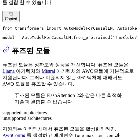
를 결합 할 수 있습니다:
Copied
from
 transformers 
import
 AutoModelForCausalLM, AutoToke
model = AutoModelForCausalLM.from_pretrained(
"TheBloke/
퓨즈된 모듈
퓨즈된 모듈은 정확도와 성능을 개선합니다. 퓨즈된 모듈은
Llama
아키텍처와
Mistral
아키텍처의 AWQ모듈에 기본적으로
지원됩니다. 그러나 지원되지 않는 아키텍처에 대해서도
AWQ 모듈을 퓨즈할 수 있습니다.
퓨즈된 모듈은 FlashAttention-2와 같은 다른 최적화
기술과 결합할 수 없습니다.
supported architectures
unsupported architectures
지원되는 아키텍처에서 퓨즈된 모듈을 활성화하려면,
AwqConfig
를 생성하고 매개변수
과
fuse_max_seq_len