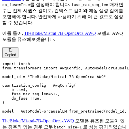
를 설정해야 합니다.
매개변
do_fuse=True
fuse_max_seq_len
수는 전체 시퀀스 길이로, 컨텍스트 길이와 예상 생성 길이를
포함해야 합니다. 안전하게 사용하기 위해 더 큰 값으로 설정
할 수 있습니다.
예를 들어,
TheBloke/Mistral-7B-OpenOrca-AWQ
모델의 AWQ
모듈을 퓨즈해보겠습니다.
Copied
import
from
 transformers 
import
 AwqConfig, AutoModelForCausalL
model_id = 
"TheBloke/Mistral-7B-OpenOrca-AWQ"
quantization_config = AwqConfig(

    bits=
4
,

    fuse_max_seq_len=
512
,

    do_fuse=
True
,

)

model = AutoModelForCausalLM.from_pretrained(model_id, 
TheBloke/Mistral-7B-OpenOrca-AWQ
모델은 퓨즈된 모듈이 있
는 경우와 없는 경우 모두
로 성능 평가되었습니
batch_size=1