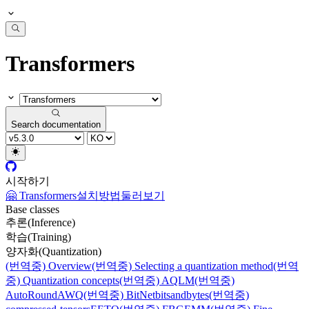
Transformers
Search documentation
시작하기
🤗 Transformers
설치방법
둘러보기
Base classes
추론(Inference)
학습(Training)
양자화(Quantization)
(번역중) Overview
(번역중) Selecting a quantization method
(번역
중) Quantization concepts
(번역중) AQLM
(번역중)
AutoRound
AWQ
(번역중) BitNet
bitsandbytes
(번역중)