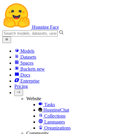
Hugging Face
Models
Datasets
Spaces
Buckets
new
Docs
Enterprise
Pricing
Website
Tasks
HuggingChat
Collections
Languages
Organizations
Community