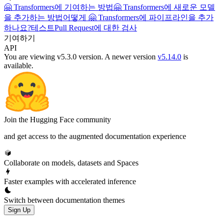
🤗 Transformers에 기여하는 방법
🤗 Transformers에 새로운 모델
을 추가하는 방법
어떻게 🤗 Transformers에 파이프라인을 추가
하나요?
테스트
Pull Request에 대한 검사
기여하기
API
You are viewing v5.3.0 version.
A newer version
v5.14.0
is
available.
Join the Hugging Face community
and get access to the augmented documentation experience
Collaborate on models, datasets and Spaces
Faster examples with accelerated inference
Switch between documentation themes
Sign Up