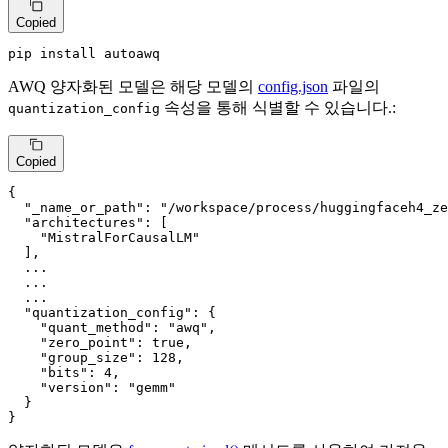
Copied
pip install autoawq
AWQ 양자화된 모델은 해당 모델의
config.json
파일의
속성을 통해 식별할 수 있습니다.:
quantization_config
Copied
{
"_name_or_path"
:
"/workspace/process/huggingfaceh4_ze
"architectures"
:
[
"MistralForCausalLM"
]
,
  ...

  ...

  ...

"quantization_config"
:
{
"quant_method"
:
"awq"
,
"zero_point"
:
true
,
"group_size"
:
128
,
"bits"
:
4
,
"version"
:
"gemm"
}
}