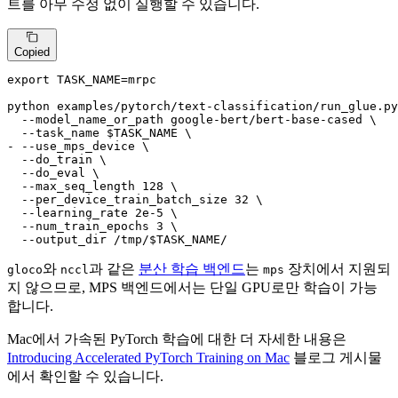
트를 아무 수정 없이 실행할 수 있습니다.
Copied
export TASK_NAME=mrpc

python examples/pytorch/text-classification/run_glue.py
  --model_name_or_path google-bert/bert-base-cased \

- --use_mps_device \
  --do_train \

  --do_eval \

  --max_seq_length 128 \

  --per_device_train_batch_size 32 \

  --learning_rate 2e-5 \

  --num_train_epochs 3 \

  --output_dir /tmp/$TASK_NAME/
와
과 같은
분산 학습 백엔드
는
장치에서 지원되
gloco
nccl
mps
지 않으므로, MPS 백엔드에서는 단일 GPU로만 학습이 가능
합니다.
Mac에서 가속된 PyTorch 학습에 대한 더 자세한 내용은
Introducing Accelerated PyTorch Training on Mac
블로그 게시물
에서 확인할 수 있습니다.