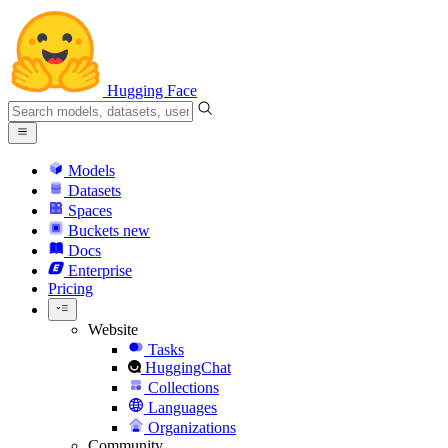
Hugging Face
Models
Datasets
Spaces
Buckets
new
Docs
Enterprise
Pricing
Website
Tasks
HuggingChat
Collections
Languages
Organizations
Community