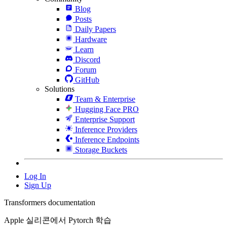
Blog
Posts
Daily Papers
Hardware
Learn
Discord
Forum
GitHub
Solutions
Team & Enterprise
Hugging Face PRO
Enterprise Support
Inference Providers
Inference Endpoints
Storage Buckets
Log In
Sign Up
Transformers documentation
Apple 실리콘에서 Pytorch 학습