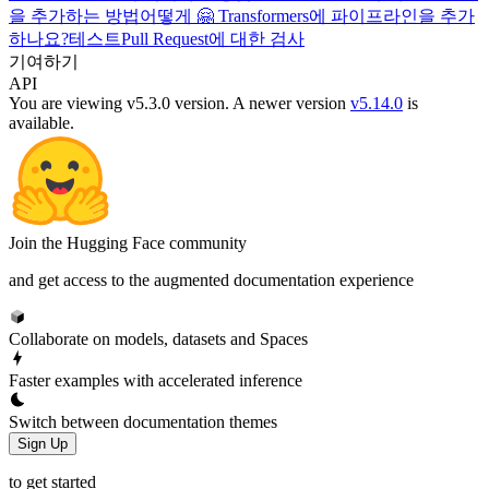
을 추가하는 방법
어떻게 🤗 Transformers에 파이프라인을 추가
하나요?
테스트
Pull Request에 대한 검사
기여하기
API
You are viewing v5.3.0 version.
A newer version
v5.14.0
is
available.
Join the Hugging Face community
and get access to the augmented documentation experience
Collaborate on models, datasets and Spaces
Faster examples with accelerated inference
Switch between documentation themes
Sign Up
to get started