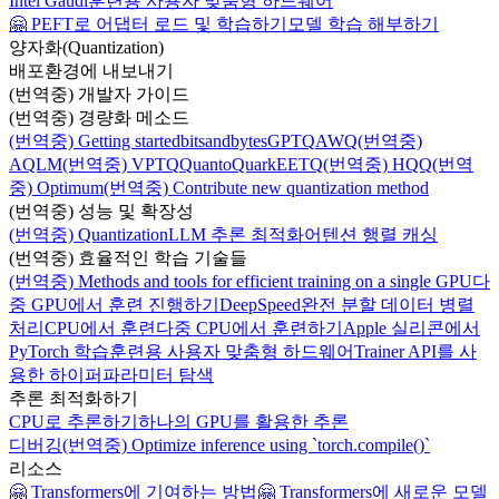
Intel Gaudi
훈련용 사용자 맞춤형 하드웨어
🤗 PEFT로 어댑터 로드 및 학습하기
모델 학습 해부하기
양자화(Quantization)
배포환경에 내보내기
(번역중) 개발자 가이드
(번역중) 경량화 메소드
(번역중) Getting started
bitsandbytes
GPTQ
AWQ
(번역중)
AQLM
(번역중) VPTQ
Quanto
Quark
EETQ
(번역중) HQQ
(번역
중) Optimum
(번역중) Contribute new quantization method
(번역중) 성능 및 확장성
(번역중) Quantization
LLM 추론 최적화
어텐션 행렬 캐싱
(번역중) 효율적인 학습 기술들
(번역중) Methods and tools for efficient training on a single GPU
다
중 GPU에서 훈련 진행하기
DeepSpeed
완전 분할 데이터 병렬
처리
CPU에서 훈련
다중 CPU에서 훈련하기
Apple 실리콘에서
PyTorch 학습
훈련용 사용자 맞춤형 하드웨어
Trainer API를 사
용한 하이퍼파라미터 탐색
추론 최적화하기
CPU로 추론하기
하나의 GPU를 활용한 추론
디버깅
(번역중) Optimize inference using `torch.compile()`
리소스
🤗 Transformers에 기여하는 방법
🤗 Transformers에 새로운 모델