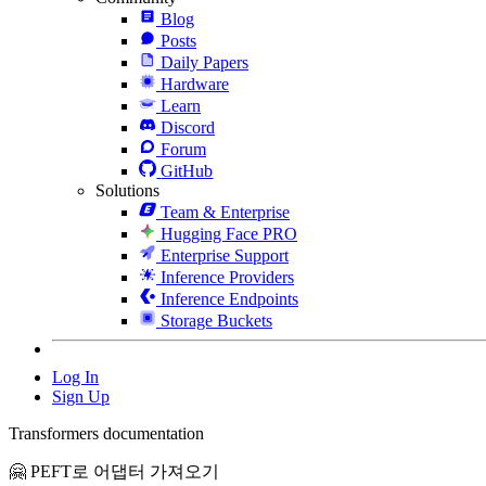
Blog
Posts
Daily Papers
Hardware
Learn
Discord
Forum
GitHub
Solutions
Team & Enterprise
Hugging Face PRO
Enterprise Support
Inference Providers
Inference Endpoints
Storage Buckets
Log In
Sign Up
Transformers documentation
🤗 PEFT로 어댑터 가져오기