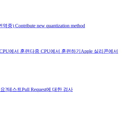
번역중) Contribute new quantization method
CPU에서 훈련
다중 CPU에서 훈련하기
Apple 실리콘에서
나요?
테스트
Pull Request에 대한 검사