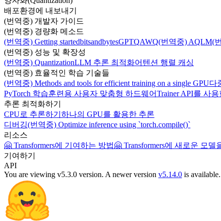
양자화(Quantization)
배포환경에 내보내기
(번역중) 개발자 가이드
(번역중) 경량화 메소드
(번역중) Getting started
bitsandbytes
GPTQ
AWQ
(번역중) AQLM
(
(번역중) 성능 및 확장성
(번역중) Quantization
LLM 추론 최적화
어텐션 행렬 캐싱
(번역중) 효율적인 학습 기술들
(번역중) Methods and tools for efficient training on a single GPU
다
PyTorch 학습
훈련용 사용자 맞춤형 하드웨어
Trainer API
추론 최적화하기
CPU로 추론하기
하나의 GPU를 활용한 추론
디버깅
(번역중) Optimize inference using `torch.compile()`
리소스
🤗 Transformers에 기여하는 방법
🤗 Transformers에 새로운 
기여하기
API
You are viewing v5.3.0 version.
A newer version
v5.14.0
is available.