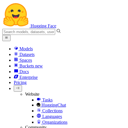
Hugging Face
Models
Datasets
Spaces
Buckets
new
Docs
Enterprise
Pricing
Website
Tasks
HuggingChat
Collections
Languages
Organizations
Community