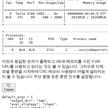
| Fan  Temp  Perf  Pwr:Usage/Cap|         Memory-Usage 
|                               |                      
|===============================+======================
|   0  Tesla V100-SXM2...  On   | 00000000:00:04.0 Off 
| N/A   37C    P0    39W / 300W |   2631MiB / 16160MiB 
|                               |                      
+-------------------------------+----------------------
+------------------------------------------------------
| Processes:                                           
|  GPU   GI   CI        PID   Type   Process name      
|        ID   ID                                       
|======================================================
|    0   N/A  N/A      3721      C   ...nvs/codeparrot/
+------------------------------------------------------
이전과 동일한 숫자가 출력되고 16GB 메모리를 가진 V100
GPU를 사용하고 있다는 것도 볼 수 있습니다. 그러므로 이제
모델 훈련을 시작하여 GPU 메모리 사용량이 어떻게 달라지는
지 볼 수 있습니다. 우선 몇몇 표준 훈련 인수를 설정합니다:
Copied
default_args = {

"output_dir"
: 
"tmp"
,

"eval_strategy"
: 
"steps"
,

"num_train_epochs"
: 
1
,
