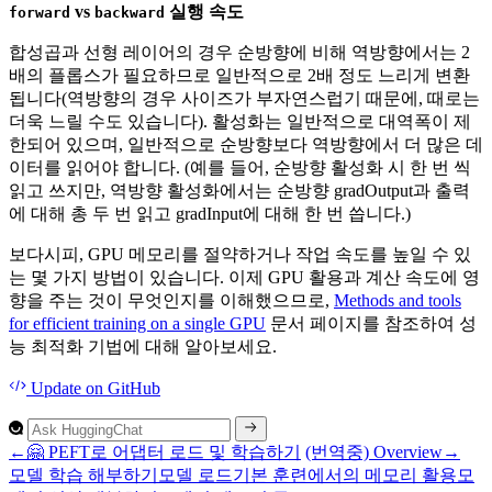
vs
실행 속도
forward
backward
합성곱과 선형 레이어의 경우 순방향에 비해 역방향에서는 2
배의 플롭스가 필요하므로 일반적으로 2배 정도 느리게 변환
됩니다(역방향의 경우 사이즈가 부자연스럽기 때문에, 때로는
더욱 느릴 수도 있습니다). 활성화는 일반적으로 대역폭이 제
한되어 있으며, 일반적으로 순방향보다 역방향에서 더 많은 데
이터를 읽어야 합니다. (예를 들어, 순방향 활성화 시 한 번 씩
읽고 쓰지만, 역방향 활성화에서는 순방향 gradOutput과 출력
에 대해 총 두 번 읽고 gradInput에 대해 한 번 씁니다.)
보다시피, GPU 메모리를 절약하거나 작업 속도를 높일 수 있
는 몇 가지 방법이 있습니다. 이제 GPU 활용과 계산 속도에 영
향을 주는 것이 무엇인지를 이해했으므로,
Methods and tools
for efficient training on a single GPU
문서 페이지를 참조하여 성
능 최적화 기법에 대해 알아보세요.
Update
on GitHub
←
🤗 PEFT로 어댑터 로드 및 학습하기
(번역중) Overview
→
모델 학습 해부하기
모델 로드
기본 훈련에서의 메모리 활용
모