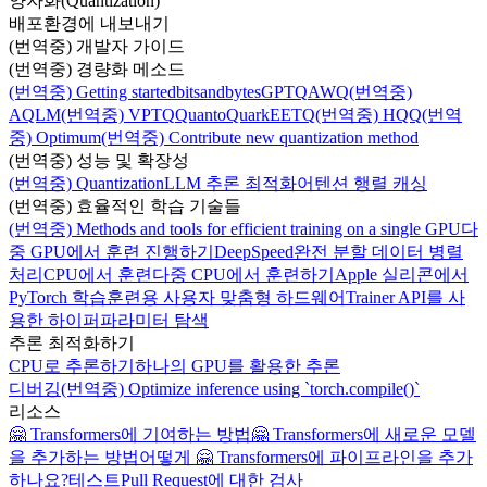
양자화(Quantization)
배포환경에 내보내기
(번역중) 개발자 가이드
(번역중) 경량화 메소드
(번역중) Getting started
bitsandbytes
GPTQ
AWQ
(번역중)
AQLM
(번역중) VPTQ
Quanto
Quark
EETQ
(번역중) HQQ
(번역
중) Optimum
(번역중) Contribute new quantization method
(번역중) 성능 및 확장성
(번역중) Quantization
LLM 추론 최적화
어텐션 행렬 캐싱
(번역중) 효율적인 학습 기술들
(번역중) Methods and tools for efficient training on a single GPU
다
중 GPU에서 훈련 진행하기
DeepSpeed
완전 분할 데이터 병렬
처리
CPU에서 훈련
다중 CPU에서 훈련하기
Apple 실리콘에서
PyTorch 학습
훈련용 사용자 맞춤형 하드웨어
Trainer API를 사
용한 하이퍼파라미터 탐색
추론 최적화하기
CPU로 추론하기
하나의 GPU를 활용한 추론
디버깅
(번역중) Optimize inference using `torch.compile()`
리소스
🤗 Transformers에 기여하는 방법
🤗 Transformers에 새로운 모델
을 추가하는 방법
어떻게 🤗 Transformers에 파이프라인을 추가
하나요?
테스트
Pull Request에 대한 검사