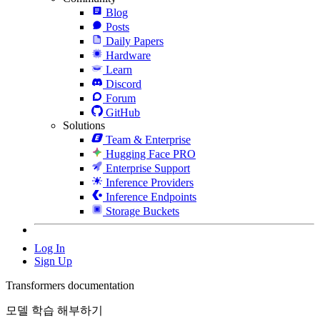
Blog
Posts
Daily Papers
Hardware
Learn
Discord
Forum
GitHub
Solutions
Team & Enterprise
Hugging Face PRO
Enterprise Support
Inference Providers
Inference Endpoints
Storage Buckets
Log In
Sign Up
Transformers documentation
모델 학습 해부하기