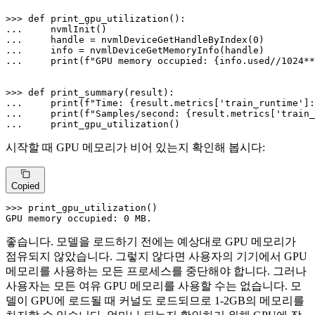
>>> 
def
print_gpu_utilization
... 
... 
    handle = nvmlDeviceGetHandleByIndex(
0
... 
... 
print
(
f"GPU memory occupied: 
{info.used//
1024
**
>>> 
def
print_summary
(
result
... 
print
(
f"Time: 
{result.metrics[
'train_runtime'
]:
... 
print
(
f"Samples/second: 
{result.metrics[
'train_
... 
    print_gpu_utilization()
시작할 때 GPU 메모리가 비어 있는지 확인해 봅시다:
Copied
>>> 
print_gpu_utilization()

GPU memory occupied: 
0
 MB.
좋습니다. 모델을 로드하기 전에는 예상대로 GPU 메모리가
점유되지 않았습니다. 그렇지 않다면 사용자의 기기에서 GPU
메모리를 사용하는 모든 프로세스를 중단해야 합니다. 그러나
사용자는 모든 여유 GPU 메모리를 사용할 수는 없습니다. 모
델이 GPU에 로드될 때 커널도 로드되므로 1-2GB의 메모리를