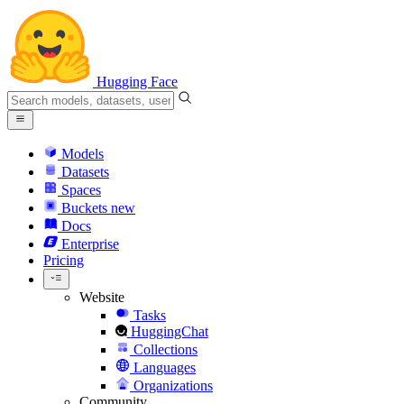
Hugging Face
Models
Datasets
Spaces
Buckets
new
Docs
Enterprise
Pricing
Website
Tasks
HuggingChat
Collections
Languages
Organizations
Community