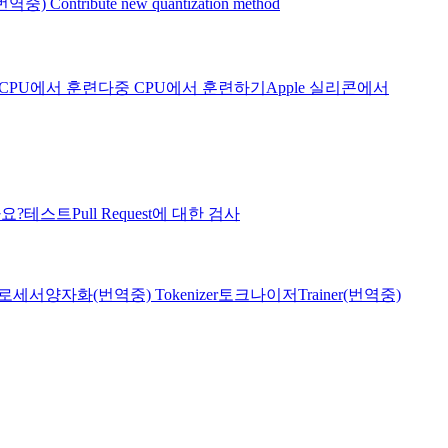
번역중) Contribute new quantization method
CPU에서 훈련
다중 CPU에서 훈련하기
Apple 실리콘에서
나요?
테스트
Pull Request에 대한 검사
로세서
양자화
(번역중) Tokenizer
토크나이저
Trainer
(번역중)