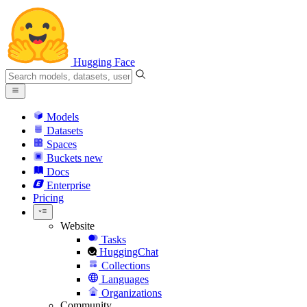
Hugging Face
Models
Datasets
Spaces
Buckets
new
Docs
Enterprise
Pricing
Website
Tasks
HuggingChat
Collections
Languages
Organizations
Community