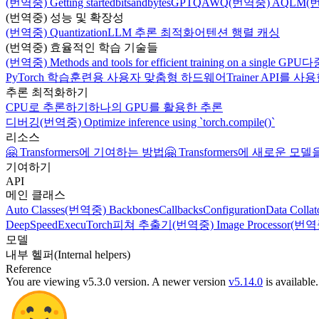
(번역중) Getting started
bitsandbytes
GPTQ
AWQ
(번역중) AQLM
(
(번역중) 성능 및 확장성
(번역중) Quantization
LLM 추론 최적화
어텐션 행렬 캐싱
(번역중) 효율적인 학습 기술들
(번역중) Methods and tools for efficient training on a single GPU
다
PyTorch 학습
훈련용 사용자 맞춤형 하드웨어
Trainer API
추론 최적화하기
CPU로 추론하기
하나의 GPU를 활용한 추론
디버깅
(번역중) Optimize inference using `torch.compile()`
리소스
🤗 Transformers에 기여하는 방법
🤗 Transformers에 새로운 
기여하기
API
메인 클래스
Auto Classes
(번역중) Backbones
Callbacks
Configuration
Data Collat
DeepSpeed
ExecuTorch
피쳐 추출기
(번역중) Image Processor
(번역중)
모델
내부 헬퍼(Internal helpers)
Reference
You are viewing v5.3.0 version.
A newer version
v5.14.0
is available.