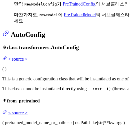
만약
가
PreTrainedConfig
의 서브클래스라
NewModelConfig
마찬가지로,
이
PreTrainedModel
의 서브클래스라
NewModel
세요.
AutoConfig
class
transformers.
AutoConfig
<
source
>
(
)
This is a generic configuration class that will be instantiated as one o
This class cannot be instantiated directly using
(throws an
__init__()
from_pretrained
<
source
>
(
pretrained_model_name_or_path
: str | os.PathLike[str]
**kwargs
)