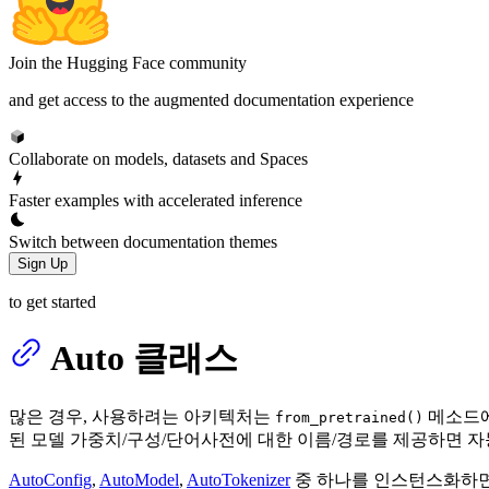
Join the Hugging Face community
and get access to the augmented documentation experience
Collaborate on models, datasets and Spaces
Faster examples with accelerated inference
Switch between documentation themes
Sign Up
to get started
Auto 클래스
많은 경우, 사용하려는 아키텍처는
메소드에
from_pretrained()
된 모델 가중치/구성/단어사전에 대한 이름/경로를 제공하면 
AutoConfig
,
AutoModel
,
AutoTokenizer
중 하나를 인스턴스화하면