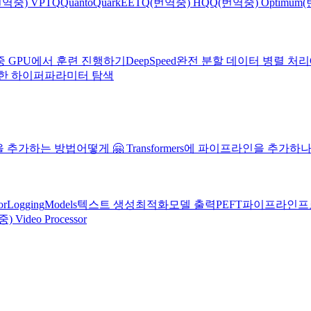
번역중) VPTQ
Quanto
Quark
EETQ
(번역중) HQQ
(번역중) Optimum
(
중 GPU에서 훈련 진행하기
DeepSpeed
완전 분할 데이터 병렬 처리
를 사용한 하이퍼파라미터 탐색
모델을 추가하는 방법
어떻게 🤗 Transformers에 파이프라인을 추가하
or
Logging
Models
텍스트 생성
최적화
모델 출력
PEFT
파이프라인
프
 Video Processor