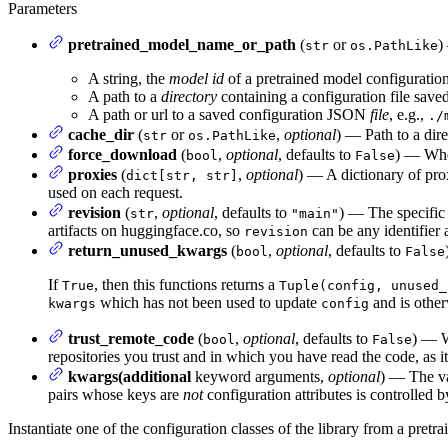
Parameters
pretrained_model_name_or_path
(
or
)
str
os.PathLike
A string, the
model id
of a pretrained model configuratio
A path to a
directory
containing a configuration file save
A path or url to a saved configuration JSON
file
, e.g.,
./
cache_dir
(
or
,
optional
) — Path to a dir
str
os.PathLike
force_download
(
,
optional
, defaults to
) — Whet
bool
False
proxies
(
,
optional
) — A dictionary of pro
dict[str, str]
used on each request.
revision
(
,
optional
, defaults to
) — The specific 
str
"main"
artifacts on huggingface.co, so
can be any identifier 
revision
return_unused_kwargs
(
,
optional
, defaults to
bool
False
If
, then this functions returns a
True
Tuple(config, unused_
which has not been used to update
and is other
kwargs
config
trust_remote_code
(
,
optional
, defaults to
) — W
bool
False
repositories you trust and in which you have read the code, as 
kwargs(additional
keyword arguments,
optional
) — The va
pairs whose keys are
not
configuration attributes is controlled 
Instantiate one of the configuration classes of the library from a pretr