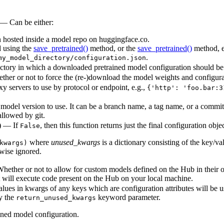
 — Can be either:
n hosted inside a model repo on huggingface.co.
d using the
save_pretrained()
method, or the
save_pretrained()
method, e
.
my_model_directory/configuration.json
ectory in which a downloaded pretrained model configuration should be 
her or not to force the (re-)download the model weights and configurati
xy servers to use by protocol or endpoint, e.g.,
{'http': 'foo.bar:3
model version to use. It can be a branch name, a tag name, or a commit 
allowed by git.
) — If
, then this function returns just the final configuration objec
False
where
unused_kwargs
is a dictionary consisting of the key/val
kwargs)
wise ignored.
hether or not to allow for custom models defined on the Hub in their o
it will execute code present on the Hub on your local machine.
lues in kwargs of any keys which are configuration attributes will be 
by the
keyword parameter.
return_unused_kwargs
ained model configuration.