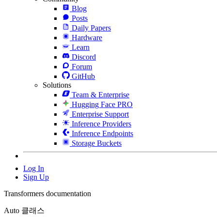
Blog
Posts
Daily Papers
Hardware
Learn
Discord
Forum
GitHub
Solutions
Team & Enterprise
Hugging Face PRO
Enterprise Support
Inference Providers
Inference Endpoints
Storage Buckets
Log In
Sign Up
Transformers documentation
Auto 클래스