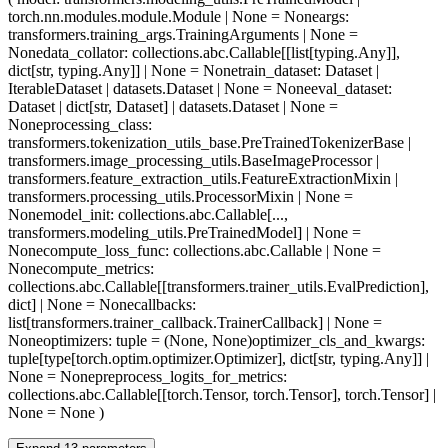
torch.nn.modules.module.Module | None = None
args
:
transformers.training_args.TrainingArguments | None =
None
data_collator
: collections.abc.Callable[[list[typing.Any]],
dict[str, typing.Any]] | None = None
train_dataset
: Dataset |
IterableDataset | datasets.Dataset | None = None
eval_dataset
:
Dataset | dict[str, Dataset] | datasets.Dataset | None =
None
processing_class
:
transformers.tokenization_utils_base.PreTrainedTokenizerBase |
transformers.image_processing_utils.BaseImageProcessor |
transformers.feature_extraction_utils.FeatureExtractionMixin |
transformers.processing_utils.ProcessorMixin | None =
None
model_init
: collections.abc.Callable[...,
transformers.modeling_utils.PreTrainedModel] | None =
None
compute_loss_func
: collections.abc.Callable | None =
None
compute_metrics
:
collections.abc.Callable[[transformers.trainer_utils.EvalPrediction],
dict] | None = None
callbacks
:
list[transformers.trainer_callback.TrainerCallback] | None =
None
optimizers
: tuple = (None, None)
optimizer_cls_and_kwargs
:
tuple[type[torch.optim.optimizer.Optimizer], dict[str, typing.Any]] |
None = None
preprocess_logits_for_metrics
:
collections.abc.Callable[[torch.Tensor, torch.Tensor], torch.Tensor] |
None = None
)