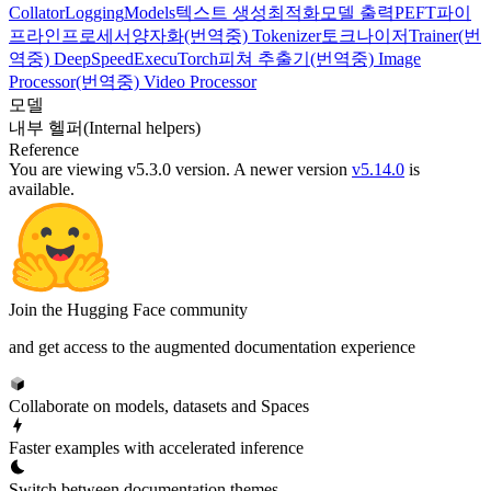
Collator
Logging
Models
텍스트 생성
최적화
모델 출력
PEFT
파이
프라인
프로세서
양자화
(번역중) Tokenizer
토크나이저
Trainer
(번
역중) DeepSpeed
ExecuTorch
피쳐 추출기
(번역중) Image
Processor
(번역중) Video Processor
모델
내부 헬퍼(Internal helpers)
Reference
You are viewing v5.3.0 version.
A newer version
v5.14.0
is
available.
Join the Hugging Face community
and get access to the augmented documentation experience
Collaborate on models, datasets and Spaces
Faster examples with accelerated inference
Switch between documentation themes