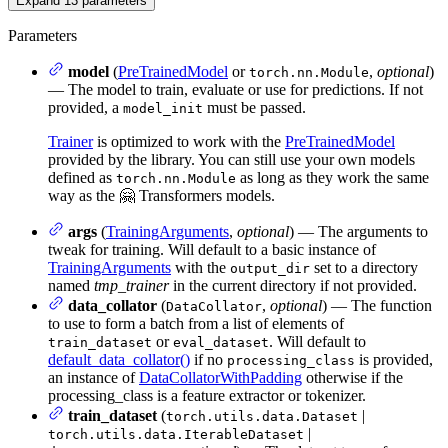
Expand
13
parameters
Parameters
model
(
PreTrainedModel
or
,
optional
)
torch.nn.Module
— The model to train, evaluate or use for predictions. If not
provided, a
must be passed.
model_init
Trainer
is optimized to work with the
PreTrainedModel
provided by the library. You can still use your own models
defined as
as long as they work the same
torch.nn.Module
way as the 🤗 Transformers models.
args
(
TrainingArguments
,
optional
) — The arguments to
tweak for training. Will default to a basic instance of
TrainingArguments
with the
set to a directory
output_dir
named
tmp_trainer
in the current directory if not provided.
data_collator
(
,
optional
) — The function
DataCollator
to use to form a batch from a list of elements of
or
. Will default to
train_dataset
eval_dataset
default_data_collator()
if no
is provided,
processing_class
an instance of
DataCollatorWithPadding
otherwise if the
processing_class is a feature extractor or tokenizer.
train_dataset
(
|
torch.utils.data.Dataset
|
torch.utils.data.IterableDataset