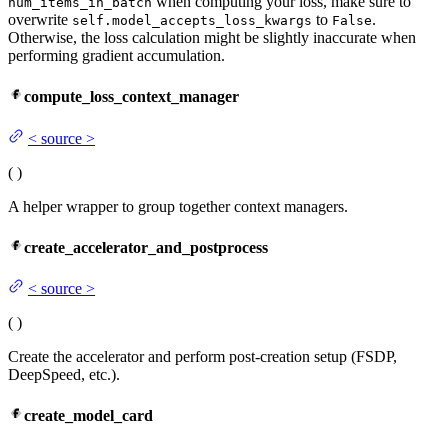
when computing your loss, make sure to
num_items_in_batch
overwrite
to
.
self.model_accepts_loss_kwargs
False
Otherwise, the loss calculation might be slightly inaccurate when
performing gradient accumulation.
compute_loss_context_manager
<
source
>
(
)
A helper wrapper to group together context managers.
create_accelerator_and_postprocess
<
source
>
(
)
Create the accelerator and perform post-creation setup (FSDP,
DeepSpeed, etc.).
create_model_card