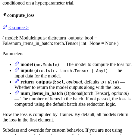
conditioned on a hyperparameter trial.
compute_loss
<
source
>
(
model
: Module
inputs
: dict
return_outputs
: bool =
False
num_items_in_batch
: torch.Tensor | int | None = None
)
Parameters
model
(
) — The model to compute the loss for.
nn.Module
inputs
(
) — The
dict[str, torch.Tensor | Any]
input data for the model.
return_outputs
(
,
optional
, defaults to
) —
bool
False
Whether to return the model outputs along with the loss.
num_items_in_batch
(Optional[torch.Tensor],
optional
)
— The number of items in the batch. If not passed, the loss is
computed using the default batch size reduction logic.
How the loss is computed by Trainer. By default, all models return
the loss in the first element.
Subclass and override for custom behavior. If you are not using