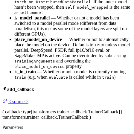
. If the inner model
torch.nn.DistributedDataParallel
hasn’t been wrapped, then
is the same
self.model_wrapped
as
.
self.model
is_model_parallel
— Whether or not a model has been
switched to a model parallel mode (different from data
parallelism, this means some of the model layers are split on
different GPUs).
place_model_on_device
— Whether or not to automatically
place the model on the device. Defaults to
unless model
True
parallel, DeepSpeed, FSDP, full fp16/bf16 eval, or
SageMaker MP is active. Can be overridden by subclassing
and overriding the
TrainingArguments
property.
place_model_on_device
is_in_train
— Whether or not a model is currently running
(e.g. when
is called while in
)
train
evaluate
train
add_callback
<
source
>
(
callback
: type[transformers.trainer_callback.TrainerCallback] |
transformers.trainer_callback.TrainerCallback
)
Parameters