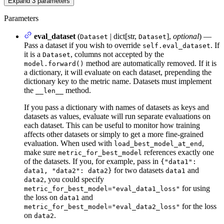
Expand
3
parameters
Parameters
eval_dataset
(
| dict[str,
],
optional
) —
Dataset
Dataset
Pass a dataset if you wish to override
. If
self.eval_dataset
it is a
, columns not accepted by the
Dataset
method are automatically removed. If it is
model.forward()
a dictionary, it will evaluate on each dataset, prepending the
dictionary key to the metric name. Datasets must implement
the
method.
__len__
If you pass a dictionary with names of datasets as keys and
datasets as values, evaluate will run separate evaluations on
each dataset. This can be useful to monitor how training
affects other datasets or simply to get a more fine-grained
evaluation. When used with
,
load_best_model_at_end
make sure
references exactly one
metric_for_best_model
of the datasets. If you, for example, pass in
{"data1":
for two datasets
and
data1, "data2": data2}
data1
, you could specify
data2
for using
metric_for_best_model="eval_data1_loss"
the loss on
and
data1
for the loss
metric_for_best_model="eval_data2_loss"
on
.
data2