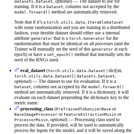
,
optional
) — The dataset to use for
datasets.Dataset
training. If it is a
, columns not accepted by the
Dataset
method are automatically removed.
model.forward()
Note that if it’s a
torch.utils.data.IterableDataset
with some randomization and you are training in a distributed
fashion, your iterable dataset should either use a internal
attribute
that is a
for the
generator
torch.Generator
randomization that must be identical on all processes (and the
Trainer will manually set the seed of this
at each
generator
epoch) or have a
method that internally sets the
set_epoch()
seed of the RNGs used.
eval_dataset
(
| dict[str,
torch.utils.data.Dataset
] |
,
torch.utils.data.Dataset
datasets.Dataset
optional
) — The dataset to use for evaluation. If it is a
, columns not accepted by the
Dataset
model.forward()
method are automatically removed. If it is a dictionary, it will
evaluate on each dataset prepending the dictionary key to the
metric name.
processing_class
(
or
PreTrainedTokenizerBase
or
or
BaseImageProcessor
FeatureExtractionMixin
,
optional
) — Processing class used to
ProcessorMixin
process the data. If provided, will be used to automatically
process the inputs for the model, and it will be saved along the