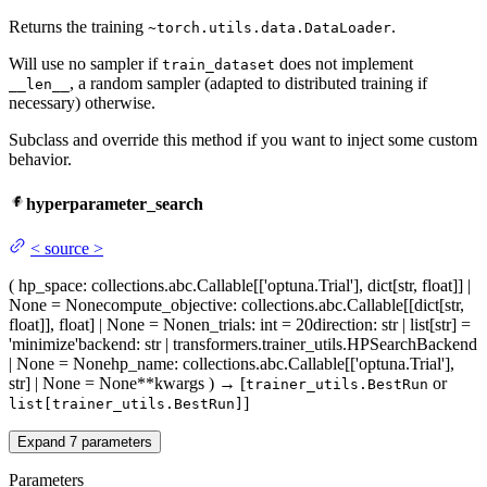
Returns the training
.
~torch.utils.data.DataLoader
Will use no sampler if
does not implement
train_dataset
, a random sampler (adapted to distributed training if
__len__
necessary) otherwise.
Subclass and override this method if you want to inject some custom
behavior.
hyperparameter_search
<
source
>
(
hp_space
: collections.abc.Callable[['optuna.Trial'], dict[str, float]] |
None = None
compute_objective
: collections.abc.Callable[[dict[str,
float]], float] | None = None
n_trials
: int = 20
direction
: str | list[str] =
'minimize'
backend
: str | transformers.trainer_utils.HPSearchBackend
| None = None
hp_name
: collections.abc.Callable[['optuna.Trial'],
str] | None = None
**kwargs
)
→
[
or
trainer_utils.BestRun
]
list[trainer_utils.BestRun]
Expand
7
parameters
Parameters