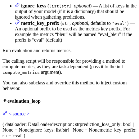
ignore_keys
(
,
optional
) — A list of keys in the
list[str]
output of your model (if it is a dictionary) that should be
ignored when gathering predictions.
metric_key_prefix
(
,
optional
, defaults to
) —
str
"eval"
An optional prefix to be used as the metrics key prefix. For
example the metrics “bleu” will be named “eval_bleu” if the
prefix is “eval” (default)
Run evaluation and returns metrics.
The calling script will be responsible for providing a method to
compute metrics, as they are task-dependent (pass it to the init
argument).
compute_metrics
You can also subclass and override this method to inject custom
behavior.
evaluation_loop
<
source
>
(
dataloader
: DataLoader
description
: str
prediction_loss_only
: bool |
None = None
ignore_keys
: list[str] | None = None
metric_key_prefix
:
str = 'eval'
)