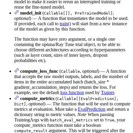
model to make it easier to rerun an interrupted training or
reuse the fine-tuned model.
model_init
(
,
Callable[[], PreTrainedModel]
optional
) — A function that instantiates the model to be used.
If provided, each call to
train()
will start from a new instance
of the model as given by this function.
The function may have zero argument, or a single one
containing the optuna/Ray Tune trial object, to be able to
choose different architectures according to hyperparameters
(such as layer count, sizes of inner layers, dropout
probabilities etc).
compute_loss_func
(
,
optional
) — A function
Callable
that accepts the raw model outputs, labels, and the number of
items in the entire accumulated batch (batch_size *
gradient_accumulation_steps) and returns the loss. For
example, see the default
loss function
used by
Trainer
.
compute_metrics
(
Callable[[EvalPrediction],
,
optional
) — The function that will be used to compute
Dict]
metrics at evaluation. Must take a
EvalPrediction
and return a
dictionary string to metric values.
Note
When passing
TrainingArgs with
set to
, your
batch_eval_metrics
True
compute_metrics function must take a boolean
argument. This will be triggered after the
compute_result