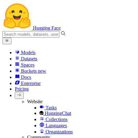
Hugging Face
Models
Datasets
Spaces
Buckets
new
Docs
Enterprise
Pricing
Website
Tasks
HuggingChat
Collections
Languages
Organizations
Community