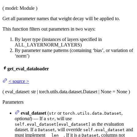
(
model
: Module
)
Get all parameter names that weight decay will be applied to.
This function filters out parameters in two ways:
By layer type (instances of layers specified in
ALL_LAYERNORM_LAYERS)
By parameter name patterns (containing ‘bias’, or variation of
‘norm’)
get_eval_dataloader
<
source
>
(
eval_dataset
: str | torch.utils.data.dataset.Dataset | None = None
)
Parameters
eval_dataset
(
or
,
str
torch.utils.data.Dataset
optional
) — If a
, will use
str
as the evaluation
self.eval_dataset[eval_dataset]
dataset. If a
, will override
and
Dataset
self.eval_dataset
must implement
. If it is a
, columns not
__len__
Dataset