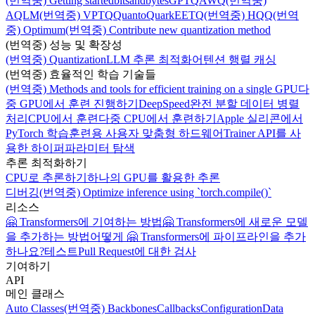
(번역중) Getting started
bitsandbytes
GPTQ
AWQ
(번역중)
AQLM
(번역중) VPTQ
Quanto
Quark
EETQ
(번역중) HQQ
(번역
중) Optimum
(번역중) Contribute new quantization method
(번역중) 성능 및 확장성
(번역중) Quantization
LLM 추론 최적화
어텐션 행렬 캐싱
(번역중) 효율적인 학습 기술들
(번역중) Methods and tools for efficient training on a single GPU
다
중 GPU에서 훈련 진행하기
DeepSpeed
완전 분할 데이터 병렬
처리
CPU에서 훈련
다중 CPU에서 훈련하기
Apple 실리콘에서
PyTorch 학습
훈련용 사용자 맞춤형 하드웨어
Trainer API를 사
용한 하이퍼파라미터 탐색
추론 최적화하기
CPU로 추론하기
하나의 GPU를 활용한 추론
디버깅
(번역중) Optimize inference using `torch.compile()`
리소스
🤗 Transformers에 기여하는 방법
🤗 Transformers에 새로운 모델
을 추가하는 방법
어떻게 🤗 Transformers에 파이프라인을 추가
하나요?
테스트
Pull Request에 대한 검사
기여하기
API
메인 클래스
Auto Classes
(번역중) Backbones
Callbacks
Configuration
Data