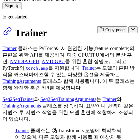
Sign Up
to get started
Trainer
Copy page
Trainer
클래스는 PyTorch에서 완전한 기능(feature-complete)의
훈련을 위한 API를 제공하며, 다중 GPU/TPU에서의 분산 훈
련,
NVIDIA GPU
,
AMD GPU
를 위한 혼합 정밀도, 그리고
PyTorch의
를 지원합니다.
Trainer
는 모델의 훈련 방
torch.amp
식을 커스터마이즈할 수 있는 다양한 옵션을 제공하는
TrainingArguments
클래스와 함께 사용됩니다. 이 두 클래스는
함께 완전한 훈련 API를 제공합니다.
Seq2SeqTrainer
와
Seq2SeqTrainingArguments
는
Trainer
와
TrainingArguments
클래스를 상속하며, 요약이나 번역과 같은
시퀀스-투-시퀀스 작업을 위한 모델 훈련에 적합하게 조정되
어 있습니다.
Trainer
클래스는 🤗 Transformers 모델에 최적화되
어 있으며, 다른 모델과 함께 사용될 때 예상치 못