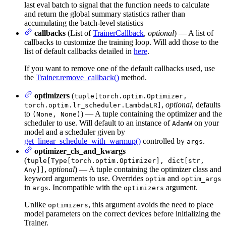
last eval batch to signal that the function needs to calculate
and return the global summary statistics rather than
accumulating the batch-level statistics
callbacks
(List of
TrainerCallback
,
optional
) — A list of
callbacks to customize the training loop. Will add those to the
list of default callbacks detailed in
here
.
If you want to remove one of the default callbacks used, use
the
Trainer.remove_callback()
method.
optimizers
(
tuple[torch.optim.Optimizer,
,
optional
, defaults
torch.optim.lr_scheduler.LambdaLR]
to
) — A tuple containing the optimizer and the
(None, None)
scheduler to use. Will default to an instance of
on your
AdamW
model and a scheduler given by
get_linear_schedule_with_warmup()
controlled by
.
args
optimizer_cls_and_kwargs
(
tuple[Type[torch.optim.Optimizer], dict[str,
,
optional
) — A tuple containing the optimizer class and
Any]]
keyword arguments to use. Overrides
and
optim
optim_args
in
. Incompatible with the
argument.
args
optimizers
Unlike
, this argument avoids the need to place
optimizers
model parameters on the correct devices before initializing the
Trainer.