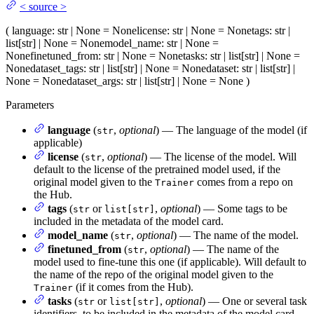
<
source
>
(
language
: str | None = None
license
: str | None = None
tags
: str |
list[str] | None = None
model_name
: str | None =
None
finetuned_from
: str | None = None
tasks
: str | list[str] | None =
None
dataset_tags
: str | list[str] | None = None
dataset
: str | list[str] |
None = None
dataset_args
: str | list[str] | None = None
)
Parameters
language
(
,
optional
) — The language of the model (if
str
applicable)
license
(
,
optional
) — The license of the model. Will
str
default to the license of the pretrained model used, if the
original model given to the
comes from a repo on
Trainer
the Hub.
tags
(
or
,
optional
) — Some tags to be
str
list[str]
included in the metadata of the model card.
model_name
(
,
optional
) — The name of the model.
str
finetuned_from
(
,
optional
) — The name of the
str
model used to fine-tune this one (if applicable). Will default to
the name of the repo of the original model given to the
(if it comes from the Hub).
Trainer
tasks
(
or
,
optional
) — One or several task
str
list[str]
identifiers, to be included in the metadata of the model card.