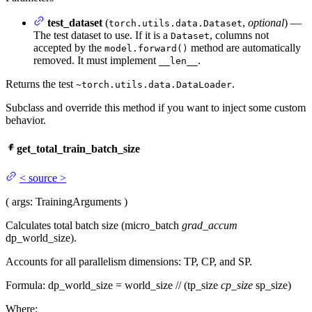
test_dataset
(
,
optional
) —
torch.utils.data.Dataset
The test dataset to use. If it is a
, columns not
Dataset
accepted by the
method are automatically
model.forward()
removed. It must implement
.
__len__
Returns the test
.
~torch.utils.data.DataLoader
Subclass and override this method if you want to inject some custom
behavior.
get_total_train_batch_size
<
source
>
(
args
: TrainingArguments
)
Calculates total batch size (micro_batch
grad_accum
dp_world_size).
Accounts for all parallelism dimensions: TP, CP, and SP.
Formula: dp_world_size = world_size // (tp_size
cp_size
sp_size)
Where: