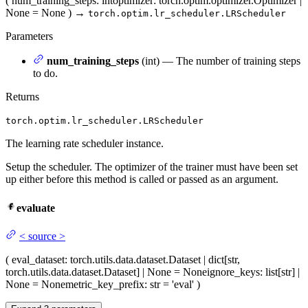
(
num_training_steps
: int
optimizer
: torch.optim.optimizer.Optimizer |
None = None
)
→
torch.optim.lr_scheduler.LRScheduler
Parameters
num_training_steps
(int) — The number of training steps
to do.
Returns
torch.optim.lr_scheduler.LRScheduler
The learning rate scheduler instance.
Setup the scheduler. The optimizer of the trainer must have been set
up either before this method is called or passed as an argument.
evaluate
<
source
>
(
eval_dataset
: torch.utils.data.dataset.Dataset | dict[str,
torch.utils.data.dataset.Dataset] | None = None
ignore_keys
: list[str] |
None = None
metric_key_prefix
: str = 'eval'
)