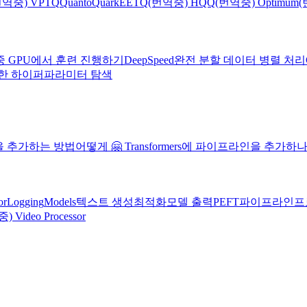
번역중) VPTQ
Quanto
Quark
EETQ
(번역중) HQQ
(번역중) Optimum
(
중 GPU에서 훈련 진행하기
DeepSpeed
완전 분할 데이터 병렬 처리
를 사용한 하이퍼파라미터 탐색
모델을 추가하는 방법
어떻게 🤗 Transformers에 파이프라인을 추가하
or
Logging
Models
텍스트 생성
최적화
모델 출력
PEFT
파이프라인
프
 Video Processor