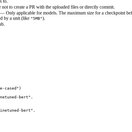
s to.
not to create a PR with the uploaded files or directly commit.
 — Only applicable for models. The maximum size for a checkpoint befo
ed by a unit (like
).
"5MB"
ub.
e-cased"
)

netuned-bert".
inetuned-bert".