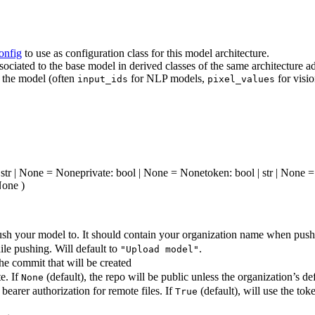
onfig
to use as configuration class for this model architecture.
associated to the base model in derived classes of the same architecture
o the model (often
for NLP models,
for visi
input_ids
pixel_values
 str | None = None
private
: bool | None = None
token
: bool | str | None
 None
)
sh your model to. It should contain your organization name when pushi
e pushing. Will default to
.
"Upload model"
he commit that will be created
e. If
(default), the repo will be public unless the organization’s def
None
earer authorization for remote files. If
(default), will use the t
True