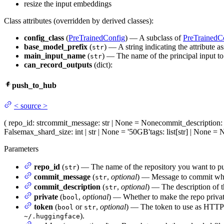
resize the input embeddings
Class attributes (overridden by derived classes):
config_class
(
PreTrainedConfig
) — A subclass of
PreTrainedC
base_model_prefix
(
) — A string indicating the attribute 
str
main_input_name
(
) — The name of the principal input t
str
can_record_outputs
(dict):
push_to_hub
<
source
>
(
repo_id
: str
commit_message
: str | None = None
commit_description
:
False
max_shard_size
: int | str | None = '50GB'
tags
: list[str] | None =
Parameters
repo_id
(
) — The name of the repository you want to pu
str
commit_message
(
,
optional
) — Message to commit whil
str
commit_description
(
,
optional
) — The description of t
str
private
(
,
optional
) — Whether to make the repo privat
bool
token
(
or
,
optional
) — The token to use as HTTP b
bool
str
).
~/.huggingface