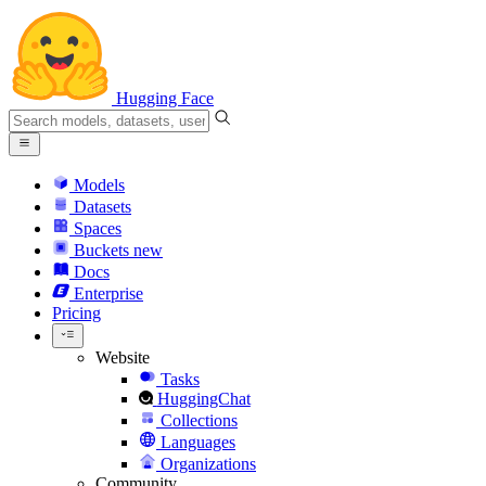
Hugging Face
Models
Datasets
Spaces
Buckets
new
Docs
Enterprise
Pricing
Website
Tasks
HuggingChat
Collections
Languages
Organizations
Community