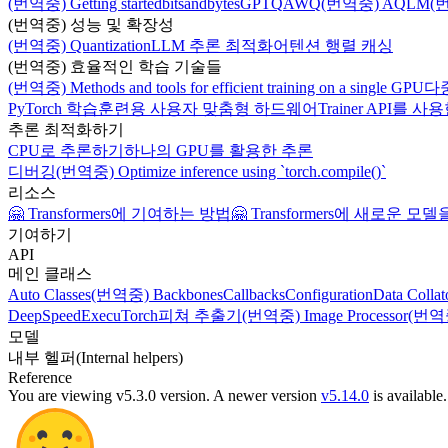
(번역중) Getting started
bitsandbytes
GPTQ
AWQ
(번역중) AQLM
(
(번역중) 성능 및 확장성
(번역중) Quantization
LLM 추론 최적화
어텐션 행렬 캐싱
(번역중) 효율적인 학습 기술들
(번역중) Methods and tools for efficient training on a single GPU
다
PyTorch 학습
훈련용 사용자 맞춤형 하드웨어
Trainer API
추론 최적화하기
CPU로 추론하기
하나의 GPU를 활용한 추론
디버깅
(번역중) Optimize inference using `torch.compile()`
리소스
🤗 Transformers에 기여하는 방법
🤗 Transformers에 새로운 
기여하기
API
메인 클래스
Auto Classes
(번역중) Backbones
Callbacks
Configuration
Data Collat
DeepSpeed
ExecuTorch
피쳐 추출기
(번역중) Image Processor
(번역중)
모델
내부 헬퍼(Internal helpers)
Reference
You are viewing v5.3.0 version.
A newer version
v5.14.0
is available.