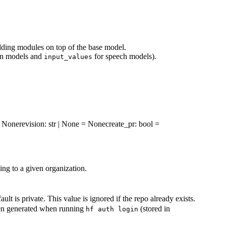
 adding modules on top of the base model.
on models and
for speech models).
input_values
 = None
revision
: str | None = None
create_pr
: bool =
ng to a given organization.
ault is private. This value is ignored if the repo already exists.
oken generated when running
(stored in
hf auth login