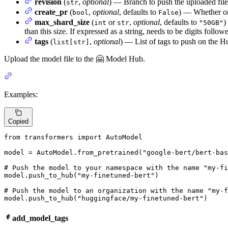
revision
(
,
optional
) — Branch to push the uploaded file
str
create_pr
(
,
optional
, defaults to
) — Whether or 
bool
False
max_shard_size
(
or
,
optional
, defaults to
)
int
str
"50GB"
than this size. If expressed as a string, needs to be digits follow
tags
(
,
optional
) — List of tags to push on the H
list[str]
Upload the model file to the 🤗 Model Hub.
Examples:
Copied
from
 transformers 
import
 AutoModel

model = AutoModel.from_pretrained(
"google-bert/bert-bas
# Push the model to your namespace with the name "my-fi
model.push_to_hub(
"my-finetuned-bert"
)

# Push the model to an organization with the name "my-f
model.push_to_hub(
"huggingface/my-finetuned-bert"
)
add_model_tags