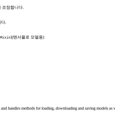
를 조정합니다.
다.
](텐서플로 모델용)
sMixin
els and handles methods for loading, downloading and saving models as 