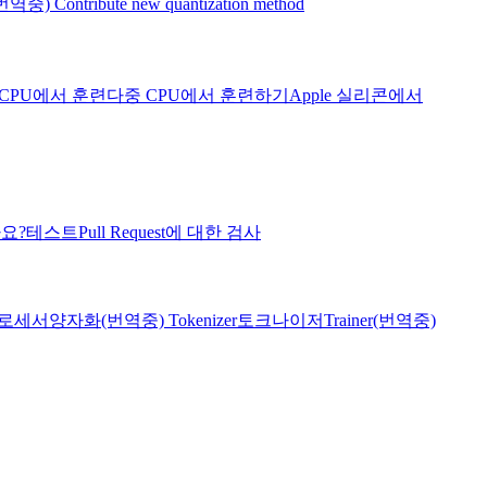
번역중) Contribute new quantization method
CPU에서 훈련
다중 CPU에서 훈련하기
Apple 실리콘에서
나요?
테스트
Pull Request에 대한 검사
로세서
양자화
(번역중) Tokenizer
토크나이저
Trainer
(번역중)