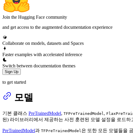
Join the Hugging Face community
and get access to the augmented documentation experience
Collaborate on models, datasets and Spaces
Faster examples with accelerated inference
Switch between documentation themes
Sign Up
to get started
모델
기본 클래스
PreTrainedModel
,
,
TFPreTrainedModel
FlaxPreTrai
된) 라이브러리에서 제공하는 사전 훈련된 모델 설정을 로드하
PreTrainedModel
과
은 또한 모든 모델들을 
TFPreTrainedModel