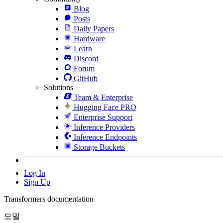
Blog
Posts
Daily Papers
Hardware
Learn
Discord
Forum
GitHub
Solutions
Team & Enterprise
Hugging Face PRO
Enterprise Support
Inference Providers
Inference Endpoints
Storage Buckets
Log In
Sign Up
Transformers documentation
모델