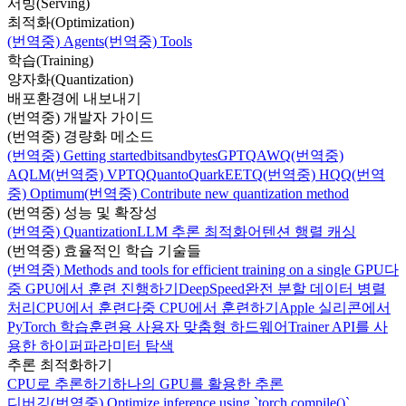
서빙(Serving)
최적화(Optimization)
(번역중) Agents
(번역중) Tools
학습(Training)
양자화(Quantization)
배포환경에 내보내기
(번역중) 개발자 가이드
(번역중) 경량화 메소드
(번역중) Getting started
bitsandbytes
GPTQ
AWQ
(번역중)
AQLM
(번역중) VPTQ
Quanto
Quark
EETQ
(번역중) HQQ
(번역
중) Optimum
(번역중) Contribute new quantization method
(번역중) 성능 및 확장성
(번역중) Quantization
LLM 추론 최적화
어텐션 행렬 캐싱
(번역중) 효율적인 학습 기술들
(번역중) Methods and tools for efficient training on a single GPU
다
중 GPU에서 훈련 진행하기
DeepSpeed
완전 분할 데이터 병렬
처리
CPU에서 훈련
다중 CPU에서 훈련하기
Apple 실리콘에서
PyTorch 학습
훈련용 사용자 맞춤형 하드웨어
Trainer API를 사
용한 하이퍼파라미터 탐색
추론 최적화하기
CPU로 추론하기
하나의 GPU를 활용한 추론
디버깅
(번역중) Optimize inference using `torch.compile()`