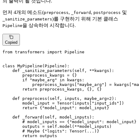
의 출력이 될 것입니다.
먼저 4개의 메소드(
,
,
및
preprocess
_forward
postprocess
)를 구현하기 위해 기본 클래스
_sanitize_parameters
을 상속하여 시작합니다.
Pipeline
Copied
from
 transformers 
import
 Pipeline

class
MyPipeline
(
Pipeline
):

def
_sanitize_parameters
(
self, **kwargs
):

        preprocess_kwargs = {}

if
"maybe_arg"
in
 kwargs:

            preprocess_kwargs[
"maybe_arg"
] = kwargs[
"ma
return
 preprocess_kwargs, {}, {}

def
preprocess
(
self, inputs, maybe_arg=
2
):

        model_input = Tensor(inputs[
"input_ids"
])

return
 {
"model_input"
: model_input}

def
_forward
(
self, model_inputs
):

# model_inputs == {"model_input": model_input}
        outputs = self.model(**model_inputs)

# Maybe {"logits": Tensor(...)}
return
 outputs
