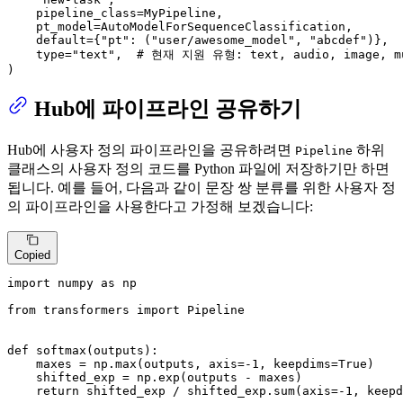
    pipeline_class=MyPipeline,

    pt_model=AutoModelForSequenceClassification,

    default={
"pt"
: (
"user/awesome_model"
, 
"abcdef"
)},

type
=
"text"
,  
# 현재 지원 유형: text, audio, image, m
)
Hub에 파이프라인 공유하기
Hub에 사용자 정의 파이프라인을 공유하려면
하위
Pipeline
클래스의 사용자 정의 코드를 Python 파일에 저장하기만 하면
됩니다. 예를 들어, 다음과 같이 문장 쌍 분류를 위한 사용자 정
의 파이프라인을 사용한다고 가정해 보겠습니다:
Copied
import
 numpy 
as
 np

from
 transformers 
import
 Pipeline

def
softmax
(
outputs
):

    maxes = np.
max
(outputs, axis=-
1
, keepdims=
True
)

    shifted_exp = np.exp(outputs - maxes)

return
 shifted_exp / shifted_exp.
sum
(axis=-
1
, keepd