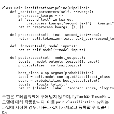
class
PairClassificationPipeline
(
Pipeline
):

def
_sanitize_parameters
(
self, **kwargs
):

        preprocess_kwargs = {}

if
"second_text"
in
 kwargs:

            preprocess_kwargs[
"second_text"
] = kwargs[
"
return
 preprocess_kwargs, {}, {}

def
preprocess
(
self, text, second_text=
None
):

return
 self.tokenizer(text, text_pair=second_te
def
_forward
(
self, model_inputs
):

return
 self.model(**model_inputs)

def
postprocess
(
self, model_outputs
):

        logits = model_outputs.logits[
0
].numpy()

        probabilities = softmax(logits)

        best_class = np.argmax(probabilities)

        label = self.model.config.id2label[best_class]

        score = probabilities[best_class].item()

        logits = logits.tolist()

return
 {
"label"
: label, 
"score"
: score, 
"logits
구현은 프레임워크에 구애받지 않으며, PyTorch와 TensorFlow
모델에 대해 작동합니다. 이를
라는
pair_classification.py
파일에 저장한 경우, 다음과 같이 가져오고 등록할 수 있습니
다: