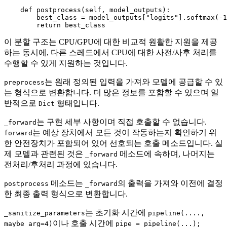
def
postprocess
(
self, model_outputs
):

        best_class = model_outputs[
"logits"
].softmax(-
1
return
 best_class
이 분할 구조는 CPU/GPU에 대한 비교적 원활한 지원을 제공
하는 동시에, 다른 스레드에서 CPU에 대한 사전/사후 처리를
수행할 수 있게 지원하는 것입니다.
는 원래 정의된 입력을 가져와 모델에 공급할 수 있
preprocess
는 형식으로 변환합니다. 더 많은 정보를 포함할 수 있으며 일
반적으로
형태입니다.
Dict
는 구현 세부 사항이며 직접 호출할 수 없습니다.
_forward
는 예상 장치에서 모든 것이 작동하는지 확인하기 위
forward
한 안전장치가 포함되어 있어 선호되는 호출 메소드입니다. 실
제 모델과 관련된 것은
메소드에 속하며, 나머지는
_forward
전처리/후처리 과정에 있습니다.
메소드는
의 출력을 가져와 이전에 결정
postprocess
_forward
한 최종 출력 형식으로 변환합니다.
는 초기화 시간에
_sanitize_parameters
pipeline(....,
이나 호출 시간에
maybe_arg=4)
pipe = pipeline(...);