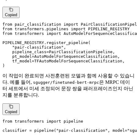
Copied
from
 pair_classification 
import
from
 transformers.pipelines 
import
from
 transformers 
import
 AutoModelForSequenceClassifica
PIPELINE_REGISTRY.register_pipeline(

"pair-classification"
,

    pipeline_class=PairClassificationPipeline,

    pt_model=AutoModelForSequenceClassification,

    tf_model=TFAutoModelForSequenceClassification,

)
이 작업이 완료되면 사전훈련된 모델과 함께 사용할 수 있습니
다. 예를 들어,
은 MRPC 데이
sgugger/finetuned-bert-mrpc
터 세트에서 미세 조정되어 문장 쌍을 패러프레이즈인지 아닌
지를 분류합니다.
Copied
from
 transformers 
import
 pipeline

classifier = pipeline(
"pair-classification"
, model=
"sgu