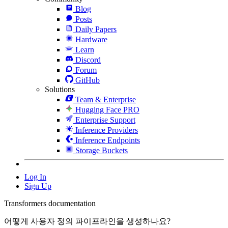
Blog
Posts
Daily Papers
Hardware
Learn
Discord
Forum
GitHub
Solutions
Team & Enterprise
Hugging Face PRO
Enterprise Support
Inference Providers
Inference Endpoints
Storage Buckets
Log In
Sign Up
Transformers documentation
어떻게 사용자 정의 파이프라인을 생성하나요?