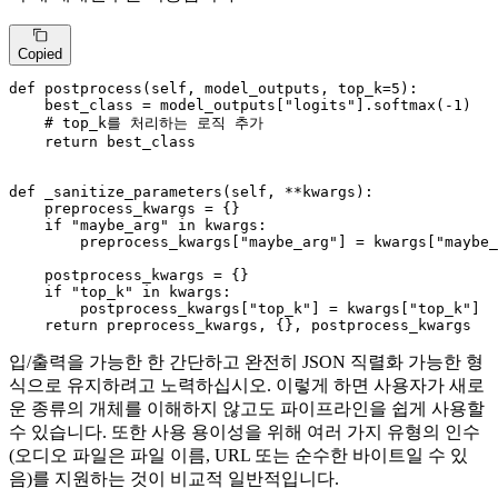
Copied
def
postprocess
(
self, model_outputs, top_k=
5
):

    best_class = model_outputs[
"logits"
].softmax(-
1
)

# top_k를 처리하는 로직 추가
return
 best_class

def
_sanitize_parameters
(
self, **kwargs
):

    preprocess_kwargs = {}

if
"maybe_arg"
in
 kwargs:

        preprocess_kwargs[
"maybe_arg"
] = kwargs[
"maybe_
    postprocess_kwargs = {}

if
"top_k"
in
 kwargs:

        postprocess_kwargs[
"top_k"
] = kwargs[
"top_k"
]

return
 preprocess_kwargs, {}, postprocess_kwargs
입/출력을 가능한 한 간단하고 완전히 JSON 직렬화 가능한 형
식으로 유지하려고 노력하십시오. 이렇게 하면 사용자가 새로
운 종류의 개체를 이해하지 않고도 파이프라인을 쉽게 사용할
수 있습니다. 또한 사용 용이성을 위해 여러 가지 유형의 인수
(오디오 파일은 파일 이름, URL 또는 순수한 바이트일 수 있
음)를 지원하는 것이 비교적 일반적입니다.