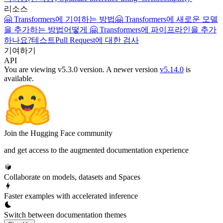
리소스
🤗 Transformers에 기여하는 방법
🤗 Transformers에 새로운 모델
을 추가하는 방법
어떻게 🤗 Transformers에 파이프라인을 추가
하나요?
테스트
Pull Request에 대한 검사
기여하기
API
You are viewing v5.3.0 version.
A newer version
v5.14.0
is
available.
Join the Hugging Face community
and get access to the augmented documentation experience
Collaborate on models, datasets and Spaces
Faster examples with accelerated inference
Switch between documentation themes