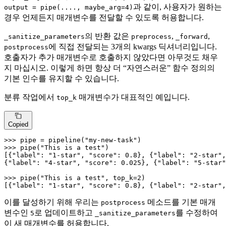
과 같이, 사용자가 원하는
output = pipe(...., maybe_arg=4)
경우 언제든지 매개변수를 전달할 수 있도록 허용합니다.
의 반환 값은
,
,
_sanitize_parameters
preprocess
_forward
에 직접 전달되는 3개의 kwargs 딕셔너리입니다.
postprocess
호출자가 추가 매개변수로 호출하지 않았다면 아무것도 채우
지 마십시오. 이렇게 하면 항상 더 “자연스러운” 함수 정의의
기본 인수를 유지할 수 있습니다.
분류 작업에서
매개변수가 대표적인 예입니다.
top_k
Copied
>>> 
pipe = pipeline(
"my-new-task"
>>> 
pipe(
"This is a test"
)

[{
"label"
: 
"1-star"
, 
"score"
: 
0.8
}, {
"label"
: 
"2-star"
,
{
"label"
: 
"4-star"
, 
"score"
: 
0.025
}, {
"label"
: 
"5-star"
>>> 
pipe(
"This is a test"
, top_k=
2
)

[{
"label"
: 
"1-star"
, 
"score"
: 
0.8
}, {
"label"
: 
"2-star"
,
이를 달성하기 위해 우리는
메소드를 기본 매개
postprocess
변수인
로 업데이트하고
를 수정하여
5
_sanitize_parameters
이 새 매개변수를 허용합니다.