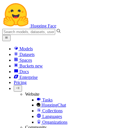
Hugging Face
Models
Datasets
Spaces
Buckets
new
Docs
Enterprise
Pricing
Website
Tasks
HuggingChat
Collections
Languages
Organizations
Community