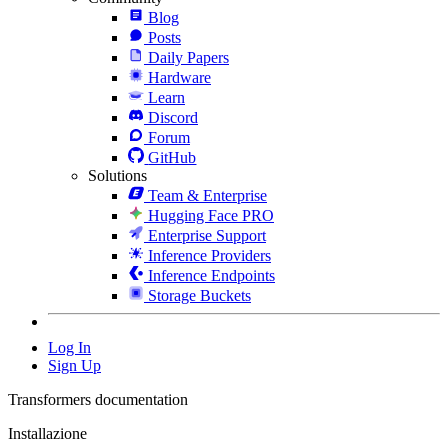
Blog
Posts
Daily Papers
Hardware
Learn
Discord
Forum
GitHub
Solutions
Team & Enterprise
Hugging Face PRO
Enterprise Support
Inference Providers
Inference Endpoints
Storage Buckets
Log In
Sign Up
Transformers documentation
Installazione