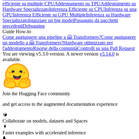
efficiente su multiple CPU
Addestramento su TPU
Addestramento su
Hardware Specializzato
Inferenza Efficiente su CPU
Inferenza su una
GPU
Inferenza Efficiente su GPU Multiple
Inferenza su Hardware
Specializzato
Istanziare un big model
Passaggio da pacchetti
precedenti
Debugging
Guide How-to
Come aggiungere una pipeline a 🤗 Transformers?
Come aggiungere
un modello a 🤗 Transformers?
Hardware ottimizzato per
l'addestramento
Risorse della comunità
Controlli su una Pull Request
You are viewing v5.3.0 version.
A newer version
v5.14.0
is
available.
Join the Hugging Face community
and get access to the augmented documentation experience
Collaborate on models, datasets and Spaces
Faster examples with accelerated inference