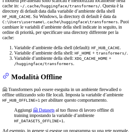
I modelli pre-allenati sono scaricati e memorizzati localmente nella
cache in:
. Questa è la
~/.cache/huggingface/transformers/
directory di default data dalla variabile d’ambiente della shell
. Su Windows, la directory di default è data da
HF_HUB_CACHE
. Puoi
C:\Users\username\.cache\huggingface\transformers
cambiare le variabili d’ambiente della shell indicate in seguito, in
ordine di priorità, per specificare una directory differente per la
cache:
Variabile d’ambiente della shell (default):
.
HF_HUB_CACHE
Variabile d’ambiente della shell:
+
.
HF_HOME
transformers/
Variabile d’ambiente della shell:
+
XDG_CACHE_HOME
.
/huggingface/transformers
Modalità Offline
🤗 Transformers può essere eseguita in un ambiente firewalled o
offline utilizzando solo file locali. Imposta la variabile d’ambiente
per abilitare questo comportamento.
HF_HUB_OFFLINE=1
Aggiungi
🤗 Datasets
al tuo flusso di lavoro offline di
training impostando la variabile d’ambiente
.
HF_DATASETS_OFFLINE=1
Ad esempio, in genere si esegue un programma su una rete normale,