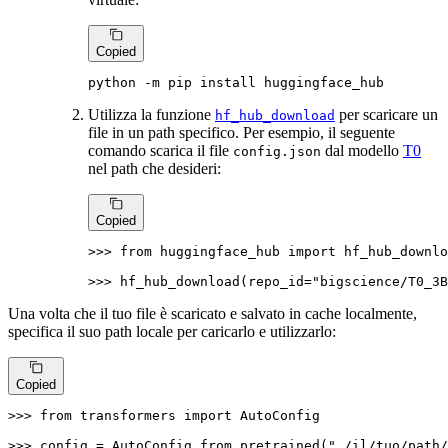
Copied
python -m pip install huggingface_hub
Utilizza la funzione
per scaricare un
hf_hub_download
file in un path specifico. Per esempio, il seguente
comando scarica il file
dal modello
T0
config.json
nel path che desideri:
Copied
>>> 
from
 huggingface_hub 
import
 hf_hub_downlo
>>> 
hf_hub_download(repo_id=
"bigscience/T0_3B
Una volta che il tuo file è scaricato e salvato in cache localmente,
specifica il suo path locale per caricarlo e utilizzarlo:
Copied
>>> 
from
 transformers 
import
 AutoConfig

>>> 
config = AutoConfig.from_pretrained(
"./il/tuo/path/