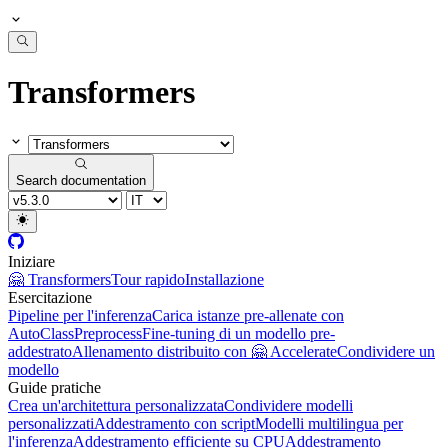
Transformers
Search documentation
Iniziare
🤗 Transformers
Tour rapido
Installazione
Esercitazione
Pipeline per l'inferenza
Carica istanze pre-allenate con
AutoClass
Preprocess
Fine-tuning di un modello pre-
addestrato
Allenamento distribuito con 🤗 Accelerate
Condividere un
modello
Guide pratiche
Crea un'architettura personalizzata
Condividere modelli
personalizzati
Addestramento con script
Modelli multilingua per
l'inferenza
Addestramento efficiente su CPU
Addestramento