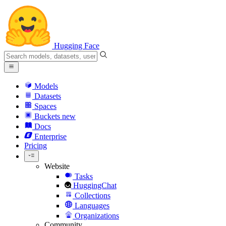
Hugging Face
Models
Datasets
Spaces
Buckets
new
Docs
Enterprise
Pricing
Website
Tasks
HuggingChat
Collections
Languages
Organizations
Community