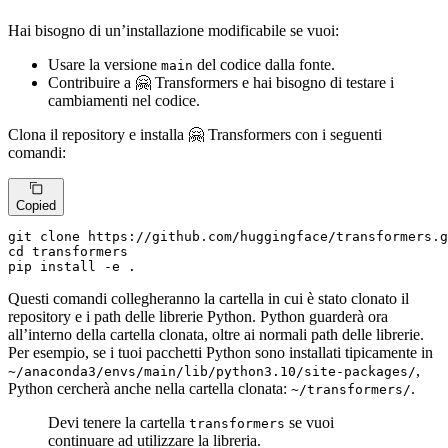
Hai bisogno di un’installazione modificabile se vuoi:
Usare la versione
del codice dalla fonte.
main
Contribuire a 🤗 Transformers e hai bisogno di testare i
cambiamenti nel codice.
Clona il repository e installa 🤗 Transformers con i seguenti
comandi:
Copied
git 
clone
cd
 transformers

pip install -e .
Questi comandi collegheranno la cartella in cui è stato clonato il
repository e i path delle librerie Python. Python guarderà ora
all’interno della cartella clonata, oltre ai normali path delle librerie.
Per esempio, se i tuoi pacchetti Python sono installati tipicamente in
,
~/anaconda3/envs/main/lib/python3.10/site-packages/
Python cercherà anche nella cartella clonata:
.
~/transformers/
Devi tenere la cartella
se vuoi
transformers
continuare ad utilizzare la libreria.