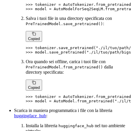
>>> 
tokenizer = AutoTokenizer.from_pretrained
>>> 
model = AutoModelForSeq2SeqLM.from_pretra
Salva i tuoi file in una directory specificata con
:
PreTrainedModel.save_pretrained()
Copied
>>> 
tokenizer.save_pretrained(
"./il/tuo/path/
>>> 
model.save_pretrained(
"./il/tuo/path/bigs
Ora quando sei offline, carica i tuoi file con
dalla
PreTrainedModel.from_pretrained()
directory specificata:
Copied
>>> 
tokenizer = AutoTokenizer.from_pretrained
>>> 
model = AutoModel.from_pretrained(
"./il/t
Scarica in maniera programmatica i file con la libreria
huggingface_hub
:
Installa la libreria
nel tuo ambiente
huggingface_hub
virtuale: