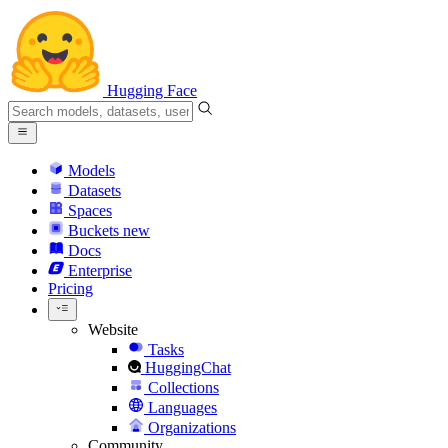
Hugging Face
Models
Datasets
Spaces
Buckets
new
Docs
Enterprise
Pricing
Website
Tasks
HuggingChat
Collections
Languages
Organizations
Community