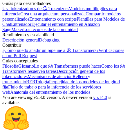
Guías para desarrolladores
Usa tokenizadores de 🤗 Tokenizers
Modelos multilingües para
inferencia
Crea una arquitectura personalizada
Compartir modelos
personalizados
Entrenamiento con scripts
Plantillas para Modelos de
Chat
Entrenador
Ejecutar el entrenamiento en Amazon
SageMaker
Los recursos de la comunidad
Rendimiento y escalabilidad
Descripción general
Debugging
Contribuir
¿Cómo puedo añadir un pipeline a 🤗 Transformers?
Verificaciones
en un Pull Request
Guías conceptuales
Filosofía
Glosario
Lo que 🤗 Transformers puede hacer
Como los 🤗
Transformers resuelven tareas
Descripción general de los
tokenizadores
Mecanismos de atención
Relleno y
truncamiento
BERTología
Perplejidad de los modelos de longitud
fija
Flujo de trabajo para la inferencia de los servidores
web
Anatomía del entrenamiento de los modelos
You are viewing v5.3.0 version.
A newer version
v5.14.0
is
available.