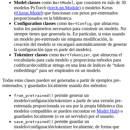
Model classes
como
, que consisten en más de 30
BertModel
modelos PyTorch (
torch.nn.Module
) o modelos Keras
(
tf.keras.Model
) que funcionan con pesos pre-entrenados
proporcionados en la biblioteca.
Configuration classes
como
, que almacena
BertConfig
todos los parámetros necesarios para construir un modelo. No
siempre tienes que generarla tu. En particular, si estas usando
un modelo pre-entrenado sin ninguna modificación, la
creación del modelo se encargará automáticamente de generar
la configuración (que es parte del modelo).
Tokenizer classes
como
, que almacena el
BertTokenizer
vocabulario para cada modelo y proporciona métodos para
codificar/decodificar strings en una lista de índices de “token
embeddings” para ser empleados en un modelo.
Todas estas clases pueden ser generadas a partir de ejemplos pre-
entrenados, y guardados localmente usando dos métodos:
permite generar un
from_pretrained()
modelo/configuración/tokenizer a partir de una versión pre-
entrenada proporcionada ya sea por la propia biblioteca (los
modelos compatibles se pueden encontrar en
Model Hub
) o
guardados localmente (o en un servidor) por el usuario.
permite guardar un
save_pretrained()
modelo/configuración/tokenizer localmente, de forma que