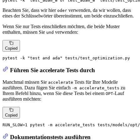
pytest -k 
"test_adam_w or test_adam_w"
 tests/test_optim
Beachten Sie, dass wir hier
verwenden, da wir wollen, dass
oder
eines der Schlüsselwörter übereinstimmt, um beide einzuschließen.
Wenn Sie nur Tests einschließen möchten, die beide Muster
enthalten, müssen Sie
verwenden:
und
Copied
pytest -k 
"test and ada"
 tests/test_optimization.py
Führen Sie accelerate Tests durch
Manchmal müssen Sie
Tests für Ihre Modelle
accelerate
ausführen. Dazu fügen Sie einfach
zu
-m accelerate_tests
Ihrem Befehl hinzu, wenn Sie diese Tests bei einem
-Lauf
OPT
ausführen möchten:
Copied
RUN_SLOW=1 pytest -m accelerate_tests tests/models/opt
Dokumentationstests ausführen