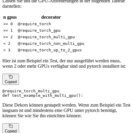
Lassen Sie uns die GPU-Anforderungen in der folgenden Tabelle
darstellen:
n gpus
decorator
>= 0
@require_torch
>= 1
@require_torch_gpu
>= 2
@require_torch_multi_gpu
< 2
@require_torch_non_multi_gpu
< 3
@require_torch_up_to_2_gpus
Hier ist zum Beispiel ein Test, der nur ausgeführt werden muss,
wenn 2 oder mehr GPUs verfügbar sind und pytorch installiert ist:
Copied
@require_torch_multi_gpu
def
test_example_with_multi_gpu
():
Diese Dekors können gestapelt werden. Wenn zum Beispiel ein Test
langsam ist und mindestens eine GPU unter pytorch benötigt,
können Sie wie Sie ihn einrichten können:
Copied