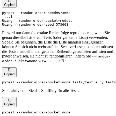
Copied
pytest --random-order-seed=573663

[...]

Using --random-order-bucket=module

Using --random-order-seed=573663
Es wird nur dann die exakte Reihenfolge reproduzieren, wenn Sie
genau dieselbe Liste von Tests (oder gar keine Liste) verwenden.
Sobald Sie beginnen, die Liste die Liste manuell einzugrenzen,
können Sie sich nicht mehr auf den Seed verlassen, sondern müssen
die Tests manuell in der genauen Reihenfolge auflisten auflisten und
pytest anweisen, sie nicht zu randomisieren, indem Sie
--random-
verwenden, z.B.:
order-bucket=none
Copied
pytest --random-order-bucket=none tests/test_a.py tests
So deaktivieren Sie das Shuffling für alle Tests:
Copied
pytest --random-order-bucket=none