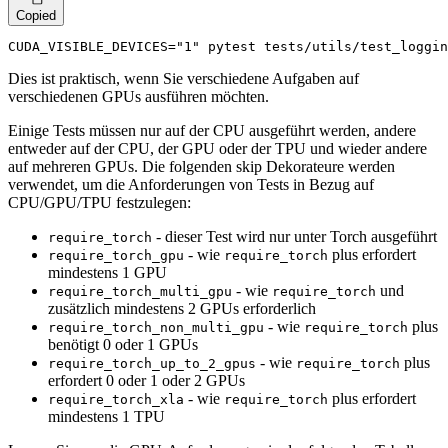
Copied
CUDA_VISIBLE_DEVICES=
"1"
 pytest tests/utils/test_loggin
Dies ist praktisch, wenn Sie verschiedene Aufgaben auf
verschiedenen GPUs ausführen möchten.
Einige Tests müssen nur auf der CPU ausgeführt werden, andere
entweder auf der CPU, der GPU oder der TPU und wieder andere
auf mehreren GPUs. Die folgenden skip Dekorateure werden
verwendet, um die Anforderungen von Tests in Bezug auf
CPU/GPU/TPU festzulegen:
- dieser Test wird nur unter Torch ausgeführt
require_torch
- wie
plus erfordert
require_torch_gpu
require_torch
mindestens 1 GPU
- wie
und
require_torch_multi_gpu
require_torch
zusätzlich mindestens 2 GPUs erforderlich
- wie
plus
require_torch_non_multi_gpu
require_torch
benötigt 0 oder 1 GPUs
- wie
plus
require_torch_up_to_2_gpus
require_torch
erfordert 0 oder 1 oder 2 GPUs
- wie
plus erfordert
require_torch_xla
require_torch
mindestens 1 TPU