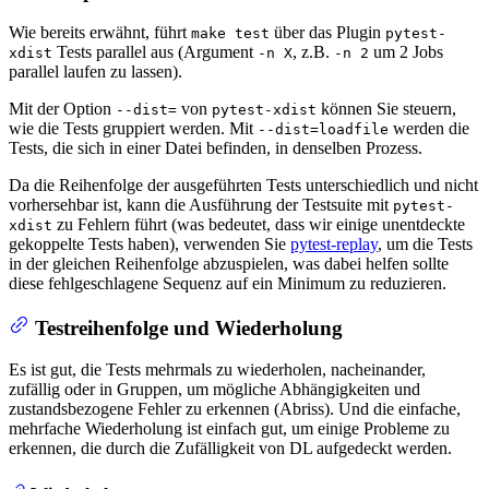
Wie bereits erwähnt, führt
über das Plugin
make test
pytest-
Tests parallel aus (Argument
, z.B.
um 2 Jobs
xdist
-n X
-n 2
parallel laufen zu lassen).
Mit der Option
von
können Sie steuern,
--dist=
pytest-xdist
wie die Tests gruppiert werden. Mit
werden die
--dist=loadfile
Tests, die sich in einer Datei befinden, in denselben Prozess.
Da die Reihenfolge der ausgeführten Tests unterschiedlich und nicht
vorhersehbar ist, kann die Ausführung der Testsuite mit
pytest-
zu Fehlern führt (was bedeutet, dass wir einige unentdeckte
xdist
gekoppelte Tests haben), verwenden Sie
pytest-replay
, um die Tests
in der gleichen Reihenfolge abzuspielen, was dabei helfen sollte
diese fehlgeschlagene Sequenz auf ein Minimum zu reduzieren.
Testreihenfolge und Wiederholung
Es ist gut, die Tests mehrmals zu wiederholen, nacheinander,
zufällig oder in Gruppen, um mögliche Abhängigkeiten und
zustandsbezogene Fehler zu erkennen (Abriss). Und die einfache,
mehrfache Wiederholung ist einfach gut, um einige Probleme zu
erkennen, die durch die Zufälligkeit von DL aufgedeckt werden.