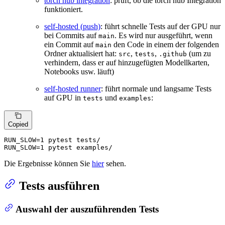
torch hub integration
: prüft, ob die torch hub Integration
funktioniert.
self-hosted (push)
: führt schnelle Tests auf der GPU nur
bei Commits auf
. Es wird nur ausgeführt, wenn
main
ein Commit auf
den Code in einem der folgenden
main
Ordner aktualisiert hat:
,
,
(um zu
src
tests
.github
verhindern, dass er auf hinzugefügten Modellkarten,
Notebooks usw. läuft)
self-hosted runner
: führt normale und langsame Tests
auf GPU in
und
:
tests
examples
Copied
RUN_SLOW=1 pytest tests/

RUN_SLOW=1 pytest examples/
Die Ergebnisse können Sie
hier
sehen.
Tests ausführen
Auswahl der auszuführenden Tests