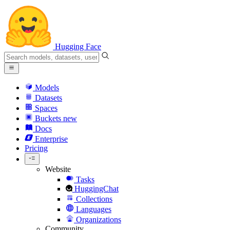
Hugging Face
Models
Datasets
Spaces
Buckets
new
Docs
Enterprise
Pricing
Website
Tasks
HuggingChat
Collections
Languages
Organizations
Community