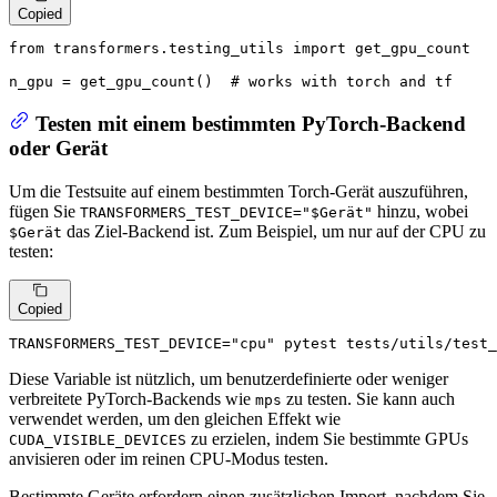
Copied
from
 transformers.testing_utils 
import
 get_gpu_count

n_gpu = get_gpu_count()  
# works with torch and tf
Testen mit einem bestimmten PyTorch-Backend
oder Gerät
Um die Testsuite auf einem bestimmten Torch-Gerät auszuführen,
fügen Sie
hinzu, wobei
TRANSFORMERS_TEST_DEVICE="$Gerät"
das Ziel-Backend ist. Zum Beispiel, um nur auf der CPU zu
$Gerät
testen:
Copied
TRANSFORMERS_TEST_DEVICE=
"cpu"
 pytest tests/utils/test_
Diese Variable ist nützlich, um benutzerdefinierte oder weniger
verbreitete PyTorch-Backends wie
zu testen. Sie kann auch
mps
verwendet werden, um den gleichen Effekt wie
zu erzielen, indem Sie bestimmte GPUs
CUDA_VISIBLE_DEVICES
anvisieren oder im reinen CPU-Modus testen.
Bestimmte Geräte erfordern einen zusätzlichen Import, nachdem Sie