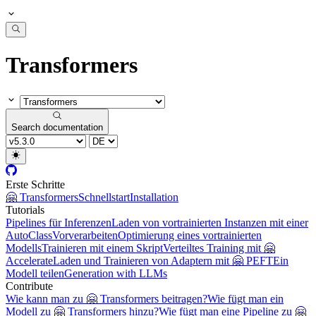
Transformers
Search documentation
Erste Schritte
🤗 Transformers
Schnellstart
Installation
Tutorials
Pipelines für Inferenzen
Laden von vortrainierten Instanzen mit einer
AutoClass
Vorverarbeiten
Optimierung eines vortrainierten
Modells
Trainieren mit einem Skript
Verteiltes Training mit 🤗
Accelerate
Laden und Trainieren von Adaptern mit 🤗 PEFT
Ein
Modell teilen
Generation with LLMs
Contribute
Wie kann man zu 🤗 Transformers beitragen?
Wie fügt man ein
Modell zu 🤗 Transformers hinzu?
Wie fügt man eine Pipeline zu 🤗