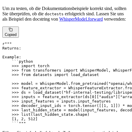
Um zu testen, ob die Dokumentationsbeispiele korrekt sind, sollten
Sie überprüfen, ob die
erfolgreich sind. Lassen Sie uns
doctests
als Beispiel den docstring von
WhisperModel.forward
verwenden:
Copied
r"""

Returns:

Example:

    ```python

    >>> import torch

    >>> from transformers import WhisperModel, WhisperF
    >>> from datasets import load_dataset

    >>> model = WhisperModel.from_pretrained("openai/wh
    >>> feature_extractor = WhisperFeatureExtractor.fro
    >>> ds = load_dataset("hf-internal-testing/librispe
    >>> inputs = feature_extractor(ds[0]["audio"]["arra
    >>> input_features = inputs.input_features

    >>> decoder_input_ids = torch.tensor([[1, 1]]) * mo
    >>> last_hidden_state = model(input_features, decod
    >>> list(last_hidden_state.shape)

    [1, 2, 512]

    ```"""