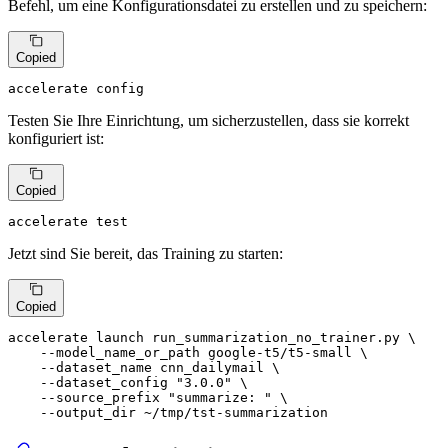
Befehl, um eine Konfigurationsdatei zu erstellen und zu speichern:
Copied
accelerate config
Testen Sie Ihre Einrichtung, um sicherzustellen, dass sie korrekt
konfiguriert ist:
Copied
accelerate 
test
Jetzt sind Sie bereit, das Training zu starten:
Copied
accelerate launch run_summarization_no_trainer.py \

    --model_name_or_path google-t5/t5-small \

    --dataset_name cnn_dailymail \

    --dataset_config 
"3.0.0"
 \

    --source_prefix 
"summarize: "
 \

    --output_dir ~/tmp/tst-summarization