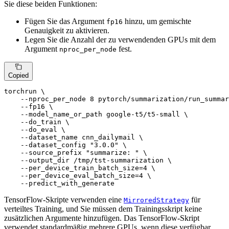
Sie diese beiden Funktionen:
Fügen Sie das Argument
hinzu, um gemischte
fp16
Genauigkeit zu aktivieren.
Legen Sie die Anzahl der zu verwendenden GPUs mit dem
Argument
fest.
nproc_per_node
Copied
torchrun \

    --nproc_per_node 8 pytorch/summarization/run_summar
    --fp16 \

    --model_name_or_path google-t5/t5-small \

    --do_train \

    --do_eval \

    --dataset_name cnn_dailymail \

    --dataset_config 
"3.0.0"
 \

    --source_prefix 
"summarize: "
 \

    --output_dir /tmp/tst-summarization \

    --per_device_train_batch_size=4 \

    --per_device_eval_batch_size=4 \

    --predict_with_generate
TensorFlow-Skripte verwenden eine
für
MirroredStrategy
verteiltes Training, und Sie müssen dem Trainingsskript keine
zusätzlichen Argumente hinzufügen. Das TensorFlow-Skript
verwendet standardmäßig mehrere GPUs, wenn diese verfügbar