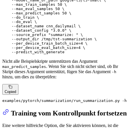
    --model_name_or_path google-t5/t5-small \

    --max_train_samples 50 \

    --max_eval_samples 50 \

    --max_predict_samples 50 \

    --do_train \

    --do_eval \

    --dataset_name cnn_dailymail \

    --dataset_config 
"3.0.0"
 \

    --source_prefix 
"summarize: "
 \

    --output_dir /tmp/tst-summarization \

    --per_device_train_batch_size=4 \

    --per_device_eval_batch_size=4 \

    --predict_with_generate
Nicht alle Beispielskripte unterstützen das Argument
. Wenn Sie sich nicht sicher sind, ob Ihr
max_predict_samples
Skript dieses Argument unterstützt, fügen Sie das Argument
-h
hinzu, um dies zu überprüfen:
Copied
examples/pytorch/summarization/run_summarization.py -h
Training vom Kontrollpunkt fortsetzen
Eine weitere hilfreiche Option, die Sie aktivieren können, ist die