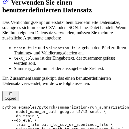
Verwenden Sie einen
benutzerdefinierten Datensatz
Das Verdichtungsskript unterstützt benutzerdefinierte Datensätze,
solange es sich um eine CSV- oder JSON-Line-Datei handelt. Wenn
Sie Ihren eigenen Datensatz verwenden, müssen Sie mehrere
zusätzliche Argumente angeben:
und
geben den Pfad zu Ihren
train_file
validation_file
Trainings- und Validierungsdateien an.
ist der Eingabetext, der zusammengefasst
text_column
werden soll.
Summary_column” ist der auszugebende Zieltext.
Ein Zusammenfassungsskript, das einen benutzerdefinierten
Datensatz verwendet, würde wie folgt aussehen:
Copied
python examples/pytorch/summarization/run_summarization
    --model_name_or_path google-t5/t5-small \

    --do_train \

    --do_eval \

    --train_file path_to_csv_or_jsonlines_file \

    --validation_file path_to_csv_or_jsonlines_file \
