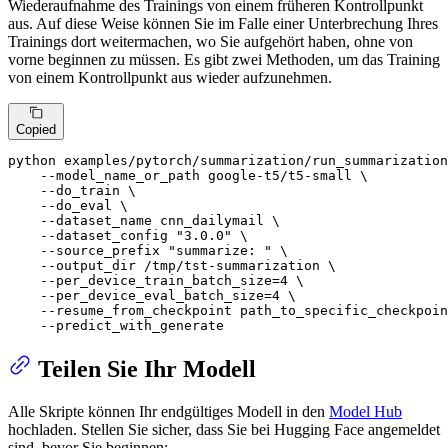
Wiederaufnahme des Trainings von einem früheren Kontrollpunkt
aus. Auf diese Weise können Sie im Falle einer Unterbrechung Ihres
Trainings dort weitermachen, wo Sie aufgehört haben, ohne von
vorne beginnen zu müssen. Es gibt zwei Methoden, um das Training
von einem Kontrollpunkt aus wieder aufzunehmen.
Copied
python examples/pytorch/summarization/run_summarization
    --model_name_or_path google-t5/t5-small \

    --do_train \

    --do_eval \

    --dataset_name cnn_dailymail \

    --dataset_config 
"3.0.0"
 \

    --source_prefix 
"summarize: "
 \

    --output_dir /tmp/tst-summarization \

    --per_device_train_batch_size=4 \

    --per_device_eval_batch_size=4 \

    --resume_from_checkpoint path_to_specific_checkpoin
    --predict_with_generate
Teilen Sie Ihr Modell
Alle Skripte können Ihr endgültiges Modell in den
Model Hub
hochladen. Stellen Sie sicher, dass Sie bei Hugging Face angemeldet
sind, bevor Sie beginnen: