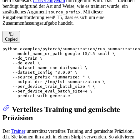
dem Datensatz
CNN/DailyMail
durchgeführt wird. Das T5-Modell
benötigt aufgrund der Art und Weise, wie es trainiert wurde, ein
zusätzliches Argument
. Mit dieser
source_prefix
Eingabeaufforderung weiß T5, dass es sich um eine
Zusammenfassungsaufgabe handelt.
Copied
python examples/pytorch/summarization/run_summarization
    --model_name_or_path google-t5/t5-small \

    --do_train \

    --do_eval \

    --dataset_name cnn_dailymail \

    --dataset_config 
"3.0.0"
 \

    --source_prefix 
"summarize: "
 \

    --output_dir /tmp/tst-summarization \

    --per_device_train_batch_size=4 \

    --per_device_eval_batch_size=4 \

    --predict_with_generate
Verteiltes Training und gemischte
Präzision
Der
Trainer
unterstützt verteiltes Training und gemischte Präzision,
d.h. Sie können ihn auch in einem Skript verwenden. So aktivieren