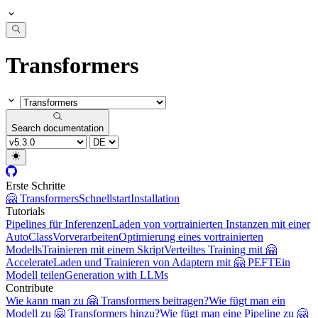
Transformers
Search documentation
Erste Schritte
🤗 Transformers
Schnellstart
Installation
Tutorials
Pipelines für Inferenzen
Laden von vortrainierten Instanzen mit einer
AutoClass
Vorverarbeiten
Optimierung eines vortrainierten
Modells
Trainieren mit einem Skript
Verteiltes Training mit 🤗
Accelerate
Laden und Trainieren von Adaptern mit 🤗 PEFT
Ein
Modell teilen
Generation with LLMs
Contribute
Wie kann man zu 🤗 Transformers beitragen?
Wie fügt man ein
Modell zu 🤗 Transformers hinzu?
Wie fügt man eine Pipeline zu 🤗