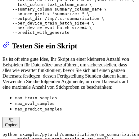
    --text_column text_column_name \

    --summary_column summary_column_name \

    --source_prefix 
"summarize: "
 \

    --output_dir /tmp/tst-summarization \

    --per_device_train_batch_size=4 \

    --per_device_eval_batch_size=4 \

    --predict_with_generate
Testen Sie ein Skript
Es ist oft eine gute Idee, Ihr Skript an einer kleineren Anzahl von
Beispielen für Datensätze auszuführen, um sicherzustellen, dass
alles wie erwartet funktioniert, bevor Sie sich auf einen ganzen
Datensatz festlegen, dessen Fertigstellung Stunden dauern kann.
Verwenden Sie die folgenden Argumente, um den Datensatz auf
eine maximale Anzahl von Stichproben zu beschränken:
max_train_samples
max_eval_samples
max_predict_samples
Copied
python examples/pytorch/summarization/run_summarization