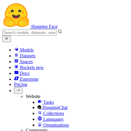
Hugging Face
Models
Datasets
Spaces
Buckets
new
Docs
Enterprise
Pricing
Website
Tasks
HuggingChat
Collections
Languages
Organizations
Community