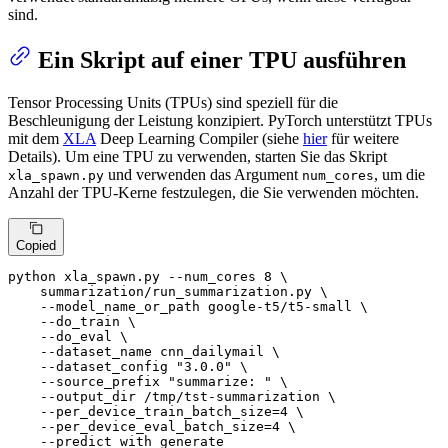
sind.
Ein Skript auf einer TPU ausführen
Tensor Processing Units (TPUs) sind speziell für die
Beschleunigung der Leistung konzipiert. PyTorch unterstützt TPUs
mit dem
XLA
Deep Learning Compiler (siehe
hier
für weitere
Details). Um eine TPU zu verwenden, starten Sie das Skript
und verwenden das Argument
, um die
xla_spawn.py
num_cores
Anzahl der TPU-Kerne festzulegen, die Sie verwenden möchten.
Copied
python xla_spawn.py --num_cores 8 \

    summarization/run_summarization.py \

    --model_name_or_path google-t5/t5-small \

    --do_train \

    --do_eval \

    --dataset_name cnn_dailymail \

    --dataset_config 
"3.0.0"
 \

    --source_prefix 
"summarize: "
 \

    --output_dir /tmp/tst-summarization \

    --per_device_train_batch_size=4 \

    --per_device_eval_batch_size=4 \

    --predict_with_generate