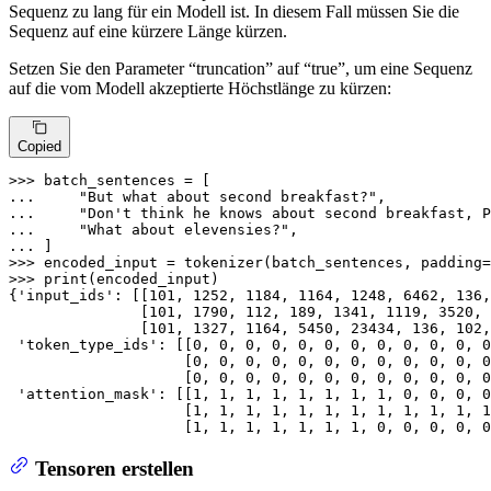
Sequenz zu lang für ein Modell ist. In diesem Fall müssen Sie die
Sequenz auf eine kürzere Länge kürzen.
Setzen Sie den Parameter “truncation” auf “true”, um eine Sequenz
auf die vom Modell akzeptierte Höchstlänge zu kürzen:
Copied
>>> 
... 
"But what about second breakfast?"
... 
"Don't think he knows about second breakfast, P
... 
"What about elevensies?"
... 
>>> 
encoded_input = tokenizer(batch_sentences, padding=
>>> 
print
(encoded_input)

{
'input_ids'
: [[
101
, 
1252
, 
1184
, 
1164
, 
1248
, 
6462
, 
136
,
               [
101
, 
1790
, 
112
, 
189
, 
1341
, 
1119
, 
3520
, 
               [
101
, 
1327
, 
1164
, 
5450
, 
23434
, 
136
, 
102
,
'token_type_ids'
: [[
0
, 
0
, 
0
, 
0
, 
0
, 
0
, 
0
, 
0
, 
0
, 
0
, 
0
, 
0
                    [
0
, 
0
, 
0
, 
0
, 
0
, 
0
, 
0
, 
0
, 
0
, 
0
, 
0
, 
0
                    [
0
, 
0
, 
0
, 
0
, 
0
, 
0
, 
0
, 
0
, 
0
, 
0
, 
0
, 
0
'attention_mask'
: [[
1
, 
1
, 
1
, 
1
, 
1
, 
1
, 
1
, 
1
, 
0
, 
0
, 
0
, 
0
                    [
1
, 
1
, 
1
, 
1
, 
1
, 
1
, 
1
, 
1
, 
1
, 
1
, 
1
, 
1
                    [
1
, 
1
, 
1
, 
1
, 
1
, 
1
, 
1
, 
0
, 
0
, 
0
, 
0
, 
0
Tensoren erstellen