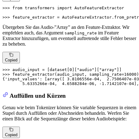
>>> 
from
 transformers 
import
 AutoFeatureExtractor

>>> 
feature_extractor = AutoFeatureExtractor.from_pretr
Übergeben Sie das Audio-”Array” an den Feature-Extraktor. Wir
empfehlen auch, das Argument
im Feature
sampling_rate
Extractor hinzuzufügen, um eventuell auftretende stille Fehler besser
zu beheben.
Copied
>>> 
audio_input = [dataset[
0
][
"audio"
][
"array"
>>> 
feature_extractor(audio_input, sampling_rate=
16000
)

{
'input_values'
: [array([ 
3.8106556e-04
,  
2.7506407e-03
5.6335266e-04
,  
4.6588284e-06
, -
1.7142107e-04
],
Auffüllen und Kürzen
Genau wie beim Tokenizer können Sie variable Sequenzen in einem
Stapel durch Auffüllen oder Abschneiden behandeln. Werfen Sie
einen Blick auf die Sequenzlänge dieser beiden Audiobeispiele:
Copied