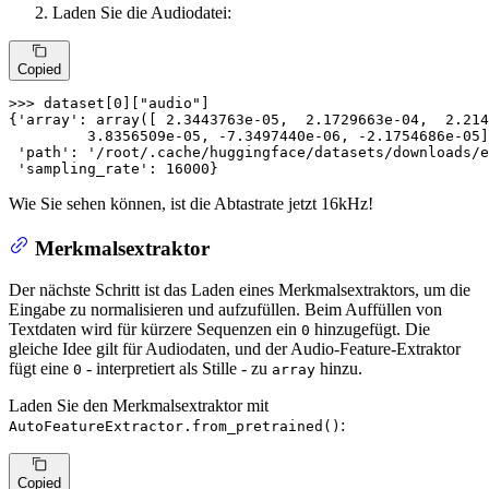
Laden Sie die Audiodatei:
Copied
>>> 
dataset[
0
][
"audio"
]

{
'array'
: array([ 
2.3443763e-05
,  
2.1729663e-04
,  
2.214
3.8356509e-05
, -
7.3497440e-06
, -
2.1754686e-05
]
'path'
: 
'/root/.cache/huggingface/datasets/downloads/e
'sampling_rate'
: 
16000
}
Wie Sie sehen können, ist die Abtastrate jetzt 16kHz!
Merkmalsextraktor
Der nächste Schritt ist das Laden eines Merkmalsextraktors, um die
Eingabe zu normalisieren und aufzufüllen. Beim Auffüllen von
Textdaten wird für kürzere Sequenzen ein
hinzugefügt. Die
0
gleiche Idee gilt für Audiodaten, und der Audio-Feature-Extraktor
fügt eine
- interpretiert als Stille - zu
hinzu.
0
array
Laden Sie den Merkmalsextraktor mit
:
AutoFeatureExtractor.from_pretrained()
Copied