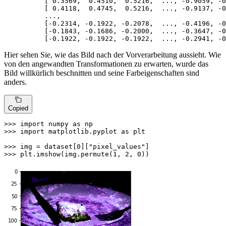
          [ 
0.3569
,  
0.4510
,  
0.5216
,  ..., -
0.9059
, -
0
          [ 
0.4118
,  
0.4745
,  
0.5216
,  ..., -
0.9137
, -
0
          ...,

          [-
0.2314
, -
0.1922
, -
0.2078
,  ..., -
0.4196
, -
0
          [-
0.1843
, -
0.1686
, -
0.2000
,  ..., -
0.3647
, -
0
          [-
0.1922
, -
0.1922
, -
0.1922
,  ..., -
0.2941
, -
0
Hier sehen Sie, wie das Bild nach der Vorverarbeitung aussieht. Wie
von den angewandten Transformationen zu erwarten, wurde das
Bild willkürlich beschnitten und seine Farbeigenschaften sind
anders.
Copied
>>> 
import
 numpy 
as
>>> 
import
 matplotlib.pyplot 
as
 plt

>>> 
img = dataset[
0
][
"pixel_values"
>>> 
plt.imshow(img.permute(
1
, 
2
, 
0
))