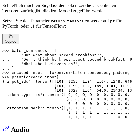
Schließlich möchten Sie, dass der Tokenizer die tatsächlichen
Tensoren zurückgibt, die dem Modell zugeführt werden.
Setzen Sie den Parameter
entweder auf
für
return_tensors
pt
PyTorch, oder
für TensorFlow:
tf
Copied
>>> 
... 
"But what about second breakfast?"
... 
"Don't think he knows about second breakfast, P
... 
"What about elevensies?"
... 
>>> 
encoded_input = tokenizer(batch_sentences, padding=
>>> 
print
(encoded_input)

{
'input_ids'
: tensor([[
101
, 
1252
, 
1184
, 
1164
, 
1248
, 
646
                      [
101
, 
1790
, 
112
, 
189
, 
1341
, 
1119
,
                      [
101
, 
1327
, 
1164
, 
5450
, 
23434
, 
13
'token_type_ids'
: tensor([[
0
, 
0
, 
0
, 
0
, 
0
, 
0
, 
0
, 
0
, 
0
, 
                           [
0
, 
0
, 
0
, 
0
, 
0
, 
0
, 
0
, 
0
, 
0
, 
                           [
0
, 
0
, 
0
, 
0
, 
0
, 
0
, 
0
, 
0
, 
0
, 
'attention_mask'
: tensor([[
1
, 
1
, 
1
, 
1
, 
1
, 
1
, 
1
, 
1
, 
0
, 
                           [
1
, 
1
, 
1
, 
1
, 
1
, 
1
, 
1
, 
1
, 
1
, 
                           [
1
, 
1
, 
1
, 
1
, 
1
, 
1
, 
1
, 
0
, 
0
, 
Audio