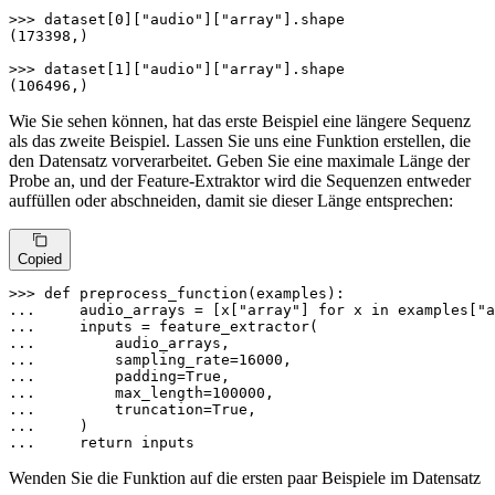
>>> 
dataset[
0
][
"audio"
][
"array"
].shape

(
173398
,)

>>> 
dataset[
1
][
"audio"
][
"array"
].shape

(
106496
,)
Wie Sie sehen können, hat das erste Beispiel eine längere Sequenz
als das zweite Beispiel. Lassen Sie uns eine Funktion erstellen, die
den Datensatz vorverarbeitet. Geben Sie eine maximale Länge der
Probe an, und der Feature-Extraktor wird die Sequenzen entweder
auffüllen oder abschneiden, damit sie dieser Länge entsprechen:
Copied
>>> 
def
preprocess_function
(
examples
... 
    audio_arrays = [x[
"array"
] 
for
 x 
in
 examples[
"a
... 
... 
... 
        sampling_rate=
16000
... 
        padding=
True
... 
        max_length=
100000
... 
        truncation=
True
... 
... 
return
 inputs
Wenden Sie die Funktion auf die ersten paar Beispiele im Datensatz