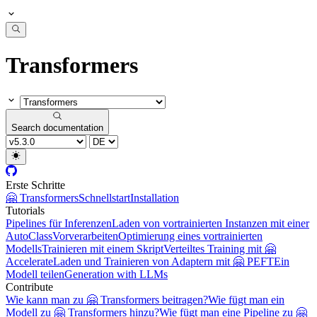
Transformers
Search documentation
Erste Schritte
🤗 Transformers
Schnellstart
Installation
Tutorials
Pipelines für Inferenzen
Laden von vortrainierten Instanzen mit einer
AutoClass
Vorverarbeiten
Optimierung eines vortrainierten
Modells
Trainieren mit einem Skript
Verteiltes Training mit 🤗
Accelerate
Laden und Trainieren von Adaptern mit 🤗 PEFT
Ein
Modell teilen
Generation with LLMs
Contribute
Wie kann man zu 🤗 Transformers beitragen?
Wie fügt man ein
Modell zu 🤗 Transformers hinzu?
Wie fügt man eine Pipeline zu 🤗