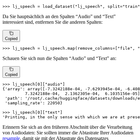
>>> 
lj_speech = load_dataset(
"lj_speech"
, split=
"train"
Da Sie hauptsächlich an den Spalten “Audio” und “Text”
interessiert sind, entfernen Sie die anderen Spalten:
Copied
>>> 
lj_speech = lj_speech.
map
(remove_columns=[
"file"
, 
"
Schauen Sie sich nun die Spalten “Audio” und “Text” an:
Copied
>>> 
lj_speech[
0
][
"audio"
]

{
'array'
: array([-
7.3242188e-04
, -
7.6293945e-04
, -
6.408
7.3242188e-04
,  
2.1362305e-04
,  
6.1035156e-05
]
'path'
: 
'/root/.cache/huggingface/datasets/downloads/e
'sampling_rate'
: 
22050
}

>>> 
lj_speech[
0
][
"text"
'Printing, in the only sense with which we are at prese
Erinnern Sie sich an den früheren Abschnitt über die Verarbeitung
von Audiodaten: Sie sollten immer die Abtastrate Ihrer Audiodaten
resample
, damit sie mit der Abtastrate des Datensatzes