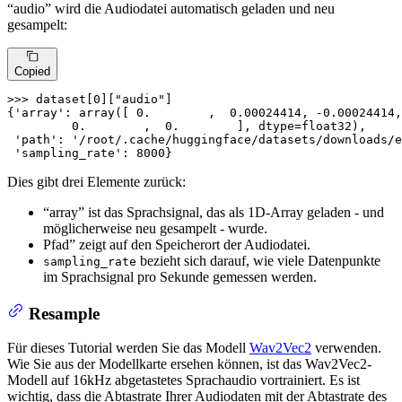
“audio” wird die Audiodatei automatisch geladen und neu
gesampelt:
Copied
>>> 
dataset[
0
][
"audio"
]

{
'array'
: array([ 
0.
        ,  
0.00024414
, -
0.00024414
,
0.
        ,  
0.
        ], dtype=float32),

'path'
: 
'/root/.cache/huggingface/datasets/downloads/e
'sampling_rate'
: 
8000
}
Dies gibt drei Elemente zurück:
“array” ist das Sprachsignal, das als 1D-Array geladen - und
möglicherweise neu gesampelt - wurde.
Pfad” zeigt auf den Speicherort der Audiodatei.
bezieht sich darauf, wie viele Datenpunkte
sampling_rate
im Sprachsignal pro Sekunde gemessen werden.
Resample
Für dieses Tutorial werden Sie das Modell
Wav2Vec2
verwenden.
Wie Sie aus der Modellkarte ersehen können, ist das Wav2Vec2-
Modell auf 16kHz abgetastetes Sprachaudio vortrainiert. Es ist
wichtig, dass die Abtastrate Ihrer Audiodaten mit der Abtastrate des