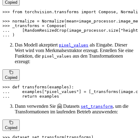
Copied
>>> 
from
 torchvision.transforms 
import
 Compose, Normali
>>> 
>>> 
... 
    [RandomResizedCrop(image_processor.size[
"height
... 
)
Das Modell akzeptiert
als Eingabe. Dieser
pixel_values
Wert wird vom Merkmalsextraktor erzeugt. Erstellen Sie eine
Funktion, die
aus den Transformationen
pixel_values
erzeugt:
Copied
>>> 
def
transforms
(
examples
... 
    examples[
"pixel_values"
] = [_transforms(image.c
... 
return
 examples
Dann verwenden Sie 🤗 Datasets
, um die
set_transform
Transformationen im laufenden Betrieb anzuwenden:
Copied
>>> 
dataset.set_transform(transforms)