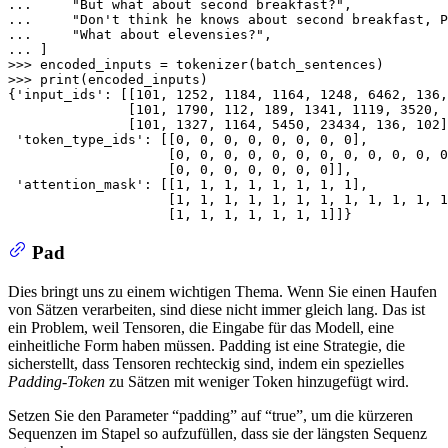
... 
"But what about second breakfast?"
... 
"Don't think he knows about second breakfast, P
... 
"What about elevensies?"
... 
>>> 
>>> 
print
(encoded_inputs)

{
'input_ids'
: [[
101
, 
1252
, 
1184
, 
1164
, 
1248
, 
6462
, 
136
,
               [
101
, 
1790
, 
112
, 
189
, 
1341
, 
1119
, 
3520
, 
               [
101
, 
1327
, 
1164
, 
5450
, 
23434
, 
136
, 
102
]
'token_type_ids'
: [[
0
, 
0
, 
0
, 
0
, 
0
, 
0
, 
0
, 
0
], 

                    [
0
, 
0
, 
0
, 
0
, 
0
, 
0
, 
0
, 
0
, 
0
, 
0
, 
0
, 
0
                    [
0
, 
0
, 
0
, 
0
, 
0
, 
0
, 
0
]], 

'attention_mask'
: [[
1
, 
1
, 
1
, 
1
, 
1
, 
1
, 
1
, 
1
], 

                    [
1
, 
1
, 
1
, 
1
, 
1
, 
1
, 
1
, 
1
, 
1
, 
1
, 
1
, 
1
                    [
1
, 
1
, 
1
, 
1
, 
1
, 
1
, 
1
]]}
Pad
Dies bringt uns zu einem wichtigen Thema. Wenn Sie einen Haufen
von Sätzen verarbeiten, sind diese nicht immer gleich lang. Das ist
ein Problem, weil Tensoren, die Eingabe für das Modell, eine
einheitliche Form haben müssen. Padding ist eine Strategie, die
sicherstellt, dass Tensoren rechteckig sind, indem ein spezielles
Padding-Token
zu Sätzen mit weniger Token hinzugefügt wird.
Setzen Sie den Parameter “padding” auf “true”, um die kürzeren
Sequenzen im Stapel so aufzufüllen, dass sie der längsten Sequenz