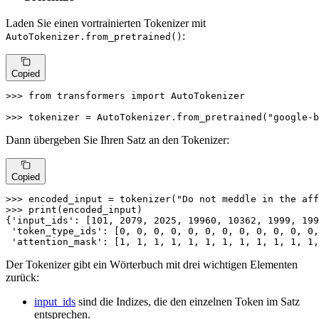
Laden Sie einen vortrainierten Tokenizer mit
:
AutoTokenizer.from_pretrained()
Copied
>>> 
from
 transformers 
import
 AutoTokenizer

>>> 
tokenizer = AutoTokenizer.from_pretrained(
"google-b
Dann übergeben Sie Ihren Satz an den Tokenizer:
Copied
>>> 
encoded_input = tokenizer(
"Do not meddle in the aff
>>> 
print
(encoded_input)

{
'input_ids'
: [
101
, 
2079
, 
2025
, 
19960
, 
10362
, 
1999
, 
199
'token_type_ids'
: [
0
, 
0
, 
0
, 
0
, 
0
, 
0
, 
0
, 
0
, 
0
, 
0
, 
0
, 
0
,
'attention_mask'
: [
1
, 
1
, 
1
, 
1
, 
1
, 
1
, 
1
, 
1
, 
1
, 
1
, 
1
, 
1
,
Der Tokenizer gibt ein Wörterbuch mit drei wichtigen Elementen
zurück:
input_ids
sind die Indizes, die den einzelnen Token im Satz
entsprechen.