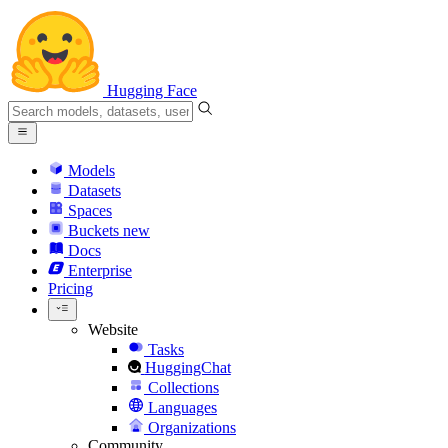
Hugging Face
Models
Datasets
Spaces
Buckets
new
Docs
Enterprise
Pricing
Website
Tasks
HuggingChat
Collections
Languages
Organizations
Community