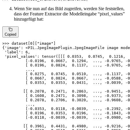
Wenn Sie nun auf das Bild zugreifen, werden Sie feststellen,
dass der Feature Extractor die Modelleingabe “pixel_values”
hinzugefügt hat:
Copied
>>> 
dataset[
0
][
"image"
]

{
'image'
: <PIL.JpegImagePlugin.JpegImageFile image mode
'label'
: 
6
,

'pixel_values'
: tensor([[[ 
0.0353
,  
0.0745
,  
0.1216
,  
          [-
0.0196
,  
0.0667
,  
0.1294
,  ..., -
0.9765
, -
0
          [ 
0.0196
,  
0.0824
,  
0.1137
,  ..., -
0.9765
, -
0
          ...,

          [ 
0.0275
,  
0.0745
,  
0.0510
,  ..., -
0.1137
, -
0
          [ 
0.0667
,  
0.0824
,  
0.0667
,  ..., -
0.0588
, -
0
          [ 
0.0353
,  
0.0353
,  
0.0431
,  ..., -
0.0039
, -
0
         [[ 
0.2078
,  
0.2471
,  
0.2863
,  ..., -
0.9451
, -
0
          [ 
0.1608
,  
0.2471
,  
0.3098
,  ..., -
0.9373
, -
0
          [ 
0.2078
,  
0.2706
,  
0.3020
,  ..., -
0.9608
, -
0
          ...,

          [-
0.0353
,  
0.0118
, -
0.0039
,  ..., -
0.2392
, -
0
          [ 
0.0196
,  
0.0353
,  
0.0196
,  ..., -
0.1843
, -
0
          [-
0.0118
, -
0.0039
, -
0.0039
,  ..., -
0.0980
, -
0
         [[ 
0.3961
,  
0.4431
,  
0.4980
,  ..., -
0.9216
, -
0