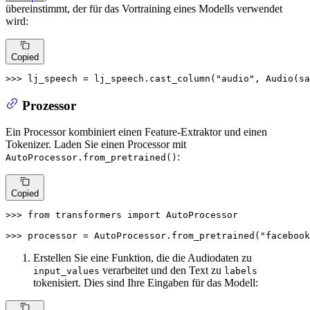
übereinstimmt, der für das Vortraining eines Modells verwendet
wird:
Copied
>>> 
lj_speech = lj_speech.cast_column(
"audio"
, Audio(sa
Prozessor
Ein Processor kombiniert einen Feature-Extraktor und einen
Tokenizer. Laden Sie einen Processor mit
:
AutoProcessor.from_pretrained()
Copied
>>> 
from
 transformers 
import
 AutoProcessor

>>> 
processor = AutoProcessor.from_pretrained(
"facebook
Erstellen Sie eine Funktion, die die Audiodaten zu
verarbeitet und den Text zu
input_values
labels
tokenisiert. Dies sind Ihre Eingaben für das Modell: