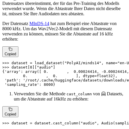
Datensatzes übereinstimmt, der für das Pre-Training des Modells
verwendet wurde. Wenn die Abtastrate Ihrer Daten nicht dieselbe
ist, müssen Sie Ihre Audiodaten neu abtasten.
Der Datensatz
MInDS-14
hat zum Beispiel eine Abtastrate von
8000 kHz. Um das Wav2Vec2-Modell mit diesem Datensatz
verwenden zu können, müssen Sie die Abtastrate auf 16 kHz
erhöhen:
Copied
>>> 
dataset = load_dataset(
"PolyAI/minds14"
, name=
"en-U
>>> 
dataset[
0
][
"audio"
]

{
'array'
: array([ 
0.
        ,  
0.00024414
, -
0.00024414
,
0.
        ,  
0.
        ], dtype=float32),

'path'
: 
'/root/.cache/huggingface/datasets/downloads/e
'sampling_rate'
: 
8000
}
Verwenden Sie die Methode
von 🤗 Datasets,
cast_column
um die Abtastrate auf 16kHz zu erhöhen:
Copied
>>> 
dataset = dataset.cast_column(
"audio"
, Audio(sampli