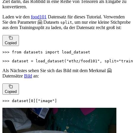
Ziel darin, das Rohbild in eine Reihe von Tensoren als Eingabe zu
konvertieren.
Laden wir den
food101
Datensatz für dieses Tutorial. Verwenden
Sie den Parameter 🤗 Datasets
, um nur eine kleine Stichprobe
split
aus dem Trainingssplit zu laden, da der Datensatz recht groß ist:
Copied
>>> 
from
 datasets 
import
 load_dataset

>>> 
dataset = load_dataset(
"ethz/food101"
, split=
"train
Als Nächstes sehen Sie sich das Bild mit dem Merkmal 🤗
Datensätze
Bild
an:
Copied
>>> 
dataset[
0
][
"image"
]