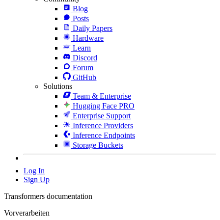
Blog
Posts
Daily Papers
Hardware
Learn
Discord
Forum
GitHub
Solutions
Team & Enterprise
Hugging Face PRO
Enterprise Support
Inference Providers
Inference Endpoints
Storage Buckets
Log In
Sign Up
Transformers documentation
Vorverarbeiten