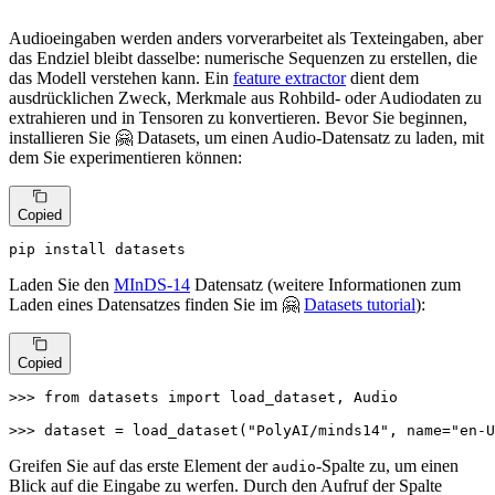
Audioeingaben werden anders vorverarbeitet als Texteingaben, aber
das Endziel bleibt dasselbe: numerische Sequenzen zu erstellen, die
das Modell verstehen kann. Ein
feature extractor
dient dem
ausdrücklichen Zweck, Merkmale aus Rohbild- oder Audiodaten zu
extrahieren und in Tensoren zu konvertieren. Bevor Sie beginnen,
installieren Sie 🤗 Datasets, um einen Audio-Datensatz zu laden, mit
dem Sie experimentieren können:
Copied
pip install datasets
Laden Sie den
MInDS-14
Datensatz (weitere Informationen zum
Laden eines Datensatzes finden Sie im 🤗
Datasets tutorial
):
Copied
>>> 
from
 datasets 
import
 load_dataset, Audio

>>> 
dataset = load_dataset(
"PolyAI/minds14"
, name=
"en-U
Greifen Sie auf das erste Element der
-Spalte zu, um einen
audio
Blick auf die Eingabe zu werfen. Durch den Aufruf der Spalte