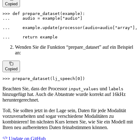
Copied
>>> 
def
prepare_dataset
(
example
... 
    audio = example[
"audio"
]

... 
    example.update(processor(audio=audio[
"array"
], 
... 
return
 example
Wenden Sie die Funktion “prepare_dataset” auf ein Beispiel
an:
Copied
>>> 
prepare_dataset(lj_speech[
0
])
Beachten Sie, dass der Processor
und
input_values
labels
hinzugefügt hat. Auch die Abtastrate wurde korrekt auf 16kHz
heruntergerechnet.
Toll, Sie sollten jetzt in der Lage sein, Daten für jede Modalität
vorzuverarbeiten und sogar verschiedene Modalitäten zu
kombinieren! Im nächsten Kurs lernen Sie, wie Sie ein Modell mit
Ihren neu aufbereiteten Daten feinabstimmen können.
Update
on GitHub