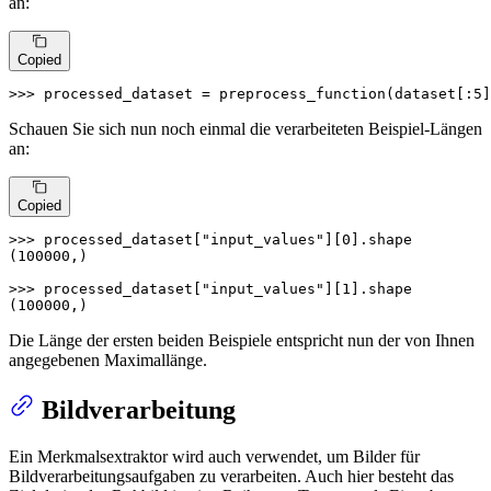
an:
Copied
>>> 
processed_dataset = preprocess_function(dataset[:
5
]
Schauen Sie sich nun noch einmal die verarbeiteten Beispiel-Längen
an:
Copied
>>> 
processed_dataset[
"input_values"
][
0
].shape

(
100000
,)

>>> 
processed_dataset[
"input_values"
][
1
].shape

(
100000
,)
Die Länge der ersten beiden Beispiele entspricht nun der von Ihnen
angegebenen Maximallänge.
Bildverarbeitung
Ein Merkmalsextraktor wird auch verwendet, um Bilder für
Bildverarbeitungsaufgaben zu verarbeiten. Auch hier besteht das