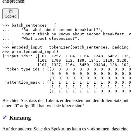
entsprechen:
Copied
>>> 
... 
"But what about second breakfast?"
... 
"Don't think he knows about second breakfast, P
... 
"What about elevensies?"
... 
>>> 
encoded_input = tokenizer(batch_sentences, padding=
>>> 
print
(encoded_input)

{
'input_ids'
: [[
101
, 
1252
, 
1184
, 
1164
, 
1248
, 
6462
, 
136
,
               [
101
, 
1790
, 
112
, 
189
, 
1341
, 
1119
, 
3520
, 
               [
101
, 
1327
, 
1164
, 
5450
, 
23434
, 
136
, 
102
,
'token_type_ids'
: [[
0
, 
0
, 
0
, 
0
, 
0
, 
0
, 
0
, 
0
, 
0
, 
0
, 
0
, 
0
                    [
0
, 
0
, 
0
, 
0
, 
0
, 
0
, 
0
, 
0
, 
0
, 
0
, 
0
, 
0
                    [
0
, 
0
, 
0
, 
0
, 
0
, 
0
, 
0
, 
0
, 
0
, 
0
, 
0
, 
0
'attention_mask'
: [[
1
, 
1
, 
1
, 
1
, 
1
, 
1
, 
1
, 
1
, 
0
, 
0
, 
0
, 
0
                    [
1
, 
1
, 
1
, 
1
, 
1
, 
1
, 
1
, 
1
, 
1
, 
1
, 
1
, 
1
                    [
1
, 
1
, 
1
, 
1
, 
1
, 
1
, 
1
, 
0
, 
0
, 
0
, 
0
, 
0
Beachten Sie, dass der Tokenizer den ersten und den dritten Satz mit
einer “0” aufgefüllt hat, weil sie kürzer sind!
Kürzung
Auf der anderen Seite des Spektrums kann es vorkommen, dass eine