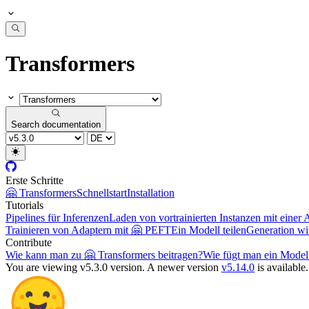
Transformers
Search documentation
Erste Schritte
🤗 Transformers
Schnellstart
Installation
Tutorials
Pipelines für Inferenzen
Laden von vortrainierten Instanzen mit einer 
Trainieren von Adaptern mit 🤗 PEFT
Ein Modell teilen
Generation w
Contribute
Wie kann man zu 🤗 Transformers beitragen?
Wie fügt man ein Model
You are viewing v5.3.0 version.
A newer version
v5.14.0
is available.