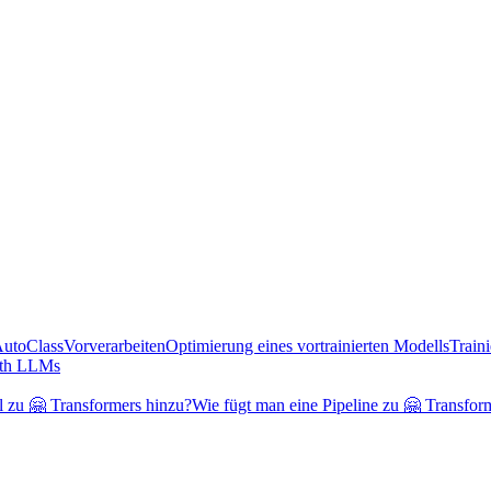
AutoClass
Vorverarbeiten
Optimierung eines vortrainierten Modells
Train
ith LLMs
l zu 🤗 Transformers hinzu?
Wie fügt man eine Pipeline zu 🤗 Transfor