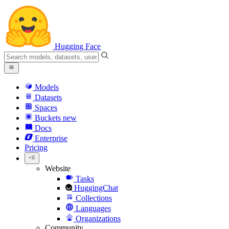
Hugging Face
Models
Datasets
Spaces
Buckets
new
Docs
Enterprise
Pricing
Website
Tasks
HuggingChat
Collections
Languages
Organizations
Community