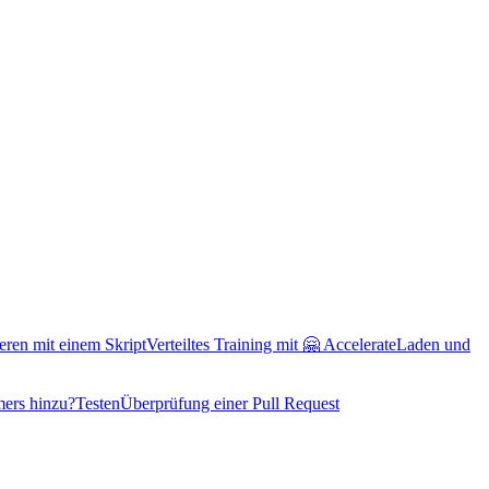
ieren mit einem Skript
Verteiltes Training mit 🤗 Accelerate
Laden und
mers hinzu?
Testen
Überprüfung einer Pull Request