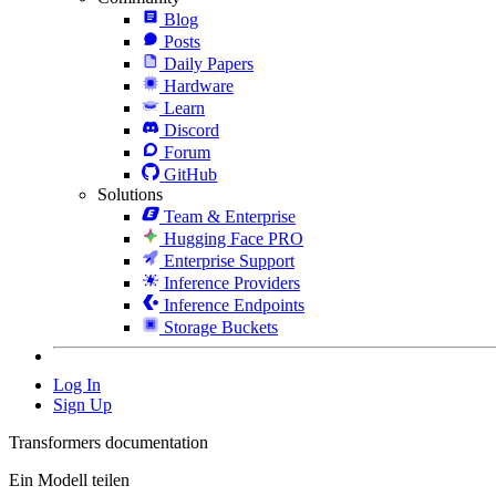
Blog
Posts
Daily Papers
Hardware
Learn
Discord
Forum
GitHub
Solutions
Team & Enterprise
Hugging Face PRO
Enterprise Support
Inference Providers
Inference Endpoints
Storage Buckets
Log In
Sign Up
Transformers documentation
Ein Modell teilen