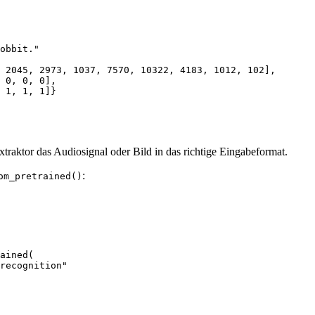
obbit."
 
2045
, 
2973
, 
1037
, 
7570
, 
10322
, 
4183
, 
1012
, 
102
], 

 
0
, 
0
, 
0
], 

 
1
, 
1
, 
1
]}
traktor das Audiosignal oder Bild in das richtige Eingabeformat.
:
om_pretrained()
recognition"