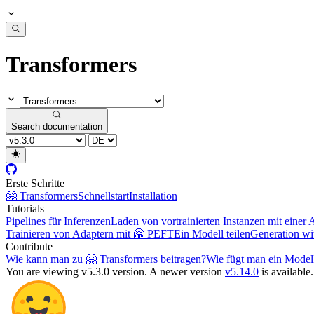
Transformers
Search documentation
Erste Schritte
🤗 Transformers
Schnellstart
Installation
Tutorials
Pipelines für Inferenzen
Laden von vortrainierten Instanzen mit einer 
Trainieren von Adaptern mit 🤗 PEFT
Ein Modell teilen
Generation w
Contribute
Wie kann man zu 🤗 Transformers beitragen?
Wie fügt man ein Model
You are viewing v5.3.0 version.
A newer version
v5.14.0
is available.