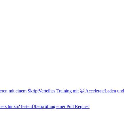
ieren mit einem Skript
Verteiltes Training mit 🤗 Accelerate
Laden und
mers hinzu?
Testen
Überprüfung einer Pull Request