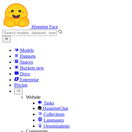
Hugging Face
Models
Datasets
Spaces
Buckets
new
Docs
Enterprise
Pricing
Website
Tasks
HuggingChat
Collections
Languages
Organizations
Community