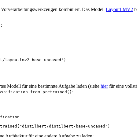
on Vorverarbeitungswerkzeugen kombiniert. Das Modell
LayoutLMV2
be
:
)
t/layoutlmv2-base-uncased"
)
ertes Modell für eine bestimmte Aufgabe laden (siehe
hier
für eine volls
:
assification.from_pretrained()
fication

trained(
"distilbert/distilbert-base-uncased"
)
 Architektur für eine andere Aufgabe zu laden: