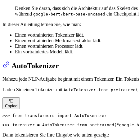
Denken Sie daran, dass sich die Architektur auf das Skelett de
während
ein Checkpoint is
google-bert/bert-base-uncased
In dieser Anleitung lernen Sie, wie man:
Einen vortrainierten Tokenizer lädt.
Einen vortrainierten Merkmalsextraktor lädt.
Einen vortrainierten Prozessor lädt.
Ein vortrainiertes Modell lädt.
AutoTokenizer
Nahezu jede NLP-Aufgabe beginnt mit einem Tokenizer. Ein Tokenize
Laden Sie einen Tokenizer mit
AutoTokenizer.from_pretrained(
Copied
>>> 
from
 transformers 
import
 AutoTokenizer

>>> 
tokenizer = AutoTokenizer.from_pretrained(
"google-b
Dann tokenisieren Sie Ihre Eingabe wie unten gezeigt: