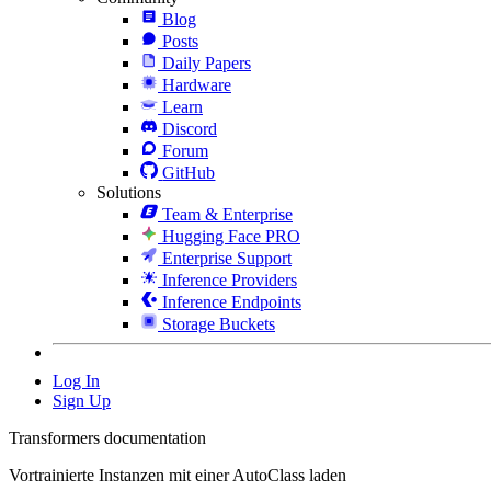
Blog
Posts
Daily Papers
Hardware
Learn
Discord
Forum
GitHub
Solutions
Team & Enterprise
Hugging Face PRO
Enterprise Support
Inference Providers
Inference Endpoints
Storage Buckets
Log In
Sign Up
Transformers documentation
Vortrainierte Instanzen mit einer AutoClass laden