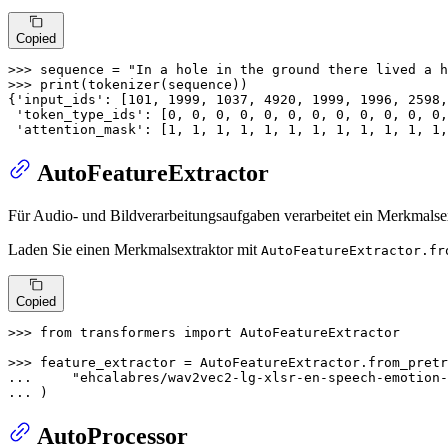
Copied
>>> 
sequence = 
"In a hole in the ground there lived a h
>>> 
print
(tokenizer(sequence))

{
'input_ids'
: [
101
, 
1999
, 
1037
, 
4920
, 
1999
, 
1996
, 
2598
,
'token_type_ids'
: [
0
, 
0
, 
0
, 
0
, 
0
, 
0
, 
0
, 
0
, 
0
, 
0
, 
0
, 
0
,
'attention_mask'
: [
1
, 
1
, 
1
, 
1
, 
1
, 
1
, 
1
, 
1
, 
1
, 
1
, 
1
, 
1
,
AutoFeatureExtractor
Für Audio- und Bildverarbeitungsaufgaben verarbeitet ein Merkmalsex
Laden Sie einen Merkmalsextraktor mit
AutoFeatureExtractor.fr
Copied
>>> 
from
 transformers 
import
 AutoFeatureExtractor

>>> 
... 
"ehcalabres/wav2vec2-lg-xlsr-en-speech-emotion-
... 
)
AutoProcessor