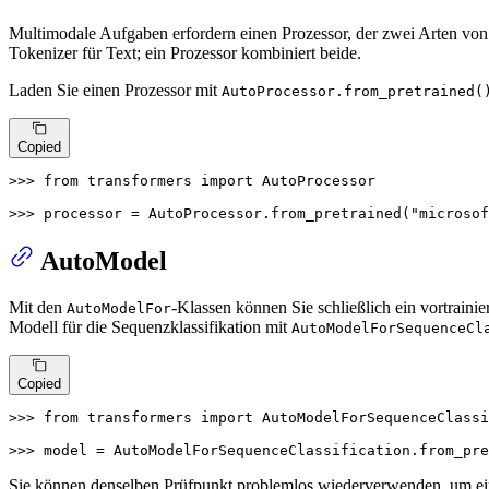
Multimodale Aufgaben erfordern einen Prozessor, der zwei Arten v
Tokenizer für Text; ein Prozessor kombiniert beide.
Laden Sie einen Prozessor mit
AutoProcessor.from_pretrained(
Copied
>>> 
from
 transformers 
import
 AutoProcessor

>>> 
processor = AutoProcessor.from_pretrained(
"microsof
AutoModel
Mit den
-Klassen können Sie schließlich ein vortraini
AutoModelFor
Modell für die Sequenzklassifikation mit
AutoModelForSequenceCl
Copied
>>> 
from
 transformers 
import
 AutoModelForSequenceClassi
>>> 
model = AutoModelForSequenceClassification.from_pre
Sie können denselben Prüfpunkt problemlos wiederverwenden, um eine