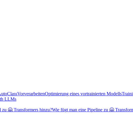
AutoClass
Vorverarbeiten
Optimierung eines vortrainierten Modells
Train
ith LLMs
l zu 🤗 Transformers hinzu?
Wie fügt man eine Pipeline zu 🤗 Transfor