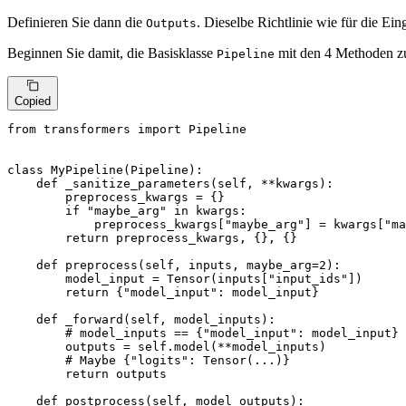
Definieren Sie dann die
. Dieselbe Richtlinie wie für die E
Outputs
Beginnen Sie damit, die Basisklasse
mit den 4 Methoden zu
Pipeline
Copied
from
 transformers 
import
 Pipeline

class
MyPipeline
(
Pipeline
):

def
_sanitize_parameters
(
self, **kwargs
):

        preprocess_kwargs = {}

if
"maybe_arg"
in
 kwargs:

            preprocess_kwargs[
"maybe_arg"
] = kwargs[
"ma
return
 preprocess_kwargs, {}, {}

def
preprocess
(
self, inputs, maybe_arg=
2
):

        model_input = Tensor(inputs[
"input_ids"
])

return
 {
"model_input"
: model_input}

def
_forward
(
self, model_inputs
):

# model_inputs == {"model_input": model_input}
        outputs = self.model(**model_inputs)

# Maybe {"logits": Tensor(...)}
return
 outputs

def
postprocess
(
self, model_outputs
):
