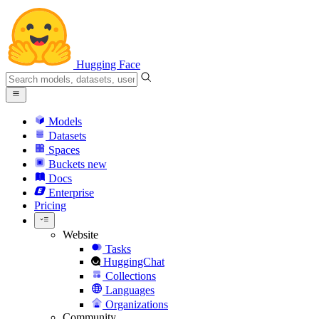
Hugging Face
Models
Datasets
Spaces
Buckets
new
Docs
Enterprise
Pricing
Website
Tasks
HuggingChat
Collections
Languages
Organizations
Community