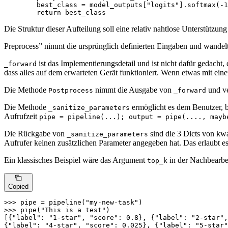
        best_class = model_outputs[
"logits"
].softmax(-
1
return
 best_class
Die Struktur dieser Aufteilung soll eine relativ nahtlose Unterstü
Preprocess” nimmt die ursprünglich definierten Eingaben und wandelt
ist das Implementierungsdetail und ist nicht dafür gedacht, 
_forward
dass alles auf dem erwarteten Gerät funktioniert. Wenn etwas mit ein
Die Methode
nimmt die Ausgabe von
und ve
Postprocess
_forward
Die Methode
ermöglicht es dem Benutzer, be
_sanitize_parameters
Aufrufzeit
pipe = pipeline(...); output = pipe(...., mayb
Die Rückgabe von
sind die 3 Dicts von kwa
_sanitize_parameters
Aufrufer keinen zusätzlichen Parameter angegeben hat. Das erlaubt es
Ein klassisches Beispiel wäre das Argument
in der Nachbearbei
top_k
Copied
>>> 
pipe = pipeline(
"my-new-task"
>>> 
pipe(
"This is a test"
)

[{
"label"
: 
"1-star"
, 
"score"
: 
0.8
}, {
"label"
: 
"2-star"
,
{
"label"
: 
"4-star"
, 
"score"
: 
0.025
}, {
"label"
: 
"5-star"