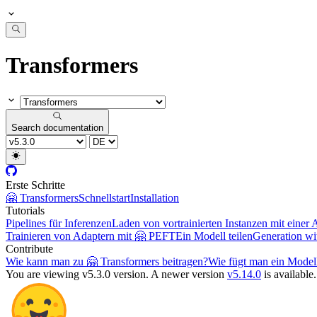
Transformers
Search documentation
Erste Schritte
🤗 Transformers
Schnellstart
Installation
Tutorials
Pipelines für Inferenzen
Laden von vortrainierten Instanzen mit einer 
Trainieren von Adaptern mit 🤗 PEFT
Ein Modell teilen
Generation w
Contribute
Wie kann man zu 🤗 Transformers beitragen?
Wie fügt man ein Model
You are viewing v5.3.0 version.
A newer version
v5.14.0
is available.