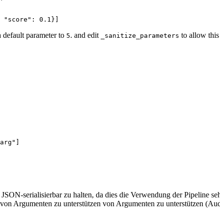
 
"score"
: 
0.1
}]
 default parameter to
. and edit
to allow thi
5
_sanitize_parameters
arg"
]

JSON-serialisierbar zu halten, da dies die Verwendung der Pipeline s
ten von Argumenten zu unterstützen von Argumenten zu unterstützen (Au