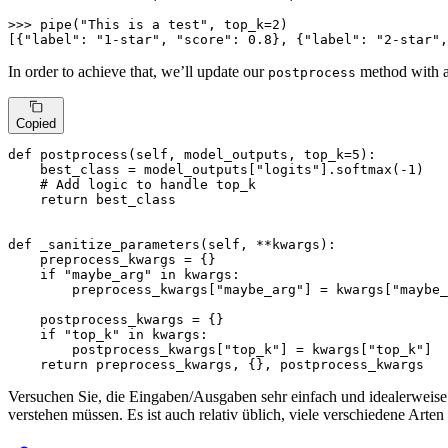
>>> 
pipe(
"This is a test"
, top_k=
2
)

[{
"label"
: 
"1-star"
, 
"score"
: 
0.8
}, {
"label"
: 
"2-star"
,
In order to achieve that, we’ll update our
method with a
postprocess
Copied
def
postprocess
(
self, model_outputs, top_k=
5
):

    best_class = model_outputs[
"logits"
].softmax(-
1
)

# Add logic to handle top_k
return
 best_class

def
_sanitize_parameters
(
self, **kwargs
):

    preprocess_kwargs = {}

if
"maybe_arg"
in
 kwargs:

        preprocess_kwargs[
"maybe_arg"
] = kwargs[
"maybe_
    postprocess_kwargs = {}

if
"top_k"
in
 kwargs:

        postprocess_kwargs[
"top_k"
] = kwargs[
"top_k"
]

return
 preprocess_kwargs, {}, postprocess_kwargs
Versuchen Sie, die Eingaben/Ausgaben sehr einfach und idealerweise 
verstehen müssen. Es ist auch relativ üblich, viele verschiedene Ar