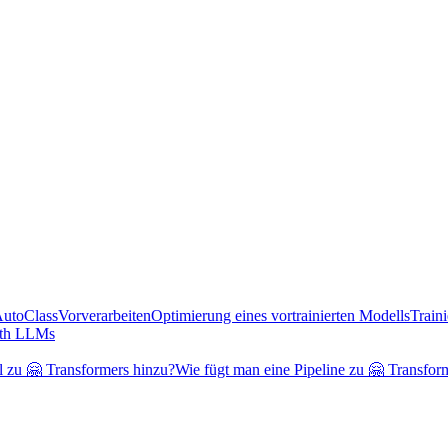
AutoClass
Vorverarbeiten
Optimierung eines vortrainierten Modells
Train
ith LLMs
l zu 🤗 Transformers hinzu?
Wie fügt man eine Pipeline zu 🤗 Transfor