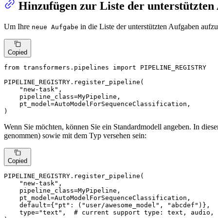
Hinzufügen zur Liste der unterstützten
Um Ihre
in die Liste der unterstützten Aufgaben auf
neue Aufgabe
Copied
from
 transformers.pipelines 
import
 PIPELINE_REGISTRY

PIPELINE_REGISTRY.register_pipeline(

"new-task"
,

    pipeline_class=MyPipeline,

    pt_model=AutoModelForSequenceClassification,

)
Wenn Sie möchten, können Sie ein Standardmodell angeben. In diesem
genommen) sowie mit dem Typ versehen sein:
Copied
PIPELINE_REGISTRY.register_pipeline(

"new-task"
,

    pipeline_class=MyPipeline,

    pt_model=AutoModelForSequenceClassification,

    default={
"pt"
: (
"user/awesome_model"
, 
"abcdef"
)},

type
=
"text"
,  
# current support type: text, audio, 