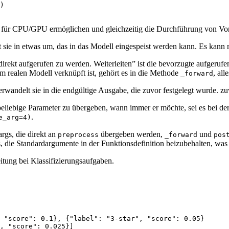
)

tzung für CPU/GPU ermöglichen und gleichzeitig die Durchführung von 
 sie in etwas um, das in das Modell eingespeist werden kann. Es kann 
direkt aufgerufen zu werden. Weiterleiten” ist die bevorzugte aufgerufe
em realen Modell verknüpft ist, gehört es in die Methode
, al
_forward
rwandelt sie in die endgültige Ausgabe, die zuvor festgelegt wurde. z
liebige Parameter zu übergeben, wann immer er möchte, sei es bei der 
.
e_arg=4)
rgs, die direkt an
übergeben werden,
und
preprocess
_forward
pos
, die Standardargumente in der Funktionsdefinition beizubehalten, was 
tung bei Klassifizierungsaufgaben.
 
"score"
: 
0.1
}, {
"label"
: 
"3-star"
, 
"score"
: 
0.05
}

, 
"score"
: 
0.025
}]
