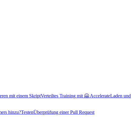
ieren mit einem Skript
Verteiltes Training mit 🤗 Accelerate
Laden und
mers hinzu?
Testen
Überprüfung einer Pull Request