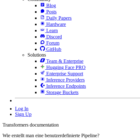
Blog
Posts
Daily Papers
Hardware
Learn
Discord
Forum
GitHub
Solutions
Team & Enterprise
Hugging Face PRO
Enterprise Support
Inference Providers
Inference Endpoints
Storage Buckets
Log In
Sign Up
Transformers documentation
Wie erstellt man eine benutzerdefinierte Pipeline?