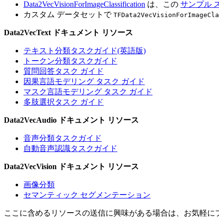
Data2VecVisionForImageClassification
は、この
サンプル 
カスタム データセットで
TFData2VecVisionForImageCla
Data2VecText ドキュメント リソース
テキスト分類タスクガイド(英語版)
トークン分類タスクガイド
質問回答タスク ガイド
因果言語モデリング タスク ガイド
マスク言語モデリング タスク ガイド
多肢選択タスク ガイド
Data2VecAudio ドキュメント リソース
音声分類タスクガイド
自動音声認識タスクガイド
Data2VecVision ドキュメント リソース
画像分類
セマンティック セグメンテーション
ここに含めるリソースの送信に興味がある場合は、お気軽に