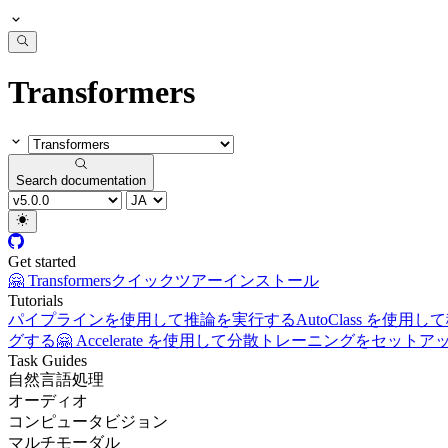
Transformers
Search documentation
Get started
🤗 Transformers
クイックツアー
インストール
Tutorials
パイプラインを使用して推論を実行する
AutoClass を
グする
🤗 Accelerate を使用して分散トレーニングをセット
Task Guides
自然言語処理
オーディオ
コンピュータビジョン
マルチモーダル