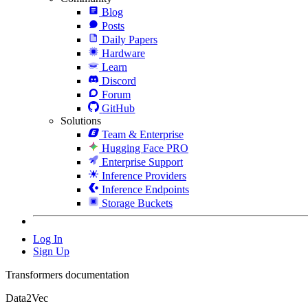
Blog
Posts
Daily Papers
Hardware
Learn
Discord
Forum
GitHub
Solutions
Team & Enterprise
Hugging Face PRO
Enterprise Support
Inference Providers
Inference Endpoints
Storage Buckets
Log In
Sign Up
Transformers documentation
Data2Vec