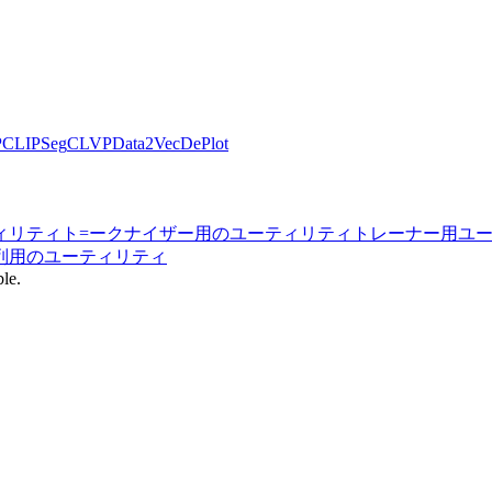
P
CLIPSeg
CLVP
Data2Vec
DePlot
ィリティ
ト=ークナイザー用のユーティリティ
トレーナー用ユ
列用のユーティリティ
ble.