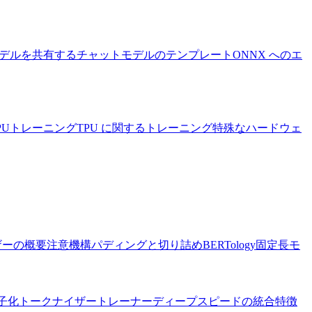
デルを共有する
チャットモデルのテンプレート
ONNX へのエ
PUトレーニング
TPU に関するトレーニング
特殊なハードウェ
ザーの概要
注意機構
パディングと切り詰め
BERTology
固定長モ
子化
トークナイザー
トレーナー
ディープスピードの統合
特徴