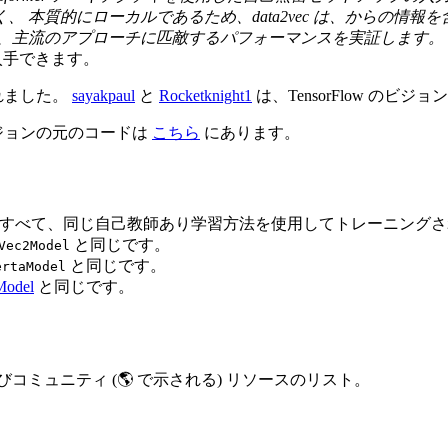
 本質的にローカルであるため、data2vec は、からの情報
、主流のアプローチに匹敵するパフォーマンスを実証します。
手できます。
れました。
sayakpaul
と
Rocketknight1
は、TensorFlow のビジョ
ジョンの元のコードは
こちら
にあります。
a2VecVision はすべて、同じ自己教師あり学習方法を使用してトレーニ
と同じです。
Vec2Model
と同じです。
ertaModel
Model
と同じです。
e およびコミュニティ (🌎 で示される) リソースのリスト。