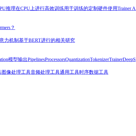
PU推理
在CPU上进行高效训练
用于训练的定制硬件
使用Traine
mers？
意力机制
基于BERT进行的相关研究
tion
模型输出
Pipelines
Processors
Quantization
Tokenizer
Trainer
Deep
具
图像处理工具
音频处理工具
通用工具
时序数据工具