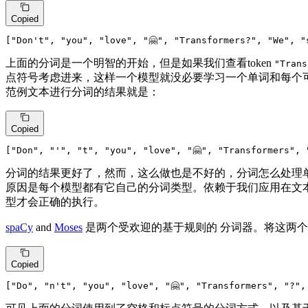
Copied
[
"Don't"
, 
"you"
, 
"love"
, 
"🤗"
, 
"Transformers?"
, 
"We"
, 
"
上面的分词是一个明智的开始，但是如果我们查看token
"Trans
点符号考虑进来，这样一个模型就没必要学习一个单词和每个
范例文本进行分词的结果就是：
Copied
[
"Don"
, 
"'"
, 
"t"
, 
"you"
, 
"love"
, 
"🤗"
, 
"Transformers"
, 
分词的结果更好了，然而，这么做也是不好的，分词怎么处理
原因是每个模型都有它自己的分词类型。依赖于我们应用在文
型才会正确的执行。
spaCy
and
Moses
是两个受欢迎的基于规则的 分词器。将这两
Copied
[
"Do"
, 
"n't"
, 
"you"
, 
"love"
, 
"🤗"
, 
"Transformers"
, 
"?"
,