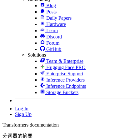
Blog
Posts
Daily Papers
Hardware
Learn
Discord
Forum
GitHub
Solutions
Team & Enterprise
Hugging Face PRO
Enterprise Support
Inference Providers
Inference Endpoints
Storage Buckets
Log In
Sign Up
Transformers documentation
分词器的摘要