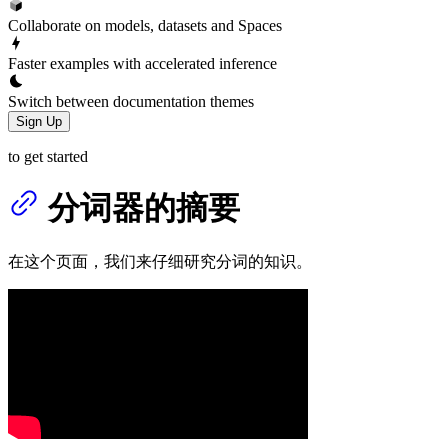
Collaborate on models, datasets and Spaces
Faster examples with accelerated inference
Switch between documentation themes
Sign Up
to get started
分词器的摘要
在这个页面，我们来仔细研究分词的知识。