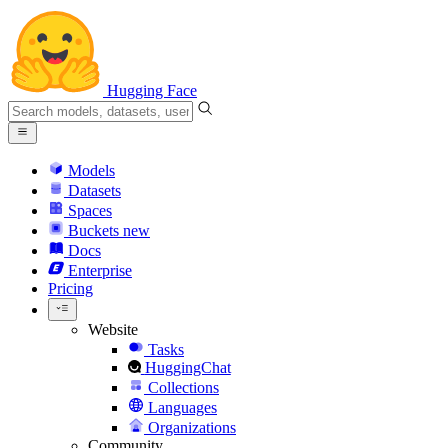
Hugging Face
Models
Datasets
Spaces
Buckets
new
Docs
Enterprise
Pricing
Website
Tasks
HuggingChat
Collections
Languages
Organizations
Community