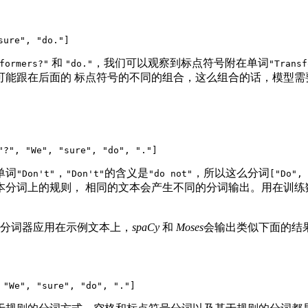
sure"
, 
"do."
]
和
，我们可以观察到标点符号附在单词
formers?"
"do."
"Transf
可能跟在后面的 标点符号的不同的组合，这么组合的话，模型需
"?"
, 
"We"
, 
"sure"
, 
"do"
, 
"."
]
单词
，
的含义是
，所以这么分词
"Don't"
"Don't"
"do not"
["Do", 
本分词上的规则， 相同的文本会产生不同的分词输出。用在训练
个分词器应用在示例文本上，
spaCy
和
Moses
会输出类似下面的结
 
"We"
, 
"sure"
, 
"do"
, 
"."
]