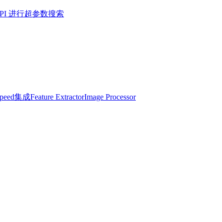
r API 进行超参数搜索
Speed集成
Feature Extractor
Image Processor