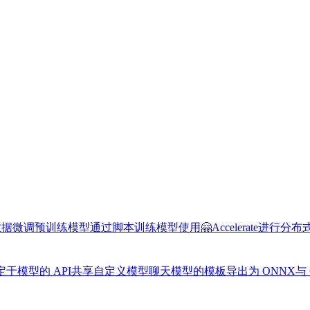
数据
微调预训练模型
通过脚本训练模型
使用🤗Accelerate进行分
于模型的 API
共享自定义模型
聊天模型的模板
导出为 ONNX
与