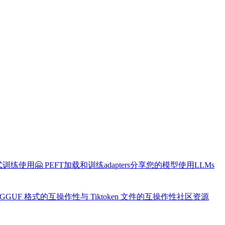
布式训练
使用🤗 PEFT加载和训练adapters
分享您的模型
使用LLMs
 GGUF 格式的互操作性
与 Tiktoken 文件的互操作性
社区资源