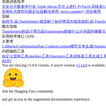
高效训练技术
完全分片数据并行
在 Apple silicon 芯片上进行 PyTorch 训练
多G
实例化大模型
问题定位及解决
使用 `torch.compile()` 优化推理
贡献
如何为 🤗 Transformers 做贡献？
如何将流水线添加到 🤗 Transfor
概念指南
Transformers的设计理念
🤗Transformers能做什么
分词器的摘要
注
应用程序接口 (API)
主要类
Callbacks
Configuration
Data Collator
Logging
模型
文本生成
Optimiza
内部辅助工具
自定义层和工具
pipelines工具
Tokenizers工具
训练器工具
生成工
BERT
You are viewing v5.0.0 version.
A newer version
v5.14.0
is available.
Join the Hugging Face community
and get access to the augmented documentation experience