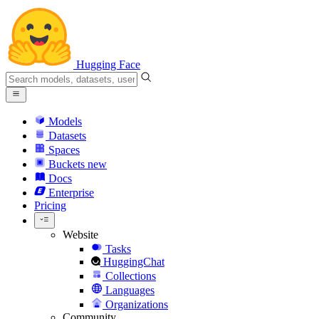
Hugging Face
Models
Datasets
Spaces
Buckets
new
Docs
Enterprise
Pricing
Website
Tasks
HuggingChat
Collections
Languages
Organizations
Community