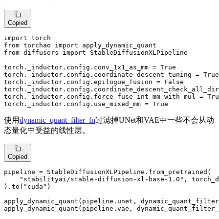
Copied
import
from
 torchao 
import
from
 diffusers 
import
 StableDiffusionXLPipeline

torch._inductor.config.conv_1x1_as_mm = 
True
torch._inductor.config.coordinate_descent_tuning = 
True
torch._inductor.config.epilogue_fusion = 
False
torch._inductor.config.coordinate_descent_check_all_dir
torch._inductor.config.force_fuse_int_mm_with_mul = 
Tru
torch._inductor.config.use_mixed_mm = 
True
使用
dynamic_quant_filter_fn
过滤掉UNet和VAE中一些不会从动
态量化中受益的线性层。
Copied
pipeline = StableDiffusionXLPipeline.from_pretrained(

"stabilityai/stable-diffusion-xl-base-1.0"
, torch_d
).to(
"cuda"
)

apply_dynamic_quant(pipeline.unet, dynamic_quant_filter
apply_dynamic_quant(pipeline.vae, dynamic_quant_filter_