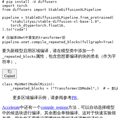
# pip install -U diffusers
import
from
 diffusers 
import
 StableDiffusionXLPipeline

pipeline = StableDiffusionXLPipeline.from_pretrained(

"stabilityai/stable-diffusion-xl-base-1.0"
,

    torch_dtype=torch.float16,

).to(
"cuda"
)

# 仅编译UNet中重复的transformer层
pipeline.unet.compile_repeated_blocks(fullgraph=
True
)
要为新模型启用区域编译，请在模型类中添加一个
属性，包含您想要编译的块的类名（作为字
_repeated_blocks
符串）。
Copied
class
MyUNet
(
ModelMixin
):

    _repeated_blocks = (
"Transformer2DModel"
,)  
# ← 默
更多区域编译示例，请参阅参考
PR
。
Accelerate
中还有一个
compile_regions
方法，可以自动选择模型
中的候选块进行编译。其余图会单独编译。这对于快速实验很