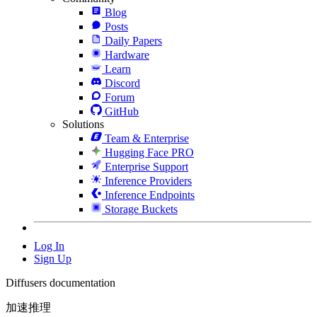
Blog
Posts
Daily Papers
Hardware
Learn
Discord
Forum
GitHub
Solutions
Team & Enterprise
Hugging Face PRO
Enterprise Support
Inference Providers
Inference Endpoints
Storage Buckets
Log In
Sign Up
Diffusers documentation
加速推理