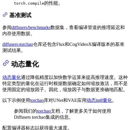
的性能。
torch.compile
基准测试
参阅
diffusers/benchmarks
数据集，查看编译管道的推理延迟和
内存使用数据。
diffusers-torchao
仓库还包含Flux和CogVideoX编译版本的基准
测试结果。
动态量化
动态量化
通过降低精度以加快数学运算来提高推理速度。这种
特定类型的量化在运行时根据数据确定如何缩放激活，而不是
使用固定的缩放因子。因此，缩放因子与数据更准确地匹配。
以下示例使用
torchao
库对UNet和VAE应用
动态int8量化
。
参阅我们的
torchao
文档，了解更多关于如何使用
Diffusers torchao集成的信息。
配置编译器标志以获得最大速度。