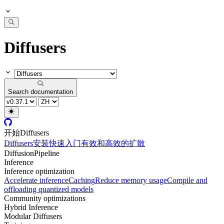
Diffusers
Search documentation
开始Diffusers
Diffusers
安装
快速入门
有效和高效的扩散
DiffusionPipeline
Inference
Inference optimization
Accelerate inference
Caching
Reduce memory usage
Compile and
offloading quantized models
Community optimizations
Hybrid Inference
Modular Diffusers