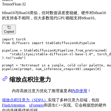
TensorFloat-32
bfloat16与float16类似，但对数值误差更稳健。硬件对bfloat16
的支持各不相同，但大多数现代GPU都能支持bfloat16。
Copied
import
from
 diffusers 
import
 StableDiffusionXLPipeline

pipeline = StableDiffusionXLPipeline.from_pretrained(

"stabilityai/stable-diffusion-xl-base-1.0"
, torch_d
).to(
"cuda"
)

prompt = 
"Astronaut in a jungle, cold color palette, mu
pipeline(prompt, num_inference_steps=
30
).images[
0
]
缩放点积注意力
内存高效注意力优化了推理速度
和
内存使用
！
缩放点积注意力（SDPA）
实现了多种注意力后端，包括
FlashAttention
、
xFormers
和原生C++实现。它会根据您的硬件
自动选择最优的后端。