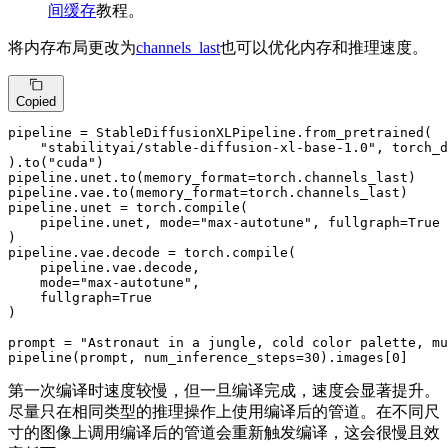
间缓存
教程。
将内存布局更改为
channels_last
也可以优化内存和推理速度。
Copied
pipeline = StableDiffusionXLPipeline.from_pretrained(

"stabilityai/stable-diffusion-xl-base-1.0"
, torch_d
).to(
"cuda"
)

pipeline.unet.to(memory_format=torch.channels_last)

pipeline.vae.to(memory_format=torch.channels_last)

pipeline.unet = torch.
compile
(

    pipeline.unet, mode=
"max-autotune"
, fullgraph=
True
)

pipeline.vae.decode = torch.
compile
(

    pipeline.vae.decode,

    mode=
"max-autotune"
,

    fullgraph=
True
)

prompt = 
"Astronaut in a jungle, cold color palette, mu
pipeline(prompt, num_inference_steps=
30
).images[
0
]
第一次编译时速度较慢，但一旦编译完成，速度会显著提升。
尽量只在相同类型的推理操作上使用编译后的管道。在不同尺
寸的图像上调用编译后的管道会重新触发编译，这会很慢且效