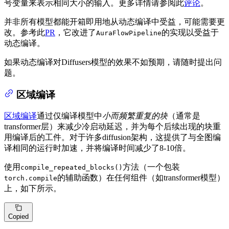
号变量来表示相同大小的输入。更多详情请参阅此
评论
。
并非所有模型都能开箱即用地从动态编译中受益，可能需要更
改。参考此
PR
，它改进了
的实现以受益于
AuraFlowPipeline
动态编译。
如果动态编译对Diffusers模型的效果不如预期，请随时提出问
题。
区域编译
区域编译
通过仅编译模型中
小而频繁重复的块
（通常是
transformer层）来减少冷启动延迟，并为每个后续出现的块重
用编译后的工件。对于许多diffusion架构，这提供了与全图编
译相同的运行时加速，并将编译时间减少了8-10倍。
使用
方法（一个包装
compile_repeated_blocks()
的辅助函数）在任何组件（如transformer模型）
torch.compile
上，如下所示。
Copied