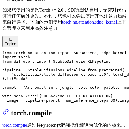
如果您使用的是PyTorch >= 2.0，SDPA默认启用，无需对代码
进行任何额外更改。不过，您也可以尝试使用其他注意力后端
来自行选择。下面的示例使用
torch.nn.attention.sdpa_kernel
上下
文管理器来启用高效注意力。
Copied
from
 torch.nn.attention 
import
import
from
 diffusers 
import
 StableDiffusionXLPipeline

pipeline = StableDiffusionXLPipeline.from_pretrained(

"stabilityai/stable-diffusion-xl-base-1.0"
, torch_d
).to(
"cuda"
)

prompt = 
"Astronaut in a jungle, cold color palette, mu
with
 sdpa_kernel(SDPBackend.EFFICIENT_ATTENTION):

  image = pipeline(prompt, num_inference_steps=
30
).imag
torch.compile
torch.compile
通过将PyTorch代码和操作编译为优化的内核来加