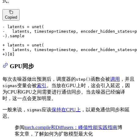
式。
Copied
- latents = unet(
-   latents, timestep=timestep, encoder_hidden_states=p
-).sample
+ latents = unet(
+   latents, timestep=timestep, encoder_hidden_states=p
+)[0]
GPU同步
每次去噪器做出预测后，调度器的
函数会被
调用
，并且
step()
变量会被
索引
。当放在GPU上时，这会引入延迟，因
sigmas
为CPU和GPU之间需要进行通信同步。当去噪器已经编译
时，这一点会更加明显。
一般来说，
应该
保持在CPU上
，以避免通信同步和延
sigmas
迟。
参阅
torch.compile和Diffusers：峰值性能实践指南
博
客文章，了解如何为扩散模型最大化