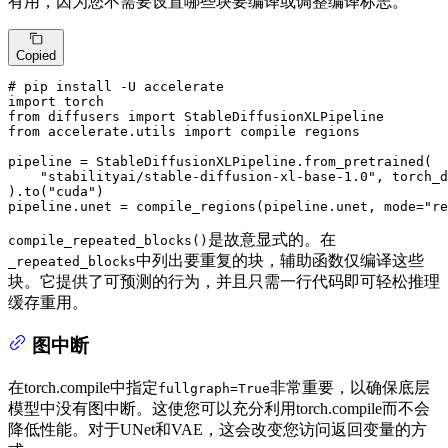
有用，因为您不需要设置哪些块要编译或调整编译标志。
Copied
# pip install -U accelerate
import
from
 diffusers 
import
from
 accelerate.utils 
import
compile
 regions

pipeline = StableDiffusionXLPipeline.from_pretrained(

"stabilityai/stable-diffusion-xl-base-1.0"
, torch_d
).to(
"cuda"
)

pipeline.unet = compile_regions(pipeline.unet, mode=
"re
是故意显式的。在
compile_repeated_blocks()
中列出要重复的块，辅助函数仅编译这些
_repeated_blocks
块。它提供了可预测的行为，并且只需一行代码即可轻松推理
缓存重用。
图中断
在torch.compile中指定
非常重要，以确保底层
fullgraph=True
模型中没有图中断。这使您可以充分利用torch.compile而不会
降低性能。对于UNet和VAE，这会改变您访问返回变量的方